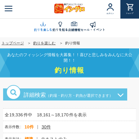
メ
イ
ショップ
ログイン
ン
コ
ン
釣りを楽しむ
釣りを知る
店舗情報
セール・イベント
テ
トップページ
釣りを楽しむ
釣り情報
ン
ツ
あなたのフィッシング情報を大募集！！喜びと悲しみをみんなに大公
に
開！！
移
釣り情報
動
詳細検索
（釣場・釣り方・釣魚が選択できます）
全
19,336
件中
18,161～18,170
件を表示
10件
30件
表示件数