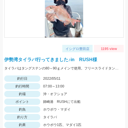
イシグロ豊田店
1195 view
伊勢湾タイラバ行ってきました♪in RUSH様
タイラバはタングステンの80～90ｇメインで使用。フリースライドタングステンの反応◎ボトムを丁寧に探ることがキモでした。
釣行日
2022/05/11
釣行時間
07:00～13:00
釣場
沖・オフショア
ポイント
師崎港 RUSHにて出船
釣魚
ホウボウ・マダイ
釣り方
タイラバ
釣果
ホウボウ1匹、マダイ1匹