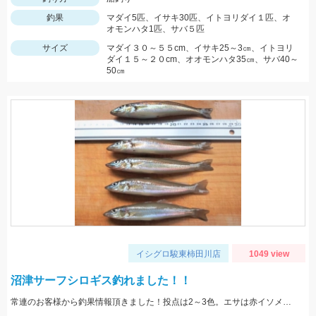
釣果
マダイ5匹、イサキ30匹、イトヨリダイ１匹、オ
オモンハタ1匹、サバ５匹
サイズ
マダイ３０～５５cm、イサキ25～3㎝、イトヨリ
ダイ１５～２０cm、オオモンハタ35㎝、サバ40～
50㎝
イシグロ駿東柿田川店
1049 view
沼津サーフシロギス釣れました！！
常連のお客様から釣果情報頂きました！投点は2～3色。エサは赤イソメを使用。