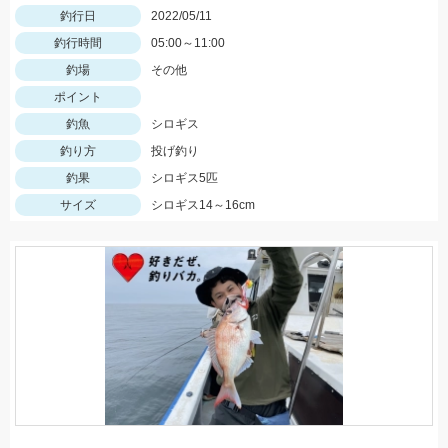
釣行日
2022/05/11
釣行時間
05:00～11:00
釣場
その他
ポイント
釣魚
シロギス
釣り方
投げ釣り
釣果
シロギス5匹
サイズ
シロギス14～16cm