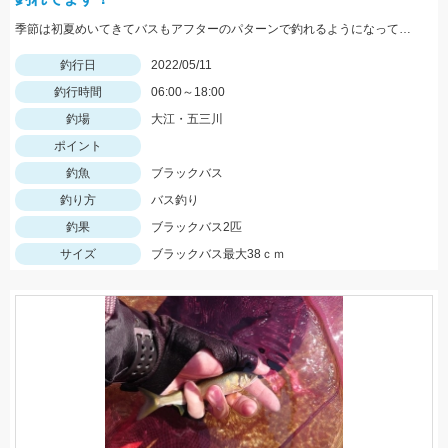
季節は初夏めいてきてバスもアフターのパターンで釣れるようになってきました！この時期の鉄板はエビパターン！ヤマセンコ―や沈み蟲、MPSのノーシンカーが効果バツグンですよ！
釣行日
2022/05/11
釣行時間
06:00～18:00
釣場
大江・五三川
ポイント
釣魚
ブラックバス
釣り方
バス釣り
釣果
ブラックバス2匹
サイズ
ブラックバス最大38ｃｍ