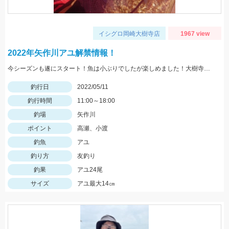
イシグロ岡崎大樹寺店
1967 view
2022年矢作川アユ解禁情報！
今シーズンも遂にスタート！魚は小ぶりでしたが楽しめました！大樹寺店岩崎釣行
釣行日
2022/05/11
釣行時間
11:00～18:00
釣場
矢作川
ポイント
高瀬、小渡
釣魚
アユ
釣り方
友釣り
釣果
アユ24尾
サイズ
アユ最大14㎝