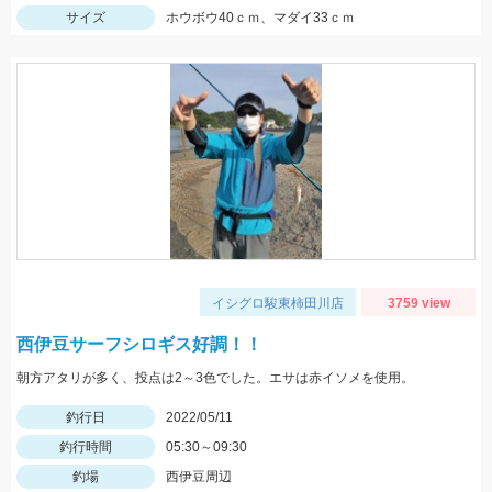
サイズ
ホウボウ40ｃｍ、マダイ33ｃｍ
イシグロ駿東柿田川店
3759 view
西伊豆サーフシロギス好調！！
朝方アタリが多く、投点は2～3色でした。エサは赤イソメを使用。
釣行日
2022/05/11
釣行時間
05:30～09:30
釣場
西伊豆周辺