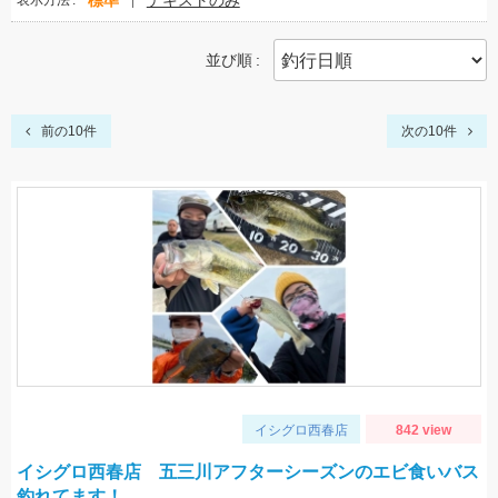
標準
テキストのみ
表示方法
並び順
前の10件
次の10件
イシグロ西春店
842 view
イシグロ西春店 五三川アフターシーズンのエビ食いバス
釣れてます！