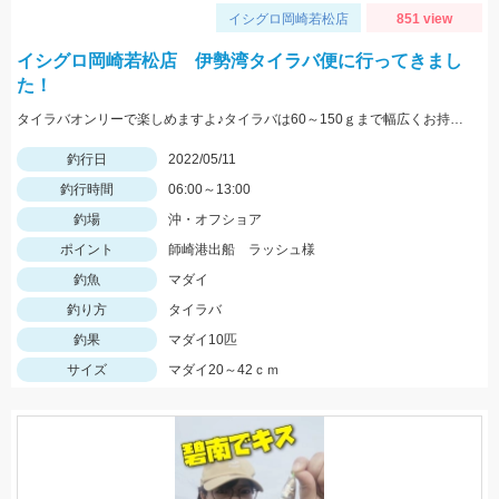
イシグロ岡崎若松店
851 view
イシグロ岡崎若松店 伊勢湾タイラバ便に行ってきまし
た！
タイラバオンリーで楽しめますよ♪タイラバは60～150ｇまで幅広くお持ちください！ タイラバはタングステン製のものが船長もおすすめしていました♪
釣行日
2022/05/11
釣行時間
06:00～13:00
釣場
沖・オフショア
ポイント
師崎港出船 ラッシュ様
釣魚
マダイ
釣り方
タイラバ
釣果
マダイ10匹
サイズ
マダイ20～42ｃｍ