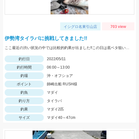
イシグロ名東引山店
703 view
伊勢湾タイラバに挑戦してきました!!
ここ最近の渋い状況の中では比較的釣果が出ました!!この日は底ベタ狙いでローギヤリールでじっくり巻くのが吉でした。
釣行日
2022/05/11
釣行時間
06:00～13:00
釣場
沖・オフショア
ポイント
師崎出船 RUSH様
釣魚
マダイ
釣り方
タイラバ
釣果
マダイ2匹
サイズ
マダイ40～47cm