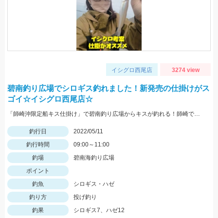
イシグロ西尾店
3274 view
碧南釣り広場でシロギス釣れました！新発売の仕掛けがス
ゴイ☆イシグロ西尾店☆
「師崎沖限定船キス仕掛け」で碧南釣り広場からキスが釣れる！師崎でも船でもないけどとっても使いやすい！
釣行日
2022/05/11
釣行時間
09:00～11:00
釣場
碧南海釣り広場
ポイント
釣魚
シロギス・ハゼ
釣り方
投げ釣り
釣果
シロギス7、ハゼ12