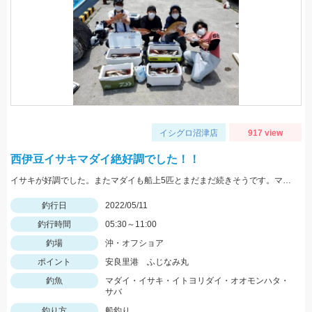
イシグロ沼津店
917 view
西伊豆イサキマダイ絶好調でした！！
イサキが好調でした。またマダイも船上5匹とまだまだ続きそうです。マダイなら12ｍのハリス、イサキなら5ｍハリスに2本針が効果絶大でした。
釣行日
2022/05/11
釣行時間
05:30～11:00
釣場
沖・オフショア
ポイント
安良里港 ふじなみ丸
釣魚
マダイ・イサキ・イトヨリダイ・オオモンハタ・
サバ
釣り方
船釣り