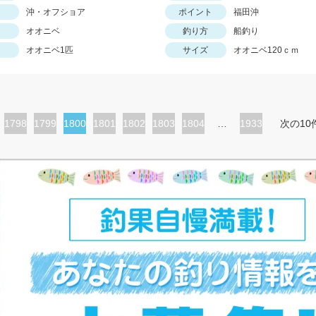
沖・オフショア
ポイント
福田沖
オオニベ
釣り方
船釣り
オオニベ1匹
サイズ
オオニベ120ｃｍ
ペ
1798
ペ
1799
カ
1800
ペ
1801
ペ
1802
ペ
1803
ペ
1804
…
1933
次の10
ー
ー
レ
ー
ー
ー
ー
ジ
ジ
ン
ジ
ジ
ジ
ジ
ト
ペ
ー
ジ