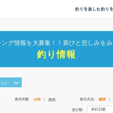
釣りを楽しむ
釣り
シング情報を大募集！！喜びと悲しみをみ
釣り情報
きます）
表示件数
表示方法
10件
30件
標準
並び順