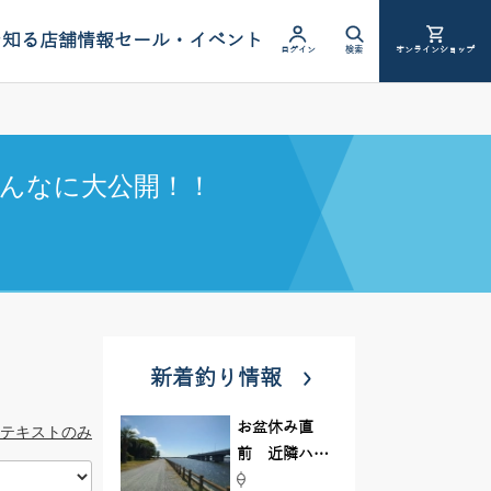
を知る
店舗情報
セール・イベント
ログイン
検索
オンラインショップ
んなに大公開！！
新着釣り情報
お盆休み直
テキストのみ
前 近隣ハゼ
釣り場調査し