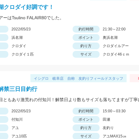
湖クロダイ好調です！
はTsulino FALAIR80でした。
日
2022/05/23
釣行時間
21:30～22:00
浜名湖
ポイント
奥浜名湖
クロダイ
釣り方
クロダイルアー
クロダイ１匹
サイズ
クロダイ46ｃｍ
イシグロ 岐阜店 自称 友釣りフィールドスタッフ
解禁三日目釣行
日
2022/05/23
釣行時間
15:00～03:30
付知川
ポイント
田瀬
アユ
釣り方
友釣り
アユ10匹
サイズ
アユMAX15㎝