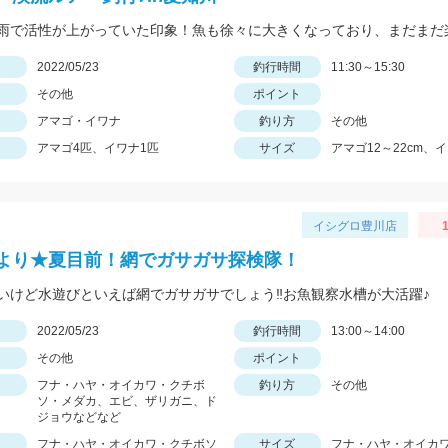
日
2022/05/23
釣行時間
11:30～15:30
その他
ポイント
アマゴ・イワナ
釣り方
その他
アマゴ4匹、イワナ1匹
サイズ
アマゴ12～22cm、
イシグロ豊川店
1
より★夏目前！網でガサガサ探検隊！
いけど水遊びといえば網でガサガサでしょう‼お魚観察水槽が大活躍♪
日
2022/05/23
釣行時間
13:00～14:00
その他
ポイント
フナ・ハヤ・オイカワ・クチボ
釣り方
その他
ソ・メダカ、エビ、ザリガニ、ド
ジョウなどなど
フナ・ハヤ・オイカワ・クチボソ
サイズ
フナ・ハヤ・オイカ