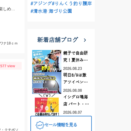
#アジング
#りんくう釣り護岸
先週末の雨で活性が上がっていた印象！魚も徐々に大きくなっており、まだまだ楽しめそうですよ♪
#清水港 海づり公園
新着店舗ブログ
イワナ18ｃｍ
親子で自由研
究！夏休みに
577 view
釣りデビュー
2026.08.23
明日8/9は激
アツイベント
日！！！～オ
2026.08.08
ーダー偏光グ
イシグロ鳴海
ラス受注会～
店 パート・ア
ルバイトスタ
2026.08.07
ッフまだまだ
セール情報を見る
募集中！
ワ・クチボソ