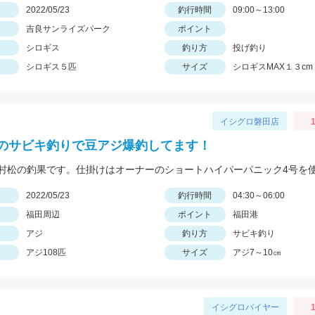
日
2022/05/23
釣行時間
09:00～13:00
吉良サンライズパーク
ポイント
シロギス
釣り方
投げ釣り
シロギス５匹
サイズ
シロギスMAX１３cm
イシグロ磐田店
1
のサビキ釣りで豆アジ爆釣してます！
日
2022/05/23
釣行時間
04:30～06:00
福田周辺
ポイント
福田港
アジ
釣り方
サビキ釣り
アジ108匹
サイズ
アジ7～10㎝
イシグロバイヤー
1