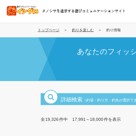
メ
イ
タノシサを追求する遊びコミュニケーションサイト
ン
コ
ン
トップページ
釣りを楽しむ
釣り情報
テ
ン
あなたのフィッ
ツ
に
移
動
詳細検索
（釣場・釣り方・釣魚が選択で
全
19,326
件中
17,991～18,000
件を表示