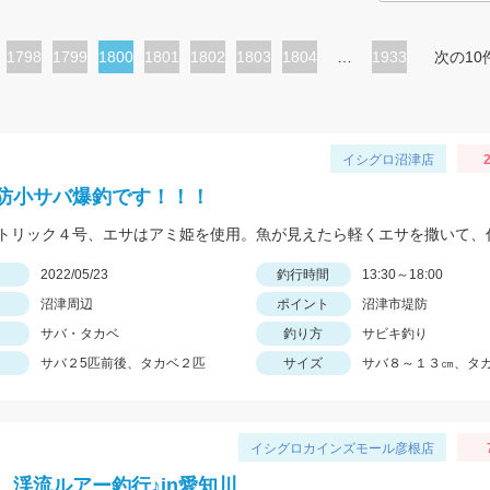
ペ
1798
ペ
1799
カ
1800
ペ
1801
ペ
1802
ペ
1803
ペ
1804
…
1933
次の10
ー
ー
レ
ー
ー
ー
ー
ジ
ジ
ン
ジ
ジ
ジ
ジ
ト
イシグロ沼津店
2
ペ
防小サバ爆釣です！！！
ー
ジ
日
2022/05/23
釣行時間
13:30～18:00
沼津周辺
ポイント
沼津市堤防
サバ・タカベ
釣り方
サビキ釣り
サバ２5匹前後、タカベ２匹
サイズ
サバ８～１３㎝、タ
イシグロカインズモール彦根店
 渓流ルアー釣行♪in愛知川