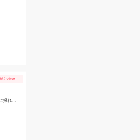
862 view
解禁三日目ともあり激荒れの付知川！解禁日より数もサイズも落ちてますが丁寧に探れば釣れます。四日目も頑張ります！