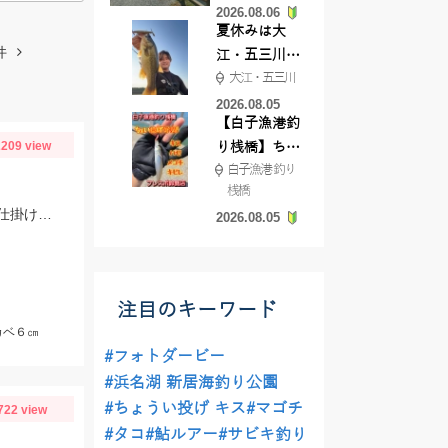
2026.08.06
てきました
夏休みは大
件
江・五三川で
大江・五三川
バスフィッシ
ング♪
2026.08.05
【白子漁港釣
209 view
り桟橋】ちょ
白子漁港 釣り
い投げ釣りが
桟橋
絶好調!キスや
仕掛けはトリック４号、エサはアミ姫を使用。魚が見えたら軽くエサを撒いて、仕掛けをたらせば入れ食いでした。
2026.08.05
ハゼが簡単に
釣れますよ💛
注目のキーワード
カベ６㎝
#フォトダービー
#浜名湖 新居海釣り公園
#ちょうい投げ キス
#マゴチ
722 view
#タコ
#鮎ルアー
#サビキ釣り