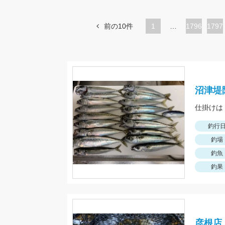
前の10件
1
…
ペ
1796
ペ
1797
ー
ー
ジ
ジ
沼津堤
釣行
釣場
釣魚
釣果
彦根店