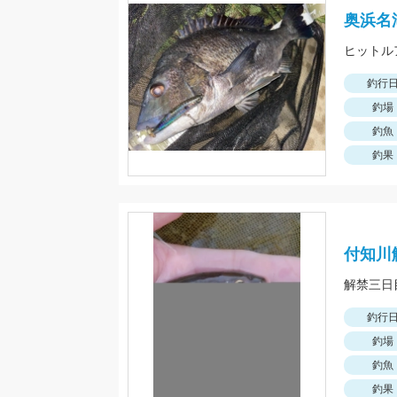
奥浜名
ヒットルアー
釣行
釣場
釣魚
釣果
付知川
釣行
釣場
釣魚
釣果