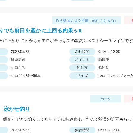
釣り船 まとばや所属『武丸 たけまる』
りでも前日を遥かに上回る釣果ッ‼︎
日
2022/05/23
釣行時間
05:30～12:30
師崎周辺
ポイント
師崎沖
シロギス
釣り方
船釣り
シロギス25〜59本
サイズ
シロギスピンギス〜2
ホーク
1
 泳がせ釣り
日
2022/05/22
釣行時間
06:00～13:00