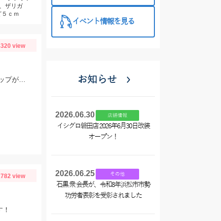
、ザリガ
ど５ｃｍ
イベント情報を見る
320 view
お知らせ
今年はサイズが大きめ！？エサは赤イソメを使用しました。針外しにはフォーセップがあると鋏まれずにすみますよ！
2026.06.30
店舗情報
イシグロ磐田店 2026年6月30日改装
オープン！
2026.06.25
その他
782 view
石黒 衆 会長が、令和8年浜松市市勢
功労者表彰を受彰されました
す！