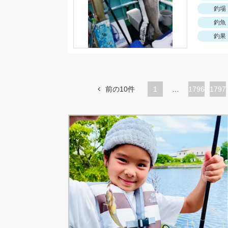
釣場
釣魚
釣果
前の10件
1
…
ペ
1796
ペ
1797
ー
ー
ジ
ジ