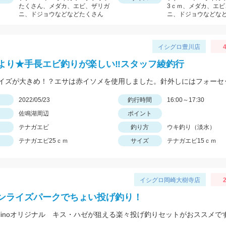
たくさん、メダカ、エビ、ザリガ
3ｃｍ、メダカ、エビ
ニ、ドジョウなどなどたくさん
ニ、ドジョウなどな
イシグロ豊川店
4
より★手長エビ釣りが楽しい‼スタッフ綾釣行
日
2022/05/23
釣行時間
16:00～17:30
佐鳴湖周辺
ポイント
テナガエビ
釣り方
ウキ釣り（淡水）
テナガエビ25ｃｍ
サイズ
テナガエビ15ｃｍ
イシグロ岡崎大樹寺店
2
ンライズパークでちょい投げ釣り！
ulinoオリジナル キス・ハゼが狙える楽々投げ釣りセットがおススメで