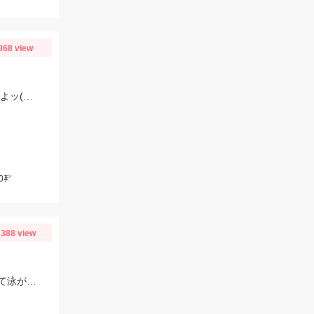
868 view
水温も徐々に上がり これからがモロポチャギスの数釣りベストシーズンインですよッ(・∀・)b
0㌢
388 view
福田漁港 磯光丸でアジ釣りしてたらアジに噛み痕あったので船長の許可もらって泳がせしていっぱつでした。