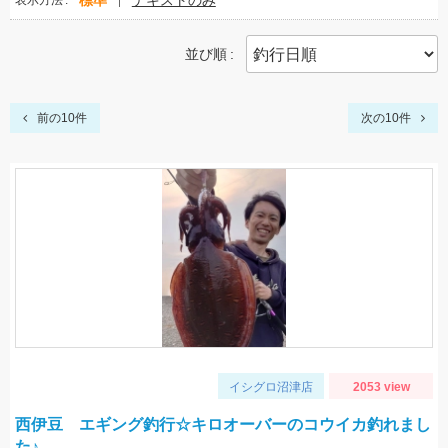
標準
テキストのみ
表示方法
並び順
前の10件
次の10件
イシグロ沼津店
2053 view
西伊豆 エギング釣行☆キロオーバーのコウイカ釣れまし
た♪