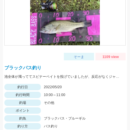
そーま
1109 view
ブラックバス釣り
池全体が濁っててスピナーベイトを投げていましたが、反応がなくジャッカルRVバグ1.5を投げると一投目でヒット！
釣行日
2022/05/20
釣行時間
10:00～11:00
釣場
その他
ポイント
釣魚
ブラックバス・ブルーギル
釣り方
バス釣り