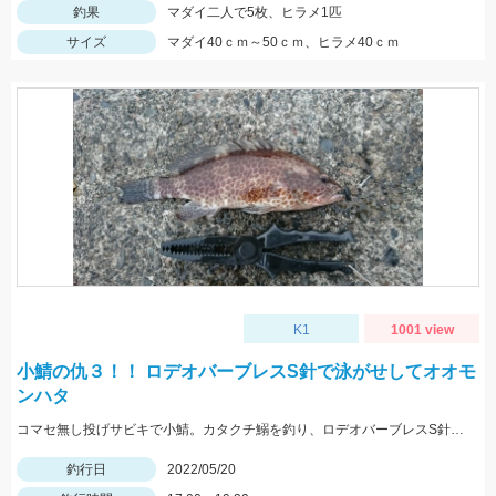
釣果
マダイ二人で5枚、ヒラメ1匹
サイズ
マダイ40ｃｍ～50ｃｍ、ヒラメ40ｃｍ
K1
1001 view
小鯖の仇３！！ ロデオバーブレスS針で泳がせしてオオモ
ンハタ
コマセ無し投げサビキで小鯖。カタクチ鰯を釣り、ロデオバーブレスS針で泳がせしてオオモンハタ２匹ゲット。
釣行日
2022/05/20