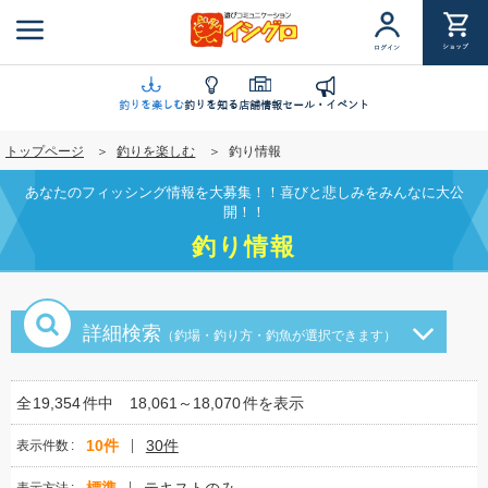
メ
イ
ショップ
ログイン
ン
コ
ン
釣りを楽しむ
釣りを知る
店舗情報
セール・イベント
テ
トップページ
釣りを楽しむ
釣り情報
ン
ツ
あなたのフィッシング情報を大募集！！喜びと悲しみをみんなに大公
に
開！！
移
釣り情報
動
詳細検索
（釣場・釣り方・釣魚が選択できます）
全
19,354
件中
18,061～18,070
件を表示
10件
30件
表示件数