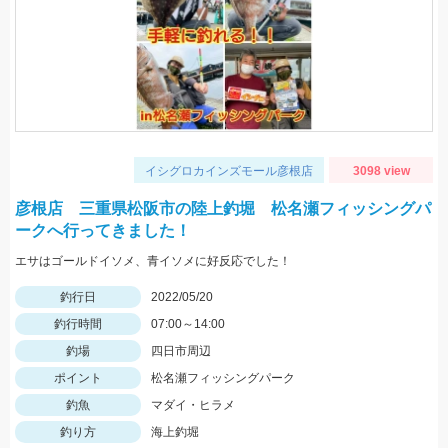
イシグロカインズモール彦根店
3098 view
彦根店 三重県松阪市の陸上釣堀 松名瀬フィッシングパ
ークへ行ってきました！
エサはゴールドイソメ、青イソメに好反応でした！
釣行日
2022/05/20
釣行時間
07:00～14:00
釣場
四日市周辺
ポイント
松名瀬フィッシングパーク
釣魚
マダイ・ヒラメ
釣り方
海上釣堀