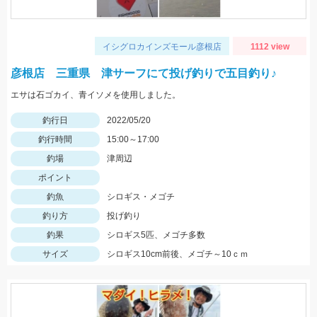
イシグロカインズモール彦根店
1112 view
彦根店 三重県 津サーフにて投げ釣りで五目釣り♪
エサは石ゴカイ、青イソメを使用しました。
釣行日
2022/05/20
釣行時間
15:00～17:00
釣場
津周辺
ポイント
釣魚
シロギス・メゴチ
釣り方
投げ釣り
釣果
シロギス5匹、メゴチ多数
サイズ
シロギス10cm前後、メゴチ～10ｃｍ