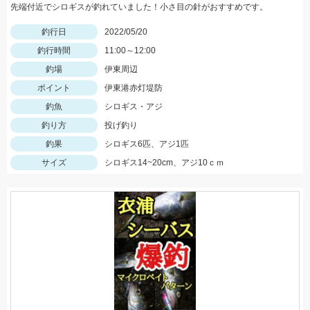
先端付近でシロギスが釣れていました！小さ目の針がおすすめです。
釣行日
2022/05/20
釣行時間
11:00～12:00
釣場
伊東周辺
ポイント
伊東港赤灯堤防
釣魚
シロギス・アジ
釣り方
投げ釣り
釣果
シロギス6匹、アジ1匹
サイズ
シロギス14~20cm、アジ10ｃｍ