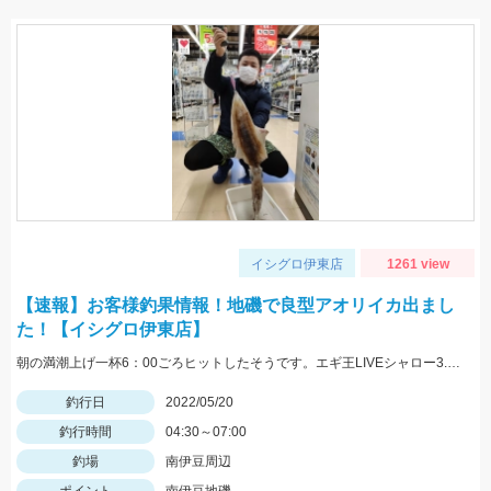
イシグロ伊東店
1261 view
【速報】お客様釣果情報！地磯で良型アオリイカ出まし
た！【イシグロ伊東店】
朝の満潮上げ一杯6：00ごろヒットしたそうです。エギ王LIVEシャロー3.5号ムラムラチェリーを使用。情報提供ありがとうございます！
釣行日
2022/05/20
釣行時間
04:30～07:00
釣場
南伊豆周辺