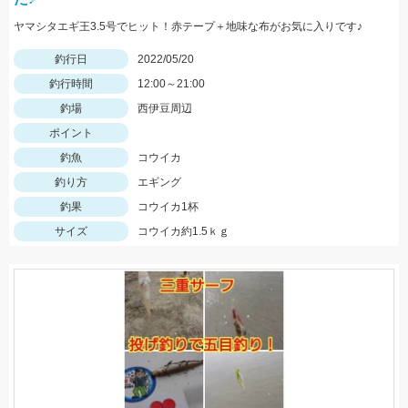
ヤマシタエギ王3.5号でヒット！赤テープ＋地味な布がお気に入りです♪
釣行日
2022/05/20
釣行時間
12:00～21:00
釣場
西伊豆周辺
ポイント
釣魚
コウイカ
釣り方
エギング
釣果
コウイカ1杯
サイズ
コウイカ約1.5ｋｇ