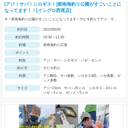
[アジ！サバ！シロギス！]碧南海釣り公園がすごいことに
なってます！！[イシグロ西尾店]
今！碧南海釣り公園がすごいことになってます！サビキ釣りでアジ・サバ・イワシ！ちょい投げでは20ｃｍ越えのシロギス・ハゼ・ゼンメが爆釣中！！
釣行日
2022/05/20
釣行時間
10:30～11:30
釣場
碧南海釣り広場
ポイント
釣魚
アジ・サバ・シロギス・ハゼ・ゼンメ
釣り方
サビキ釣り
釣果
アジ数匹、サバ多数、シロギス4匹、ハゼ多数、ゼ
ンメ多数
サイズ
アジ~15cm、サバ～20ｃｍ、シロギス～10ｃｍ、
ハゼ～5ｃｍ、ゼンメ～5ｃｍ