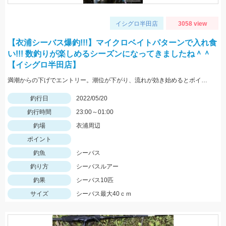
イシグロ半田店
3058 view
【衣浦シーバス爆釣!!!】マイクロベイトパターンで入れ食
い!!! 数釣りが楽しめるシーズンになってきましたね＾＾
【イシグロ半田店】
満潮からの下げでエントリー。潮位が下がり、流れが効き始めるとボイル多数。小型ルアーでスローで巻くと効果的でした。
釣行日
2022/05/20
釣行時間
23:00～01:00
釣場
衣浦周辺
ポイント
釣魚
シーバス
釣り方
シーバスルアー
釣果
シーバス10匹
サイズ
シーバス最大40ｃｍ