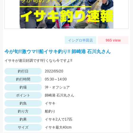
イシグロ半田店
965 view
今が旬!!激ウマ!!船イサキ釣り!! 師崎港 石川丸さん
イサキが連日好調です!!行くなら今ですよ!!
釣行日
2022/05/20
釣行時間
05:30～14:00
釣場
沖・オフショア
ポイント
師崎港 石川丸さん
釣魚
イサキ
釣り方
船釣り
釣果
イサキ2人で17匹
サイズ
イサキ最大40cm