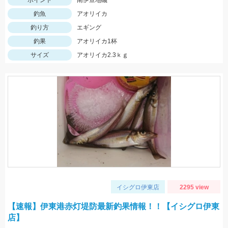
ポイント
南伊豆地磯
釣魚
アオリイカ
釣り方
エギング
釣果
アオリイカ1杯
サイズ
アオリイカ2.3ｋｇ
イシグロ伊東店
2295 view
【速報】伊東港赤灯堤防最新釣果情報！！【イシグロ伊東
店】