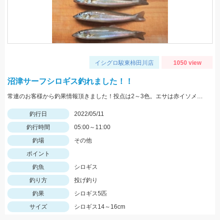
イシグロ駿東柿田川店
1050 view
沼津サーフシロギス釣れました！！
常連のお客様から釣果情報頂きました！投点は2～3色。エサは赤イソメを使用。
釣行日
2022/05/11
釣行時間
05:00～11:00
釣場
その他
ポイント
釣魚
シロギス
釣り方
投げ釣り
釣果
シロギス5匹
サイズ
シロギス14～16cm