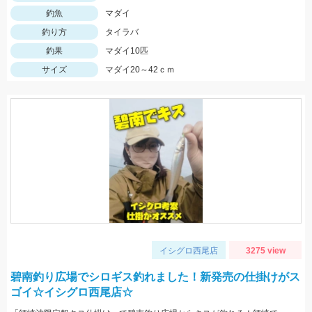
釣魚
マダイ
釣り方
タイラバ
釣果
マダイ10匹
サイズ
マダイ20～42ｃｍ
イシグロ西尾店
3275 view
碧南釣り広場でシロギス釣れました！新発売の仕掛けがス
ゴイ☆イシグロ西尾店☆