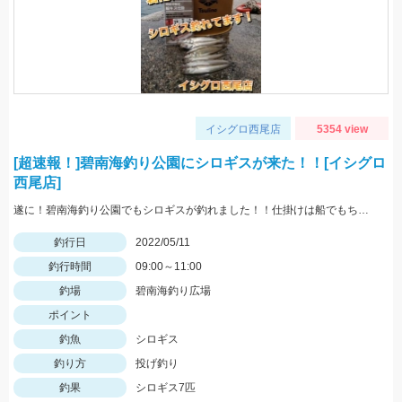
イシグロ西尾店
5354 view
[超速報！]碧南海釣り公園にシロギスが来た！！[イシグロ
西尾店]
遂に！碧南海釣り公園でもシロギスが釣れました！！仕掛けは船でもちょい投げでも使いやすい「師崎沖船キス仕掛け」！えさは石ゴカイがオススメ♪
釣行日
2022/05/11
釣行時間
09:00～11:00
釣場
碧南海釣り広場
ポイント
釣魚
シロギス
釣り方
投げ釣り
釣果
シロギス7匹