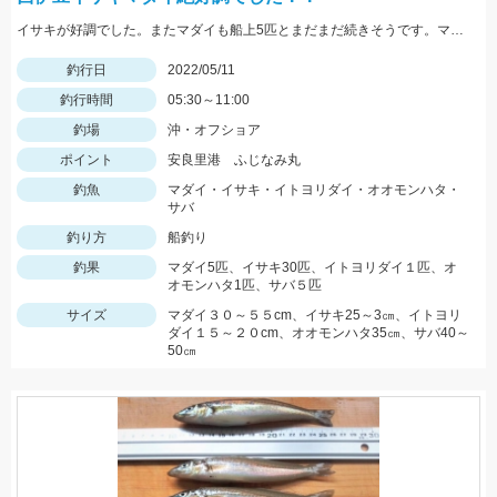
イサキが好調でした。またマダイも船上5匹とまだまだ続きそうです。マダイなら12ｍのハリス、イサキなら5ｍハリスに2本針が効果絶大でした。
釣行日
2022/05/11
釣行時間
05:30～11:00
釣場
沖・オフショア
ポイント
安良里港 ふじなみ丸
釣魚
マダイ・イサキ・イトヨリダイ・オオモンハタ・
サバ
釣り方
船釣り
釣果
マダイ5匹、イサキ30匹、イトヨリダイ１匹、オ
オモンハタ1匹、サバ５匹
サイズ
マダイ３０～５５cm、イサキ25～3㎝、イトヨリ
ダイ１５～２０cm、オオモンハタ35㎝、サバ40～
50㎝