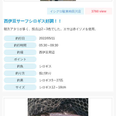
イシグロ駿東柿田川店
3760 view
西伊豆サーフシロギス好調！！
朝方アタリが多く、投点は2～3色でした。エサは赤イソメを使用。
釣行日
2022/05/11
釣行時間
05:30～09:30
釣場
西伊豆周辺
ポイント
釣魚
シロギス
釣り方
投げ釣り
釣果
シロギス5～27匹
サイズ
シロギス12～18cm