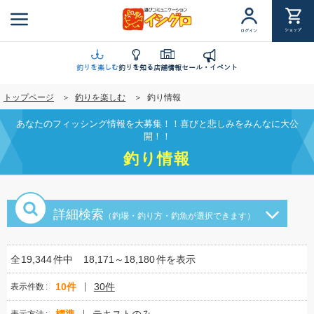
メ
イ
ショップ
ログイン
ン
コ
ン
釣りを楽しむ
釣りを知る
店舗情報
セール・イベント
テ
トップページ
釣りを楽しむ
釣り情報
ン
ツ
あなたのフィッシング情報を大募集！！喜びと悲しみをみんなに大公
に
開！！
移
釣り情報
動
詳細検索
（釣場・釣り方・釣魚が選択できます）
全
19,344
件中
18,171～18,180
件を表示
10件
30件
表示件数