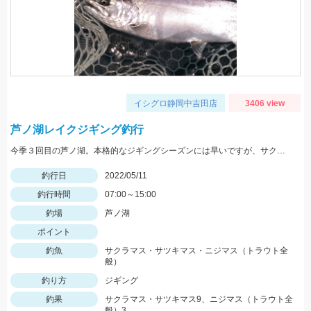
イシグロ静岡中吉田店
3406 view
芦ノ湖レイクジギング釣行
今季３回目の芦ノ湖。本格的なジギングシーズンには早いですが、サクラマス狙いで１人釣行。
釣行日
2022/05/11
釣行時間
07:00～15:00
釣場
芦ノ湖
ポイント
釣魚
サクラマス・サツキマス・ニジマス（トラウト全
般）
釣り方
ジギング
釣果
サクラマス・サツキマス9、ニジマス（トラウト全
般）3