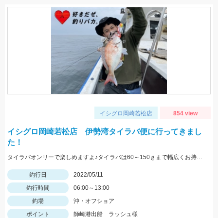
イシグロ岡崎若松店
854 view
イシグロ岡崎若松店 伊勢湾タイラバ便に行ってきまし
た！
タイラバオンリーで楽しめますよ♪タイラバは60～150ｇまで幅広くお持ちください！ タイラバはタングステン製のものが船長もおすすめしていました♪
釣行日
2022/05/11
釣行時間
06:00～13:00
釣場
沖・オフショア
ポイント
師崎港出船 ラッシュ様