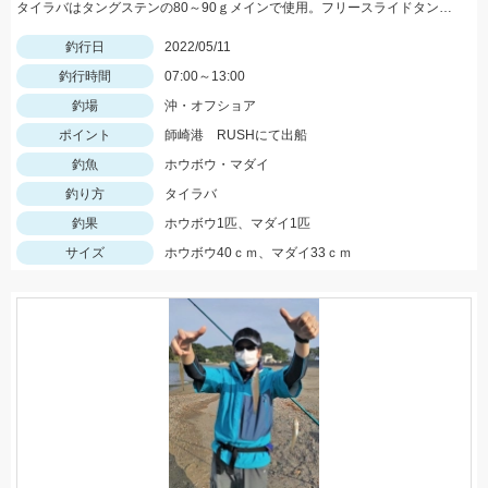
タイラバはタングステンの80～90ｇメインで使用。フリースライドタングステンの反応◎ボトムを丁寧に探ることがキモでした。
釣行日
2022/05/11
釣行時間
07:00～13:00
釣場
沖・オフショア
ポイント
師崎港 RUSHにて出船
釣魚
ホウボウ・マダイ
釣り方
タイラバ
釣果
ホウボウ1匹、マダイ1匹
サイズ
ホウボウ40ｃｍ、マダイ33ｃｍ