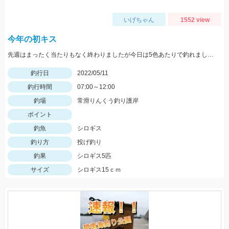
いげちゃん
1552 view
今年の初キス
先週はまったく当たりもなく終わりましたが今日は5色あたりで釣れました。ちょい投げではまだ難しいですがそろそろきてます！
釣行日
2022/05/11
釣行時間
07:00～12:00
釣場
常滑りんくう釣り護岸
ポイント
釣魚
シロギス
釣り方
投げ釣り
釣果
シロギス5匹
サイズ
シロギス15ｃｍ