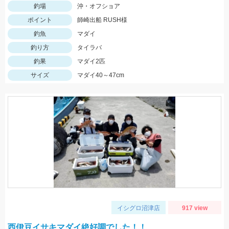
釣場
沖・オフショア
ポイント
師崎出船 RUSH様
釣魚
マダイ
釣り方
タイラバ
釣果
マダイ2匹
サイズ
マダイ40～47cm
イシグロ沼津店
917 view
西伊豆イサキマダイ絶好調でした！！