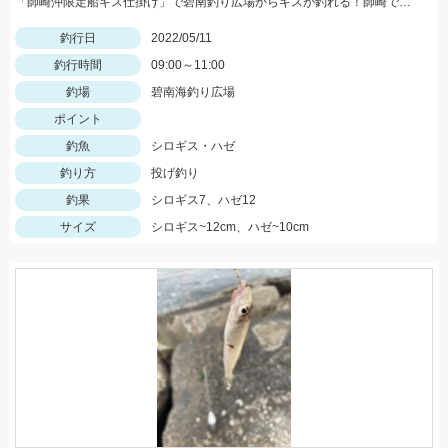
「師崎沖限定船キス仕掛け」で碧南釣り広場からキスが釣れる！師崎でも船でもないけどとっても使いやすい！
釣行日
2022/05/11
釣行時間
09:00～11:00
釣場
碧南海釣り広場
ポイント
釣魚
シロギス・ハゼ
釣り方
投げ釣り
釣果
シロギス7、ハゼ12
サイズ
シロギス~12cm、ハゼ~10cm