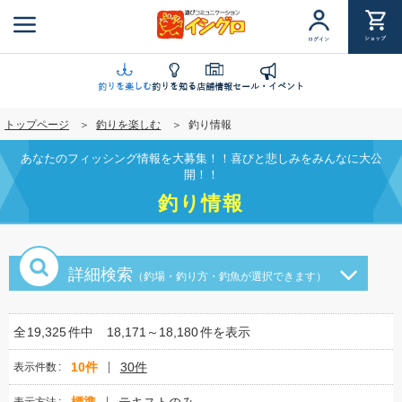
メ
イ
ショップ
ログイン
ン
コ
ン
釣りを楽しむ
釣りを知る
店舗情報
セール・イベント
テ
トップページ
釣りを楽しむ
釣り情報
ン
ツ
あなたのフィッシング情報を大募集！！喜びと悲しみをみんなに大公
に
開！！
移
釣り情報
動
詳細検索
（釣場・釣り方・釣魚が選択できます）
全
19,325
件中
18,171～18,180
件を表示
10件
30件
表示件数