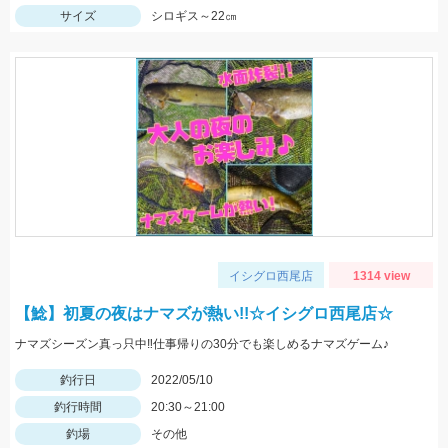
サイズ
シロギス～22㎝
イシグロ西尾店
1314 view
【鯰】初夏の夜はナマズが熱い!!☆イシグロ西尾店☆
ナマズシーズン真っ只中‼仕事帰りの30分でも楽しめるナマズゲーム♪
釣行日
2022/05/10
釣行時間
20:30～21:00
釣場
その他