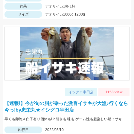
釣果
アオリイカ1杯 1杯
サイズ
アオリイカ1600g 1200g
イシグロ半田店
1153 view
【速報!】今が旬の脂が乗った激旨イサキが大漁♪行くなら
今っ!by忠栄丸★イシグロ半田店
早くも卵胞＆白子有り個体も!？引きも!味も!ゲーム性も超楽しい船イサキ釣りみなさんもぜひ!!
釣行日
2022/05/10