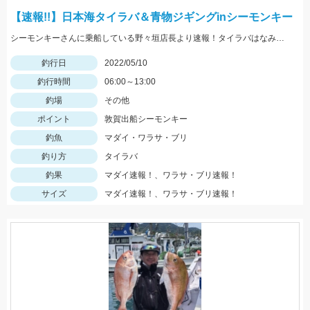
【速報!!】日本海タイラバ＆青物ジギングinシーモンキー
シーモンキーさんに乗船している野々垣店長より速報！タイラバはなみだま！ジグはブリードジグが絶好調！
釣行日
2022/05/10
釣行時間
06:00～13:00
釣場
その他
ポイント
敦賀出船シーモンキー
釣魚
マダイ・ワラサ・ブリ
釣り方
タイラバ
釣果
マダイ速報！、ワラサ・ブリ速報！
サイズ
マダイ速報！、ワラサ・ブリ速報！