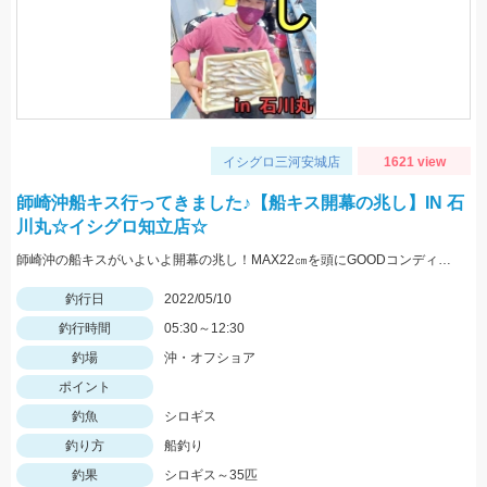
イシグロ三河安城店
1621 view
師崎沖船キス行ってきました♪【船キス開幕の兆し】IN 石
川丸☆イシグロ知立店☆
師崎沖の船キスがいよいよ開幕の兆し！MAX22㎝を頭にGOODコンディションのシロギスが釣れ始めました♪
釣行日
2022/05/10
釣行時間
05:30～12:30
釣場
沖・オフショア
ポイント
釣魚
シロギス
釣り方
船釣り
釣果
シロギス～35匹