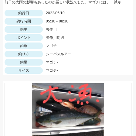
前日の大雨の影響もあったのか厳しい状況でした。マゴチには、一誠キャラメルシャッドが使いやすくオススメ！
釣行日
2022/05/10
釣行時間
05:30～08:30
釣場
矢作川
ポイント
矢作川周辺
釣魚
マゴチ
釣り方
シーバスルアー
釣果
マゴチ-
サイズ
マゴチ-