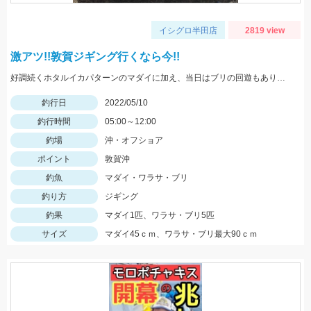
イシグロ半田店
2819 view
激アツ!!敦賀ジギング行くなら今!!
好調続くホタルイカパターンのマダイに加え、当日はブリの回遊もあり大爆釣!! 迷ってる場合じゃないですよ(笑) 行くなら今しかない!!
釣行日
2022/05/10
釣行時間
05:00～12:00
釣場
沖・オフショア
ポイント
敦賀沖
釣魚
マダイ・ワラサ・ブリ
釣り方
ジギング
釣果
マダイ1匹、ワラサ・ブリ5匹
サイズ
マダイ45ｃｍ、ワラサ・ブリ最大90ｃｍ