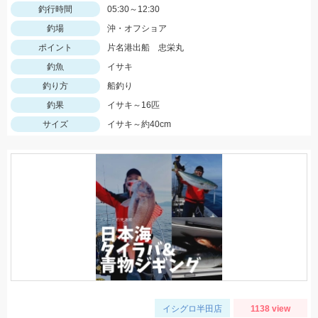
釣行時間
05:30～12:30
釣場
沖・オフショア
ポイント
片名港出船 忠栄丸
釣魚
イサキ
釣り方
船釣り
釣果
イサキ～16匹
サイズ
イサキ～約40cm
イシグロ半田店
1138 view