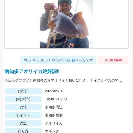
XESTA･DUELﾌｨｰﾙﾄﾞｽﾀｯﾌの伊藤ちゃんです
4138 view
南知多アオリイカ絶好調‼️
今日も夕マズメと南知多の春アオリイカ狙いに行き、ナイスサイズのアオリイカに出会えました‼️
釣行日
2022/05/10
釣行時間
14:00～16:30
釣場
南知多周辺
ポイント
南知多西側
釣魚
アオリイカ
釣り方
エギング