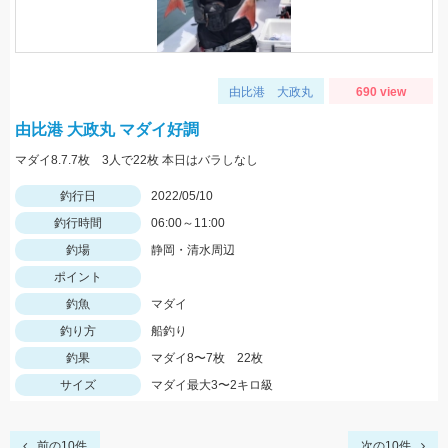
由比港 大政丸
690 view
由比港 大政丸 マダイ好調
マダイ8.7.7枚 3人で22枚 本日はバラしなし
釣行日
2022/05/10
釣行時間
06:00～11:00
釣場
静岡・清水周辺
ポイント
釣魚
マダイ
釣り方
船釣り
釣果
マダイ8〜7枚 22枚
サイズ
マダイ最大3〜2キロ級
前の10件
次の10件