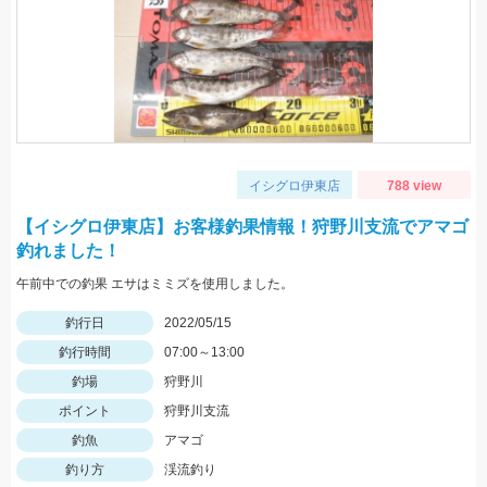
イシグロ伊東店
788 view
【イシグロ伊東店】お客様釣果情報！狩野川支流でアマゴ
釣れました！
午前中での釣果 エサはミミズを使用しました。
釣行日
2022/05/15
釣行時間
07:00～13:00
釣場
狩野川
ポイント
狩野川支流
釣魚
アマゴ
釣り方
渓流釣り