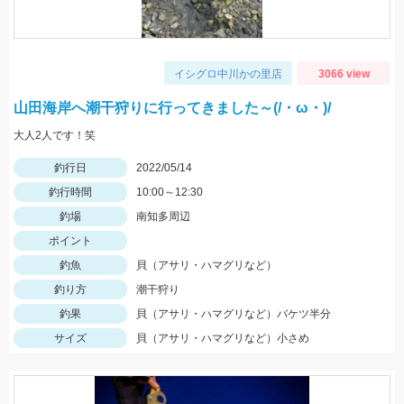
イシグロ中川かの里店
3066 view
山田海岸へ潮干狩りに行ってきました～(/・ω・)/
大人2人です！笑
釣行日
2022/05/14
釣行時間
10:00～12:30
釣場
南知多周辺
ポイント
釣魚
貝（アサリ・ハマグリなど）
釣り方
潮干狩り
釣果
貝（アサリ・ハマグリなど）バケツ半分
サイズ
貝（アサリ・ハマグリなど）小さめ