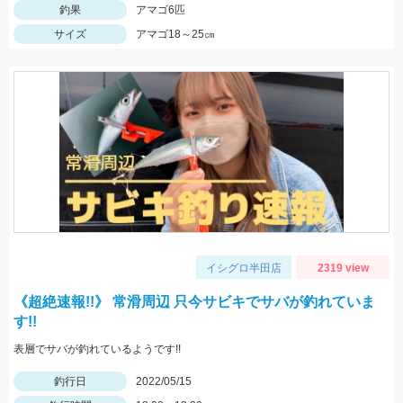
釣果
アマゴ6匹
サイズ
アマゴ18～25㎝
イシグロ半田店
2319 view
《超絶速報!!》 常滑周辺 只今サビキでサバが釣れていま
す!!
表層でサバが釣れているようです!!
釣行日
2022/05/15