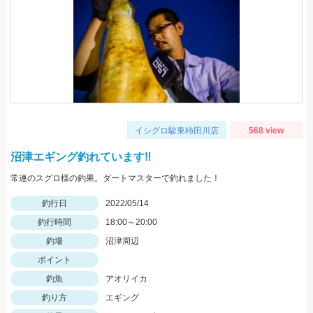
イシグロ駿東柿田川店
568 view
沼津エギング釣れています‼
常連のスグロ様の釣果。ダートマスターで釣れました！
釣行日
2022/05/14
釣行時間
18:00～20:00
釣場
沼津周辺
ポイント
釣魚
アオリイカ
釣り方
エギング