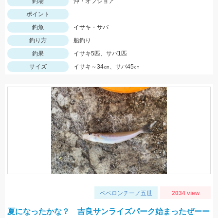
釣場
沖・オフショア
ポイント
釣魚
イサキ・サバ
釣り方
船釣り
釣果
イサキ5匹、サバ1匹
サイズ
イサキ～34㎝、サバ45㎝
ペペロンチーノ五世
2034 view
夏になったかな？ 吉良サンライズパーク始まったぜーー