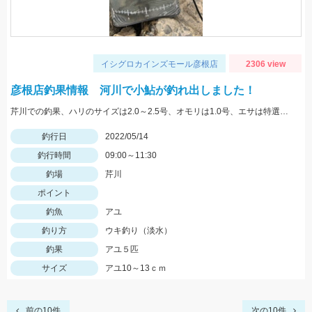
イシグロカインズモール彦根店
2306 view
彦根店釣果情報 河川で小鮎が釣れ出しました！
芹川での釣果、ハリのサイズは2.0～2.5号、オモリは1.0号、エサは特選小鮎まきえと鮎乱舞を混ぜて使用。
釣行日
2022/05/14
釣行時間
09:00～11:30
釣場
芹川
ポイント
釣魚
アユ
釣り方
ウキ釣り（淡水）
釣果
アユ５匹
サイズ
アユ10～13ｃｍ
前の10件
次の10件