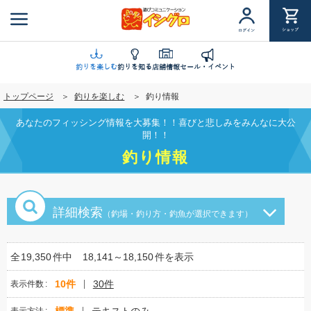
メ
イ
ショップ
ログイン
ン
コ
ン
釣りを楽しむ
釣りを知る
店舗情報
セール・イベント
テ
トップページ
釣りを楽しむ
釣り情報
ン
ツ
あなたのフィッシング情報を大募集！！喜びと悲しみをみんなに大公
に
開！！
移
釣り情報
動
詳細検索
（釣場・釣り方・釣魚が選択できます）
全
19,350
件中
18,141～18,150
件を表示
10件
30件
表示件数