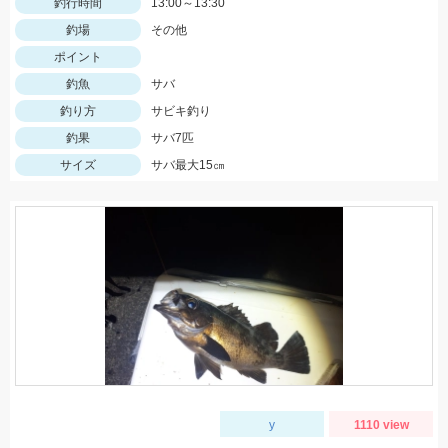
釣行時間
13:00～13:30
釣場
その他
ポイント
釣魚
サバ
釣り方
サビキ釣り
釣果
サバ7匹
サイズ
サバ最大15㎝
y
1110 view