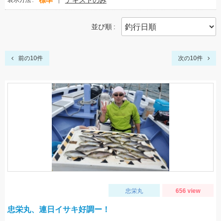
標準
テキストのみ
表示方法
並び順
前の10件
次の10件
忠栄丸
656 view
忠栄丸、連日イサキ好調ー！