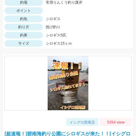
釣場
常滑りんくう釣り護岸
ポイント
釣魚
シロギス
釣り方
投げ釣り
釣果
シロギス5匹
サイズ
シロギス15ｃｍ
イシグロ西尾店
5354 view
[超速報！]碧南海釣り公園にシロギスが来た！！[イシグロ