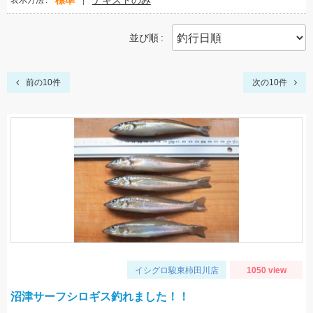
標準
テキストのみ
表示方法
並び順
前の10件
次の10件
イシグロ駿東柿田川店
1050 view
沼津サーフシロギス釣れました！！