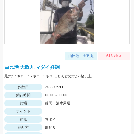
由比港 大政丸
618 view
由比港 大政丸 マダイ好調
最大4.4キロ 4.2キロ 3キロ ほとんどの方が5枚以上
釣行日
2022/05/11
釣行時間
06:00～11:00
釣場
静岡・清水周辺
ポイント
釣魚
マダイ
釣り方
船釣り