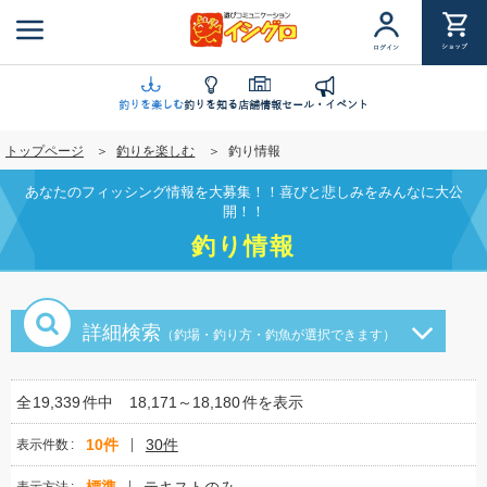
メ
イ
ショップ
ログイン
ン
コ
ン
釣りを楽しむ
釣りを知る
店舗情報
セール・イベント
テ
トップページ
釣りを楽しむ
釣り情報
ン
ツ
あなたのフィッシング情報を大募集！！喜びと悲しみをみんなに大公
に
開！！
移
釣り情報
動
詳細検索
（釣場・釣り方・釣魚が選択できます）
全
19,339
件中
18,171～18,180
件を表示
10件
30件
表示件数