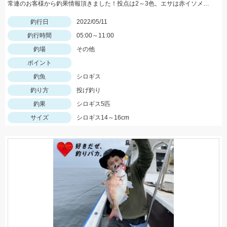
常連のお客様から釣果情報頂きました！投点は2～3色。エサは赤イソメを使用。
釣行日
2022/05/11
釣行時間
05:00～11:00
釣場
その他
ポイント
釣魚
シロギス
釣り方
投げ釣り
釣果
シロギス5匹
サイズ
シロギス14～16cm