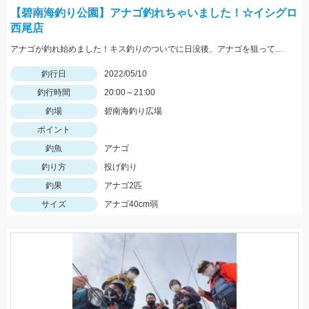
【碧南海釣り公園】アナゴ釣れちゃいました！☆イシグロ
西尾店
アナゴが釣れ始めました！キス釣りのついでに日没後、アナゴを狙ってみませんか？
釣行日
2022/05/10
釣行時間
20:00～21:00
釣場
碧南海釣り広場
ポイント
釣魚
アナゴ
釣り方
投げ釣り
釣果
アナゴ2匹
サイズ
アナゴ40cm弱