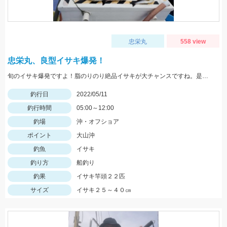
忠栄丸
558 view
忠栄丸、良型イサキ爆発！
旬のイサキ爆発ですよ！脂のりのり絶品イサキが大チャンスですね。是非どうぞ！
釣行日
2022/05/11
釣行時間
05:00～12:00
釣場
沖・オフショア
ポイント
大山沖
釣魚
イサキ
釣り方
船釣り
釣果
イサキ竿頭２２匹
サイズ
イサキ２５～４０㎝