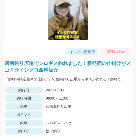
イシグロ西尾店
3274 view
碧南釣り広場でシロギス釣れました！新発売の仕掛けがス
ゴイ☆イシグロ西尾店☆
「師崎沖限定船キス仕掛け」で碧南釣り広場からキスが釣れる！師崎でも船でもないけどとっても使いやすい！
釣行日
2022/05/11
釣行時間
09:00～11:00
釣場
碧南海釣り広場
ポイント
釣魚
シロギス・ハゼ
釣り方
投げ釣り