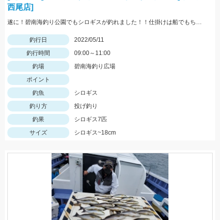
西尾店]
遂に！碧南海釣り公園でもシロギスが釣れました！！仕掛けは船でもちょい投げでも使いやすい「師崎沖船キス仕掛け」！えさは石ゴカイがオススメ♪
釣行日
2022/05/11
釣行時間
09:00～11:00
釣場
碧南海釣り広場
ポイント
釣魚
シロギス
釣り方
投げ釣り
釣果
シロギス7匹
サイズ
シロギス~18cm