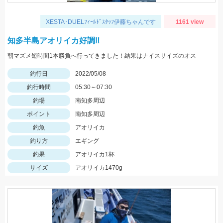
XESTA･DUELﾌｨｰﾙﾄﾞｽﾀｯﾌ伊藤ちゃんです
1161 view
知多半島アオリイカ好調‼️
朝マズメ短時間1本勝負へ行ってきました！結果はナイスサイズのオス
釣行日
2022/05/08
釣行時間
05:30～07:30
釣場
南知多周辺
ポイント
南知多周辺
釣魚
アオリイカ
釣り方
エギング
釣果
アオリイカ1杯
サイズ
アオリイカ1470g