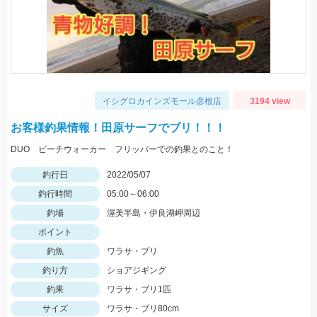
イシグロカインズモール彦根店
3194 view
お客様釣果情報！田原サーフでブリ！！！
DUO ビーチウォーカー フリッパーでの釣果とのこと！
釣行日
2022/05/07
釣行時間
05:00～06:00
釣場
渥美半島・伊良湖岬周辺
ポイント
釣魚
ワラサ・ブリ
釣り方
ショアジギング
釣果
ワラサ・ブリ1匹
サイズ
ワラサ・ブリ80cm