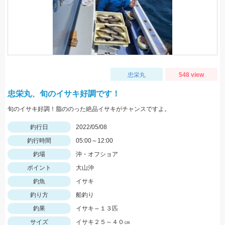
忠栄丸
548 view
忠栄丸、旬のイサキ好調です！
旬のイサキ好調！脂ののった絶品イサキがチャンスですよ。
釣行日
2022/05/08
釣行時間
05:00～12:00
釣場
沖・オフショア
ポイント
大山沖
釣魚
イサキ
釣り方
船釣り
釣果
イサキ～１３匹
サイズ
イサキ２５～４０㎝