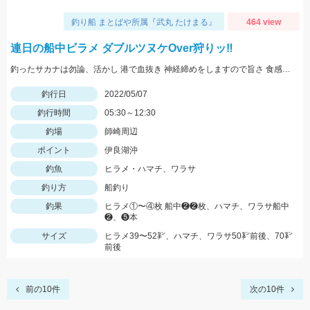
釣り船 まとばや所属『武丸 たけまる』
464 view
連日の船中ビラメ ダブルツヌケOver狩りッ‼︎
釣ったサカナは勿論、活かし 港で血抜き 神経締めをしますので旨さ 食感が違い過ぎますッ(°▽°)b
釣行日
2022/05/07
釣行時間
05:30～12:30
釣場
師崎周辺
ポイント
伊良湖沖
釣魚
ヒラメ・ハマチ、ワラサ
釣り方
船釣り
釣果
ヒラメ①〜④枚 船中❷❷枚、ハマチ、ワラサ船中
❷、❺本
サイズ
ヒラメ39〜52㌢、ハマチ、ワラサ50㌢前後、70㌢
前後
前の10件
次の10件