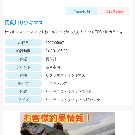
Yamato M
3280 view
長良川サツキマス
サツキマスシーズンですね。ルアーは迷ったらリュウキ70Sの鮎カラーを選択しておけば間違いないです。
釣行日
2022/05/07
釣行時間
04:30～06:00
釣場
長良川
ポイント
岐阜市内
釣魚
サクラマス・サツキマス
釣り方
トラウトルアー
釣果
サクラマス・サツキマス1匹
サイズ
サクラマス・サツキマス32センチ