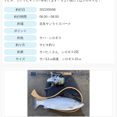
サビキ、ジグサビキでサバ釣れてます！ちょい投げではシロギスも！
釣行日
2022/05/08
釣行時間
06:00～08:00
釣場
吉良サンライズパーク
ポイント
釣魚
サバ・シロギス
釣り方
サビキ釣り
釣果
サバたくさん、シロギス2匹
サイズ
サバ12㎝前後、シロギス15㎝