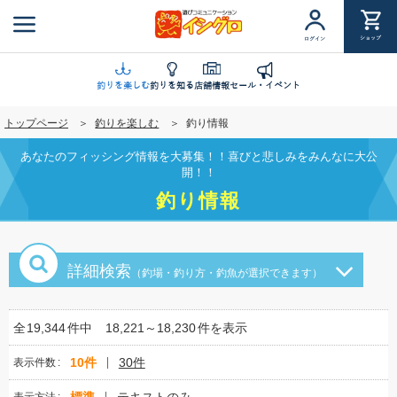
メ
イ
ショップ
ログイン
ン
コ
ン
釣りを楽しむ
釣りを知る
店舗情報
セール・イベント
テ
トップページ
釣りを楽しむ
釣り情報
ン
ツ
あなたのフィッシング情報を大募集！！喜びと悲しみをみんなに大公
に
開！！
移
釣り情報
動
詳細検索
（釣場・釣り方・釣魚が選択できます）
全
19,344
件中
18,221～18,230
件を表示
10件
30件
表示件数