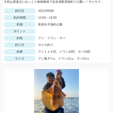
今回は昼過ぎにゆっくり食材確保で浜名湖新居海釣り公園へ！サビキでアジやサバ、イワシが大漁！！！
釣行日
2022/05/08
釣行時間
13:00～16:00
釣場
新居弁天海釣公園
ポイント
釣魚
アジ・イワシ・サバ
釣り方
サビキ釣り
釣果
アジ１４６匹、イワシ10匹、サバ10匹
サイズ
アジ最大7㎝、イワシ12㎝、サバ12㎝