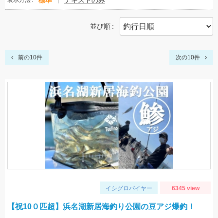
標準
テキストのみ
表示方法
並び順
前の10件
次の10件
イシグロバイヤー
6345 view
【祝10０匹超】浜名湖新居海釣り公園の豆アジ爆釣！