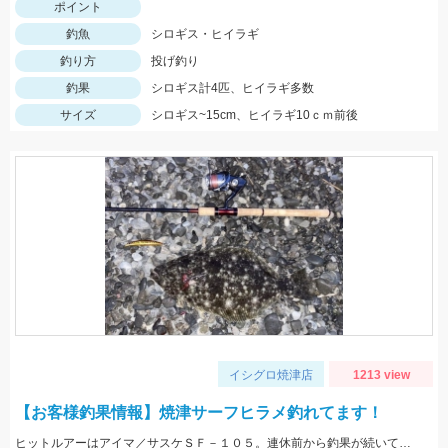
ポイント
釣魚
シロギス・ヒイラギ
釣り方
投げ釣り
釣果
シロギス計4匹、ヒイラギ多数
サイズ
シロギス~15cm、ヒイラギ10ｃｍ前後
イシグロ焼津店
1213 view
【お客様釣果情報】焼津サーフヒラメ釣れてます！
ヒットルアーはアイマ／サスケＳＦ－１０５。連休前から釣果が続いています！