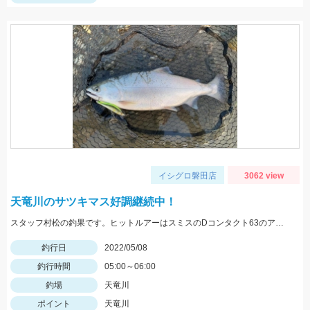
イシグロ磐田店
3062 view
天竜川のサツキマス好調継続中！
スタッフ村松の釣果です。ヒットルアーはスミスのDコンタクト63のアユカラー！
釣行日
2022/05/08
釣行時間
05:00～06:00
釣場
天竜川
ポイント
天竜川