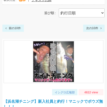
標準
テキストのみ
表示方法
並び順
前の10件
次の10件
イシグロ広報部
4822 view
【浜名湖チニング】新入社員と釣行！マニックでボウズ無
し！！