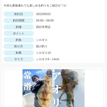
今回も家族連れでも楽しめる釣りをご紹介(≧▽≦)
釣行日
2022/05/22
釣行時間
05:00～08:00
釣場
四日市周辺
ポイント
釣魚
シロギス
釣り方
投げ釣り
釣果
シロギス10
サイズ
シロギス9～14cm