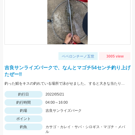
ペペロンチーノ五世
3005 view
吉良サンライズパークで、なんとマゴチ54センチ釣り上げ
たぜー‼️
釣った鯖をキスの釣れている場所で泳がせました。 すると大きな当たりがーそれから頑張って釣り上げました。
釣行日
2022/05/21
釣行時間
04:00～16:00
釣場
吉良サンライズパーク
ポイント
釣魚
カサゴ・カレイ・サバ・シロギス・マゴチ・メバ
ル