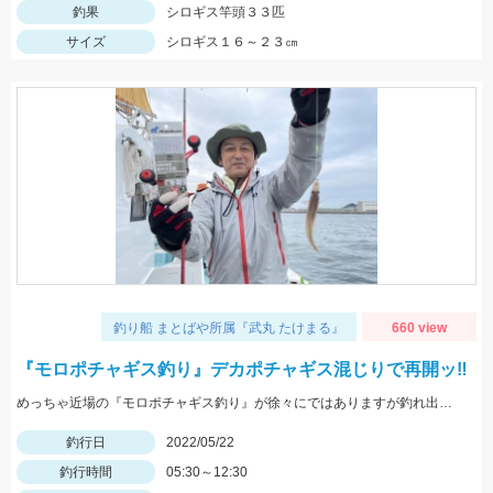
釣果
シロギス竿頭３３匹
サイズ
シロギス１６～２３㎝
釣り船 まとばや所属『武丸 たけまる』
660 view
『モロポチャギス釣り』デカポチャギス混じりで再開ッ‼︎
めっちゃ近場の『モロポチャギス釣り』が徐々にではありますが釣れ出して来てますよッ(*⁰▿⁰*)
釣行日
2022/05/22
釣行時間
05:30～12:30