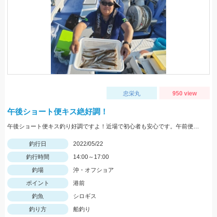
忠栄丸
950 view
午後ショート便キス絶好調！
午後ショート便キス釣り好調ですよ！近場で初心者も安心です。午前便ではイサキ釣りへ出船中！
釣行日
2022/05/22
釣行時間
14:00～17:00
釣場
沖・オフショア
ポイント
港前
釣魚
シロギス
釣り方
船釣り