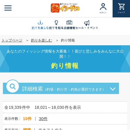
メ
イ
ショップ
ログイン
ン
コ
ン
釣りを楽しむ
釣りを知る
店舗情報
セール・イベント
テ
トップページ
釣りを楽しむ
釣り情報
ン
ツ
あなたのフィッシング情報を大募集！！喜びと悲しみをみんなに大公
に
開！！
移
釣り情報
動
詳細検索
（釣場・釣り方・釣魚が選択できます）
全
19,339
件中
18,021～18,030
件を表示
10件
30件
表示件数