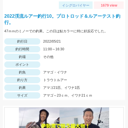
イシグロバイヤー
1679 view
2022渓流ルアー釣行10。プロトロッド＆ルアーテスト釣
行。
47ｍｍのミノーでの釣果。この日は鮎カラーに特に好反応でした。
釣行日
2022/05/21
釣行時間
11:00～16:30
釣場
その他
ポイント
釣魚
アマゴ・イワナ
釣り方
トラウトルアー
釣果
アマゴ21匹、イワナ1匹
サイズ
アマゴ～23ｃｍ、イワナ21ｃｍ