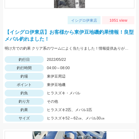
イシグロ伊東店
1051 view
【イシグロ伊東店】お客様から東伊豆地磯釣果情報！良型
メバル釣れました！
明け方での釣果 クリア系のワームによく当たりました！情報提供ありがとうございます。
釣行日
2022/05/22
釣行時間
04:00～08:00
釣場
東伊豆周辺
ポイント
東伊豆地磯
釣魚
ヒラスズキ・メバル
釣り方
その他
釣果
ヒラスズキ2匹、メバル1匹
サイズ
ヒラスズキ52～62㎝、メバル30㎝