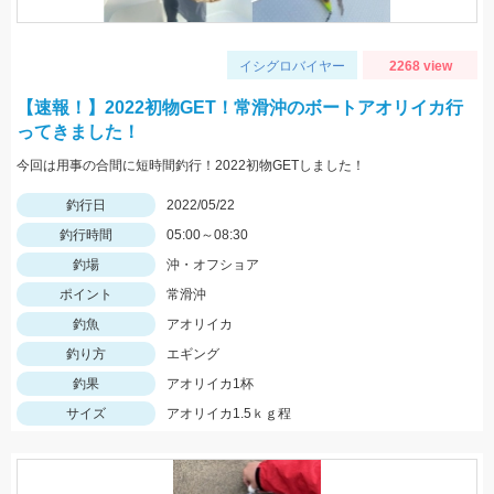
イシグロバイヤー
2268 view
【速報！】2022初物GET！常滑沖のボートアオリイカ行
ってきました！
今回は用事の合間に短時間釣行！2022初物GETしました！
釣行日
2022/05/22
釣行時間
05:00～08:30
釣場
沖・オフショア
ポイント
常滑沖
釣魚
アオリイカ
釣り方
エギング
釣果
アオリイカ1杯
サイズ
アオリイカ1.5ｋｇ程