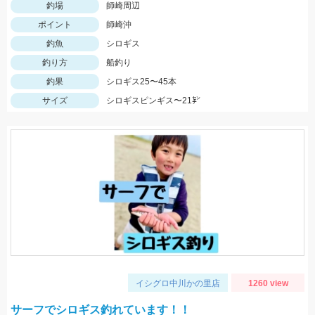
釣場
師崎周辺
ポイント
師崎沖
釣魚
シロギス
釣り方
船釣り
釣果
シロギス25〜45本
サイズ
シロギスピンギス〜21㌢
イシグロ中川かの里店
1260 view
サーフでシロギス釣れています！！