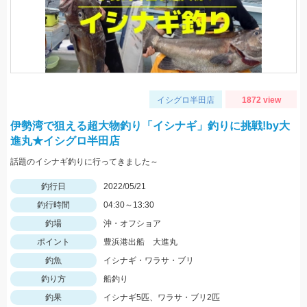
イシグロ半田店
1872 view
伊勢湾で狙える超大物釣り「イシナギ」釣りに挑戦!by大
進丸★イシグロ半田店
話題のイシナギ釣りに行ってきました～
釣行日
2022/05/21
釣行時間
04:30～13:30
釣場
沖・オフショア
ポイント
豊浜港出船 大進丸
釣魚
イシナギ・ワラサ・ブリ
釣り方
船釣り
釣果
イシナギ5匹、ワラサ・ブリ2匹