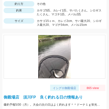
釣り方
その他
釣果
カサゴ5匹、カレイ1匹、サバたくさん、シロギス
たくさん、マゴチ1匹、メバル2匹
サイズ
カサゴ15ｃｍ、カレイ2cm、サバ最大20、シロギ
ス最大20、マゴチ54cm、メバル15cm
イシグロ御殿場店
865 view
御殿場店 須川FP 良く釣れる日の情報あり
爆釣予報5/30（月）。大会の次の日はよく釣れます＾＾ドーナ１ｇ蛍光ザキヤマメやミノーなどがオススメ。