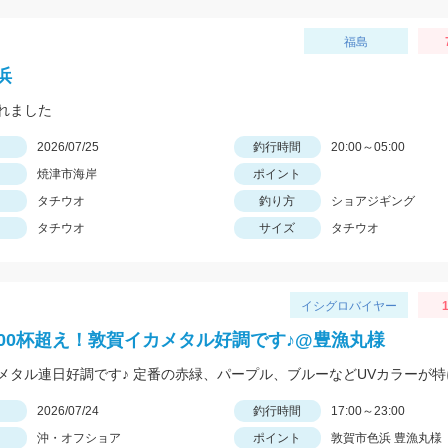
福島
浜
れました
日
2026/07/25
釣行時間
20:00～05:00
焼津市海岸
ポイント
タチウオ
釣り方
ショアジギング
タチウオ
サイズ
タチウオ
イシグロバイヤー
1
000杯超え！敦賀イカメタル好調です♪@豊漁丸様
日
2026/07/24
釣行時間
17:00～23:00
沖・オフショア
ポイント
敦賀市色浜 豊漁丸様