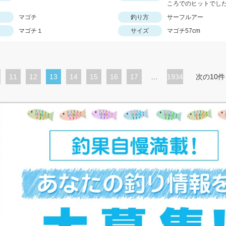
ころでのヒットでし
マゴチ
釣り方
サーフルアー
マゴチ１
サイズ
マゴチ57cm
ペ
11
ペ
12
カ
13
ペ
14
ペ
15
ペ
16
ペ
17
…
1934
次の10件
ー
ー
レ
ー
ー
ー
ー
ジ
ジ
ン
ジ
ジ
ジ
ジ
ト
ペ
ー
ジ