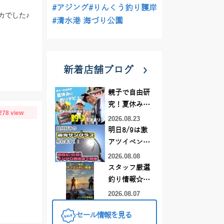
#アジング
#りんくう釣り護岸
カでした♪
#清水港 海づり公園
新着店舗ブログ
親子で自由研
究！夏休みに
278 view
釣りデビュー
2026.08.23
明日8/9は激
アツイベント
日！！！～オ
2026.08.08
ーダー偏光グ
スタッフ厳選
ラス受注会～
釣り情報☆彡
連休は何釣り
2026.08.07
に行こう
セール情報を見る
♪【イシグロ