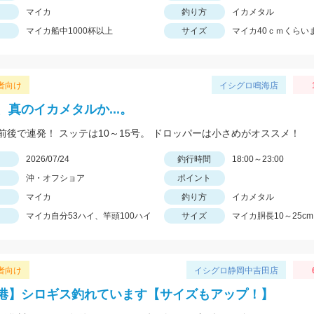
マイカ
釣り方
イカメタル
マイカ船中1000杯以上
サイズ
マイカ40ｃｍくらい
者向け
イシグロ鳴海店
、真のイカメタルか...。
m前後で連発！ スッテは10～15号。 ドロッパーは小さめがオススメ！
日
2026/07/24
釣行時間
18:00～23:00
沖・オフショア
ポイント
マイカ
釣り方
イカメタル
マイカ自分53ハイ、竿頭100ハイ
サイズ
マイカ胴長10～25cm
者向け
イシグロ静岡中吉田店
港】シロギス釣れています【サイズもアップ！】