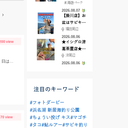
ま海遊パーク
根店
2026.08.07
【掛川店】お
盆はサビキ釣
福田周辺
りいきません
か?
2026.08.06
200 view
★イシグロ津
高茶屋店★津
津周辺
近郊ハゼ釣れ
今シーズン初の勝山！渇水&高水温で厳しめでしたが楽しめました。風が強く吹く日は短竿がオススメです。三河安城店岩﨑釣行
てます！
2026.08.06
注目のキーワード
#フォトダービー
#浜名湖 新居海釣り公園
70 view
#ちょうい投げ キス
#マゴチ
#タコ
#鮎ルアー
#サビキ釣り