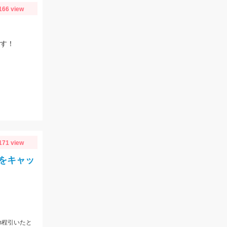
166 view
ます！
171 view
をキャッ
m程引いたと