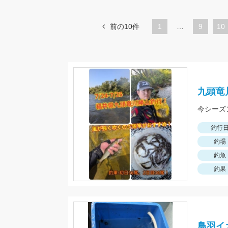
前の10件
1
…
ペ
9
ペ
10
ー
ー
ジ
ジ
九頭竜
釣行
釣場
釣魚
釣果
鳥羽イ