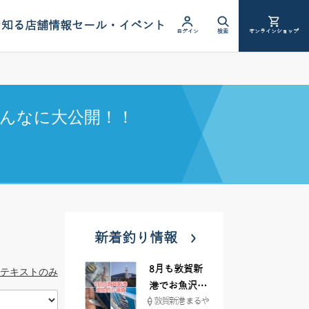
を知る
店舗情報
セール・イベント
ログイン
検索
オンラインショップ
んなに大公開！！
新着釣り情報
8月も敦賀新
テキストのみ
港でお魚沢山
敦賀新港 まるや
♪ イシグロ彦