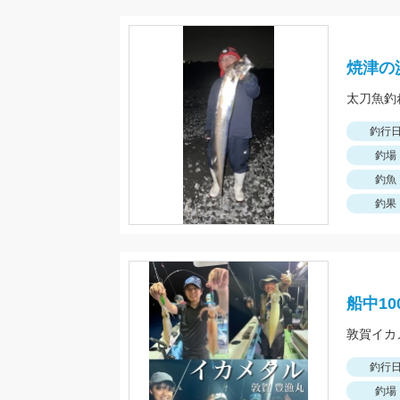
焼津の
太刀魚釣
釣行
釣場
釣魚
釣果
船中1
釣行
釣場