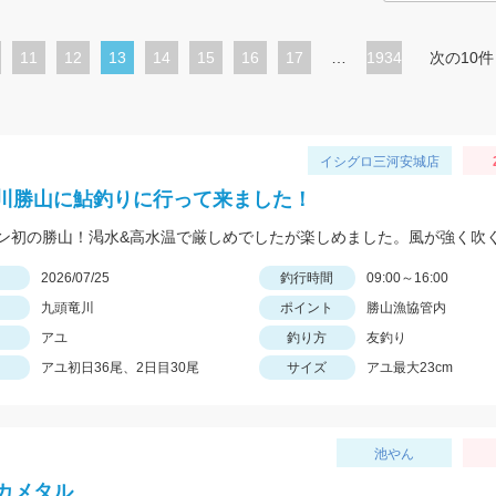
ペ
11
ペ
12
カ
13
ペ
14
ペ
15
ペ
16
ペ
17
…
1934
次の10件
ー
ー
レ
ー
ー
ー
ー
ジ
ジ
ン
ジ
ジ
ジ
ジ
ト
イシグロ三河安城店
ペ
川勝山に鮎釣りに行って来ました！
ー
ジ
日
2026/07/25
釣行時間
09:00～16:00
九頭竜川
ポイント
勝山漁協管内
アユ
釣り方
友釣り
アユ初日36尾、2日目30尾
サイズ
アユ最大23cm
池やん
カメタル