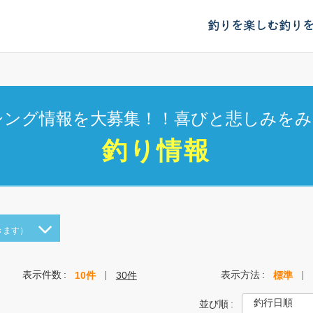
釣りを楽しむ
釣り
シング情報を大募集！！喜びと悲しみをみ
釣り情報
きます）
表示件数
表示方法
10件
30件
標準
並び順