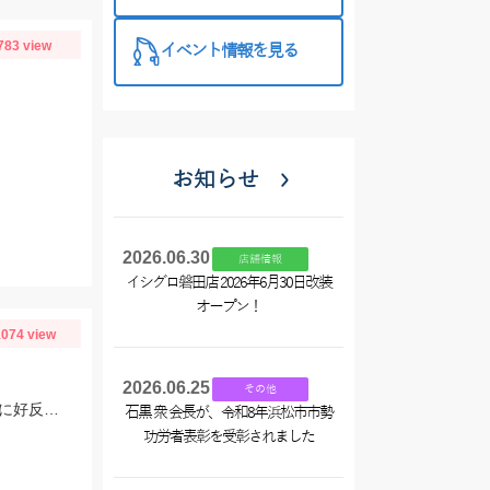
西尾店】
783 view
イベント情報を見る
お知らせ
2026.06.30
店舗情報
イシグロ磐田店 2026年6月30日改装
オープン！
074 view
2026.06.25
その他
敦賀イカメタル連日好調です♪ 定番の赤緑、パープル、ブルーなどUVカラーが特に好反応でした！
石黒 衆 会長が、令和8年浜松市市勢
功労者表彰を受彰されました