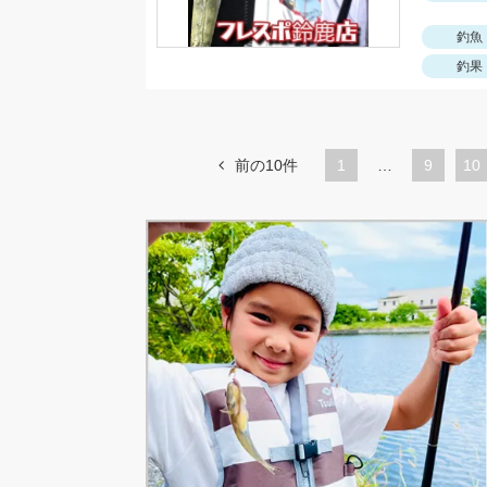
釣魚
釣果
前の10件
1
…
ペ
9
ペ
10
ー
ー
ジ
ジ