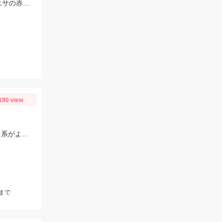
スタッフ長谷川の釣果。 午後からのちょい投げ釣りで良型シロギスをゲット！ エサの赤イソメが釣果の秘訣です。
190 view
棚は10〜20mの浅棚がメインで12〜15号をメインに使用。当日はオレンジゼブラ系がよく当たっていました。オススメのドロッパーは、がまかつスピードメタルエギドロッパーシリーズ。
まで