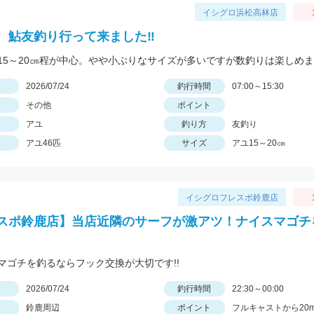
イシグロ浜松高林店
 鮎友釣り行って来ました‼
15～20㎝程が中心。やや小ぶりなサイズが多いですが数釣りは楽しめ
日
2026/07/24
釣行時間
07:00～15:30
その他
ポイント
アユ
釣り方
友釣り
アユ46匹
サイズ
アユ15～20㎝
イシグロフレスポ鈴鹿店
スポ鈴鹿店】当店近隣のサーフが激アツ！ナイスマゴチ
マゴチを釣るならフック交換が大切です!!
日
2026/07/24
釣行時間
22:30～00:00
鈴鹿周辺
ポイント
フルキャストから20