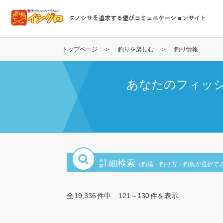
メ
イ
タノシサを追求する遊びコミュニケーションサイト
ン
コ
ン
トップページ
釣りを楽しむ
釣り情報
テ
ン
あなたのフィッ
ツ
に
移
動
詳細検索
（釣場・釣り方・釣魚が選択で
全
19,336
件中
121～130
件を表示