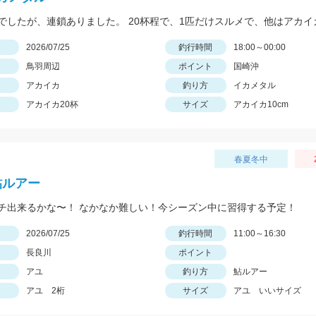
でしたが、連鎖ありました。 20杯程で、1匹だけスルメで、他はアカイ
日
2026/07/25
釣行時間
18:00～00:00
鳥羽周辺
ポイント
国崎沖
アカイカ
釣り方
イカメタル
アカイカ20杯
サイズ
アカイカ10cm
春夏冬中
 鮎ルアー
チ出来るかな〜！ なかなか難しい！今シーズン中に習得する予定！
日
2026/07/25
釣行時間
11:00～16:30
長良川
ポイント
アユ
釣り方
鮎ルアー
アユ 2桁
サイズ
アユ いいサイズ