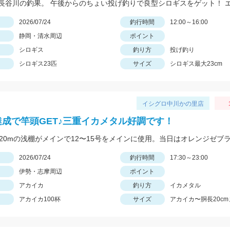
日
2026/07/24
釣行時間
12:00～16:00
静岡・清水周辺
ポイント
シロギス
釣り方
投げ釣り
シロギス23匹
サイズ
シロギス最大23cm
イシグロ中川かの里店
達成で竿頭GET♪三重イカメタル好調です！
日
2026/07/24
釣行時間
17:30～23:00
伊勢・志摩周辺
ポイント
アカイカ
釣り方
イカメタル
アカイカ100杯
サイズ
アカイカ〜胴長20cm