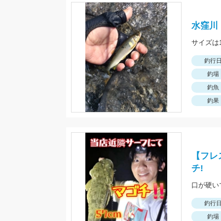
水窪川
サイズは
釣行
釣場
釣魚
釣果
【フレ
チ!
口が硬い
釣行
釣場