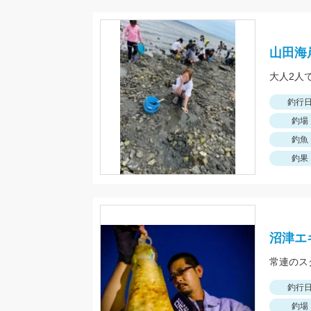
山田海
大人2人
釣行
釣場
釣魚
釣果
沼津エ
常連のス
釣行
釣場