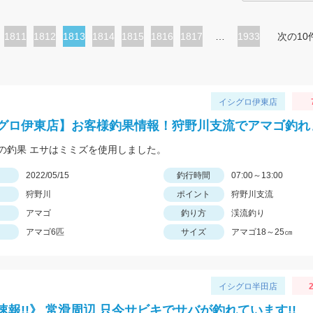
ペ
1811
ペ
1812
カ
1813
ペ
1814
ペ
1815
ペ
1816
ペ
1817
…
1933
次の10
ー
ー
レ
ー
ー
ー
ー
ジ
ジ
ン
ジ
ジ
ジ
ジ
ト
イシグロ伊東店
ペ
グロ伊東店】お客様釣果情報！狩野川支流でアマゴ釣れ
ー
の釣果 エサはミミズを使用しました。
ジ
日
2022/05/15
釣行時間
07:00～13:00
狩野川
ポイント
狩野川支流
アマゴ
釣り方
渓流釣り
アマゴ6匹
サイズ
アマゴ18～25㎝
イシグロ半田店
2
速報!!》 常滑周辺 只今サビキでサバが釣れています!!