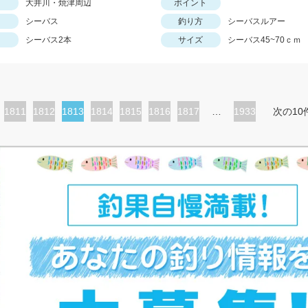
大井川・焼津周辺
ポイント
シーバス
釣り方
シーバスルアー
シーバス2本
サイズ
シーバス45~70ｃｍ
ペ
1811
ペ
1812
カ
1813
ペ
1814
ペ
1815
ペ
1816
ペ
1817
…
1933
次の10
ー
ー
レ
ー
ー
ー
ー
ジ
ジ
ン
ジ
ジ
ジ
ジ
ト
ペ
ー
ジ