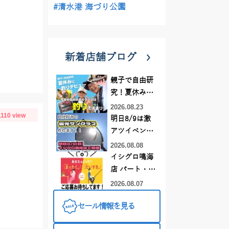
#清水港 海づり公園
新着店舗ブログ
親子で自由研
究！夏休みに
釣りデビュー
2026.08.23
1110 view
明日8/9は激
アツイベント
日！！！～オ
2026.08.08
ーダー偏光グ
イシグロ鳴海
ラス受注会～
店 パート・ア
ルバイトスタ
2026.08.07
ッフまだまだ
セール情報を見る
募集中！