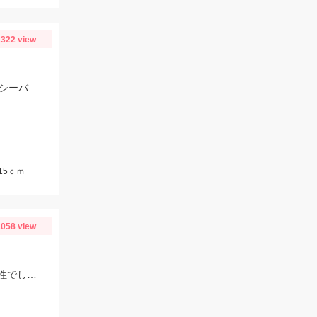
322 view
コマセ無し投げサビキで小鯖を釣り、トレブルフック首掛けで泳がせして10分でシーバスヒット。
15ｃｍ
058 view
ヒットルアーはザブラシステムミノー７Ｆ。朝までの雨で濁りがあったので高活性でした！