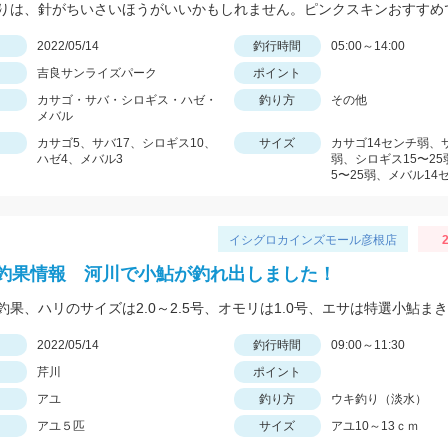
日
2022/05/14
釣行時間
05:00～14:00
吉良サンライズパーク
ポイント
カサゴ・サバ・シロギス・ハゼ・
釣り方
その他
メバル
カサゴ5、サバ17、シロギス10、
サイズ
カサゴ14センチ弱、サ
ハゼ4、メバル3
弱、シロギス15〜25
5〜25弱、メバル14
イシグロカインズモール彦根店
2
釣果情報 河川で小鮎が釣れ出しました！
日
2022/05/14
釣行時間
09:00～11:30
芹川
ポイント
アユ
釣り方
ウキ釣り（淡水）
アユ５匹
サイズ
アユ10～13ｃｍ