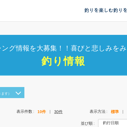
釣りを楽しむ
釣り
シング情報を大募集！！喜びと悲しみをみ
釣り情報
きます）
表示件数
表示方法
10件
30件
標準
並び順