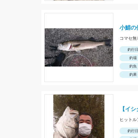
小鯖の
釣行
釣場
釣魚
釣果
【イシ
釣行