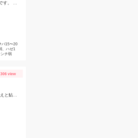
さびき釣りは、針がちいさいほうがいいかもしれません。ピンクスキンおすすめです。 根魚は、ゴールドイソメがおすすめです。
バ15〜20
弱、ハゼ1
センチ弱
306 view
芹川での釣果、ハリのサイズは2.0～2.5号、オモリは1.0号、エサは特選小鮎まきえと鮎乱舞を混ぜて使用。