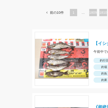
前の10件
1
…
ペ
1809
ペ
1810
ー
ー
ジ
ジ
【イシ
午前中で
釣行
釣場
釣魚
釣果
《超絶