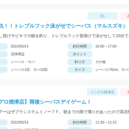
K1
2
仇！！トレブルフック泳がせでシーバス（マルスズキ）
日
2022/05/14
釣行時間
16:00～17:00
沼津周辺
ポイント
シーバス・サバ
釣り方
その他
シーバス1匹、サバ10匹
サイズ
シーバス76cm、サバ
イシグロ焼津店
1
グロ焼津店】雨後シーバスデイゲーム！
日
2022/05/14
釣行時間
11:30～12:15