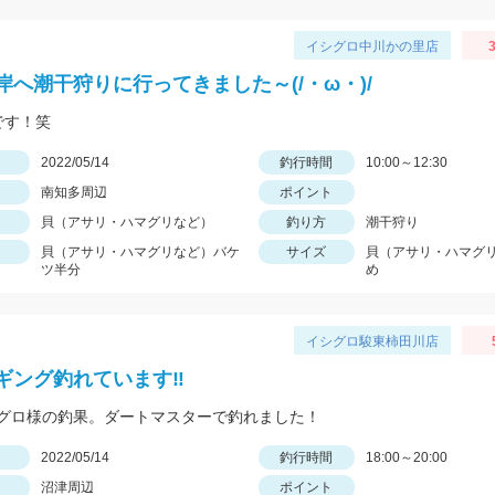
イシグロ中川かの里店
3
岸へ潮干狩りに行ってきました～(/・ω・)/
です！笑
日
2022/05/14
釣行時間
10:00～12:30
南知多周辺
ポイント
貝（アサリ・ハマグリなど）
釣り方
潮干狩り
貝（アサリ・ハマグリなど）バケ
サイズ
貝（アサリ・ハマグ
ツ半分
め
イシグロ駿東柿田川店
ギング釣れています‼
グロ様の釣果。ダートマスターで釣れました！
日
2022/05/14
釣行時間
18:00～20:00
沼津周辺
ポイント