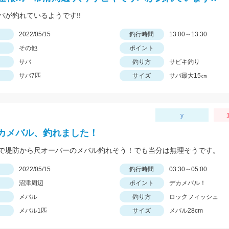
バが釣れているようです!!
日
2022/05/15
釣行時間
13:00～13:30
その他
ポイント
サバ
釣り方
サビキ釣り
サバ7匹
サイズ
サバ最大15㎝
y
カメバル、釣れました！
で堤防から尺オーバーのメバル釣れそう！でも当分は無理そうです。
日
2022/05/15
釣行時間
03:30～05:00
沼津周辺
ポイント
デカメバル！
メバル
釣り方
ロックフィッシュ
メバル1匹
サイズ
メバル28cm