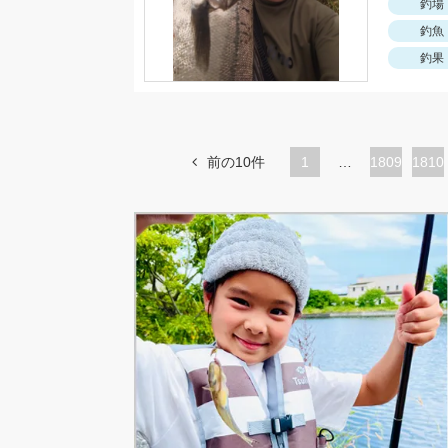
釣場
釣魚
釣果
前の10件
1
…
ペ
1809
ペ
1810
ー
ー
ジ
ジ