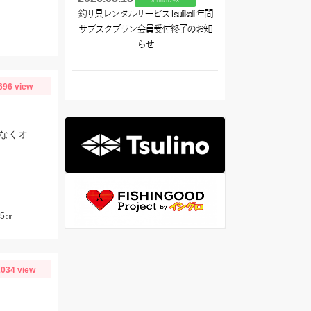
釣り具レンタルサービスTsulikali 年間
サブスクプラン会員受付終了のお知
らせ
696 view
仕掛けはTsulino 伊勢湾限定ショートタイプの吹き流し仕掛を使用。糸絡みも少なくオススメです！
5㎝
034 view