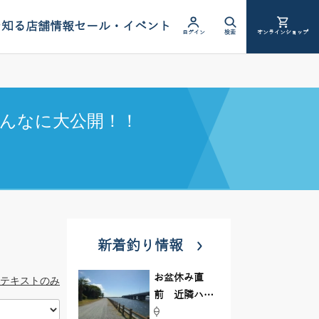
を知る
店舗情報
セール・イベント
ログイン
検索
オンラインショップ
んなに大公開！！
新着釣り情報
お盆休み直
テキストのみ
前 近隣ハゼ
釣り場調査し