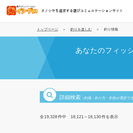
メ
イ
タノシサを追求する遊びコミュニケーションサイト
ン
コ
ン
トップページ
釣りを楽しむ
釣り情報
テ
ン
あなたのフィッ
ツ
に
移
動
詳細検索
（釣場・釣り方・釣魚が選択で
全
19,328
件中
18,121～18,130
件を表示