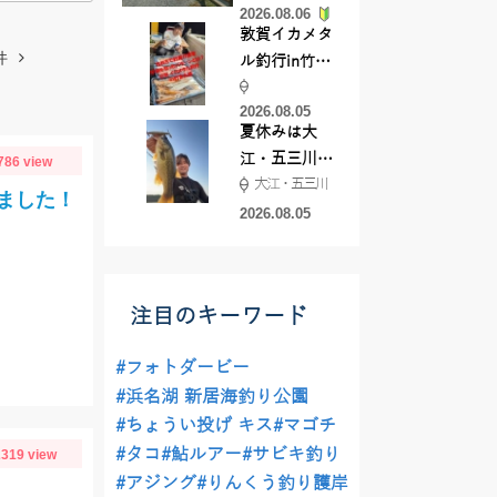
2026.08.06
てきました
敦賀イカメタ
件
ル釣行in竹宝
丸様 釣り方で
2026.08.05
釣果が激変！
夏休みは大
竿頭を取った
江・五三川で
786 view
パターンと
大江・五三川
バスフィッシ
は？
ました！
ング♪
2026.08.05
注目のキーワード
#フォトダービー
#浜名湖 新居海釣り公園
#ちょうい投げ キス
#マゴチ
#タコ
#鮎ルアー
#サビキ釣り
319 view
#アジング
#りんくう釣り護岸