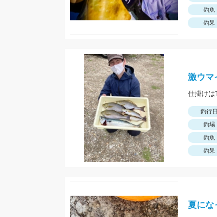
釣魚
釣果
激ウマ
釣行
釣場
釣魚
釣果
夏にな