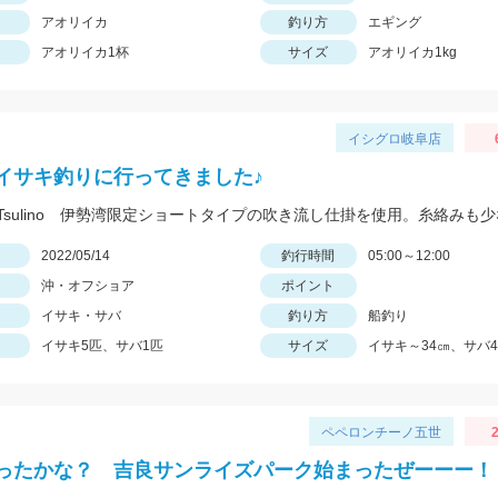
アオリイカ
釣り方
エギング
アオリイカ1杯
サイズ
アオリイカ1kg
イシグロ岐阜店
イサキ釣りに行ってきました♪
日
2022/05/14
釣行時間
05:00～12:00
沖・オフショア
ポイント
イサキ・サバ
釣り方
船釣り
イサキ5匹、サバ1匹
サイズ
イサキ～34㎝、サバ4
ペペロンチーノ五世
2
ったかな？ 吉良サンライズパーク始まったぜーーー！