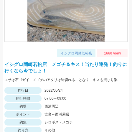
イシグロ岡崎若松店
1660 view
イシグロ岡崎若松店 メゴチ＆キス！当たり連発！釣りに
行くなら今でしょ！
エサは石ゴガイ、メゴチのアタリは途切れることなく！キスも混じり楽しめました♪
釣行日
2022/05/24
釣行時間
07:00～09:00
釣場
西浦周辺
ポイント
吉良～西浦周辺
釣魚
シロギス・メゴチ
釣り方
その他