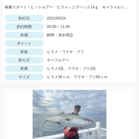
春爆スタート！ヒットルアー：ヒラメ→ジグヘッド14ｇ キャラメルシャッド3.5インチ。青物→Ｒサーディン40ｇ
釣行日
2022/05/24
釣行時間
05:00～11:00
釣場
静岡・清水周辺
ポイント
釣魚
ヒラメ・ワラサ・ブリ
釣り方
サーフルアー
釣果
ヒラメ1匹、ワラサ・ブリ1匹
サイズ
ヒラメ36ｃｍ、ワラサ・ブリ66ｃｍ