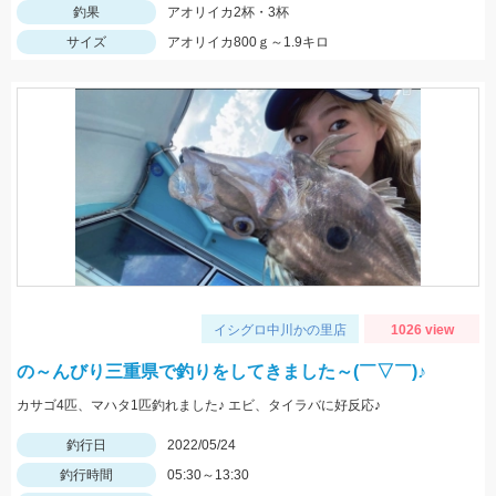
釣果
アオリイカ2杯・3杯
サイズ
アオリイカ800ｇ～1.9キロ
イシグロ中川かの里店
1026 view
の～んびり三重県で釣りをしてきました～(￣▽￣)♪
カサゴ4匹、マハタ1匹釣れました♪ エビ、タイラバに好反応♪
釣行日
2022/05/24
釣行時間
05:30～13:30