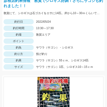
彦根店釣果情報 敦賀でシロギス好調！さらにサゴシも釣
れました！！
敦賀にて、シロギスは石ゴカイをエサに14匹。岸から10～30ｍくらいでもよく当たる。夕方にサゴシがヒット、ルアーはレンジバイブ55。
釣行日
2022/05/24
釣行時間
13:30～17:30
釣場
敦賀エリア
ポイント
釣魚
サワラ（サゴシ）・シロギス
釣り方
投げ釣り
釣果
サワラ（サゴシ）55ｃｍ、シロギス14匹
サイズ
サワラ（サゴシ）1匹、シロギス10～15ｃｍ