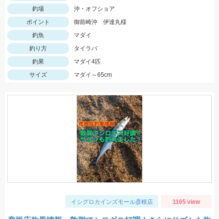
釣場
沖・オフショア
ポイント
御前崎沖 伊達丸様
釣魚
マダイ
釣り方
タイラバ
釣果
マダイ4匹
サイズ
マダイ～65cm
イシグロカインズモール彦根店
1105 view