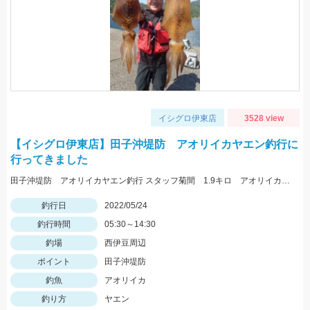
イシグロ伊東店
3528 view
【イシグロ伊東店】田子沖堤防 アオリイカヤエン釣行に
行ってきました
田子沖堤防 アオリイカヤエン釣行 スタッフ菊間 1.9キロ アオリイカ釣れました！ 渡船は万集丸さんにお願いしました。
釣行日
2022/05/24
釣行時間
05:30～14:30
釣場
西伊豆周辺
ポイント
田子沖堤防
釣魚
アオリイカ
釣り方
ヤエン