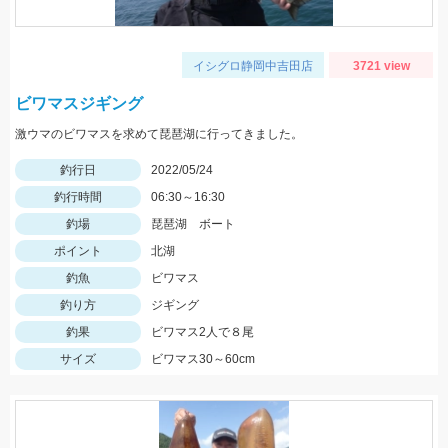
イシグロ静岡中吉田店
3721 view
ビワマスジギング
激ウマのビワマスを求めて琵琶湖に行ってきました。
釣行日
2022/05/24
釣行時間
06:30～16:30
釣場
琵琶湖 ボート
ポイント
北湖
釣魚
ビワマス
釣り方
ジギング
釣果
ビワマス2人で８尾
サイズ
ビワマス30～60cm