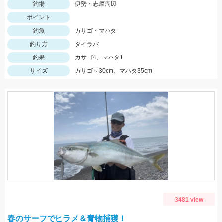
釣場
伊勢・志摩周辺
ポイント
釣魚
カサゴ・マハタ
釣り方
タイラバ
釣果
カサゴ4、マハタ1
サイズ
カサゴ～30cm、マハタ35cm
3481 view
春のサーフでヒラメ＆青物捕獲！