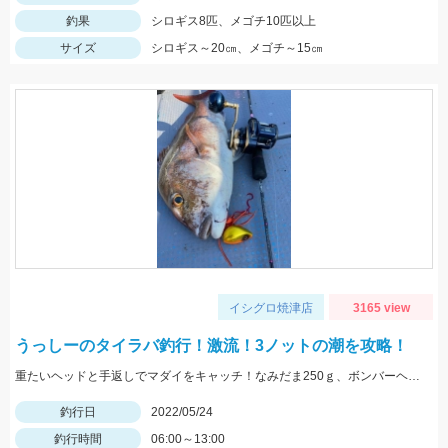
釣果
シロギス8匹、メゴチ10匹以上
サイズ
シロギス～20㎝、メゴチ～15㎝
イシグロ焼津店
3165 view
うっしーのタイラバ釣行！激流！3ノットの潮を攻略！
重たいヘッドと手返しでマダイをキャッチ！なみだま250ｇ、ボンバーヘッドＴＧ250ｇ使用。
釣行日
2022/05/24
釣行時間
06:00～13:00