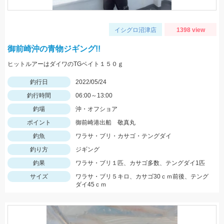
イシグロ沼津店
1398 view
御前崎沖の青物ジギング!!
ヒットルアーはダイワのTGベイト１５０ｇ
釣行日
2022/05/24
釣行時間
06:00～13:00
釣場
沖・オフショア
ポイント
御前崎港出船 敬真丸
釣魚
ワラサ・ブリ・カサゴ・テングダイ
釣り方
ジギング
釣果
ワラサ・ブリ１匹、カサゴ多数、テングダイ1匹
サイズ
ワラサ・ブリ５キロ、カサゴ30ｃｍ前後、テング
ダイ45ｃｍ