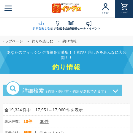
メ
イ
ショップ
ログイン
ン
コ
ン
釣りを楽しむ
釣りを知る
店舗情報
セール・イベント
テ
トップページ
釣りを楽しむ
釣り情報
ン
ツ
あなたのフィッシング情報を大募集！！喜びと悲しみをみんなに大公
に
開！！
移
釣り情報
動
詳細検索
（釣場・釣り方・釣魚が選択できます）
全
19,324
件中
17,951～17,960
件を表示
10件
30件
表示件数