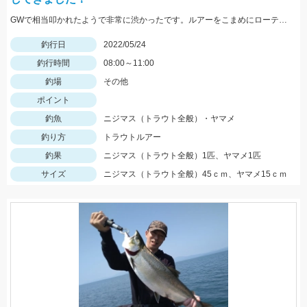
GWで相当叩かれたようで非常に渋かったです。ルアーをこまめにローテーションして何とかニジマスに出会えました。
釣行日
2022/05/24
釣行時間
08:00～11:00
釣場
その他
ポイント
釣魚
ニジマス（トラウト全般）・ヤマメ
釣り方
トラウトルアー
釣果
ニジマス（トラウト全般）1匹、ヤマメ1匹
サイズ
ニジマス（トラウト全般）45ｃｍ、ヤマメ15ｃｍ