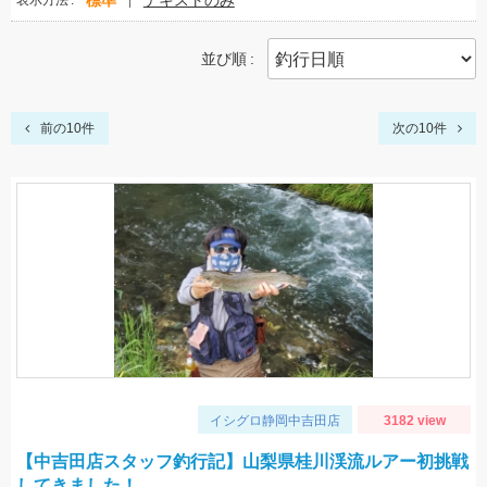
標準
テキストのみ
表示方法
並び順
前の10件
次の10件
イシグロ静岡中吉田店
3182 view
【中吉田店スタッフ釣行記】山梨県桂川渓流ルアー初挑戦
してきました！