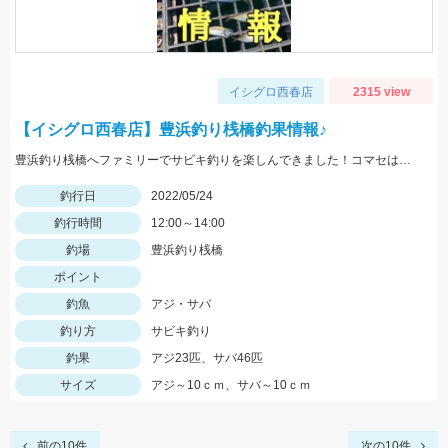
イシグロ西春店
2315 view
【イシグロ西春店】豊浜釣り桟橋釣果情報♪
豊浜釣り桟橋へファミリーでサビキ釣りを楽しんできました！コマセはサビキ三昧、イワシ三昧がオススメです！
釣行日
2022/05/24
釣行時間
12:00～14:00
釣場
豊浜釣り桟橋
ポイント
釣魚
アジ・サバ
釣り方
サビキ釣り
釣果
アジ23匹、サバ46匹
サイズ
アジ～10ｃｍ、サバ～10ｃｍ
前の10件
次の10件