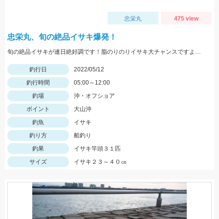
忠栄丸
475 view
忠栄丸、旬の絶品イサキ爆発！
旬の絶品イサキが連日絶好調です！脂のりのりイサキ大チャンスですよ！是非どうぞ！
釣行日
2022/05/12
釣行時間
05:00～12:00
釣場
沖・オフショア
ポイント
大山沖
釣魚
イサキ
釣り方
船釣り
釣果
イサキ竿頭３１匹
サイズ
イサキ２３～４０㎝