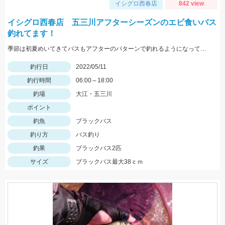
イシグロ西春店
842 view
イシグロ西春店 五三川アフターシーズンのエビ食いバス
釣れてます！
季節は初夏めいてきてバスもアフターのパターンで釣れるようになってきました！この時期の鉄板はエビパターン！ヤマセンコ―や沈み蟲、MPSのノーシンカーが効果バツグンですよ！
釣行日
2022/05/11
釣行時間
06:00～18:00
釣場
大江・五三川
ポイント
釣魚
ブラックバス
釣り方
バス釣り
釣果
ブラックバス2匹
サイズ
ブラックバス最大38ｃｍ