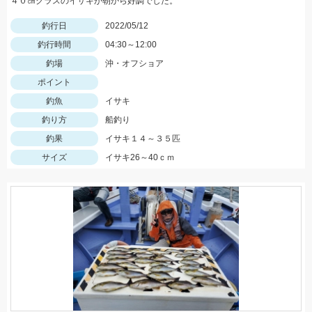
４０㎝クラスのイサキが朝から好調でした。
釣行日
2022/05/12
釣行時間
04:30～12:00
釣場
沖・オフショア
ポイント
釣魚
イサキ
釣り方
船釣り
釣果
イサキ１４～３５匹
サイズ
イサキ26～40ｃｍ