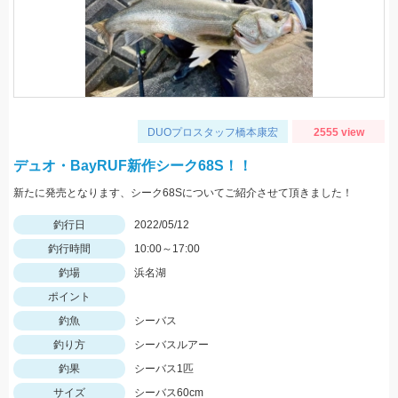
DUOプロスタッフ橋本康宏
2555 view
デュオ・BayRUF新作シーク68S！！
新たに発売となります、シーク68Sについてご紹介させて頂きました！
釣行日
2022/05/12
釣行時間
10:00～17:00
釣場
浜名湖
ポイント
釣魚
シーバス
釣り方
シーバスルアー
釣果
シーバス1匹
サイズ
シーバス60cm