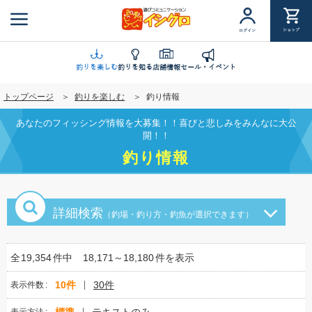
メ
イ
ショップ
ログイン
ン
コ
ン
釣りを楽しむ
釣りを知る
店舗情報
セール・イベント
テ
トップページ
釣りを楽しむ
釣り情報
ン
ツ
あなたのフィッシング情報を大募集！！喜びと悲しみをみんなに大公
に
開！！
移
釣り情報
動
詳細検索
（釣場・釣り方・釣魚が選択できます）
全
19,354
件中
18,171～18,180
件を表示
10件
30件
表示件数