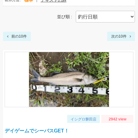
標準
テキストのみ
表示方法
並び順
前の10件
次の10件
イシグロ磐田店
2942 view
デイゲームでシーバスGET！