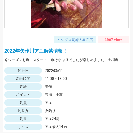
イシグロ岡崎大樹寺店
1967 view
2022年矢作川アユ解禁情報！
今シーズンも遂にスタート！魚は小ぶりでしたが楽しめました！大樹寺店岩崎釣行
釣行日
2022/05/11
釣行時間
11:00～18:00
釣場
矢作川
ポイント
高瀬、小渡
釣魚
アユ
釣り方
友釣り
釣果
アユ24尾
サイズ
アユ最大14㎝