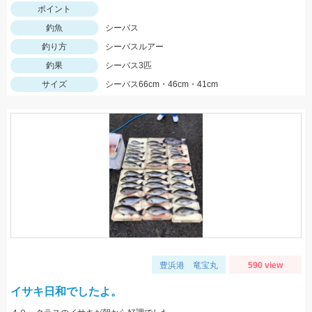
ポイント
釣魚
シーバス
釣り方
シーバスルアー
釣果
シーバス3匹
サイズ
シーバス66cm・46cm・41cm
豊浜港 竜宝丸
590 view
イサキ日和でしたよ。