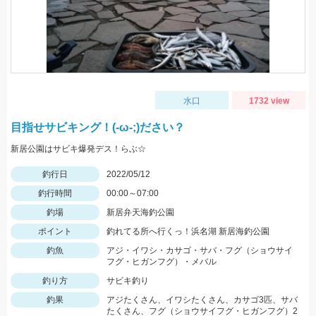
水口
1732 view
目指せサビキング！(-ω-;)ださい？
新居公園はサビキ爆発デス！らぶ☆
釣行日
2022/05/12
釣行時間
00:00～07:00
釣場
新居弁天海釣公園
ポイント
釣れてる所へ行くっ！浜名湖 新居海釣公園
釣魚
アジ・イワシ・カサゴ・サバ・フグ（ショウサイ
フグ・ヒガンフグ）・メバル
釣り方
サビキ釣り
釣果
アジたくさん、イワシたくさん、カサゴ3匹、サバ
たくさん、フグ（ショウサイフグ・ヒガンフグ）2