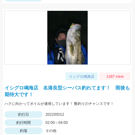
イシグロ鳴海店
1287 view
イシグロ鳴海店 名港良型シーバス釣れてます！ 雨後も
期待大です！
ハクに向かってボイルが連発しています！ 数釣りのチャンスです！
釣行日
2022/05/12
釣行時間
02:00～04:00
釣場
その他