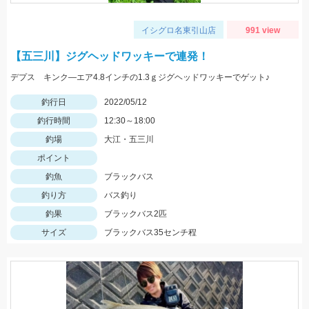
イシグロ名東引山店
991 view
【五三川】ジグヘッドワッキーで連発！
デプス キンク―エア4.8インチの1.3ｇジグヘッドワッキーでゲット♪
釣行日
2022/05/12
釣行時間
12:30～18:00
釣場
大江・五三川
ポイント
釣魚
ブラックバス
釣り方
バス釣り
釣果
ブラックバス2匹
サイズ
ブラックバス35センチ程