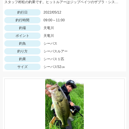
スタッフ村松の釣果です。ヒットルアーはジップベイツのザブラ・システムミノー9Fタイダルにて！
釣行日
2022/05/12
釣行時間
09:00～11:00
釣場
天竜川
ポイント
天竜川
釣魚
シーバス
釣り方
シーバスルアー
釣果
シーバス１匹
サイズ
シーバス52㎝