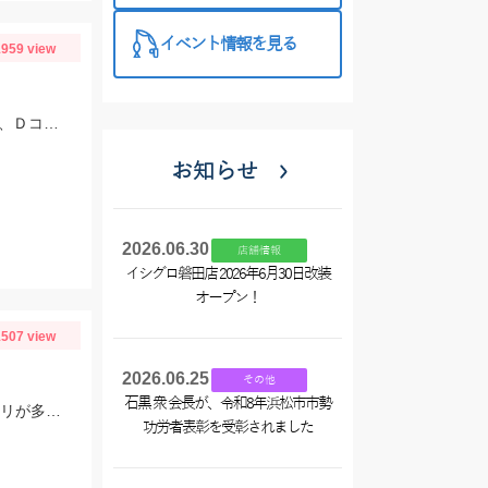
イベント情報を見る
959 view
水温が低く魚の動きはゆっくりでしたが、反応はぼちぼちアリ！Ｄコンタクト50、Ｄコンセプト48ＭＤにネイティブイワナが好反応♪
お知らせ
2026.06.30
店舗情報
イシグロ磐田店 2026年6月30日改装
オープン！
507 view
2026.06.25
その他
石黒 衆 会長が、令和8年浜松市市勢
ハリは7号、オモリは5～10号を使用しました！ゆっくり底をズルズル引くとアタリが多かったですよ！
功労者表彰を受彰されました