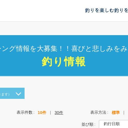
釣りを楽しむ
釣り
シング情報を大募集！！喜びと悲しみをみ
釣り情報
きます）
表示件数
表示方法
10件
30件
標準
並び順