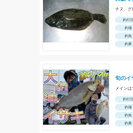
釣行
釣場
釣魚
釣果
旬のイ
釣行
釣場
釣魚
釣果