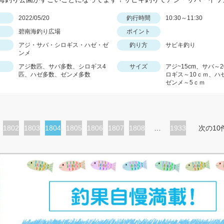
日
2022/05/20
釣行時間
10:30～11:30
碧南海釣り広場
ポイント
アジ・サバ・シロギス・ハゼ・ゼ
釣り方
サビキ釣り
ンメ
アジ数匹、サバ多数、シロギス4
サイズ
アジ~15cm、サバ～
匹、ハゼ多数、ゼンメ多数
ロギス～10ｃｍ、ハ
ゼンメ～5ｃｍ
ペ
1802
ペ
1803
カ
1804
ペ
1805
ペ
1806
ペ
1807
ペ
1808
…
1933
次の10
ー
ー
レ
ー
ー
ー
ー
ジ
ジ
ン
ジ
ジ
ジ
ジ
ト
ペ
ー
ジ