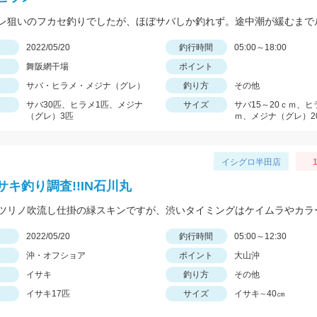
日
2022/05/20
釣行時間
05:00～18:00
舞阪網干場
ポイント
サバ・ヒラメ・メジナ（グレ）
釣り方
その他
サバ30匹、ヒラメ1匹、メジナ
サイズ
サバ15～20ｃｍ、ヒ
（グレ）3匹
ｍ、メジナ（グレ）2
イシグロ半田店
サキ釣り調査!!IN石川丸
日
2022/05/20
釣行時間
05:00～12:30
沖・オフショア
ポイント
大山沖
イサキ
釣り方
その他
イサキ17匹
サイズ
イサキ∼40㎝