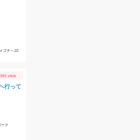
メゴチ～10
091 view
へ行って
パーク