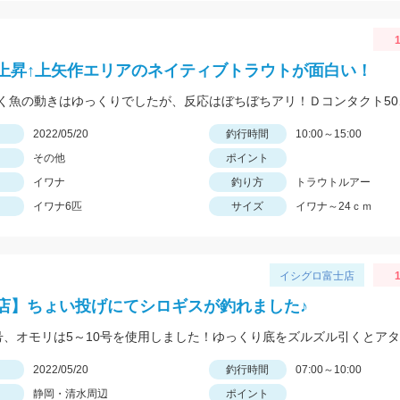
1
上昇↑上矢作エリアのネイティブトラウトが面白い！
日
2022/05/20
釣行時間
10:00～15:00
その他
ポイント
イワナ
釣り方
トラウトルアー
イワナ6匹
サイズ
イワナ～24ｃｍ
イシグロ富士店
1
店】ちょい投げにてシロギスが釣れました♪
日
2022/05/20
釣行時間
07:00～10:00
静岡・清水周辺
ポイント