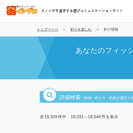
メ
イ
タノシサを追求する遊びコミュニケーションサイト
ン
コ
ン
トップページ
釣りを楽しむ
釣り情報
テ
ン
あなたのフィッ
ツ
に
移
動
詳細検索
（釣場・釣り方・釣魚が選択で
全
19,329
件中
18,031～18,040
件を表示