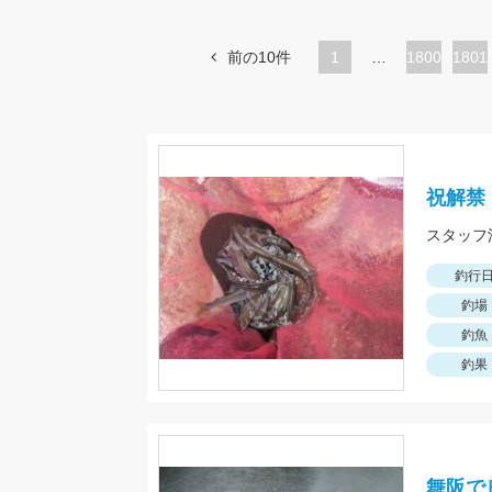
前の10件
1
…
ペ
1800
ペ
1801
ー
ー
ジ
ジ
祝解禁
釣行
釣場
釣魚
釣果
舞阪で