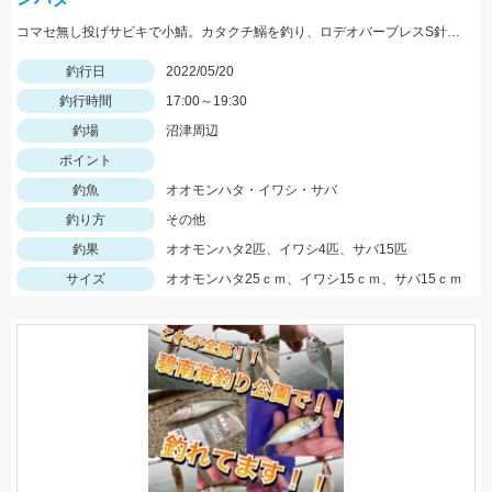
コマセ無し投げサビキで小鯖。カタクチ鰯を釣り、ロデオバーブレスS針で泳がせしてオオモンハタ２匹ゲット。
釣行日
2022/05/20
釣行時間
17:00～19:30
釣場
沼津周辺
ポイント
釣魚
オオモンハタ・イワシ・サバ
釣り方
その他
釣果
オオモンハタ2匹、イワシ4匹、サバ15匹
サイズ
オオモンハタ25ｃｍ、イワシ15ｃｍ、サバ15ｃｍ