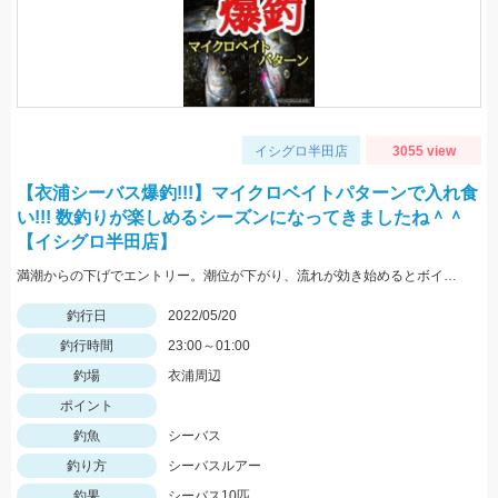
イシグロ半田店
3055 view
【衣浦シーバス爆釣!!!】マイクロベイトパターンで入れ食
い!!! 数釣りが楽しめるシーズンになってきましたね＾＾
【イシグロ半田店】
満潮からの下げでエントリー。潮位が下がり、流れが効き始めるとボイル多数。小型ルアーでスローで巻くと効果的でした。
釣行日
2022/05/20
釣行時間
23:00～01:00
釣場
衣浦周辺
ポイント
釣魚
シーバス
釣り方
シーバスルアー
釣果
シーバス10匹