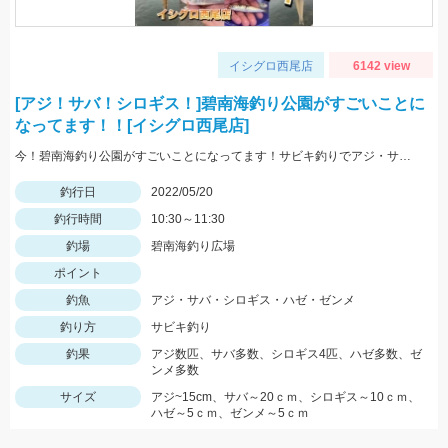
イシグロ西尾店
6142 view
[アジ！サバ！シロギス！]碧南海釣り公園がすごいことに
なってます！！[イシグロ西尾店]
今！碧南海釣り公園がすごいことになってます！サビキ釣りでアジ・サバ・イワシ！ちょい投げでは20ｃｍ越えのシロギス・ハゼ・ゼンメが爆釣中！！
釣行日
2022/05/20
釣行時間
10:30～11:30
釣場
碧南海釣り広場
ポイント
釣魚
アジ・サバ・シロギス・ハゼ・ゼンメ
釣り方
サビキ釣り
釣果
アジ数匹、サバ多数、シロギス4匹、ハゼ多数、ゼ
ンメ多数
サイズ
アジ~15cm、サバ～20ｃｍ、シロギス～10ｃｍ、
ハゼ～5ｃｍ、ゼンメ～5ｃｍ