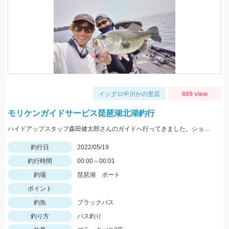
イシグロ中川かの里店
889 view
モリケンガイドサービス琵琶湖北湖釣行
ハイドアップスタッフ森田健太郎さんのガイドへ行ってきました。ショットワッキーを使用して釣りました。
釣行日
2022/05/19
釣行時間
00:00～00:01
釣場
琵琶湖 ボート
ポイント
釣魚
ブラックバス
釣り方
バス釣り