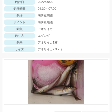
釣行日
2022/05/20
釣行時間
04:30～07:00
釣場
南伊豆周辺
ポイント
南伊豆地磯
釣魚
アオリイカ
釣り方
エギング
釣果
アオリイカ1杯
サイズ
アオリイカ2.3ｋｇ