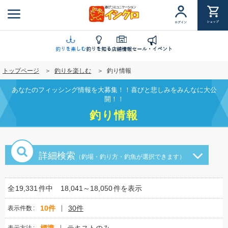
メ
イ
ショップ
ログイン
ン
コ
ン
釣りを楽しむ
釣りを知る
店舗情報
セール・イベント
テ
トップページ
釣りを楽しむ
釣り情報
ン
ツ
あなたのフィッシング情報を大募集！！喜びと悲しみをみんなに大公
に
開！！
移
釣り情報
動
詳細検索
（釣場・釣り方・釣魚が選択できます）
全
19,331
件中
18,041～18,050
件を表示
10件
30件
表示件数