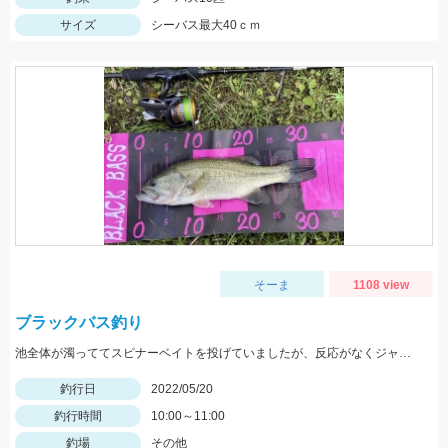
サイズ
シーバス最大40ｃｍ
そーま
1108 view
ブラックバス釣り
池全体が濁っててスピナーベイトを投げていましたが、反応がなくジャッカルRVバグ1.5を投げると一投目でヒット！
釣行日
2022/05/20
釣行時間
10:00～11:00
釣場
その他