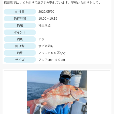
福田港ではサビキ釣りで豆アジが釣れています。早朝から釣りをしている方で２００匹以上釣っている方もいらっしゃいました。
釣行日
2022/05/20
釣行時間
10:00～10:15
釣場
福田周辺
ポイント
釣魚
アジ
釣り方
サビキ釣り
釣果
アジ～２００匹など
サイズ
アジ７cm～１０cm