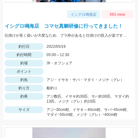
イシグロ鳴海店
593 view
イシグロ鳴海店 コマセ真鯛研修に行ってきました！
仕掛けが長く扱いが大変なため、プラ枠があると仕掛けの投入が楽ですよ！
釣行日
2022/05/19
釣行時間
05:00～12:30
釣場
沖・オフショア
ポイント
釣魚
アジ・イサキ・サバ・マダイ・メジナ（グレ）
釣り方
船釣り
釣果
アジ数匹、イサキ約30匹、サバ約30匹、マダイ約
13匹、メジナ（グレ）約10匹
サイズ
アジ~30cm程、イサキ～40cm程、サバ~45cm程、
マダイ~50cm程、メジナ（グレ）~40cm程