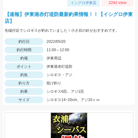
イシグロ伊東店
2292 view
【速報】伊東港赤灯堤防最新釣果情報！！【イシグロ伊東
店】
先端付近でシロギスが釣れていました！小さ目の針がおすすめです。
釣行日
2022/05/20
釣行時間
11:00～12:00
釣場
伊東周辺
ポイント
伊東港赤灯堤防
釣魚
シロギス・アジ
釣り方
投げ釣り
釣果
シロギス6匹、アジ1匹
サイズ
シロギス14~20cm、アジ10ｃｍ