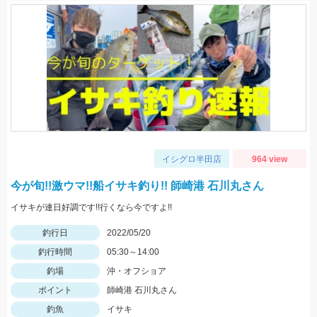
イシグロ半田店
964 view
今が旬!!激ウマ!!船イサキ釣り!! 師崎港 石川丸さん
イサキが連日好調です!!行くなら今ですよ!!
釣行日
2022/05/20
釣行時間
05:30～14:00
釣場
沖・オフショア
ポイント
師崎港 石川丸さん
釣魚
イサキ