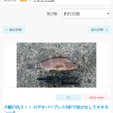
標準
テキストのみ
表示方法
並び順
前の10件
次の10件
K1
1001 view
小鯖の仇３！！ ロデオバーブレスS針で泳がせしてオオモ
ンハタ