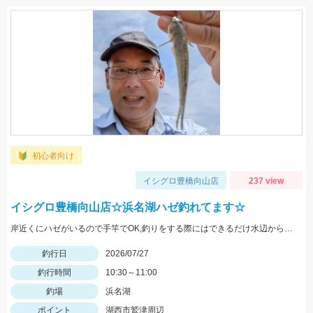
初心者向け
イシグロ豊橋向山店
237 view
イシグロ豊橋向山店☆浜名湖ハゼ釣れてます☆
岸近くにハゼがいるので手竿でOK,釣りをする際にはできるだけ水辺から離れて釣るとハゼの警戒が薄れ釣りやすくなりますよ。また暑いので暑さ対策や水分補給を忘れずに。
釣行日
2026/07/27
釣行時間
10:30～11:00
釣場
浜名湖
ポイント
湖西市鷲津周辺