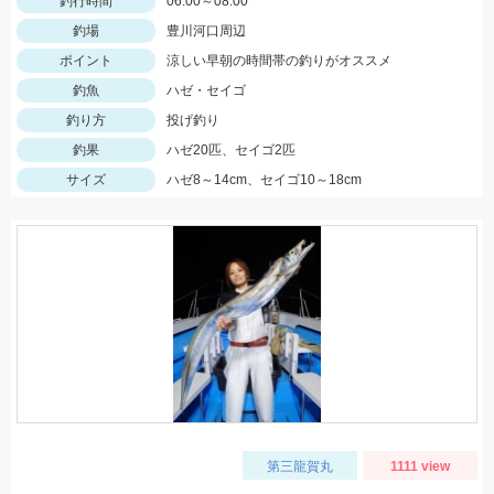
釣行時間
06:00～08:00
釣場
豊川河口周辺
ポイント
涼しい早朝の時間帯の釣りがオススメ
釣魚
ハゼ・セイゴ
釣り方
投げ釣り
釣果
ハゼ20匹、セイゴ2匹
サイズ
ハゼ8～14cm、セイゴ10～18cm
第三龍賀丸
1111 view