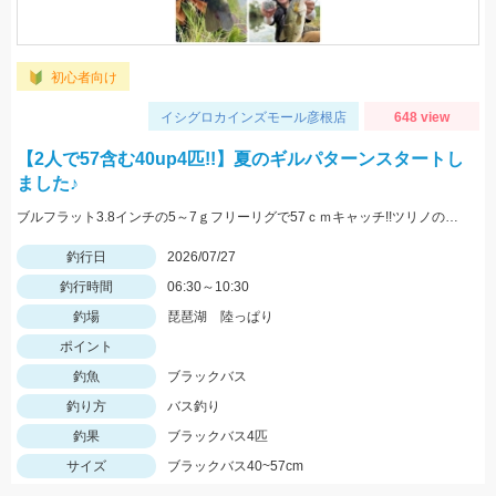
初心者向け
イシグロカインズモール彦根店
648 view
【2人で57含む40up4匹!!】夏のギルパターンスタートし
ました♪
ブルフラット3.8インチの5～7ｇフリーリグで57ｃｍキャッチ!!ツリノのフロロカーボンラインは高強度、低伸度でカバー撃ちにはもってこいですよ♪
釣行日
2026/07/27
釣行時間
06:30～10:30
釣場
琵琶湖 陸っぱり
ポイント
釣魚
ブラックバス
釣り方
バス釣り
釣果
ブラックバス4匹
サイズ
ブラックバス40~57cm