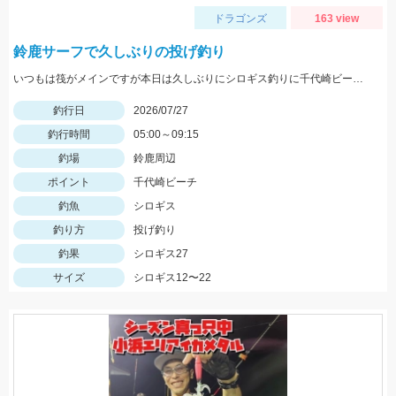
ドラゴンズ
163 view
鈴鹿サーフで久しぶりの投げ釣り
いつもは筏がメインですが本日は久しぶりにシロギス釣りに千代崎ビーチへ 早朝にイシグロの自販機でゴールドイソメを購入しいざ千代崎ビーチへ、先客がたくさんいました。最初はセイゴの赤ちゃんが餌取りで苦労しましたが徐々にシロギスがヒットし帰る頃には他の魚の食い残しのエサでも食いついてきました。
釣行日
2026/07/27
釣行時間
05:00～09:15
釣場
鈴鹿周辺
ポイント
千代崎ビーチ
釣魚
シロギス
釣り方
投げ釣り
釣果
シロギス27
サイズ
シロギス12〜22