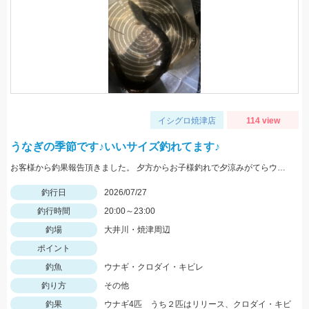
イシグロ焼津店
114 view
うなぎの季節です♪いいサイズ釣れてます♪
お客様から釣果報告頂きました。 夕方からお子様釣れで夕涼みがてらウナギ釣り 本命４本（うち２本は小型のためリリーズ）その他クロダイ・キビレが２枚釣れました。 エサはドバミミズとのことです。
釣行日
2026/07/27
釣行時間
20:00～23:00
釣場
大井川・焼津周辺
ポイント
釣魚
ウナギ・クロダイ・キビレ
釣り方
その他
釣果
ウナギ4匹 うち２匹はリリース、クロダイ・キビ