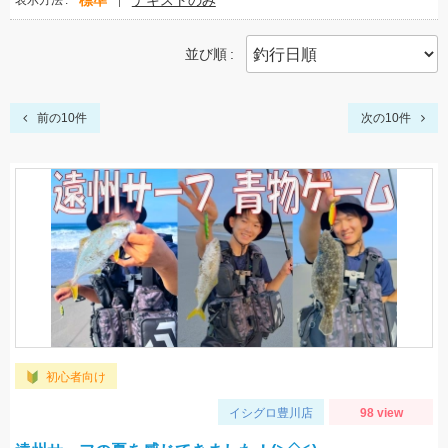
標準
テキストのみ
表示方法
並び順
前の10件
次の10件
初心者向け
イシグロ豊川店
98 view