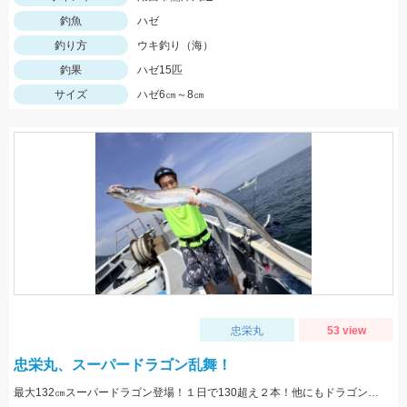
釣魚
ハゼ
釣り方
ウキ釣り（海）
釣果
ハゼ15匹
サイズ
ハゼ6㎝～8㎝
忠栄丸
53 view
忠栄丸、スーパードラゴン乱舞！
最大132㎝スーパードラゴン登場！１日で130超え２本！他にもドラゴン級爆発の凄い１日でした！