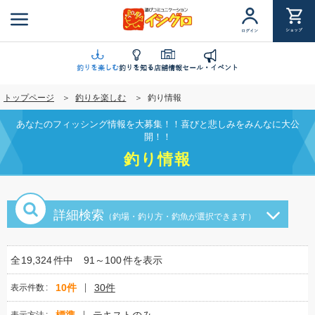
メ
イ
ショップ
ログイン
ン
コ
ン
釣りを楽しむ
釣りを知る
店舗情報
セール・イベント
テ
トップページ
釣りを楽しむ
釣り情報
ン
ツ
あなたのフィッシング情報を大募集！！喜びと悲しみをみんなに大公
に
開！！
移
釣り情報
動
詳細検索
（釣場・釣り方・釣魚が選択できます）
全
19,324
件中
91～100
件を表示
10件
30件
表示件数