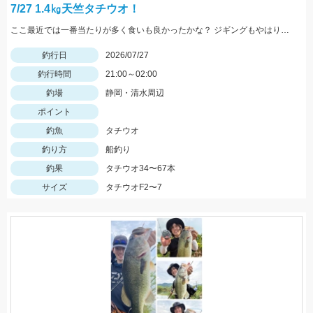
7/27 1.4㎏天竺タチウオ！
ここ最近では一番当たりが多く食いも良かったかな？ ジギングもやはり魚は細いもの多かったですが当たりの数は沢山あり数釣りは楽しめたようです。最大4本指サイズでいいサイズも多少混じりました。 エサ釣りは少し魚にクセがありテクニックが必要ですが、攻略できれば高釣果狙えます。 昨晩は天秤エサ釣りで天竺タチウオ1.4kg,あがりました。 まだまだ大物の気配もムンムンです！ エサ釣り38.55.67匹 サイズ2～7本指(最大1.4kg ) ジギング34.40匹 サイズ2～4本指
釣行日
2026/07/27
釣行時間
21:00～02:00
釣場
静岡・清水周辺
ポイント
釣魚
タチウオ
釣り方
船釣り
釣果
タチウオ34〜67本
サイズ
タチウオF2〜7