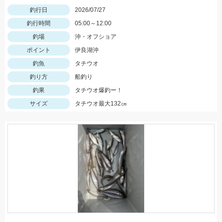
釣行日
2026/07/27
釣行時間
05:00～12:00
釣場
沖・オフショア
ポイント
伊良湖沖
釣魚
タチウオ
釣り方
船釣り
釣果
タチウオ爆釣ー！
サイズ
タチウオ最大132㎝