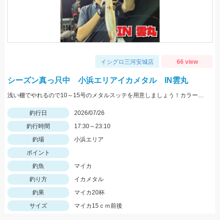
イシグロ三河安城店
66 view
シーズン真っ只中 小浜エリアイカメタル IN雲丸
浅い棚でやれるので10～15号のメタルスッテを用意しましょう！カラーはピンクが良く当たりました！
釣行日
2026/07/26
釣行時間
17:30～23:10
釣場
小浜エリア
ポイント
釣魚
マイカ
釣り方
イカメタル
釣果
マイカ20杯
サイズ
マイカ15ｃｍ前後