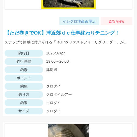
イシグロ津高茶屋店
275 view
【ただ巻きでOK】津近郊ｄｅ仕事終わりチニング！
スナップで簡単に付けられる「Tsulino ファストフリーリグリーダー」が活躍！フックを「ダイワ シルバーウルフ フックSSストレート」に変えてフッキング率アップ！
釣行日
2026/07/27
釣行時間
19:00～20:00
釣場
津周辺
ポイント
釣魚
クロダイ
釣り方
クロダイルアー
釣果
クロダイ
サイズ
クロダイ