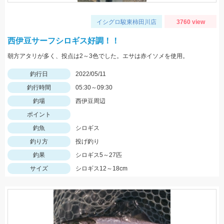
イシグロ駿東柿田川店
3760 view
西伊豆サーフシロギス好調！！
朝方アタリが多く、投点は2～3色でした。エサは赤イソメを使用。
釣行日
2022/05/11
釣行時間
05:30～09:30
釣場
西伊豆周辺
ポイント
釣魚
シロギス
釣り方
投げ釣り
釣果
シロギス5～27匹
サイズ
シロギス12～18cm