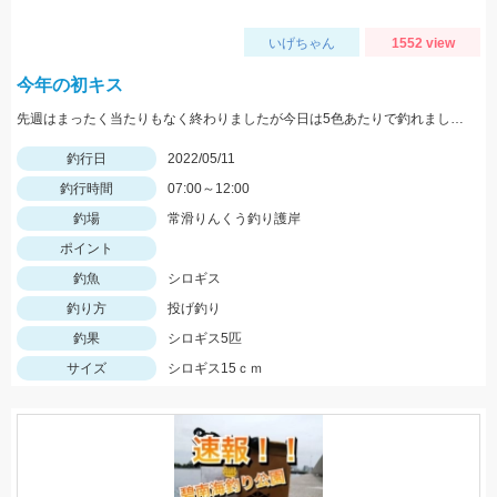
いげちゃん
1552 view
今年の初キス
先週はまったく当たりもなく終わりましたが今日は5色あたりで釣れました。ちょい投げではまだ難しいですがそろそろきてます！
釣行日
2022/05/11
釣行時間
07:00～12:00
釣場
常滑りんくう釣り護岸
ポイント
釣魚
シロギス
釣り方
投げ釣り
釣果
シロギス5匹
サイズ
シロギス15ｃｍ