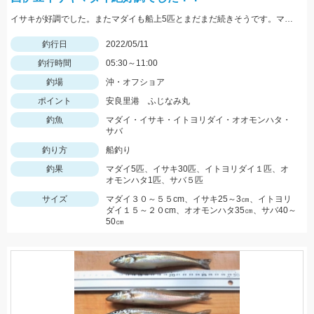
イサキが好調でした。またマダイも船上5匹とまだまだ続きそうです。マダイなら12ｍのハリス、イサキなら5ｍハリスに2本針が効果絶大でした。
釣行日
2022/05/11
釣行時間
05:30～11:00
釣場
沖・オフショア
ポイント
安良里港 ふじなみ丸
釣魚
マダイ・イサキ・イトヨリダイ・オオモンハタ・
サバ
釣り方
船釣り
釣果
マダイ5匹、イサキ30匹、イトヨリダイ１匹、オ
オモンハタ1匹、サバ５匹
サイズ
マダイ３０～５５cm、イサキ25～3㎝、イトヨリ
ダイ１５～２０cm、オオモンハタ35㎝、サバ40～
50㎝