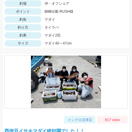
釣場
沖・オフショア
ポイント
師崎出船 RUSH様
釣魚
マダイ
釣り方
タイラバ
釣果
マダイ2匹
サイズ
マダイ40～47cm
イシグロ沼津店
917 view
西伊豆イサキマダイ絶好調でした！！