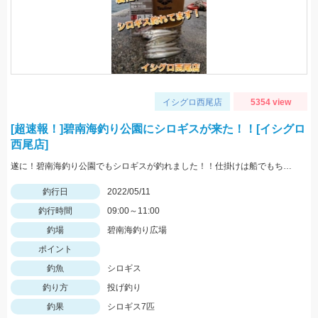
イシグロ西尾店
5354 view
[超速報！]碧南海釣り公園にシロギスが来た！！[イシグロ
西尾店]
遂に！碧南海釣り公園でもシロギスが釣れました！！仕掛けは船でもちょい投げでも使いやすい「師崎沖船キス仕掛け」！えさは石ゴカイがオススメ♪
釣行日
2022/05/11
釣行時間
09:00～11:00
釣場
碧南海釣り広場
ポイント
釣魚
シロギス
釣り方
投げ釣り
釣果
シロギス7匹