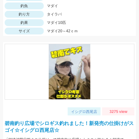
釣魚
マダイ
釣り方
タイラバ
釣果
マダイ10匹
サイズ
マダイ20～42ｃｍ
イシグロ西尾店
3275 view
碧南釣り広場でシロギス釣れました！新発売の仕掛けがス
ゴイ☆イシグロ西尾店☆