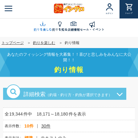
メ
イ
ショップ
ログイン
ン
コ
ン
釣りを楽しむ
釣りを知る
店舗情報
セール・イベント
テ
トップページ
釣りを楽しむ
釣り情報
ン
ツ
あなたのフィッシング情報を大募集！！喜びと悲しみをみんなに大公
に
開！！
移
釣り情報
動
詳細検索
（釣場・釣り方・釣魚が選択できます）
全
19,344
件中
18,171～18,180
件を表示
10件
30件
表示件数