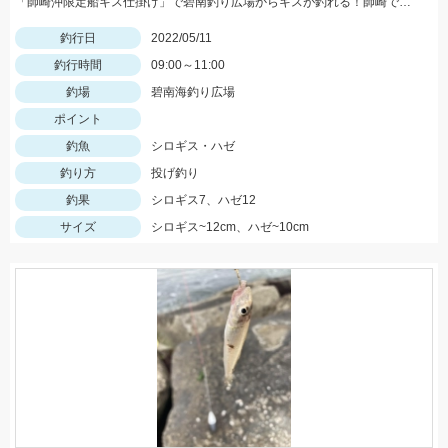
「師崎沖限定船キス仕掛け」で碧南釣り広場からキスが釣れる！師崎でも船でもないけどとっても使いやすい！
釣行日
2022/05/11
釣行時間
09:00～11:00
釣場
碧南海釣り広場
ポイント
釣魚
シロギス・ハゼ
釣り方
投げ釣り
釣果
シロギス7、ハゼ12
サイズ
シロギス~12cm、ハゼ~10cm