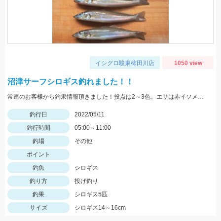
イシグロ駿東柿田川店
1050 view
沼津サーフシロギス釣れました！！
常連のお客様から釣果情報頂きました！投点は2～3色。エサは赤イソメを使用。
釣行日
2022/05/11
釣行時間
05:00～11:00
釣場
その他
ポイント
釣魚
シロギス
釣り方
投げ釣り
釣果
シロギス5匹
サイズ
シロギス14～16cm