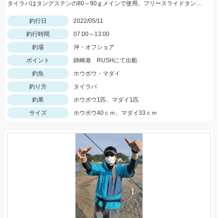
タイラバはタングステンの80～90ｇメインで使用。フリースライドタングステンの反応◎ボトムを丁寧に探ることがキモでした。
釣行日
2022/05/11
釣行時間
07:00～13:00
釣場
沖・オフショア
ポイント
師崎港 RUSHにて出船
釣魚
ホウボウ・マダイ
釣り方
タイラバ
釣果
ホウボウ1匹、マダイ1匹
サイズ
ホウボウ40ｃｍ、マダイ33ｃｍ