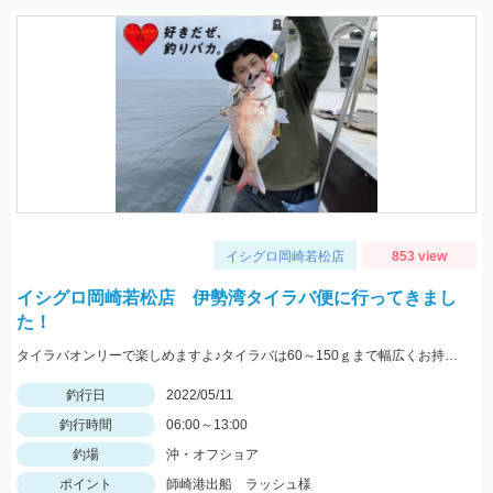
イシグロ岡崎若松店
853 view
イシグロ岡崎若松店 伊勢湾タイラバ便に行ってきまし
た！
タイラバオンリーで楽しめますよ♪タイラバは60～150ｇまで幅広くお持ちください！ タイラバはタングステン製のものが船長もおすすめしていました♪
釣行日
2022/05/11
釣行時間
06:00～13:00
釣場
沖・オフショア
ポイント
師崎港出船 ラッシュ様