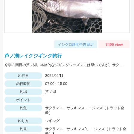
イシグロ静岡中吉田店
3406 view
芦ノ湖レイクジギング釣行
今季３回目の芦ノ湖。本格的なジギングシーズンには早いですが、サクラマス狙いで１人釣行。
釣行日
2022/05/11
釣行時間
07:00～15:00
釣場
芦ノ湖
ポイント
釣魚
サクラマス・サツキマス・ニジマス（トラウト全
般）
釣り方
ジギング
釣果
サクラマス・サツキマス9、ニジマス（トラウト全
般）3