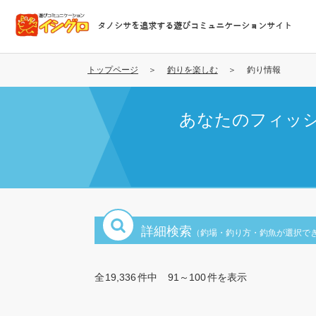
メ
イ
タノシサを追求する遊びコミュニケーションサイト
ン
コ
ン
トップページ
釣りを楽しむ
釣り情報
テ
ン
あなたのフィッ
ツ
に
移
動
詳細検索
（釣場・釣り方・釣魚が選択で
全
19,336
件中
91～100
件を表示