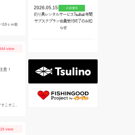
2026.05.15
店舗情報
釣り具レンタルサービスTsulikali 年間
サブスクプラン会員受付終了のお知
パ10ｃｍ前
らせ
344 view
注意！
マそこそこ、
25 view