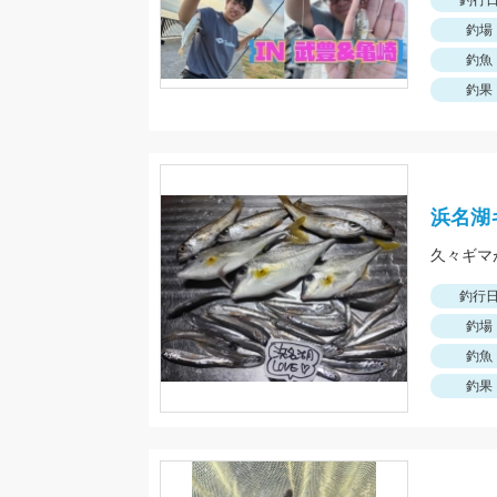
釣行
釣場
釣魚
釣果
浜名湖
久々ギマ
釣行
釣場
釣魚
釣果