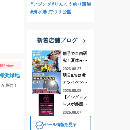
#アジング
#りんくう釣り護岸
#清水港 海づり公園
新着店舗ブログ
親子で自由研
究！夏休みに
467 view
釣りデビュー
2026.08.23
海浜緑地
明日8/9は激
アツイベント
メが最強！
日！！！～オ
2026.08.08
ーダー偏光グ
【イシグロフ
ラス受注会～
レスポ鈴鹿
店】2026年夏
2026.08.07
YGラボ POP-
セール情報を見る
UP STORE開