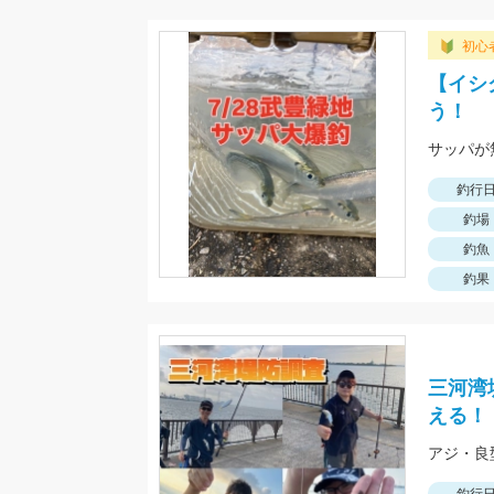
初心
【イシ
う！
サッパが
釣行
釣場
釣魚
釣果
三河湾
える！