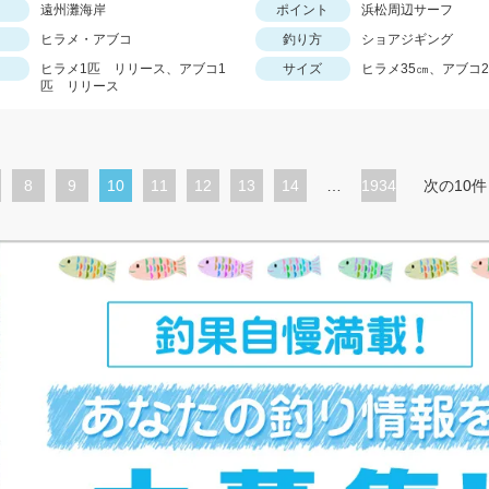
遠州灘海岸
ポイント
浜松周辺サーフ
ヒラメ・アブコ
釣り方
ショアジギング
ヒラメ1匹 リリース、アブコ1
サイズ
ヒラメ35㎝、アブコ2
匹 リリース
ペ
8
ペ
9
カ
10
ペ
11
ペ
12
ペ
13
ペ
14
…
1934
次の10件
ー
ー
レ
ー
ー
ー
ー
ジ
ジ
ン
ジ
ジ
ジ
ジ
ト
ペ
ー
ジ