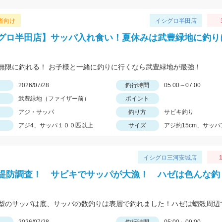
者向け
イシグロ半田店
グロ半田店】サッパ入れ食い！夏休みは武豊緑地に釣り
無限に釣れる！ お子様と一緒に釣りに行くなら武豊緑地が最強！
日
2026/07/28
釣行時間
05:00～07:00
武豊緑地（ファイザー前）
ポイント
アジ・サッパ
釣り方
サビキ釣り
アジ4、サッパ１００匹以上
サイズ
アジ約15cm、サッパ1
イシグロ三河安城店
1
堤防調査！ サビキでサッパが大漁！ ハゼは色んな釣