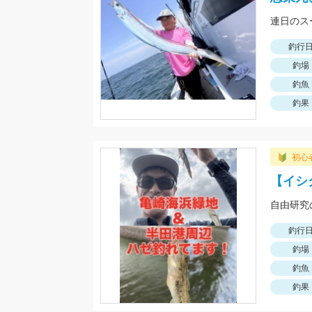
連日のス
釣行
釣場
釣魚
釣果
初心
【イシ
自由研究
釣行
釣場
釣魚
釣果