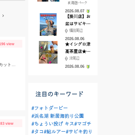
ま海遊パーク
根店
2026.08.07
【掛川店】お
盆はサビキ釣
福田周辺
りいきません
か?
2026.08.06
196 view
★イシグロ津
高茶屋店★津
津周辺
近郊ハゼ釣れ
当日は餌は大きめに付けた方が反応が良かったです！ゴールドイソメなら半分にカットした物、石ゴカイなら２～３匹房掛けが好反応！
てます！
2026.08.06
注目のキーワード
#フォトダービー
#浜名湖 新居海釣り公園
83 view
#ちょうい投げ キス
#マゴチ
#タコ
#鮎ルアー
#サビキ釣り