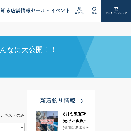
を知る
店舗情報
セール・イベント
ログイン
検索
オンラインショップ
んなに大公開！！
新着釣り情報
8月も敦賀新
テキストのみ
港でお魚沢山
敦賀新港 まるや
♪ イシグロ彦