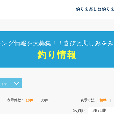
釣りを楽しむ
釣り
シング情報を大募集！！喜びと悲しみをみ
釣り情報
きます）
表示件数
表示方法
10件
30件
標準
並び順