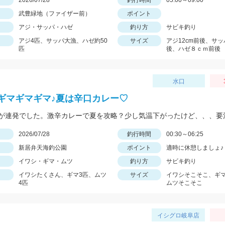
日
2026/07/28
釣行時間
05:00～09:00
武豊緑地（ファイザー前）
ポイント
アジ・サッパ・ハゼ
釣り方
サビキ釣り
アジ4匹、サッパ大漁、ハゼ約50
サイズ
アジ12cm前後、サッ
匹
後、ハゼ８ｃｍ前後
水口
ギマギマギマ♪夏は辛口カレー♡
が連発でした。激辛カレーで夏を攻略？少し気温下がったけど、、、要
日
2026/07/28
釣行時間
00:30～06:25
新居弁天海釣公園
ポイント
適時に休憩しましょ♪
イワシ・ギマ・ムツ
釣り方
サビキ釣り
イワシたくさん、ギマ3匹、ムツ
サイズ
イワシそこそこ、ギ
4匹
ムツそこそこ
イシグロ岐阜店