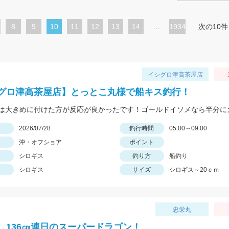
ペ
8
ペ
9
カ
10
ペ
11
ペ
12
ペ
13
ペ
14
…
1934
次の10件
ー
ー
レ
ー
ー
ー
ー
ジ
ジ
ン
ジ
ジ
ジ
ジ
ト
イシグロ津高茶屋店
ペ
グロ津高茶屋店】とっとこ丸様で船キス釣行！
ー
ジ
日
2026/07/28
釣行時間
05:00～09:00
沖・オフショア
ポイント
シロギス
釣り方
船釣り
シロギス
サイズ
シロギス～20ｃｍ
忠栄丸
、136㎝連日のスーパードラゴン！