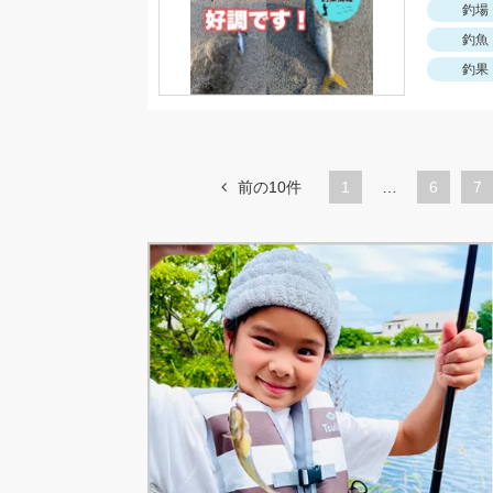
釣場
釣魚
釣果
前の10件
1
…
ペ
6
ペ
7
ー
ー
ジ
ジ