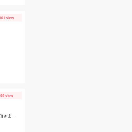
901 view
99 view
遠州サーフで、アブコ・ショゴが高活性！ソゲもGET！（オールリリースさせて頂きました）ヒットルアーは、ジーク Ｆサーディン20ｇ 20ｇのサイズ感が良かったです！