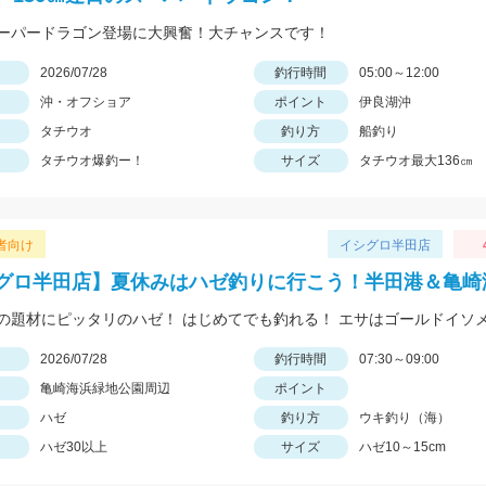
ーパードラゴン登場に大興奮！大チャンスです！
日
2026/07/28
釣行時間
05:00～12:00
沖・オフショア
ポイント
伊良湖沖
タチウオ
釣り方
船釣り
タチウオ爆釣ー！
サイズ
タチウオ最大136㎝
者向け
イシグロ半田店
グロ半田店】夏休みはハゼ釣りに行こう！半田港＆亀崎
の題材にピッタリのハゼ！ はじめてでも釣れる！ エサはゴールドイソ
日
2026/07/28
釣行時間
07:30～09:00
亀崎海浜緑地公園周辺
ポイント
ハゼ
釣り方
ウキ釣り（海）
ハゼ30以上
サイズ
ハゼ10～15cm