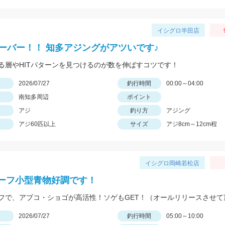
イシグロ半田店
オーバー！！ 知多アジングがアツいです♪
る層やHITパターンを見つけるのが数を伸ばすコツです！
日
2026/07/27
釣行時間
00:00～04:00
南知多周辺
ポイント
アジ
釣り方
アジング
アジ60匹以上
サイズ
アジ8cm～12cm程
イシグロ岡崎若松店
ーフ小型青物好調です！
日
2026/07/27
釣行時間
05:00～10:00