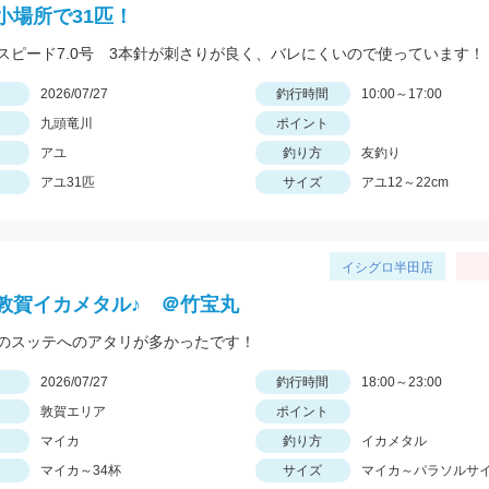
小場所で31匹！
スピード7.0号 3本針が刺さりが良く、バレにくいので使っています！
日
2026/07/27
釣行時間
10:00～17:00
九頭竜川
ポイント
アユ
釣り方
友釣り
アユ31匹
サイズ
アユ12～22cm
イシグロ半田店
敦賀イカメタル♪ ＠竹宝丸
のスッテへのアタリが多かったです！
日
2026/07/27
釣行時間
18:00～23:00
敦賀エリア
ポイント
マイカ
釣り方
イカメタル
マイカ～34杯
サイズ
マイカ～パラソルサ