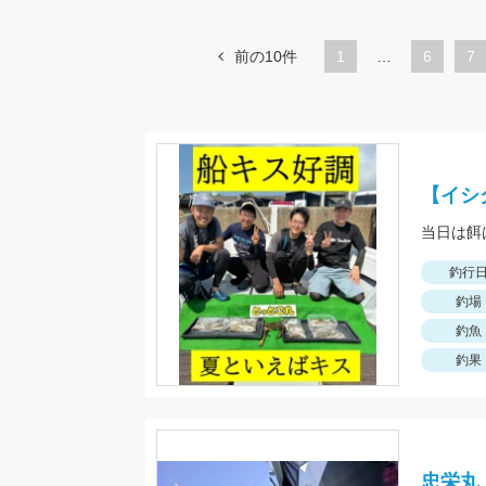
前の10件
1
…
ペ
6
ペ
7
ー
ー
ジ
ジ
【イシ
釣行
釣場
釣魚
釣果
忠栄丸