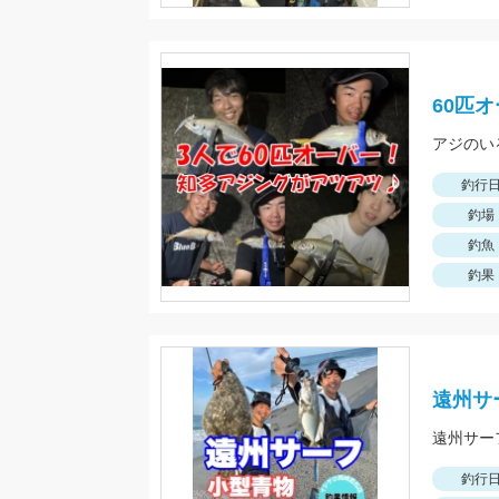
60匹
アジのい
釣行
釣場
釣魚
釣果
遠州サ
釣行