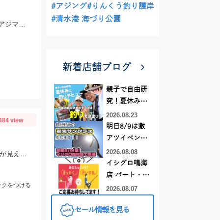
#アジング
#りんくう釣り護岸
#清水港 海づり公園
アジの群れが回遊してきたタイミングで一気に釣れました！当日は、のべ竿と豆アジマッチ・スピード餌つけ器仕掛・生アミエビなどを使用しました。
新着店舗ブログ
親子で自由研
究！夏休みに
釣りデビュー
2026.08.23
484 view
明日8/9は激
アツイベント
日！！！～オ
2026.08.08
ヒットルアーはDUOのクラクラ。浜名湖では岸際にハゼがたくさん群れているのが見えます。ハゼ用のルアーを底に当てながらゆっくり巻くだけ！ハゼがたくさんアタックしてきて面白いです。
ーダー偏光グ
イシグロ鳴海
ラス受注会～
店 パート・ア
ックをつける
ルバイトスタ
2026.08.07
ッフまだまだ
セール情報を見る
募集中！