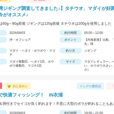
湾ジギング調査してきました♪】タチウオ、マダイが好調
今がオススメ♪
60g～80g前後 ジギングは120g前後 タチウオは200gを使用しました
日
2026/08/03
釣行時間
05:00～12:00
沖・オフショア
ポイント
【内海新港】出船、
丸」様
マダイ・ヘダイ・ホウボウ・マゴ
釣り方
ジギング
チ
マダイ複数匹、ヘダイ1匹、ホウ
サイズ
マダイレギュラー、
ボウ複数匹、マゴチ1匹
い、ホウボウ大きい
小）
初心者向け
イシグロ豊田店
で快適フィッシング！ IN衣浦
日
2026/08/03
釣行時間
19:00～21:00