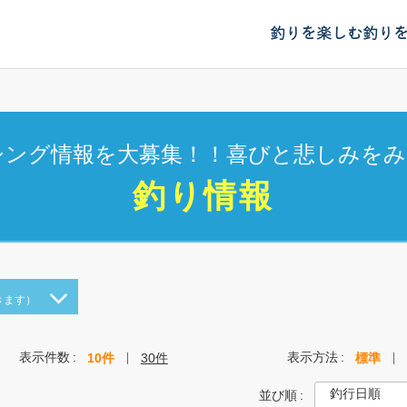
釣りを楽しむ
釣り
シング情報を大募集！！喜びと悲しみをみ
釣り情報
きます）
表示件数
表示方法
10件
30件
標準
並び順