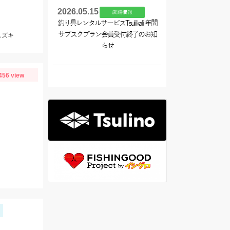
2026.05.15
店舗情報
釣り具レンタルサービスTsulikali 年間
サブスクプラン会員受付終了のお知
スズキ
らせ
456 view