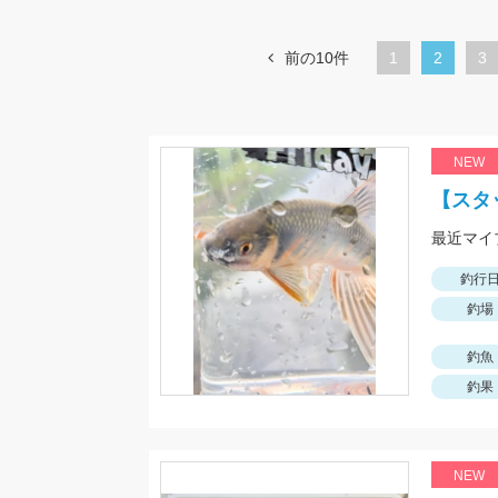
前の10件
1
カ
2
ペ
3
レ
ー
ン
ジ
ト
NEW
ペ
【スタ
ー
ジ
釣行
釣場
釣魚
釣果
NEW