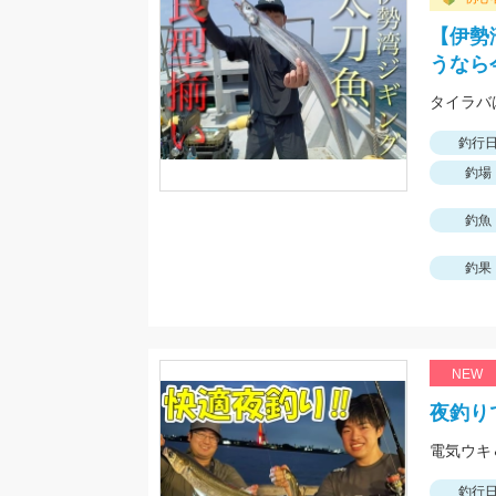
【伊勢
うなら
タイラバは
釣行
釣場
釣魚
釣果
NEW
夜釣り
釣行