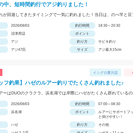
の中、短時間釣行でアジ釣りました！
日
2026/08/03
釣行時間
18:30～20:30
沼津周辺
ポイント
アジ
釣り方
サビキ釣り
アジ47匹
サイズ
アジ最大15cm
イシグロ豊川店
ッフ釣果】ハゼのルアー釣りでたくさん釣れました♪
日
2026/08/03
釣行時間
07:00～08:30
浜名湖
ポイント
ルアーにサポートフ
と掛けやすい！
ハゼ
釣り方
その他
ハゼ２２匹
サイズ
ハゼ６～11ｃｍ