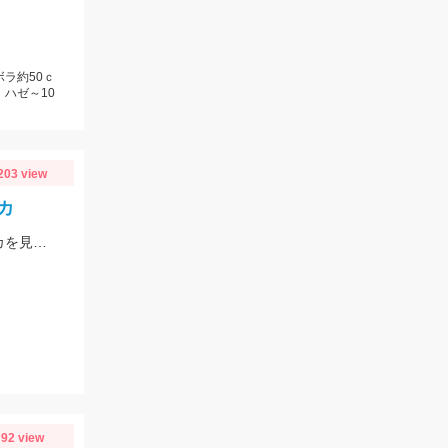
ボラ約50ｃ
、ハゼ～10
203 view
カ
豊川市Y様おめでとうございます！！この時期２キロクラスのビックなアオリイカを見事に仕留められました！！ 釣れているのが500ｇクラスの情報だったので、ヒットした瞬間はエイかと思ったそうです。
92 view