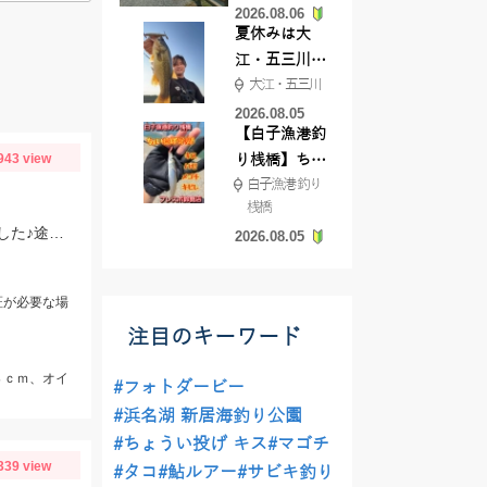
2026.08.06
てきました
夏休みは大
江・五三川で
大江・五三川
バスフィッシ
ング♪
2026.08.05
【白子漁港釣
943 view
り桟橋】ちょ
白子漁港 釣り
い投げ釣りが
桟橋
絶好調!キスや
最近マイブームの「チャビング」で川の小魚狙い。綺麗なオイカワが飛び出しました♪途中からはブラックバスの子供がスプーンやスピナーに連続ヒットしてきました。
2026.08.05
ハゼが簡単に
釣れますよ💛
証が必要な場
注目のキーワード
８ｃｍ、オイ
#フォトダービー
#浜名湖 新居海釣り公園
#ちょうい投げ キス
#マゴチ
339 view
#タコ
#鮎ルアー
#サビキ釣り