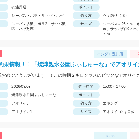
衣浦周辺
ポイント
シーバス・ボラ・サッパ・ハゼ
釣り方
ウキ釣り（海）
シーバス多数、ボラ2、サッパ数
サイズ
シーバス～25ｃｍ、
匹、ハゼ数匹
ｍ、サッパ約10ｃｍ
ｃｍ
イシグロ豊川店
釣果情報！！「焼津親水公園ふぃしゅーな」でアオリイ
日
2026/08/03
釣行時間
15:00～17:00
焼津親水公園ふぃしゅーな
ポイント
アオリイカ
釣り方
エギング
アオリイカ1
サイズ
アオリイカ2キロ位
tomo