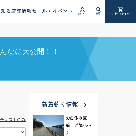
を知る
店舗情報
セール・イベント
ログイン
検索
オンラインショップ
んなに大公開！！
新着釣り情報
お盆休み直
テキストのみ
前 近隣ハゼ
釣り場調査し