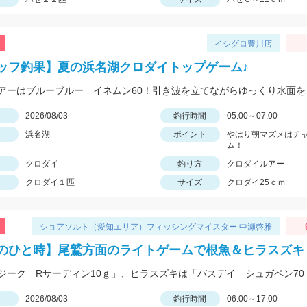
イシグロ豊川店
ッフ釣果】夏の浜名湖クロダイトップゲーム♪
日
2026/08/03
釣行時間
05:00～07:00
浜名湖
ポイント
やはり朝マズメはチ
ム！
クロダイ
釣り方
クロダイルアー
クロダイ１匹
サイズ
クロダイ25ｃｍ
ショアソルト（愛知エリア）フィッシングマイスター 中瀬啓雅
のひと時】尾鷲方面のライトゲームで根魚＆ヒラスズキ
日
2026/08/03
釣行時間
06:00～17:00