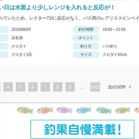
い日は水面より少しレンジを入れると反応が！
日
2026/08/03
釣行時間
18:00～21:00
浜名湖
ポイント
クロダイ
釣り方
バス釣り
クロダイ1匹
サイズ
クロダイ45cm
ペ
4
ペ
5
ペ
6
ペ
7
ペ
8
ペ
9
…
1933
次の10件
ー
ー
ー
ー
ー
ー
ジ
ジ
ジ
ジ
ジ
ジ