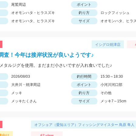
尾鷲周辺
ポイント
オオモンハタ・ヒラスズキ
釣り方
ロックフィッシュ
オオモンハタ、ヒラスズキ
サイズ
オオモンハタ、ヒラ
イシグロ焼津店
調査！今年は接岸状況が良いようです♪
のメタルジグを使用。まだまだ小さいですが入れ食いでした♪
日
2026/08/03
釣行時間
15:30～18:30
大井川・焼津周辺
ポイント
小河川河口部
メッキ
釣り方
その他
メッキたくさん
サイズ
メッキ7～15cm
オフショア（愛知エリア）フィッシングマイスター 鳥原 隼人
者向け
67 view