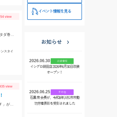
イベント情報を見る
54 view
ヒットルアーはブルーブルー イネムン60！引き波を立てながらゆっくり水面をタダ巻き。単発でしたがバシュッと気持ちよくバイトが出ました☆
お知らせ
ャンスタイ
2026.06.30
店舗情報
イシグロ磐田店 2026年6月30日改装
オープン！
935 view
2026.06.25
その他
！
石黒 衆 会長が、令和8年浜松市市勢
功労者表彰を受彰されました
根魚は「ジーク Rサーディン10ｇ」、ヒラスズキは「バスデイ シュガペン70Ｆ」が好調！