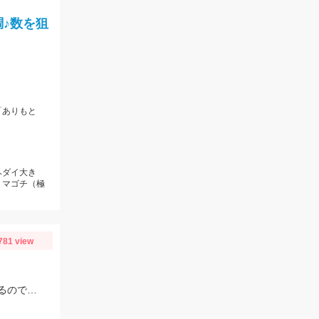
♪数を狙
「ありもと
ヘダイ大き
、マゴチ（極
781 view
電気ウキ＆胴付きでセイゴが良く釣れます！不意に大型のボラが釣れることもあるので、ネットがあると安心です。