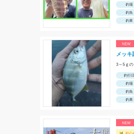
釣場
釣魚
釣果
NEW
メッキ
3～5ｇ
釣行
釣場
釣魚
釣果
NEW
初心