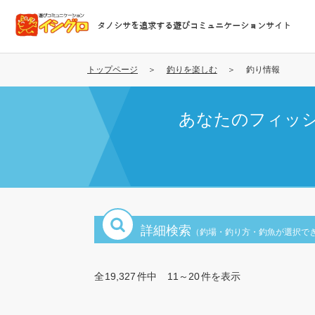
メ
イ
タノシサを追求する遊びコミュニケーションサイト
ン
コ
ン
トップページ
釣りを楽しむ
釣り情報
テ
ン
あなたのフィッ
ツ
に
移
動
詳細検索
（釣場・釣り方・釣魚が選択で
全
19,327
件中
11～20
件を表示