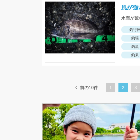
風が強
釣行
釣場
釣魚
釣果
前の10件
1
カ
2
ペ
3
レ
ー
ン
ジ
ト
ペ
ー