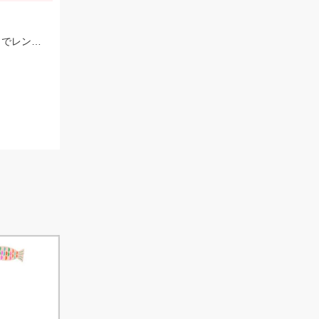
水面が荒れていたため、レクター71fに反応がなく、バス用のレアリススピンベイでレンジを少し入れてスローに巻いてくると当たり多数。サイズは選べないですが今回の様なサイズも釣れます。