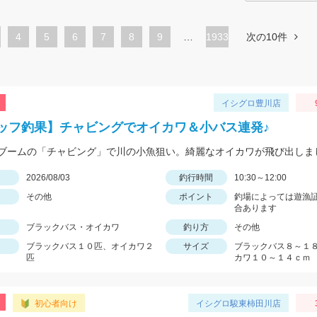
ペ
4
ペ
5
ペ
6
ペ
7
ペ
8
ペ
9
…
1933
次の10件
ー
ー
ー
ー
ー
ー
ジ
ジ
ジ
ジ
ジ
ジ
イシグロ豊川店
ッフ釣果】チャビングでオイカワ＆小バス連発♪
日
2026/08/03
釣行時間
10:30～12:00
その他
ポイント
釣場によっては遊漁
合あります
ブラックバス・オイカワ
釣り方
その他
ブラックバス１０匹、オイカワ２
サイズ
ブラックバス８～１
匹
カワ１０～１４ｃｍ
初心者向け
イシグロ駿東柿田川店