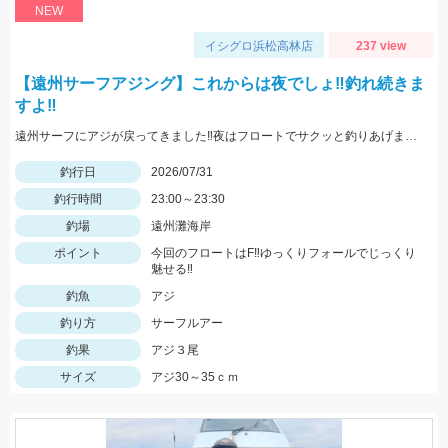
NEW
イシグロ浜松高林店
237 view
【遠州サーフアジング】これからは夜でしょ‼釣れ続きま
すよ‼
遠州サーフにアジが戻ってきました‼夜はフロートでサクッと釣りあげましょう‼
釣行日
2026/07/31
釣行時間
23:00～23:30
釣場
遠州灘海岸
ポイント
今回のフロートはF‼ゆっくりフォールでじっくり
魅せる‼
釣魚
アジ
釣り方
サーフルアー
釣果
アジ３尾
サイズ
アジ30～35ｃｍ