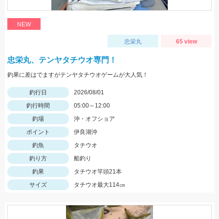
NEW
忠栄丸
65 view
忠栄丸、テンヤタチウオ専門！
釣果に差はでますがテンヤタチウオゲームが大人気！
釣行日
2026/08/01
釣行時間
05:00～12:00
釣場
沖・オフショア
ポイント
伊良湖沖
釣魚
タチウオ
釣り方
船釣り
釣果
タチウオ竿頭21本
サイズ
タチウオ最大114㎝