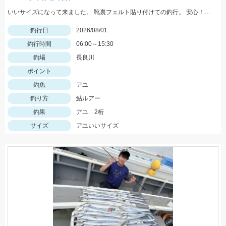
いいサイズになって来ました。 靴裏フェルト貼り付けての釣行。 安心！店長〜アドバイスありがとうございました！
釣行日
2026/08/01
釣行時間
06:00～15:30
釣場
長良川
ポイント
釣魚
アユ
釣り方
鮎ルアー
釣果
アユ 2桁
サイズ
アユいいサイズ