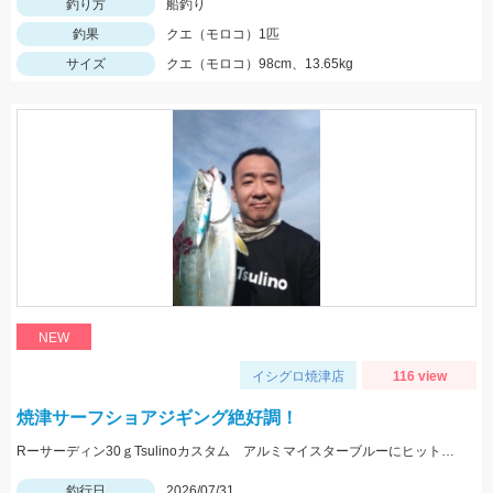
釣り方
船釣り
釣果
クエ（モロコ）1匹
サイズ
クエ（モロコ）98cm、13.65kg
NEW
イシグロ焼津店
116 view
焼津サーフショアジギング絶好調！
Rーサーディン30ｇTsulinoカスタム アルミマイスターブルーにヒット！マズメにはアカキンカラーも有効です！
釣行日
2026/07/31