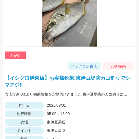
NEW
イシグロ伊東店
300 view
【イシグロ伊東店】お客様釣果!東伊豆堤防カゴ釣りでシ
マアジ!!
当店常連K様より釣果情報をご提供頂きました!東伊豆堤防のカゴ釣りにてシマアジをキャッチ!!おめでとうございます^^
釣行日
2026/08/01
釣行時間
05:00～13:00
釣場
東伊豆周辺
ポイント
東伊豆堤防