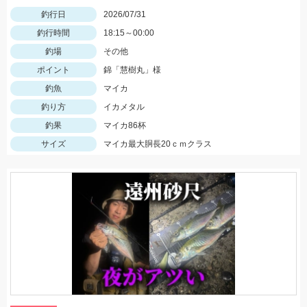
釣行日
2026/07/31
釣行時間
18:15～00:00
釣場
その他
ポイント
錦「慧樹丸」様
釣魚
マイカ
釣り方
イカメタル
釣果
マイカ86杯
サイズ
マイカ最大胴長20ｃｍクラス