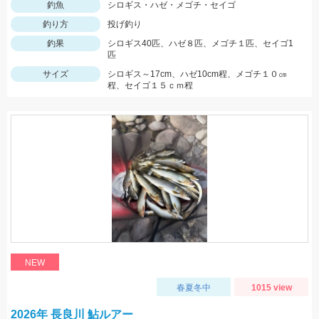
釣魚
シロギス・ハゼ・メゴチ・セイゴ
釣り方
投げ釣り
釣果
シロギス40匹、ハゼ８匹、メゴチ１匹、セイゴ1
匹
サイズ
シロギス～17cm、ハゼ10cm程、メゴチ１０㎝
程、セイゴ１５ｃｍ程
NEW
春夏冬中
1015 view
2026年 長良川 鮎ルアー