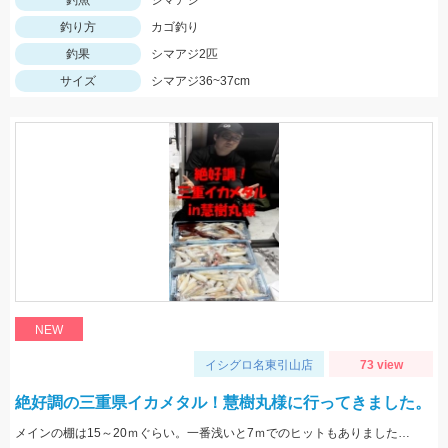
釣魚
シマアジ
釣り方
カゴ釣り
釣果
シマアジ2匹
サイズ
シマアジ36~37cm
NEW
イシグロ名東引山店
73 view
絶好調の三重県イカメタル！慧樹丸様に行ってきました。
メインの棚は15～20ｍぐらい。一番浅いと7ｍでのヒットもありました。色々なカラーで釣れましたが、ケイムラ系が強かったです。サイズは小型中心の為、アタリが小さいので違和感→即フッキングですよ♪