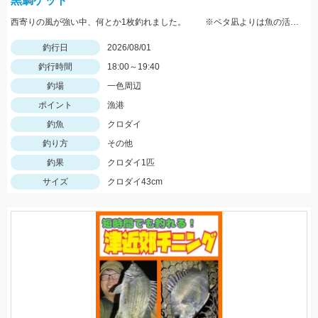
黒鯛ゲット
西寄りの風が強い中、何とか1枚釣れました。 ※ベタ凪よりは魚の活性が高い気がします。
釣行日
2026/08/01
釣行時間
18:00～19:40
釣場
一色周辺
ポイント
漁港
釣魚
クロダイ
釣り方
その他
釣果
クロダイ1匹
サイズ
クロダイ43cm