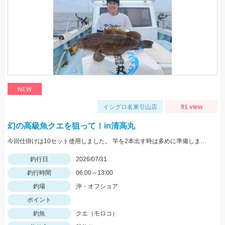
NEW
イシグロ名東引山店
91 view
幻の高級魚クエを狙って！in清高丸
今回仕掛けは10セット使用しました。 竿を2本出す時は多めに準備しましょう！
釣行日
2026/07/31
釣行時間
06:00～13:00
釣場
沖・オフショア
ポイント
釣魚
クエ（モロコ）