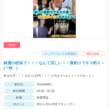
NEW
イシグロフレスポ鈴鹿店
683 view
鈴鹿の砂浜で！！！なんて涼しい！！夜釣りでキス釣り～
( *´艸｀)
針は８号！！！ おもりは5号！！！ エサはゴールドイソメだわ～ん！
釣行日
2026/08/01
釣行時間
00:30～01:30
釣場
鈴鹿周辺
ポイント
岸から10ｍ付近でキャッチ☆