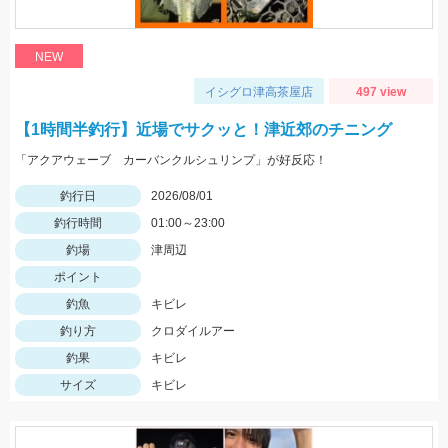
NEW
イシグロ津高茶屋店
497 view
【1時間半釣行】近場でサクッと！津近郊のチニング
「アクアウェーブ カーバンクルシュリンプ」が好反応！
釣行日
2026/08/01
釣行時間
01:00～23:00
釣場
津周辺
ポイント
釣魚
キビレ
釣り方
クロダイルアー
釣果
キビレ
サイズ
キビレ