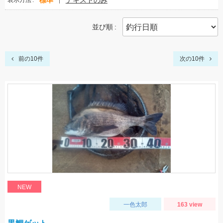
標準
テキストのみ
表示方法
並び順
前の10件
次の10件
NEW
一色太郎
163 view