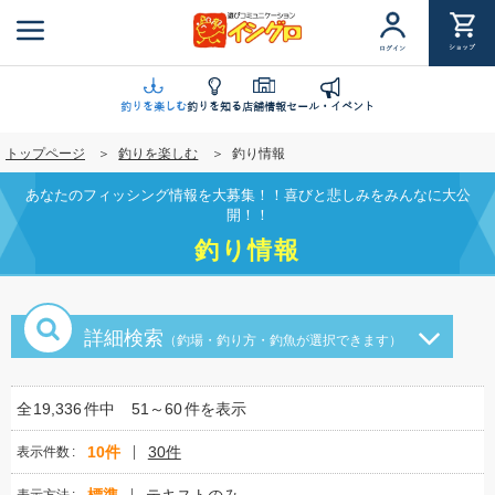
メ
イ
ショップ
ログイン
ン
コ
ン
釣りを楽しむ
釣りを知る
店舗情報
セール・イベント
テ
トップページ
釣りを楽しむ
釣り情報
ン
ツ
あなたのフィッシング情報を大募集！！喜びと悲しみをみんなに大公
に
開！！
移
釣り情報
動
詳細検索
（釣場・釣り方・釣魚が選択できます）
全
19,336
件中
51～60
件を表示
10件
30件
表示件数