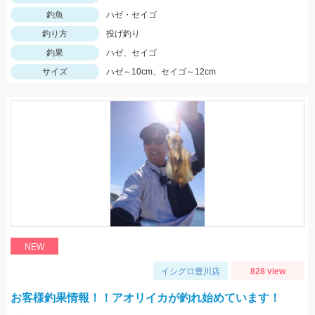
釣魚
ハゼ・セイゴ
釣り方
投げ釣り
釣果
ハゼ、セイゴ
サイズ
ハゼ～10cm、セイゴ～12cm
NEW
イシグロ豊川店
828 view
お客様釣果情報！！アオリイカが釣れ始めています！