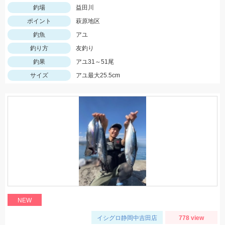
釣場
益田川
ポイント
萩原地区
釣魚
アユ
釣り方
友釣り
釣果
アユ31～51尾
サイズ
アユ最大25.5cm
NEW
イシグロ静岡中吉田店
778 view