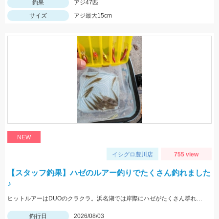
釣果
アジ47匹
サイズ
アジ最大15cm
NEW
イシグロ豊川店
755 view
【スタッフ釣果】ハゼのルアー釣りでたくさん釣れました
♪
ヒットルアーはDUOのクラクラ。浜名湖では岸際にハゼがたくさん群れているのが見えます。ハゼ用のルアーを底に当てながらゆっくり巻くだけ！ハゼがたくさんアタックしてきて面白いです。
釣行日
2026/08/03