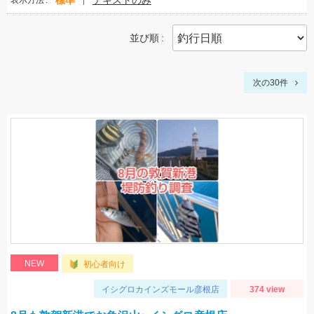
標準
テキストのみ
表示方法
並び順
次の30件
NEW
初心者向け
イシグロカインズモール彦根店
374 view