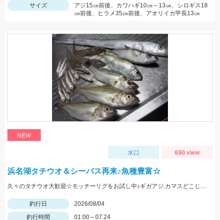
サイズ
アジ15㎝前後、カワハギ10㎝～13㎝、シロギス18
㎝前後、ヒラメ35㎝前後、アオリイカ甲長13㎝
NEW
水口
690 view
浜名湖タチウオ＆シーバス再来♪魚種豊富☆
久々のタチウオ大歓迎☆モッチーリグをお試し中♪ギガアジ.カマスどこじゃ？
釣行日
2026/08/04
釣行時間
01:00～07:24