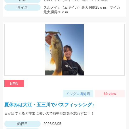
サイズ
スルメイカ（ムギイカ）最大胴長25ｃｍ、マイカ
最大胴長30ｃｍ
NEW
イシグロ鳴海店
69 view
夏休みは大江・五三川でバスフィッシング♪
日が出てくると非常に暑いので熱中症対策を忘れずに！！
釣行日
2026/08/05