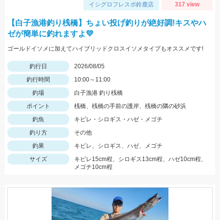
イシグロフレスポ鈴鹿店
317 view
【白子漁港釣り桟橋】ちょい投げ釣りが絶好調!キスやハ
ゼが簡単に釣れますよ💛
ゴールドイソメに加えてハイブリッドクロスイソメタイプもオススメです!
釣行日
2026/08/05
釣行時間
10:00～11:00
釣場
白子漁港 釣り桟橋
ポイント
桟橋、桟橋の手前の護岸、桟橋の隣の砂浜
釣魚
キビレ・シロギス・ハゼ・メゴチ
釣り方
その他
釣果
キビレ、シロギス、ハゼ、メゴチ
サイズ
キビレ15cm程、シロギス13cm程、ハゼ10cm程、
メゴチ10cm程