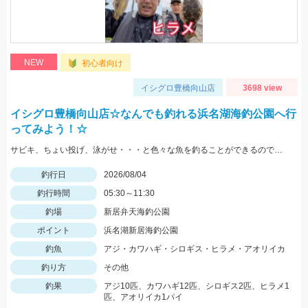
NEW
初心者向け
イシグロ豊橋向山店
3698 view
イシグロ豊橋向山店☆なんでも釣れる浜名湖海釣公園へ行
ってみよう！☆
サビキ、ちょい投げ、泳がせ・・・と色々な魚を釣ることができるので仕掛けも何種類か用意していけば楽しむことができますよ！
釣行日
2026/08/04
釣行時間
05:30～11:30
釣場
新居弁天海釣公園
ポイント
浜名湖新居海釣公園
釣魚
アジ・カワハギ・シロギス・ヒラメ・アオリイカ
釣り方
その他
釣果
アジ10匹、カワハギ12匹、シロギス2匹、ヒラメ1
匹、アオリイカ1パイ