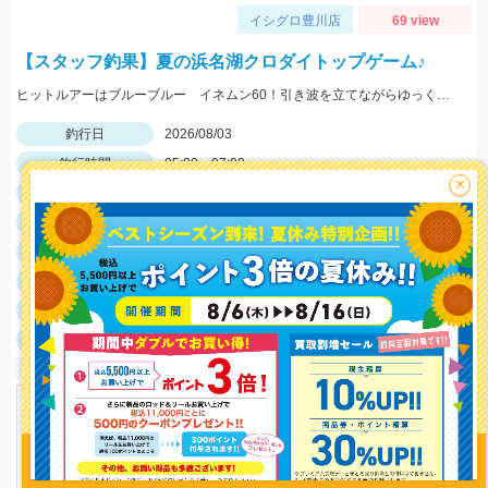
イシグロ豊川店
69 view
【スタッフ釣果】夏の浜名湖クロダイトップゲーム♪
ヒットルアーはブルーブルー イネムン60！引き波を立てながらゆっくり水面をタダ巻き。単発でしたがバシュッと気持ちよくバイトが出ました☆
釣行日
2026/08/03
釣行時間
05:00～07:00
×
釣場
浜名湖
ポイント
やはり朝マズメはチャンスタイム！
釣魚
クロダイ
釣り方
クロダイルアー
釣果
クロダイ１匹
サイズ
クロダイ25ｃｍ
釣り情報を
投稿する