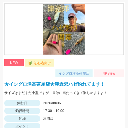
NEW
初心者向け
イシグロ津高茶屋店
49 view
★イシグロ津高茶屋店★津近郊ハゼ釣れてます！
サイズはまだまだ小型ですが、果敢に当たってきて楽しめますよ！
釣行日
2026/08/06
釣行時間
17:30～19:00
釣場
津周辺
ポイント