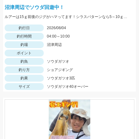
沼津周辺でソウダ回遊中！
ルアーは15ｇ前後のジグがハマってます！シラスパターンなら5～10ｇのジグが強いです！ＳＬＳで狙うのがおすすめ！
釣行日
2026/08/04
釣行時間
04:00～10:00
釣場
沼津周辺
ポイント
釣魚
ソウダガツオ
釣り方
ショアジギング
釣果
ソウダガツオ3匹
サイズ
ソウダガツオ40オーバー