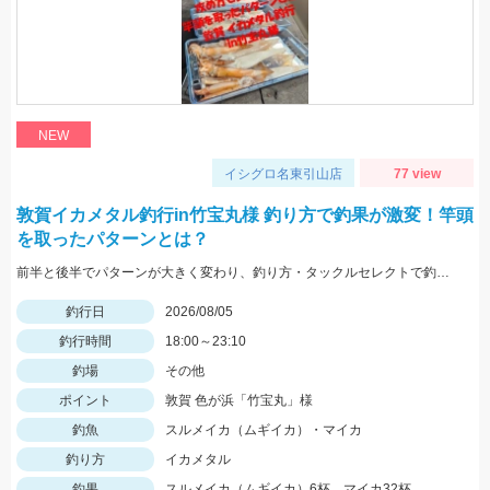
NEW
イシグロ名東引山店
77 view
敦賀イカメタル釣行in竹宝丸様 釣り方で釣果が激変！竿頭
を取ったパターンとは？
前半と後半でパターンが大きく変わり、釣り方・タックルセレクトで釣果に差が出た日でした。最近の傾向としてケイムラ系カラーは必須ですので必ず持って行ってください。
釣行日
2026/08/05
釣行時間
18:00～23:10
釣場
その他
ポイント
敦賀 色が浜「竹宝丸」様
釣魚
スルメイカ（ムギイカ）・マイカ
釣り方
イカメタル
釣果
スルメイカ（ムギイカ）6杯、マイカ32杯