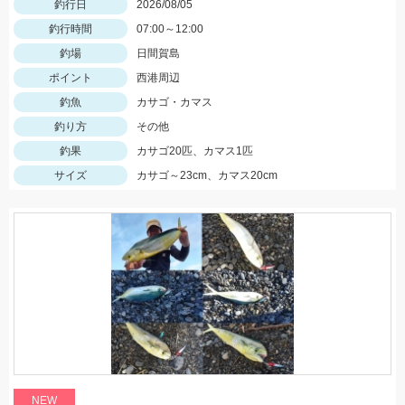
釣行日
2026/08/05
釣行時間
07:00～12:00
釣場
日間賀島
ポイント
西港周辺
釣魚
カサゴ・カマス
釣り方
その他
釣果
カサゴ20匹、カマス1匹
サイズ
カサゴ～23cm、カマス20cm
NEW