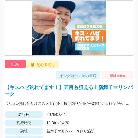
NEW
初心者向け
イシグロ中川かの里店
884 view
【キスハゼ釣れてます！】五目も狙える！新舞子マリンパ
ーク
【ちょい投げ釣りオススメ】仕掛：投げ釣り仕掛7号2本針。天秤：7号。エサ：石ゴカイorゴールドイソメ。誘い方：サビいて止めての繰り返し。
釣行日
2026/08/04
釣行時間
11:30～14:30
釣場
新舞子マリンパーク釣り施設