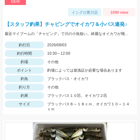
NEW
イシグロ豊川店
1090 view
【スタッフ釣果】チャビングでオイカワ＆小バス連発♪
最近マイブームの「チャビング」で川の小魚狙い。綺麗なオイカワが飛び出しました♪途中からはブラックバスの子供がスプーンやスピナーに連続ヒットしてきました。
釣行日
2026/08/03
釣行時間
10:30～12:00
釣場
その他
ポイント
釣場によっては遊漁証が必要な場合あります
釣魚
ブラックバス・オイカワ
釣り方
その他
釣果
ブラックバス１０匹、オイカワ２匹
サイズ
ブラックバス８～１８ｃｍ、オイカワ１０～１４
ｃｍ