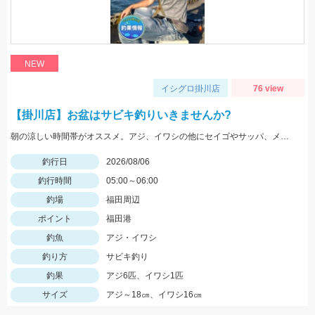
NEW
イシグロ掛川店
76 view
【掛川店】お盆はサビキ釣りいきませんか?
朝の涼しい時間帯がオススメ。アジ、イワシの他にセイゴやサッパ、メッキなども。仕掛けは『Tsulinoママカリ4号、ケイムラスキン4号』でOK。餌付け器で針にエサを付ければアタリはかなり増えますよ♪
釣行日
2026/08/06
釣行時間
05:00～06:00
釣場
福田周辺
ポイント
福田港
釣魚
アジ・イワシ
釣り方
サビキ釣り
釣果
アジ6匹、イワシ1匹
サイズ
アジ～18㎝、イワシ16㎝