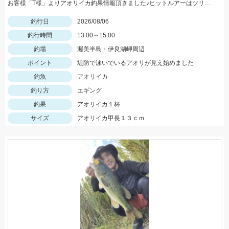
お客様「T様」よりアオリイカ釣果情報頂きました♪ヒットルアーはツリノTHEエギの２．５サイズ。5杯ほど泳いでいるイカも目撃、バラシもあったそうです。今後は三河湾内にもどんどん入ってきそうですね！
釣行日
2026/08/06
釣行時間
13:00～15:00
釣場
渥美半島・伊良湖岬周辺
ポイント
堤防で泳いでいるアオリが見え始めました
釣魚
アオリイカ
釣り方
エギング
釣果
アオリイカ１杯
サイズ
アオリイカ甲長１３ｃｍ