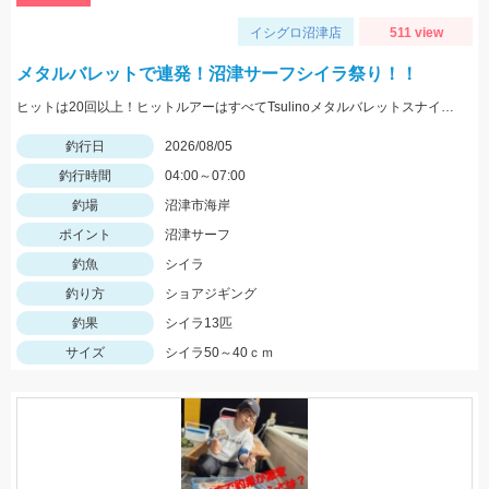
イシグロ沼津店
511 view
メタルバレットで連発！沼津サーフシイラ祭り！！
ヒットは20回以上！ヒットルアーはすべてTsulinoメタルバレットスナイパー40ｇでした。
釣行日
2026/08/05
釣行時間
04:00～07:00
釣場
沼津市海岸
ポイント
沼津サーフ
釣魚
シイラ
釣り方
ショアジギング
釣果
シイラ13匹
サイズ
シイラ50～40ｃｍ