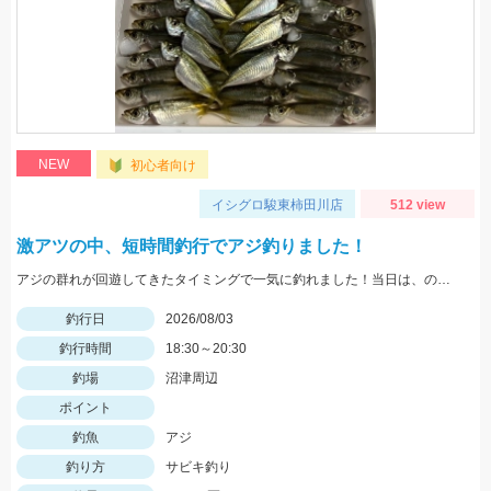
NEW
初心者向け
イシグロ駿東柿田川店
512 view
激アツの中、短時間釣行でアジ釣りました！
アジの群れが回遊してきたタイミングで一気に釣れました！当日は、のべ竿と豆アジマッチ・スピード餌つけ器仕掛・生アミエビなどを使用しました。
釣行日
2026/08/03
釣行時間
18:30～20:30
釣場
沼津周辺
ポイント
釣魚
アジ
釣り方
サビキ釣り