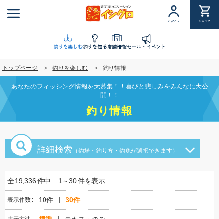
メ
イ
ショップ
ログイン
ン
コ
ン
釣りを楽しむ
釣りを知る
店舗情報
セール・イベント
テ
トップページ
釣りを楽しむ
釣り情報
ン
ツ
あなたのフィッシング情報を大募集！！喜びと悲しみをみんなに大公
に
開！！
移
釣り情報
動
詳細検索
（釣場・釣り方・釣魚が選択できます）
全
19,336
件中
1～30
件を表示
10件
30件
表示件数