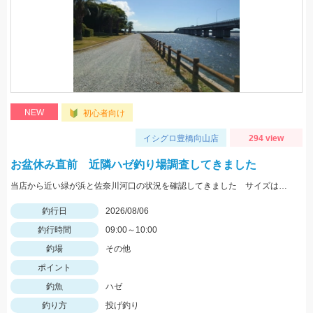
NEW
初心者向け
イシグロ豊橋向山店
294 view
お盆休み直前 近隣ハゼ釣り場調査してきました
当店から近い緑が浜と佐奈川河口の状況を確認してきました サイズはまだ小さめ 針サイズは6号がよさそうです
釣行日
2026/08/06
釣行時間
09:00～10:00
釣場
その他
ポイント
釣魚
ハゼ
釣り方
投げ釣り