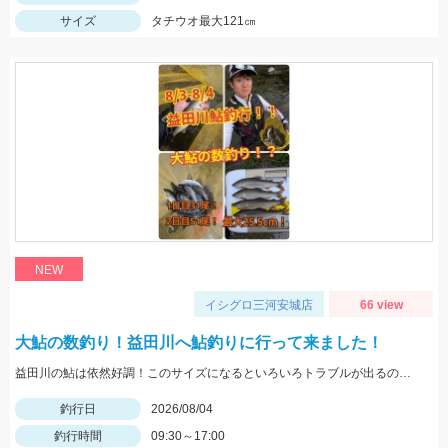
サイズ
タチウオ最大121㎝
NEW
イシグロ三河安城店
66 view
大鮎の数釣り！益田川へ鮎釣りに行って来ました！
益田川の鮎は依然好調！このサイズになるといろいろトラブルが出るので仕掛けは太めがおすすめです！針は7.5号～８号！三河安城店岩崎釣行
釣行日
2026/08/04
釣行時間
09:30～17:00