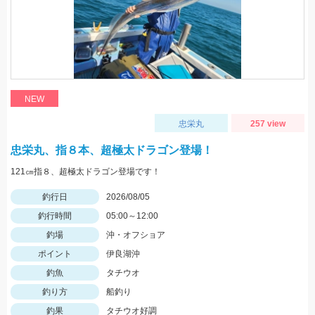
NEW
忠栄丸
257 view
忠栄丸、指８本、超極太ドラゴン登場！
121㎝指８、超極太ドラゴン登場です！
釣行日
2026/08/05
釣行時間
05:00～12:00
釣場
沖・オフショア
ポイント
伊良湖沖
釣魚
タチウオ
釣り方
船釣り
釣果
タチウオ好調