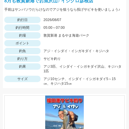
8月も敦賀新港でお魚沢山♪ イシグロ彦根店
手前はサンバソウだらけなのでアジを狙うなら投げサビキを使いましょう♪
釣行日
2026/08/07
釣行時間
05:00～07:00
釣場
敦賀新港 まるやま海遊パーク
ポイント
釣魚
アジ・イシダイ・イシガキダイ・キジハタ
釣り方
サビキ釣り
釣果
アジ3匹、イシダイ・イシガキダイ沢山、キジハタ
1匹
サイズ
アジ10センチ、イシダイ・イシガキダイ5～15
㎝、キジハタ15㎝