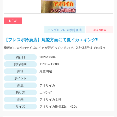
NEW
イシグロフレスポ鈴鹿店
387 view
【フレスポ鈴鹿店】尾鷲方面にて夏イカエギング!!
季節的に大小のサイズのイカが混ざっているので、2.5~3.5号までの様々なサイズを持っていきましょう!!
釣行日
2026/08/04
釣行時間
11:00～12:00
釣場
尾鷲周辺
ポイント
釣魚
アオリイカ
釣り方
エギング
釣果
アオリイカ１杯
サイズ
アオリイカ胴長22cm 410g