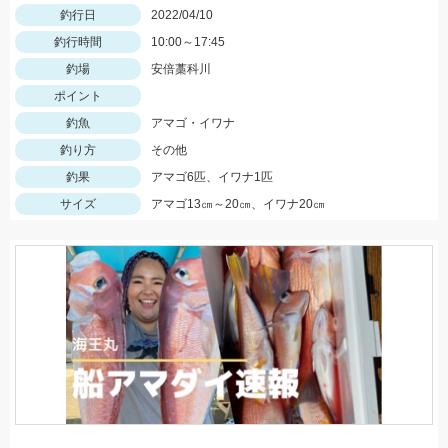
釣行日
2022/04/10
釣行時間
10:00～17:45
釣場
安倍藁科川
ポイント
釣魚
アマゴ・イワナ
釣り方
その他
釣果
アマゴ6匹、イワナ1匹
サイズ
アマゴ13㎝～20㎝、イワナ20㎝