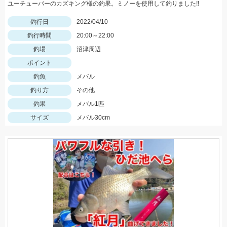
ユーチューバーのカズキング様の釣果。ミノーを使用して釣りました‼
釣行日
2022/04/10
釣行時間
20:00～22:00
釣場
沼津周辺
ポイント
釣魚
メバル
釣り方
その他
釣果
メバル1匹
サイズ
メバル30cm