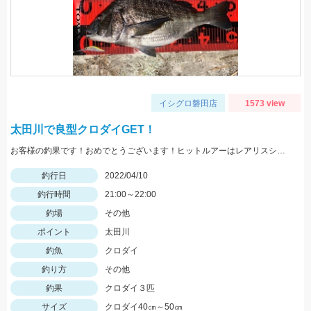
イシグロ磐田店
1573 view
太田川で良型クロダイGET！
お客様の釣果です！おめでとうございます！ヒットルアーはレアリスシャッド63MRのマットレモン！
釣行日
2022/04/10
釣行時間
21:00～22:00
釣場
その他
ポイント
太田川
釣魚
クロダイ
釣り方
その他
釣果
クロダイ３匹
サイズ
クロダイ40㎝～50㎝