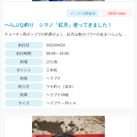
イシグロ西春店
3819 view
へらぶな釣り シマノ「紅月」使ってきました！
チョーチン両ダンゴでの釣果がよく。紅月は春のパワーのあるへらぶなでも簡単に寄ってきます！
釣行日
2022/04/10
釣行時間
08:00～16:00
釣場
ひだ池
ポイント
三本杭
釣魚
ヘラブナ
釣り方
ウキ釣り（淡水）
釣果
ヘラブナ28枚
サイズ
ヘラブナ～35ｃｍ