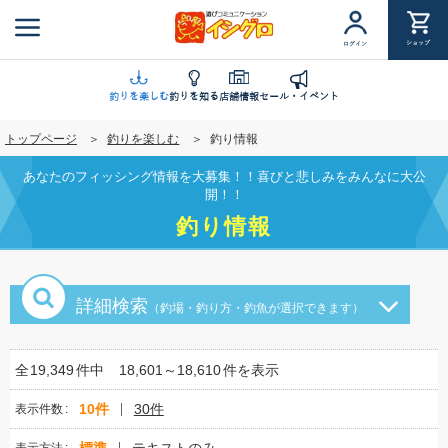
メ
イ
ショップ
ログイン
ン
コ
ン
釣りを楽しむ
釣りを知る
店舗情報
セール・イベント
テ
トップページ
釣りを楽しむ
釣り情報
ン
ツ
あなたのフィッシング情報を大募集！！喜びと悲しみをみんなに大公
に
開！！
移
釣り情報
動
詳細検索
（釣場・釣り方・釣魚が選択できます）
全
19,349
件中
18,601～18,610
件を表示
10件
30件
表示件数