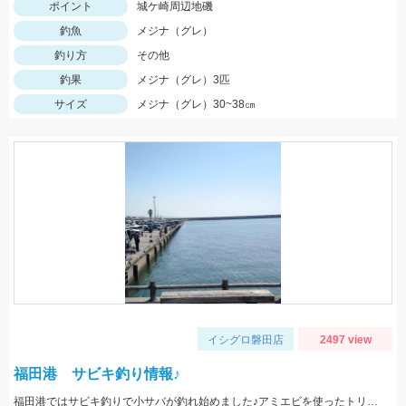
ポイント
城ケ崎周辺地磯
釣魚
メジナ（グレ）
釣り方
その他
釣果
メジナ（グレ）3匹
サイズ
メジナ（グレ）30~38㎝
イシグロ磐田店
2497 view
福田港 サビキ釣り情報♪
福田港ではサビキ釣りで小サバが釣れ始めました♪アミエビを使ったトリック釣り、釣れていた方で２０匹程の釣果でした。