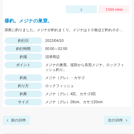
y
1344 view
爆釣。メジナの巣窟。
深夜に釣りました。メジナが釣れまくり。メジナは１０枚ほど釣れ小さいサイズはリリース。場所は伊豆半島です。
釣行日
2022/04/10
釣行時間
00:00～02:00
釣場
沼津周辺
ポイント
メジナの巣窟。堤防から良型メジナ。ロックフィ
ッシュ釣り。
釣魚
メジナ（グレ）・カサゴ
釣り方
ロックフィッシュ
釣果
メジナ（グレ）4匹、カサゴ3匹
サイズ
メジナ（グレ）28cm、カサゴ20cm
前の10件
次の10件