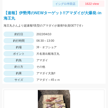
イシグロ半田店
1622 view
【速報】伊勢湾のNEWターゲット!!アマダイが大爆発♪in
海王丸
海王丸さんより超速報!!良型のアマダイが連発!!全員GETです♪
釣行日
2022/04/10
釣行時間
06:30～13:00
釣場
沖・オフショア
ポイント
片名港出船海王丸
釣魚
アマダイ
釣り方
その他
釣果
アマダイ大漁!!
サイズ
アマダイ～45ｃｍ