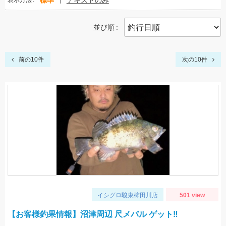
標準
テキストのみ
表示方法
並び順
前の10件
次の10件
イシグロ駿東柿田川店
501 view
【お客様釣果情報】沼津周辺 尺メバル ゲット‼