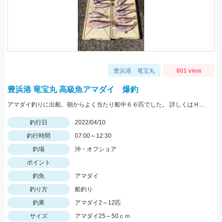
豊浜港 竜宝丸
801 view
豊浜港 竜宝丸 高級魚アマダイ 爆釣
アマダイ釣りに出船。朝からよく当たり船中６６匹でした。 詳しくはＨＰで。
釣行日
2022/04/10
釣行時間
07:00～12:30
釣場
沖・オフショア
ポイント
釣魚
アマダイ
釣り方
船釣り
釣果
アマダイ2～12匹
サイズ
アマダイ25～50ｃｍ