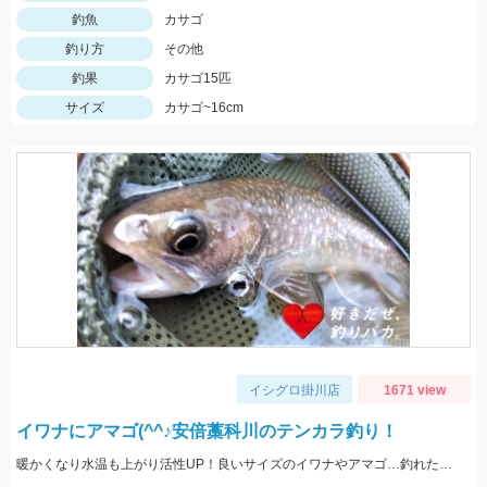
釣魚
カサゴ
釣り方
その他
釣果
カサゴ15匹
サイズ
カサゴ~16cm
イシグロ掛川店
1671 view
イワナにアマゴ(^^♪安倍藁科川のテンカラ釣り！
暖かくなり水温も上がり活性UP！良いサイズのイワナやアマゴ…釣れた時の嬉しさはひとしおです。イワナは太字の針使用。