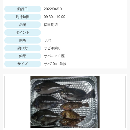
釣行日
2022/04/10
釣行時間
09:30～10:00
釣場
福田周辺
ポイント
釣魚
サバ
釣り方
サビキ釣り
釣果
サバ～２０匹
サイズ
サバ10cm前後