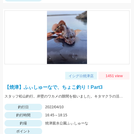
イシグロ焼津店
1451 view
【焼津】ふぃしゅーなで、ちょこ釣り！Part3
スタッフ松山釣行。岸壁のワカメの隙間を狙いました。キタマクラの活性が高いです。エサはオキアミL。
釣行日
2022/04/10
釣行時間
16:45～18:15
釣場
焼津親水公園ふぃしゅーな
ポイント