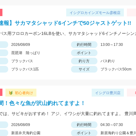
イシグロカインズモール彦根店
速報】サカマタシャッド6インチで50ジャストゲット!!
日
2026/08/09
釣行時間
13:00～17:30
琵琶湖 陸っぱり
ポイント
ブラックバス
釣り方
バス釣り
ブラックバス1匹
サイズ
ブラックバス50cm
初心者向け
イシグロ豊川店
間！色々な魚が沢山釣れてますよ！
日
2026/08/09
釣行時間
04:30～07:30
新居弁天海釣公園
ポイント
新居海釣り公園＆豊