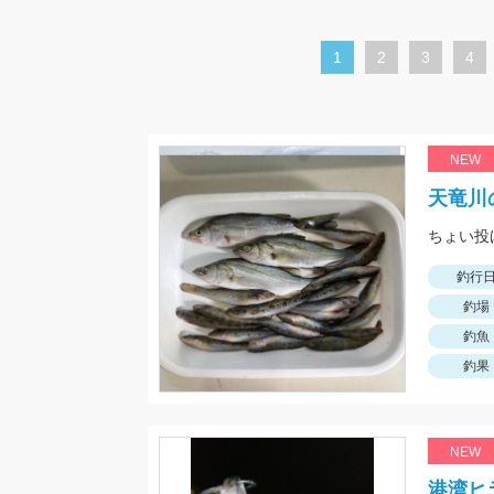
カ
1
ペ
2
ペ
3
ペ
4
レ
ー
ー
ー
ン
ジ
ジ
ジ
ト
NEW
ペ
天竜川
ー
ジ
釣行
釣場
釣魚
釣果
NEW
港湾ヒ