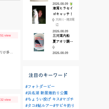
2026.08.09
港湾ヒラセイ
ゴキャッチ！
大井川・焼津周
辺
2026.08.09
51 view
三河湾内船
夏アオリ調
査！
ちょい投げ釣りでオモリは3号、針は7号、エサは石ゴカイを使用しました。アタリが多くて楽しめました♪
2026.08.09
注目のキーワード
#フォトダービー
#浜名湖 新居海釣り公園
#ちょうい投げ キス
#マゴチ
32 view
#タコ
#鮎ルアー
#サビキ釣り