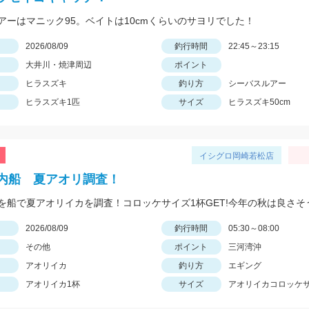
アーはマニック95。ベイトは10cmくらいのサヨリでした！
日
2026/08/09
釣行時間
22:45～23:15
大井川・焼津周辺
ポイント
ヒラスズキ
釣り方
シーバスルアー
ヒラスズキ1匹
サイズ
ヒラスズキ50cm
イシグロ岡崎若松店
内船 夏アオリ調査！
日
2026/08/09
釣行時間
05:30～08:00
その他
ポイント
三河湾沖
アオリイカ
釣り方
エギング
アオリイカ1杯
サイズ
アオリイカコロッケ