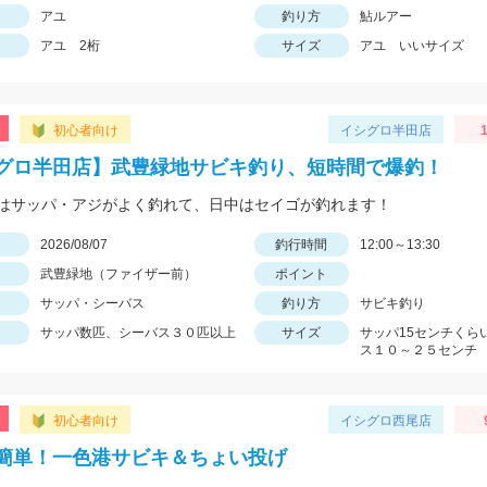
アユ
釣り方
鮎ルアー
アユ 2桁
サイズ
アユ いいサイズ
初心者向け
イシグロ半田店
グロ半田店】武豊緑地サビキ釣り、短時間で爆釣！
はサッパ・アジがよく釣れて、日中はセイゴが釣れます！
日
2026/08/07
釣行時間
12:00～13:30
武豊緑地（ファイザー前）
ポイント
サッパ・シーバス
釣り方
サビキ釣り
サッパ数匹、シーバス３０匹以上
サイズ
サッパ15センチくら
ス１０～２５センチ
初心者向け
イシグロ西尾店
簡単！一色港サビキ＆ちょい投げ