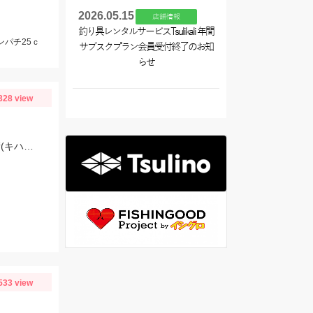
2026.05.15
店舗情報
釣り具レンタルサービスTsulikali 年間
ンパチ25ｃ
サブスクプラン会員受付終了のお知
らせ
328 view
タックルはThulinoクーリアライトゲームロックセット、使用ルアーはアイマ祈晴(キハル)MD75F。20cm超え多くハリ飛ばされました。
533 view