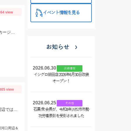
特徴と考え方
イベント情報を見る
64 view
ツリノ バス用フロロカーボン16LBを使い、サカマタシャッド6インチノーシンカージャークで50cmジャストをキャッチ!!夕マズメはデカいワームが効きます♪
お知らせ
2026.06.30
店舗情報
イシグロ磐田店 2026年6月30日改装
オープン！
805 view
2026.06.25
その他
浜名湖内では、サビキがおすすめ！ アジ、イワシが大量に釣れてますよ。 豊川周辺では、ハゼが入れ喰い状態！ 渥美半島側では、マゴチ、ヒラメ、青物 などターゲットが多数回遊中！
石黒 衆 会長が、令和8年浜松市市勢
功労者表彰を受彰されました
川河口周辺＆