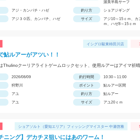
渥美半島サーフ
アジ・カンパチ・ハゼ
釣り方
ショアジギング
アジ３０匹、カンパチ、ハゼ
サイズ
アジ10～15ｃｍ、カ
ｍ、ハゼ8～15ｃｍ
イシグロ駿東柿田川店
で鮎ルアーがアツい！！
日
2026/08/09
釣行時間
10:30～11:00
狩野川
ポイント
鮎ルアー区間
アユ
釣り方
鮎ルアー
アユ
サイズ
アユ20ｃｍ
ショアソルト（愛知エリア）フィッシングマイスター 中瀬啓雅
チニング】デカチヌ狙いにはあのワーム！