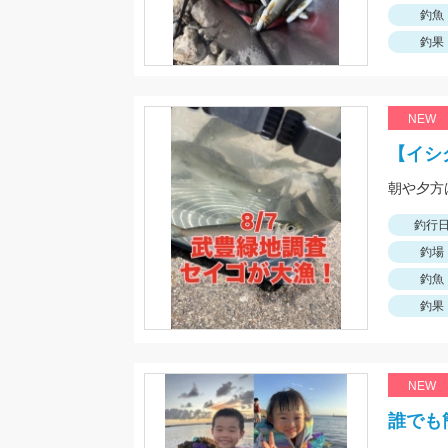
釣魚
釣果
NEW
【イシ
朝や夕方
釣行
釣場
釣魚
釣果
NEW
誰でも