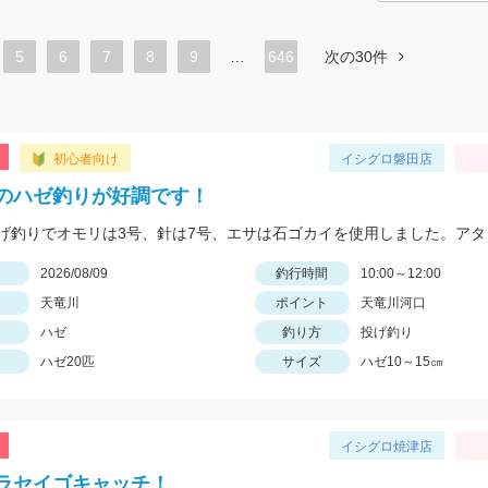
ペ
5
ペ
6
ペ
7
ペ
8
ペ
9
…
646
次の30件
ー
ー
ー
ー
ー
ジ
ジ
ジ
ジ
ジ
初心者向け
イシグロ磐田店
のハゼ釣りが好調です！
日
2026/08/09
釣行時間
10:00～12:00
天竜川
ポイント
天竜川河口
ハゼ
釣り方
投げ釣り
ハゼ20匹
サイズ
ハゼ10～15㎝
イシグロ焼津店
ラセイゴキャッチ！