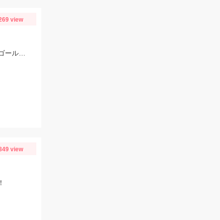
269 view
ちょい投げで少し遠くに投げた方がアタリ多かったです。エサは初心者の方は『ゴールド』が針に刺しやすくオススメ♪ハゼはまだ小振りサイズなので、針は６号。ハゼ釣りのシーズンはこれからですよ～♪
849 view
！