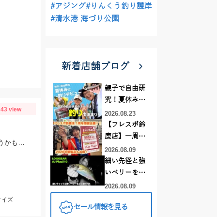
#アジング
#りんくう釣り護岸
#清水港 海づり公園
新着店舗ブログ
親子で自由研
究！夏休みに
43 view
釣りデビュー
2026.08.23
【フレスポ鈴
鹿店】一周年
三河湾内を船で夏アオリイカを調査！コロッケサイズ1杯GET!今年の秋は良さそうかも？？※調査の為リリースさせて頂きました。小型アオリイカのリリースご協力お願いします
記念セール開
2026.08.09
催中！新製品
細い先径と強
ルアーロッド
いベリーをど
もお買い
う活かすか |
2026.08.09
得！！！
LOGIGEAR AJ
サイズ
セール情報を見る
プラス510の