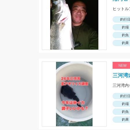
ヒットル
釣行
釣場
釣魚
釣果
NEW
三河湾
釣行
釣場
釣魚
釣果