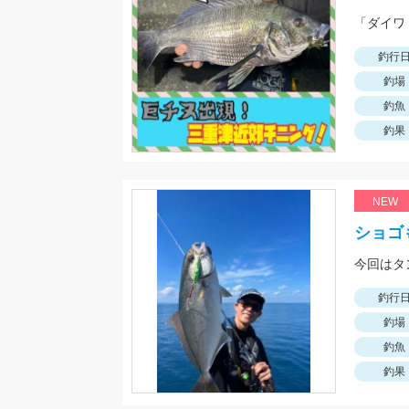
「ダイワ
釣行
釣場
釣魚
釣果
NEW
ショゴ
釣行
釣場
釣魚
釣果