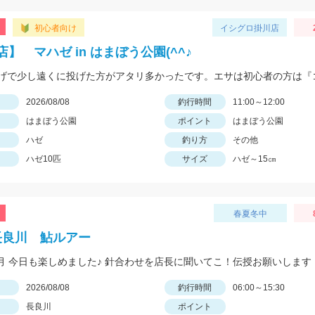
初心者向け
イシグロ掛川店
】 マハゼ in はまぼう公園(^^♪
日
2026/08/08
釣行時間
11:00～12:00
はまぼう公園
ポイント
はまぼう公園
ハゼ
釣り方
その他
ハゼ10匹
サイズ
ハゼ～15㎝
春夏冬中
 長良川 鮎ルアー
年8月 今日も楽しめました♪ 針合わせを店長に聞いてこ！伝授お願いします
日
2026/08/08
釣行時間
06:00～15:30
長良川
ポイント