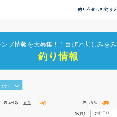
釣りを楽しむ
釣り
シング情報を大募集！！喜びと悲しみをみ
釣り情報
きます）
表示件数
表示方法
10件
30件
標準
並び順