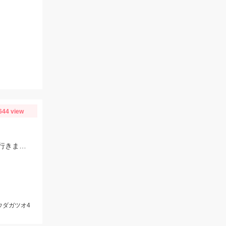
644 view
今回はタングステンが圧倒的にアタリました！絶対に1個はTG系のジグを持って行きましょう！駿河湾全域で青物絶好調です！
ウダガツオ4