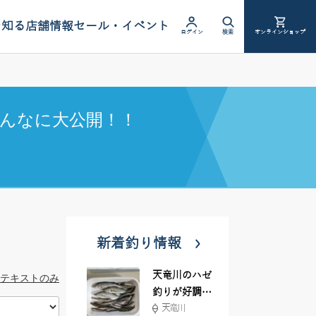
を知る
店舗情報
セール・イベント
ログイン
検索
オンラインショップ
んなに大公開！！
新着釣り情報
天竜川のハゼ
テキストのみ
釣りが好調で
天竜川
す！