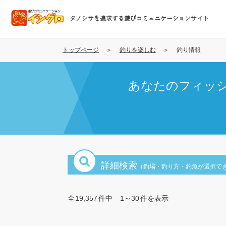
メ
イ
タノシサを追求する遊びコミュニケーションサイト
ン
コ
ン
トップページ
釣りを楽しむ
釣り情報
テ
ン
あなたのフィッ
ツ
に
移
動
詳細検索
（釣場・釣り方・釣魚が選択で
全
19,357
件中
1～30
件を表示