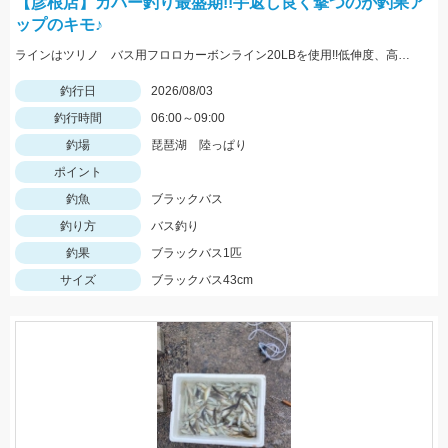
【彦根店】カバー釣り最盛期!!手返し良く撃つのが釣果ア
ップのキモ♪
ラインはツリノ バス用フロロカーボンライン20LBを使用!!低伸度、高強度でカバーの釣りはこれで決まり♪
釣行日
2026/08/03
釣行時間
06:00～09:00
釣場
琵琶湖 陸っぱり
ポイント
釣魚
ブラックバス
釣り方
バス釣り
釣果
ブラックバス1匹
サイズ
ブラックバス43cm