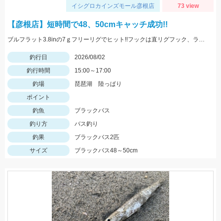
イシグロカインズモール彦根店
73 view
【彦根店】短時間で48、50cmキャッチ成功!!
ブルフラット3.8inの7ｇフリーリグでヒット!!フックは直リグフック、ラインはツリノフロロがオススメです!!カバー撃ちが熱い時期になってきましたよ♪
釣行日
2026/08/02
釣行時間
15:00～17:00
釣場
琵琶湖 陸っぱり
ポイント
釣魚
ブラックバス
釣り方
バス釣り
釣果
ブラックバス2匹
サイズ
ブラックバス48～50cm