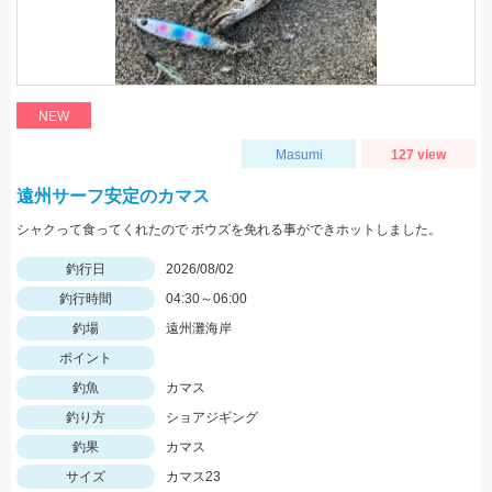
NEW
Masumi
127 view
遠州サーフ安定のカマス
シャクって食ってくれたので ボウズを免れる事ができホットしました。
釣行日
2026/08/02
釣行時間
04:30～06:00
釣場
遠州灘海岸
ポイント
釣魚
カマス
釣り方
ショアジギング
釣果
カマス
サイズ
カマス23