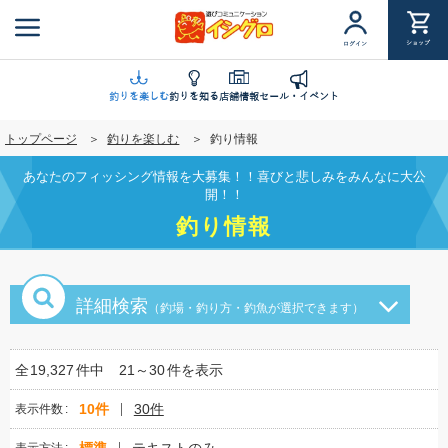
メ
イ
ショップ
ログイン
ン
コ
ン
釣りを楽しむ
釣りを知る
店舗情報
セール・イベント
テ
トップページ
釣りを楽しむ
釣り情報
ン
ツ
あなたのフィッシング情報を大募集！！喜びと悲しみをみんなに大公
に
開！！
移
釣り情報
動
詳細検索
（釣場・釣り方・釣魚が選択できます）
全
19,327
件中
21～30
件を表示
10件
30件
表示件数