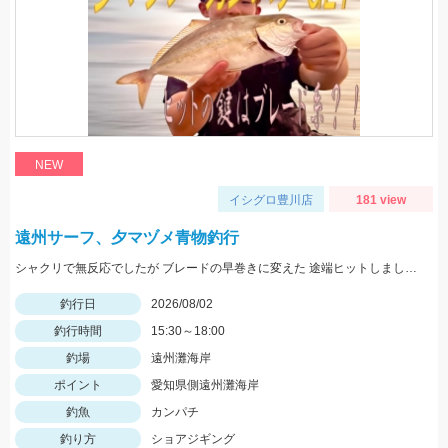
NEW
イシグロ豊川店
181 view
遠州サーフ、夕マヅメ青物釣行
シャクリで無反応でしたが ブレードの早巻きに変えた 途端ヒットしましたよ！
釣行日
2026/08/02
釣行時間
15:30～18:00
釣場
遠州灘海岸
ポイント
愛知県側遠州灘海岸
釣魚
カンパチ
釣り方
ショアジギング