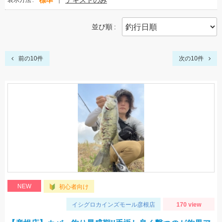
標準
テキストのみ
表示方法
並び順
前の10件
次の10件
NEW
初心者向け
イシグロカインズモール彦根店
170 view