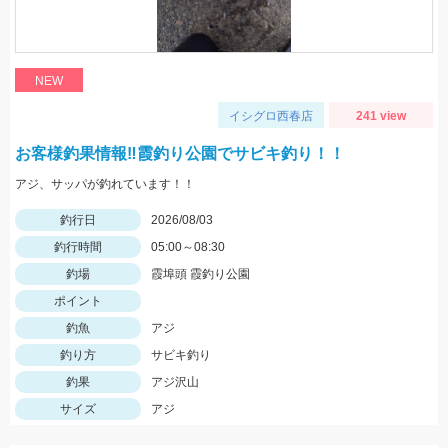
NEW
イシグロ西春店
241 view
お客様釣果情報‼霞釣り公園でサビキ釣り！！
アジ、サッパが釣れています！！
釣行日
2026/08/03
釣行時間
05:00～08:30
釣場
霞埠頭 霞釣り公園
ポイント
釣魚
アジ
釣り方
サビキ釣り
釣果
アジ沢山
サイズ
アジ