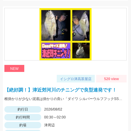
NEW
イシグロ津高茶屋店
520 view
【絶好調！】津近郊河川のチニングで良型連発です！
根掛かりが少ない泥底は掛かりの良い「ダイワ シルバーウルフフックSSストレート」「がまかつ 触角フック」がGOOD！
釣行日
2026/08/02
釣行時間
00:30～02:00
釣場
津周辺