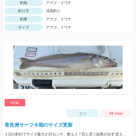
釣魚
アマゴ・イワナ
釣り方
渓流釣り
釣果
アマゴ、イワナ
サイズ
アマゴ、イワナ
NEW
エコ
99 view
香良洲サーフ今期のサイズ更新
１日の釣行でサイズ最大が15センチ、数も２７匹と思う結果が出ず 翌２日に同じ時間、同じ場所でリベンジ。 いつもはエサは石ゴカイだけど今日はゴールドイソメを使ってみました。 夜暗い時間は石ゴカイよりも当たりも多く釣れる数も多かったですね。 7時の潮止まり頃に大きな当たりで蟹かな？と思いきや何と２２センチと、21センチのダブルでした。 今期のサイズ更新をしました。 その後、ワタリガニも釣れてリベンジ成功でした。 皆さん、記念写真は釣ったその場で撮影しましょうね。 家に帰ってからでは1センチほど縮んでしまいますからね。笑