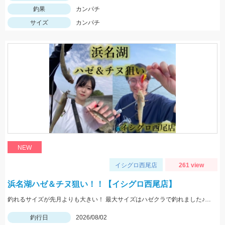
釣果
カンパチ
サイズ
カンパチ
NEW
イシグロ西尾店
261 view
浜名湖ハゼ＆チヌ狙い！！【イシグロ西尾店】
釣れるサイズが先月よりも大きい！ 最大サイズはハゼクラで釣れました♪ 夕マヅメは一面ボイルだらけ！！果たして結果は...
釣行日
2026/08/02