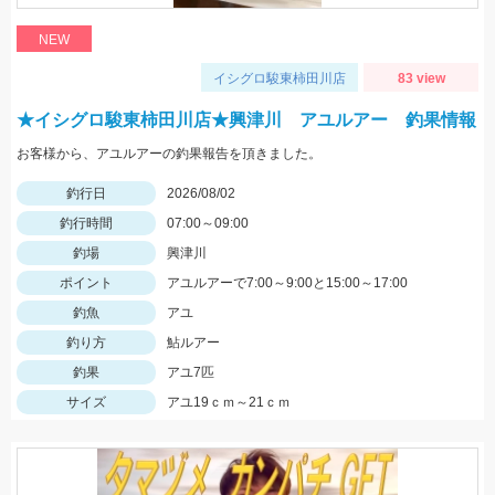
NEW
イシグロ駿東柿田川店
83 view
★イシグロ駿東柿田川店★興津川 アユルアー 釣果情報
お客様から、アユルアーの釣果報告を頂きました。
釣行日
2026/08/02
釣行時間
07:00～09:00
釣場
興津川
ポイント
アユルアーで7:00～9:00と15:00～17:00
釣魚
アユ
釣り方
鮎ルアー
釣果
アユ7匹
サイズ
アユ19ｃｍ～21ｃｍ