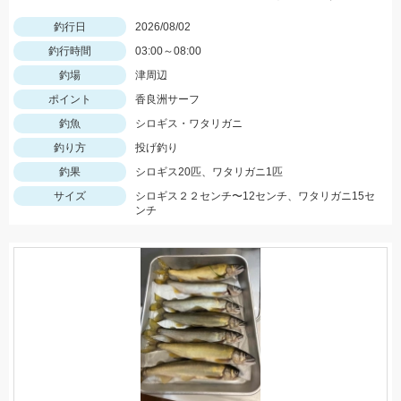
釣行日
2026/08/02
釣行時間
03:00～08:00
釣場
津周辺
ポイント
香良洲サーフ
釣魚
シロギス・ワタリガニ
釣り方
投げ釣り
釣果
シロギス20匹、ワタリガニ1匹
サイズ
シロギス２２センチ〜12センチ、ワタリガニ15セ
ンチ