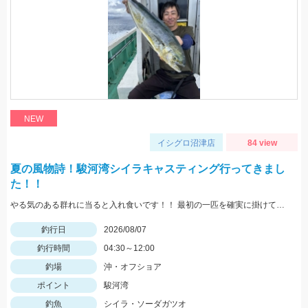
NEW
イシグロ沼津店
84 view
夏の風物詩！駿河湾シイラキャスティング行ってきまし
た！！
やる気のある群れに当ると入れ食いです！！ 最初の一匹を確実に掛けて船べりに寄せてくることで船の周りがシイラだらけになり船中お祭り騒ぎになります！！
釣行日
2026/08/07
釣行時間
04:30～12:00
釣場
沖・オフショア
ポイント
駿河湾
釣魚
シイラ・ソーダガツオ