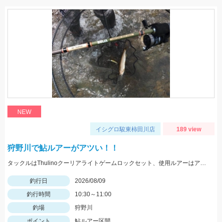
NEW
イシグロ駿東柿田川店
189 view
狩野川で鮎ルアーがアツい！！
タックルはThulinoクーリアライトゲームロックセット、使用ルアーはアイマ祈晴(キハル)MD75F。20cm超え多くハリ飛ばされました。
釣行日
2026/08/09
釣行時間
10:30～11:00
釣場
狩野川
ポイント
鮎ルアー区間