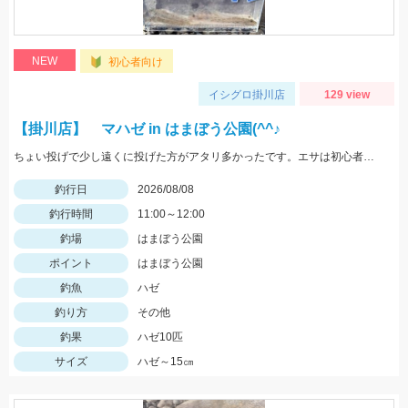
NEW
初心者向け
イシグロ掛川店
129 view
【掛川店】 マハゼ in はまぼう公園(^^♪
ちょい投げで少し遠くに投げた方がアタリ多かったです。エサは初心者の方は『ゴールド』が針に刺しやすくオススメ♪ハゼはまだ小振りサイズなので、針は６号。ハゼ釣りのシーズンはこれからですよ～♪
釣行日
2026/08/08
釣行時間
11:00～12:00
釣場
はまぼう公園
ポイント
はまぼう公園
釣魚
ハゼ
釣り方
その他
釣果
ハゼ10匹
サイズ
ハゼ～15㎝