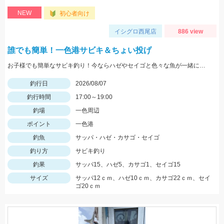
NEW
初心者向け
イシグロ西尾店
886 view
誰でも簡単！一色港サビキ＆ちょい投げ
お子様でも簡単なサビキ釣り！今ならハゼやセイゴと色々な魚が一緒に狙えて楽しいです！夏休みの自由研究にもオススメ！
釣行日
2026/08/07
釣行時間
17:00～19:00
釣場
一色周辺
ポイント
一色港
釣魚
サッパ・ハゼ・カサゴ・セイゴ
釣り方
サビキ釣り
釣果
サッパ15、ハゼ5、カサゴ1、セイゴ15
サイズ
サッパ12ｃｍ、ハゼ10ｃｍ、カサゴ22ｃｍ、セイ
ゴ20ｃｍ