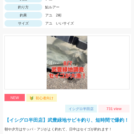
釣り方
鮎ルアー
釣果
アユ 2桁
サイズ
アユ いいサイズ
NEW
初心者向け
イシグロ半田店
731 view
【イシグロ半田店】武豊緑地サビキ釣り、短時間で爆釣！
朝や夕方はサッパ・アジがよく釣れて、日中はセイゴが釣れます！