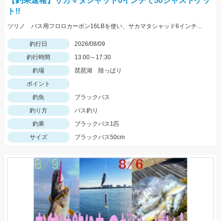
【釣果速報】サカマタシャッド6インチで50ジャストゲッ
ト!!
ツリノ バス用フロロカーボン16LBを使い、サカマタシャッド6インチノーシンカージャークで50cmジャストをキャッチ!!夕マズメはデカいワームが効きます♪
釣行日
2026/08/09
釣行時間
13:00～17:30
釣場
琵琶湖 陸っぱり
ポイント
釣魚
ブラックバス
釣り方
バス釣り
釣果
ブラックバス1匹
サイズ
ブラックバス50cm