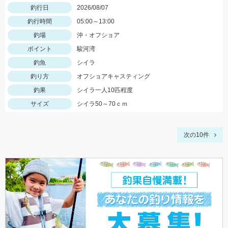
釣行日
2026/08/07
釣行時間
05:00～13:00
釣場
沖・オフショア
ポイント
駿河湾
釣魚
シイラ
釣り方
オフショアキャスティング
釣果
シイラ一人10匹程度
サイズ
シイラ50～70ｃｍ
次の10件