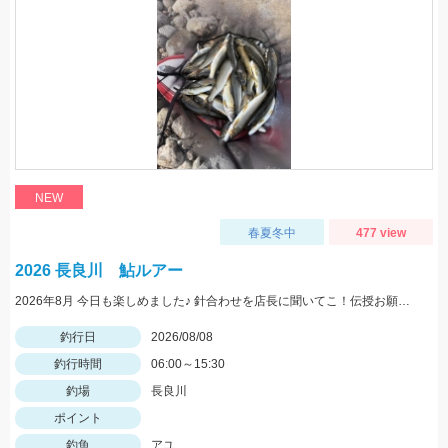
NEW
春夏冬中
477 view
2026 長良川 鮎ルアー
2026年8月 今日も楽しめました♪ 針合わせを店長に聞いてこ！伝授お願いします！
釣行日
2026/08/08
釣行時間
06:00～15:30
釣場
長良川
ポイント
釣魚
アユ