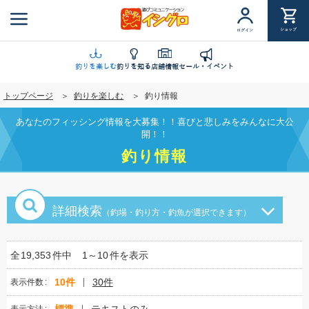
メ
イ
ショップ
ログイン
ン
コ
ン
釣りを楽しむ
釣りを知る
店舗情報
セール・イベント
テ
トップページ
釣りを楽しむ
釣り情報
ン
ツ
あなたのフィッシング情報を大募集！！喜びと悲しみをみんなに大公
に
開！！
移
釣り情報
動
詳細検索
（釣場・釣り方・釣魚が選択できます）
全
19,353
件中
1～10
件を表示
10件
30件
表示件数