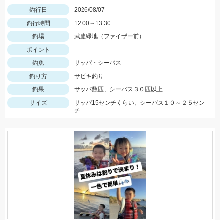
釣行日
2026/08/07
釣行時間
12:00～13:30
釣場
武豊緑地（ファイザー前）
ポイント
釣魚
サッパ・シーバス
釣り方
サビキ釣り
釣果
サッパ数匹、シーバス３０匹以上
サイズ
サッパ15センチくらい、シーバス１０～２５セン
チ