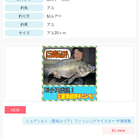
釣魚
アユ
釣り方
鮎ルアー
釣果
アユ
サイズ
アユ20ｃｍ
NEW
ショアソルト（愛知エリア）フィッシングマイスター 中瀬啓雅
81 view