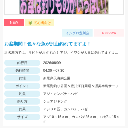
NEW
初心者向け
イシグロ豊川店
438 view
お盆期間！色々な魚が沢山釣れてますよ！
浜名湖内では、サビキがおすすめ！ アジ、イワシが大量に釣れてますよ。 豊川周辺では、ハゼが入れ喰い状態！ 渥美半島側では、マゴチ、ヒラメ、青物 などターゲットが多数回遊中！
釣行日
2026/08/09
釣行時間
04:30～07:30
釣場
新居弁天海釣公園
ポイント
新居海釣り公園＆豊川河口周辺＆渥美半島サーフ
釣魚
アジ・カンパチ・ハゼ
釣り方
ショアジギング
釣果
アジ３０匹、カンパチ、ハゼ
サイズ
アジ10～15ｃｍ、カンパチ25ｃｍ、ハゼ8～15ｃ
ｍ