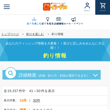
メ
イ
ショップ
ログイン
ン
コ
ン
釣りを楽しむ
釣りを知る
店舗情報
セール・イベント
テ
トップページ
釣りを楽しむ
釣り情報
ン
ツ
あなたのフィッシング情報を大募集！！喜びと悲しみをみんなに大公
に
開！！
移
釣り情報
動
詳細検索
（釣場・釣り方・釣魚が選択できます）
全
19,337
件中
41～50
件を表示
10件
30件
表示件数