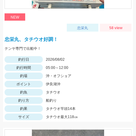
NEW
忠栄丸
58 view
忠栄丸、タチウオ好調！
テンヤ専門で出船中！
釣行日
2026/08/02
釣行時間
05:00～12:00
釣場
沖・オフショア
ポイント
伊良湖沖
釣魚
タチウオ
釣り方
船釣り
釣果
タチウオ竿頭14本
サイズ
タチウオ最大118㎝