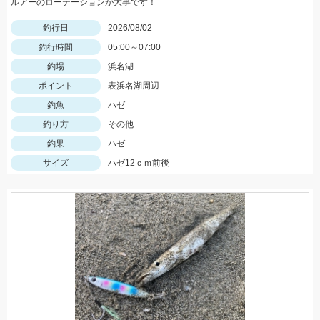
ルアーのローテーションが大事です！
釣行日
2026/08/02
釣行時間
05:00～07:00
釣場
浜名湖
ポイント
表浜名湖周辺
釣魚
ハゼ
釣り方
その他
釣果
ハゼ
サイズ
ハゼ12ｃｍ前後