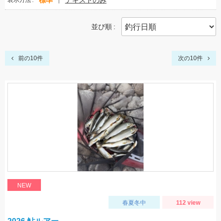
標準
テキストのみ
表示方法
並び順
前の10件
次の10件
NEW
春夏冬中
112 view