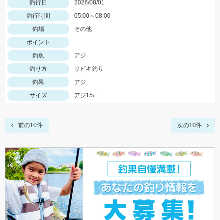
釣行日
2026/08/01
釣行時間
05:00～08:00
釣場
その他
ポイント
釣魚
アジ
釣り方
サビキ釣り
釣果
アジ
サイズ
アジ15㎝
前の10件
次の10件