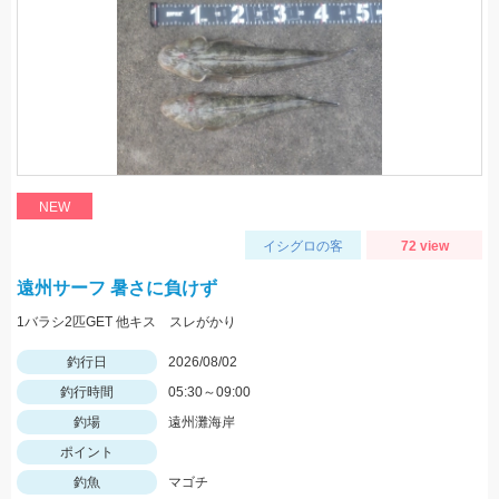
NEW
イシグロの客
72 view
遠州サーフ 暑さに負けず
1バラシ2匹GET 他キス スレがかり
釣行日
2026/08/02
釣行時間
05:30～09:00
釣場
遠州灘海岸
ポイント
釣魚
マゴチ