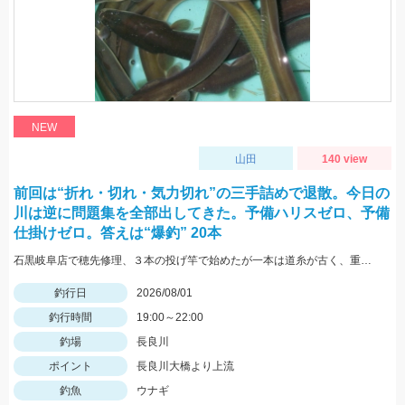
NEW
山田
140 view
前回は“折れ・切れ・気力切れ”の三手詰めで退散。今日の
川は逆に問題集を全部出してきた。予備ハリスゼロ、予備
仕掛けゼロ。答えは“爆釣” 20本
石黒岐阜店で穂先修理、３本の投げ竿で始めたが一本は道糸が古く、重りを付けて投げると切れてしまい使用できず、２本でやったが仕掛けを投げると同じ調子で鈴がなり中〜良型が釣れる休むこともできず終了後に数えたら答えは20本
釣行日
2026/08/01
釣行時間
19:00～22:00
釣場
長良川
ポイント
長良川大橋より上流
釣魚
ウナギ