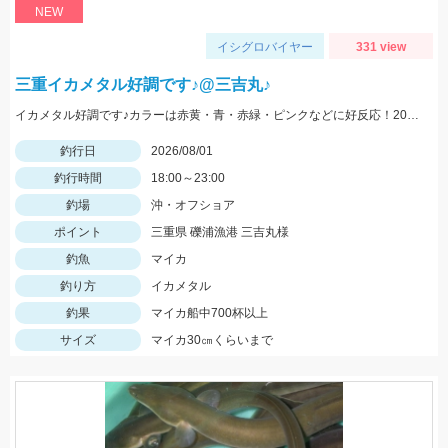
NEW
イシグロバイヤー
331 view
三重イカメタル好調です♪@三吉丸♪
イカメタル好調です♪カラーは赤黄・青・赤緑・ピンクなどに好反応！20～10ｍでもよく釣れるので、15号以下の軽いメタルもあるといいです‼
釣行日
2026/08/01
釣行時間
18:00～23:00
釣場
沖・オフショア
ポイント
三重県 礫浦漁港 三吉丸様
釣魚
マイカ
釣り方
イカメタル
釣果
マイカ船中700杯以上
サイズ
マイカ30㎝くらいまで