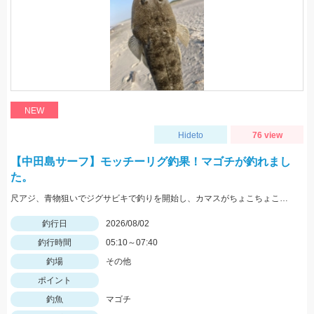
NEW
Hideto
76 view
【中田島サーフ】モッチーリグ釣果！マゴチが釣れまし
た。
尺アジ、青物狙いでジグサビキで釣りを開始し、カマスがちょこちょこ釣れるものの、狙いの魚は釣れず…。そこで先週、スズキ、イシモチを釣ることができたモッチーリグをセット！スパテラを使ってシャクりながら誘っていると、ゴンっと強い当たりがあり、なかなか歯ごたえのある引きを楽しみながら慎重に引き上げると、正体はマゴチでした。人生初マゴチの喜びと、モッチーリグで釣れたことの驚きでとても充実した釣行でした。絡まないし、ちゃんと釣れるし、モッチーリグに心から感謝しています( ´ ▽ ` )ﾉ
釣行日
2026/08/02
釣行時間
05:10～07:40
釣場
その他
ポイント
釣魚
マゴチ