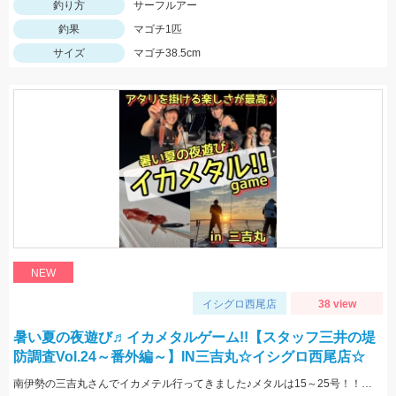
釣り方
サーフルアー
釣果
マゴチ1匹
サイズ
マゴチ38.5cm
NEW
イシグロ西尾店
38 view
暑い夏の夜遊び♬イカメタルゲーム!!【スタッフ三井の堤
防調査Vol.24～番外編～】IN三吉丸☆イシグロ西尾店☆
南伊勢の三吉丸さんでイカメテル行ってきました♪メタルは15～25号！！ヒットカラーは定番の赤緑、オレンジブラックゼブラ、ケイムラブルーなどに好反応♬マイカのサイズも大きくなってきており数、型ともに狙える今がベストタイミングです!(^^)!