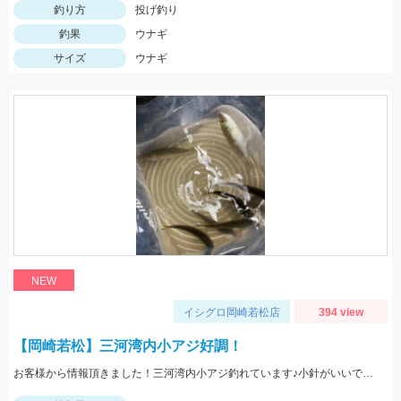
釣り方
投げ釣り
釣果
ウナギ
サイズ
ウナギ
NEW
イシグロ岡崎若松店
394 view
【岡崎若松】三河湾内小アジ好調！
お客様から情報頂きました！三河湾内小アジ釣れています♪小針がいいですよ！針のサイズは3～4号がいいです！