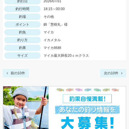
釣行日
2026/07/31
釣行時間
18:15～00:00
釣場
その他
ポイント
錦「慧樹丸」様
釣魚
マイカ
釣り方
イカメタル
釣果
マイカ86杯
サイズ
マイカ最大胴長20ｃｍクラス
前の10件
次の10件