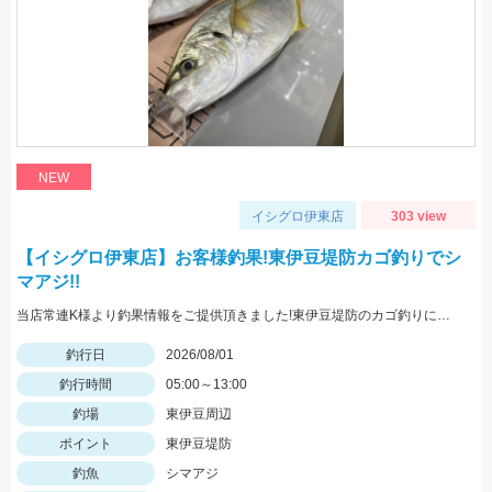
NEW
イシグロ伊東店
303 view
【イシグロ伊東店】お客様釣果!東伊豆堤防カゴ釣りでシ
マアジ!!
当店常連K様より釣果情報をご提供頂きました!東伊豆堤防のカゴ釣りにてシマアジをキャッチ!!おめでとうございます^^
釣行日
2026/08/01
釣行時間
05:00～13:00
釣場
東伊豆周辺
ポイント
東伊豆堤防
釣魚
シマアジ