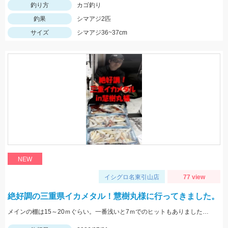
釣り方
カゴ釣り
釣果
シマアジ2匹
サイズ
シマアジ36~37cm
NEW
イシグロ名東引山店
77 view
絶好調の三重県イカメタル！慧樹丸様に行ってきました。
メインの棚は15～20ｍぐらい。一番浅いと7ｍでのヒットもありました。色々なカラーで釣れましたが、ケイムラ系が強かったです。サイズは小型中心の為、アタリが小さいので違和感→即フッキングですよ♪