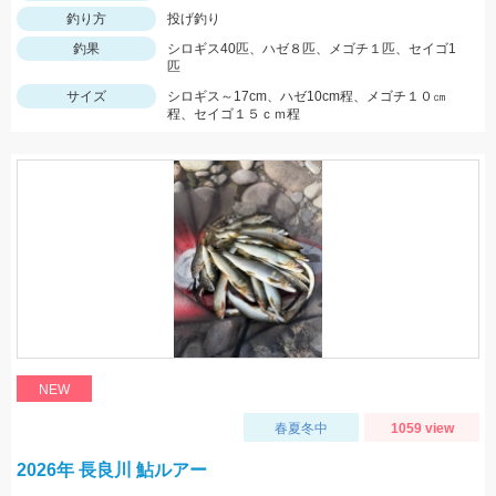
釣り方
投げ釣り
釣果
シロギス40匹、ハゼ８匹、メゴチ１匹、セイゴ1
匹
サイズ
シロギス～17cm、ハゼ10cm程、メゴチ１０㎝
程、セイゴ１５ｃｍ程
NEW
春夏冬中
1059 view
2026年 長良川 鮎ルアー