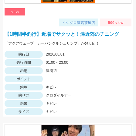
NEW
イシグロ津高茶屋店
500 view
【1時間半釣行】近場でサクッと！津近郊のチニング
「アクアウェーブ カーバンクルシュリンプ」が好反応！
釣行日
2026/08/01
釣行時間
01:00～23:00
釣場
津周辺
ポイント
釣魚
キビレ
釣り方
クロダイルアー
釣果
キビレ
サイズ
キビレ