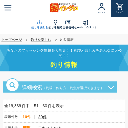
メ
イ
ショップ
ログイン
ン
コ
ン
釣りを楽しむ
釣りを知る
店舗情報
セール・イベント
テ
トップページ
釣りを楽しむ
釣り情報
ン
ツ
あなたのフィッシング情報を大募集！！喜びと悲しみをみんなに大公
に
開！！
移
釣り情報
動
詳細検索
（釣場・釣り方・釣魚が選択できます）
全
19,339
件中
51～60
件を表示
10件
30件
表示件数