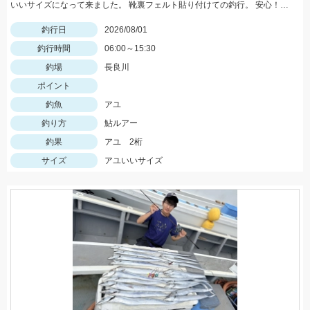
いいサイズになって来ました。 靴裏フェルト貼り付けての釣行。 安心！店長〜アドバイスありがとうございました！
釣行日
2026/08/01
釣行時間
06:00～15:30
釣場
長良川
ポイント
釣魚
アユ
釣り方
鮎ルアー
釣果
アユ 2桁
サイズ
アユいいサイズ