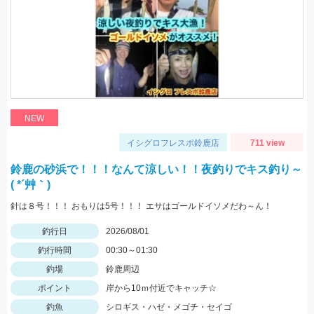
NEW
イシグロフレスポ鈴鹿店
711 view
鈴鹿の砂浜で！！！なんて涼しい！！夜釣りでキス釣り～
( *´艸｀)
針は８号！！！ おもりは5号！！！ エサはゴールドイソメだわ～ん！
釣行日
2026/08/01
釣行時間
00:30～01:30
釣場
鈴鹿周辺
ポイント
岸から10ｍ付近でキャッチ☆
釣魚
シロギス・ハゼ・メゴチ・セイゴ