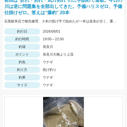
前回は“折れ・切れ・気力切れ”の三手詰めで退散。今日の
川は逆に問題集を全部出してきた。予備ハリスゼロ、予備
仕掛けゼロ。答えは“爆釣” 20本
石黒岐阜店で穂先修理、３本の投げ竿で始めたが一本は道糸が古く、重りを付けて投げると切れてしまい使用できず、２本でやったが仕掛けを投げると同じ調子で鈴がなり中〜良型が釣れる休むこともできず終了後に数えたら答えは20本
釣行日
2026/08/01
釣行時間
19:00～22:00
釣場
長良川
ポイント
長良川大橋より上流
釣魚
ウナギ
釣り方
投げ釣り
釣果
ウナギ
サイズ
ウナギ