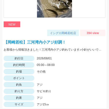
NEW
イシグロ岡崎若松店
394 view
【岡崎若松】三河湾内小アジ好調！
お客様から情報頂きました！三河湾内小アジ釣れています♪小針がいいですよ！針のサイズは3～4号がいいです！
釣行日
2026/08/01
釣行時間
05:00～08:00
釣場
その他
ポイント
釣魚
アジ
釣り方
サビキ釣り
釣果
アジ
サイズ
アジ15㎝