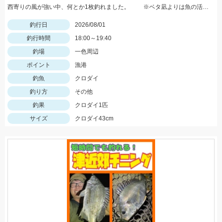
西寄りの風が強い中、何とか1枚釣れました。 ※ベタ凪よりは魚の活性が高い気がします。
釣行日
2026/08/01
釣行時間
18:00～19:40
釣場
一色周辺
ポイント
漁港
釣魚
クロダイ
釣り方
その他
釣果
クロダイ1匹
サイズ
クロダイ43cm