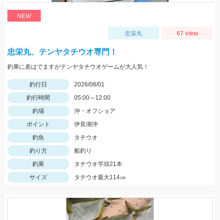
NEW
忠栄丸
67 view
忠栄丸、テンヤタチウオ専門！
釣果に差はでますがテンヤタチウオゲームが大人気！
釣行日
2026/08/01
釣行時間
05:00～12:00
釣場
沖・オフショア
ポイント
伊良湖沖
釣魚
タチウオ
釣り方
船釣り
釣果
タチウオ竿頭21本
サイズ
タチウオ最大114㎝