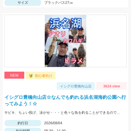
サイズ
ブラックバス27㎝
NEW
初心者向け
イシグロ豊橋向山店
3624 view
イシグロ豊橋向山店☆なんでも釣れる浜名湖海釣公園へ行
ってみよう！☆
サビキ、ちょい投げ、泳がせ・・・と色々な魚を釣ることができるので仕掛けも何種類か用意していけば楽しむことができますよ！
釣行日
2026/08/04