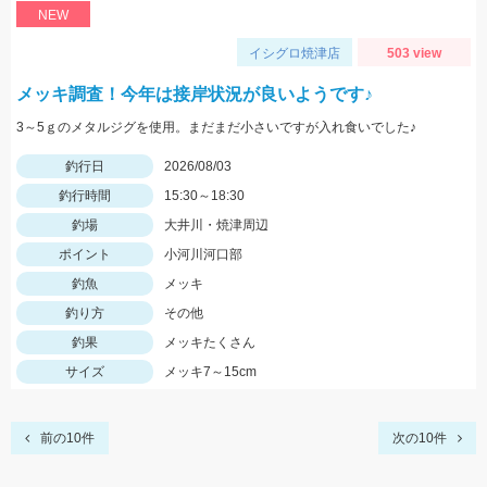
NEW
イシグロ焼津店
503 view
メッキ調査！今年は接岸状況が良いようです♪
3～5ｇのメタルジグを使用。まだまだ小さいですが入れ食いでした♪
釣行日
2026/08/03
釣行時間
15:30～18:30
釣場
大井川・焼津周辺
ポイント
小河川河口部
釣魚
メッキ
釣り方
その他
釣果
メッキたくさん
サイズ
メッキ7～15cm
前の10件
次の10件