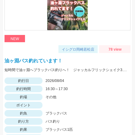
NEW
イシグロ岡崎若松店
78 view
油ヶ淵バス釣れています！
短時間で油ヶ淵へブラックバス釣りへ！ ジャッカルフリックシェイク3.8のノーシンカーワッキーでGET!
釣行日
2026/08/04
釣行時間
16:30～17:30
釣場
その他
ポイント
釣魚
ブラックバス
釣り方
バス釣り
釣果
ブラックバス1匹