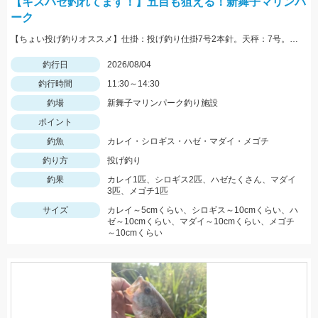
【キスハゼ釣れてます！】五目も狙える！新舞子マリンパ
ーク
【ちょい投げ釣りオススメ】仕掛：投げ釣り仕掛7号2本針。天秤：7号。エサ：石ゴカイorゴールドイソメ。誘い方：サビいて止めての繰り返し。
釣行日
2026/08/04
釣行時間
11:30～14:30
釣場
新舞子マリンパーク釣り施設
ポイント
釣魚
カレイ・シロギス・ハゼ・マダイ・メゴチ
釣り方
投げ釣り
釣果
カレイ1匹、シロギス2匹、ハゼたくさん、マダイ
3匹、メゴチ1匹
サイズ
カレイ～5cmくらい、シロギス～10cmくらい、ハ
ゼ～10cmくらい、マダイ～10cmくらい、メゴチ
～10cmくらい