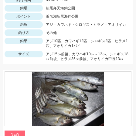
釣行時間
05:30～11:30
釣場
新居弁天海釣公園
ポイント
浜名湖新居海釣公園
釣魚
アジ・カワハギ・シロギス・ヒラメ・アオリイカ
釣り方
その他
釣果
アジ10匹、カワハギ12匹、シロギス2匹、ヒラメ1
匹、アオリイカ1パイ
サイズ
アジ15㎝前後、カワハギ10㎝～13㎝、シロギス18
㎝前後、ヒラメ35㎝前後、アオリイカ甲長13㎝
NEW