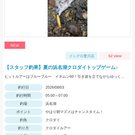
NEW
イシグロ豊川店
62 view
【スタッフ釣果】夏の浜名湖クロダイトップゲーム♪
ヒットルアーはブルーブルー イネムン60！引き波を立てながらゆっくり水面をタダ巻き。単発でしたがバシュッと気持ちよくバイトが出ました☆
釣行日
2026/08/03
釣行時間
05:00～07:00
釣場
浜名湖
ポイント
やはり朝マズメはチャンスタイム！
釣魚
クロダイ
釣り方
クロダイルアー