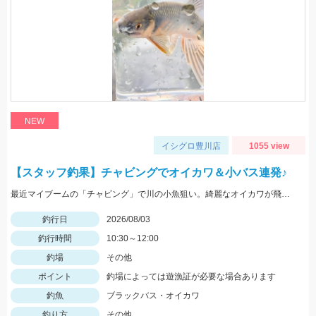
NEW
イシグロ豊川店
1055 view
【スタッフ釣果】チャビングでオイカワ＆小バス連発♪
最近マイブームの「チャビング」で川の小魚狙い。綺麗なオイカワが飛び出しました♪途中からはブラックバスの子供がスプーンやスピナーに連続ヒットしてきました。
釣行日
2026/08/03
釣行時間
10:30～12:00
釣場
その他
ポイント
釣場によっては遊漁証が必要な場合あります
釣魚
ブラックバス・オイカワ
釣り方
その他