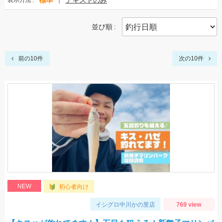
標準
テキストのみ
表示方法
並び順
前の10件
次の10件
NEW
初心者向け
イシグロ中川かの里店
769 view