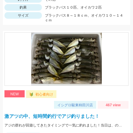
釣果
ブラックバス１０匹、オイカワ２匹
サイズ
ブラックバス８～１８ｃｍ、オイカワ１０～１４
ｃｍ
NEW
初心者向け
イシグロ駿東柿田川店
467 view
激アツの中、短時間釣行でアジ釣りました！
アジの群れが回遊してきたタイミングで一気に釣れました！当日は、のべ竿と豆アジマッチ・スピード餌つけ器仕掛・生アミエビなどを使用しました。