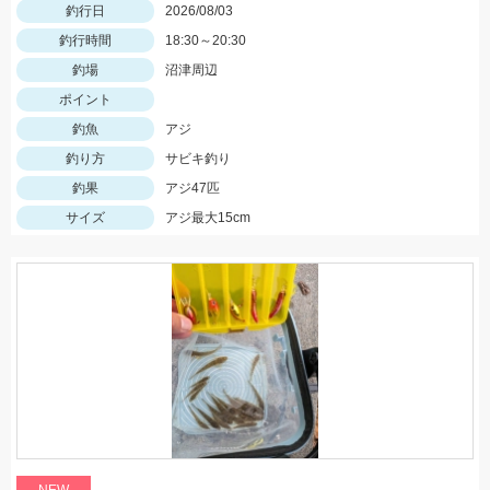
釣行日
2026/08/03
釣行時間
18:30～20:30
釣場
沼津周辺
ポイント
釣魚
アジ
釣り方
サビキ釣り
釣果
アジ47匹
サイズ
アジ最大15cm