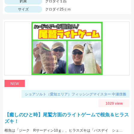
釣果
クロダイ１匹
サイズ
クロダイ25ｃｍ
NEW
ショアソルト（愛知エリア）フィッシングマイスター 中瀬啓雅
1029 view
【癒しのひと時】尾鷲方面のライトゲームで根魚＆ヒラス
ズキ！
根魚は「ジーク Rサーディン10ｇ」、ヒラスズキは「バスデイ シュガペン70Ｆ」が好調！