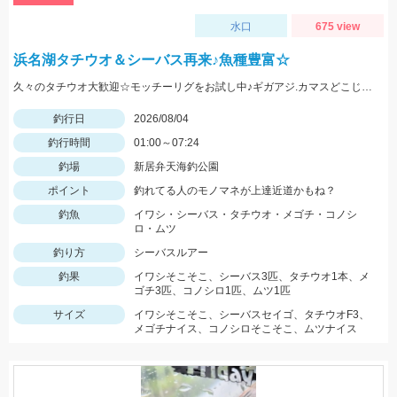
水口
675 view
浜名湖タチウオ＆シーバス再来♪魚種豊富☆
久々のタチウオ大歓迎☆モッチーリグをお試し中♪ギガアジ.カマスどこじゃ？
釣行日
2026/08/04
釣行時間
01:00～07:24
釣場
新居弁天海釣公園
ポイント
釣れてる人のモノマネが上達近道かもね？
釣魚
イワシ・シーバス・タチウオ・メゴチ・コノシ
ロ・ムツ
釣り方
シーバスルアー
釣果
イワシそこそこ、シーバス3匹、タチウオ1本、メ
ゴチ3匹、コノシロ1匹、ムツ1匹
サイズ
イワシそこそこ、シーバスセイゴ、タチウオF3、
メゴチナイス、コノシロそこそこ、ムツナイス