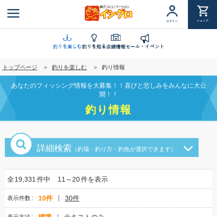
メ
イ
ショップ
ログイン
ン
コ
ン
釣りを楽しむ
釣りを知る
店舗情報
セール・イベント
テ
トップページ
釣りを楽しむ
釣り情報
ン
ツ
あなたのフィッシング情報を大募集！！喜びと悲しみをみんなに大公
に
開！！
移
釣り情報
動
詳細検索
（釣場・釣り方・釣魚が選択できます）
全
19,331
件中
11～20
件を表示
10件
30件
表示件数