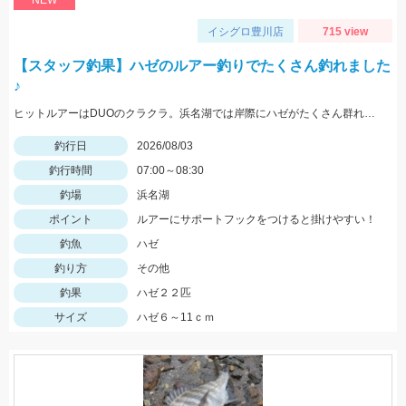
NEW
イシグロ豊川店
715 view
【スタッフ釣果】ハゼのルアー釣りでたくさん釣れました
♪
ヒットルアーはDUOのクラクラ。浜名湖では岸際にハゼがたくさん群れているのが見えます。ハゼ用のルアーを底に当てながらゆっくり巻くだけ！ハゼがたくさんアタックしてきて面白いです。
釣行日
2026/08/03
釣行時間
07:00～08:30
釣場
浜名湖
ポイント
ルアーにサポートフックをつけると掛けやすい！
釣魚
ハゼ
釣り方
その他
釣果
ハゼ２２匹
サイズ
ハゼ６～11ｃｍ