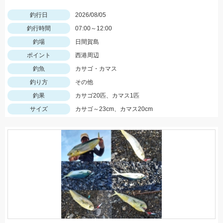
釣行日
2026/08/05
釣行時間
07:00～12:00
釣場
日間賀島
ポイント
西港周辺
釣魚
カサゴ・カマス
釣り方
その他
釣果
カサゴ20匹、カマス1匹
サイズ
カサゴ～23cm、カマス20cm