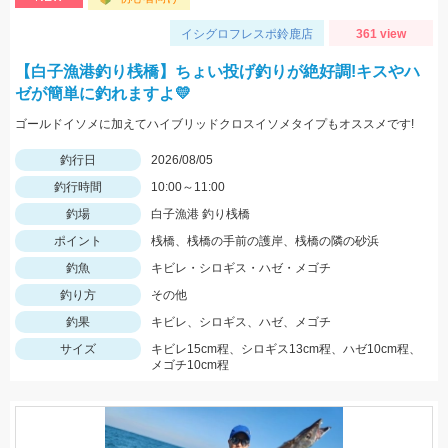
イシグロフレスポ鈴鹿店
361 view
【白子漁港釣り桟橋】ちょい投げ釣りが絶好調!キスやハ
ゼが簡単に釣れますよ💛
ゴールドイソメに加えてハイブリッドクロスイソメタイプもオススメです!
釣行日
2026/08/05
釣行時間
10:00～11:00
釣場
白子漁港 釣り桟橋
ポイント
桟橋、桟橋の手前の護岸、桟橋の隣の砂浜
釣魚
キビレ・シロギス・ハゼ・メゴチ
釣り方
その他
釣果
キビレ、シロギス、ハゼ、メゴチ
サイズ
キビレ15cm程、シロギス13cm程、ハゼ10cm程、
メゴチ10cm程