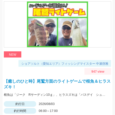
NEW
ショアソルト（愛知エリア）フィッシングマイスター 中瀬啓雅
947 view
【癒しのひと時】尾鷲方面のライトゲームで根魚＆ヒラス
ズキ！
根魚は「ジーク Rサーディン10ｇ」、ヒラスズキは「バスデイ シュガペン70Ｆ」が好調！
釣行日
2026/08/03
釣行時間
06:00～17:00