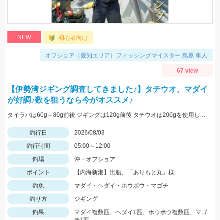
NEW
初心者向け
オフショア（愛知エリア）フィッシングマイスター 鳥原 隼人
67 view
【伊勢湾ジギング調査してきました♪】タチウオ、マダイ
が好調♪数を狙うなら今がオススメ♪
タイラバは60g～80g前後 ジギングは120g前後 タチウオは200gを使用しました
釣行日
2026/08/03
釣行時間
05:00～12:00
釣場
沖・オフショア
ポイント
【内海新港】出船、「ありもと丸」様
釣魚
マダイ・ヘダイ・ホウボウ・マゴチ
釣り方
ジギング
釣果
マダイ複数匹、ヘダイ1匹、ホウボウ複数匹、マゴ