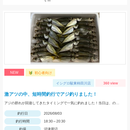
ｃｍ
NEW
初心者向け
イシグロ駿東柿田川店
360 view
激アツの中、短時間釣行でアジ釣りました！
アジの群れが回遊してきたタイミングで一気に釣れました！当日は、のべ竿と豆アジマッチ・スピード餌つけ器仕掛・生アミエビなどを使用しました。
釣行日
2026/08/03
釣行時間
18:30～20:30
釣場
沼津周辺