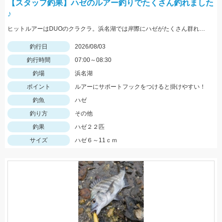
【スタッフ釣果】ハゼのルアー釣りでたくさん釣れました
♪
ヒットルアーはDUOのクラクラ。浜名湖では岸際にハゼがたくさん群れているのが見えます。ハゼ用のルアーを底に当てながらゆっくり巻くだけ！ハゼがたくさんアタックしてきて面白いです。
釣行日
2026/08/03
釣行時間
07:00～08:30
釣場
浜名湖
ポイント
ルアーにサポートフックをつけると掛けやすい！
釣魚
ハゼ
釣り方
その他
釣果
ハゼ２２匹
サイズ
ハゼ６～11ｃｍ