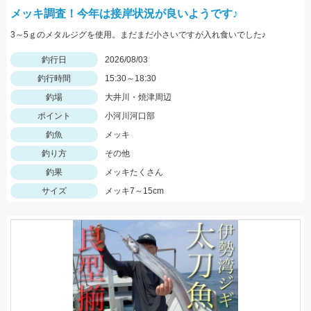
メッキ調査！今年は接岸状況が良いようです♪
3～5ｇのメタルジグを使用。まだまだ小さいですが入れ食いでした♪
釣行日
2026/08/03
釣行時間
15:30～18:30
釣場
大井川・焼津周辺
ポイント
小河川河口部
釣魚
メッキ
釣り方
その他
釣果
メッキたくさん
サイズ
メッキ7～15cm