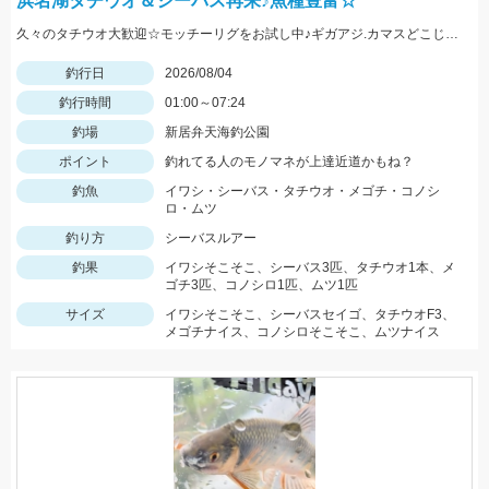
浜名湖タチウオ＆シーバス再来♪魚種豊富☆
久々のタチウオ大歓迎☆モッチーリグをお試し中♪ギガアジ.カマスどこじゃ？
釣行日
2026/08/04
釣行時間
01:00～07:24
釣場
新居弁天海釣公園
ポイント
釣れてる人のモノマネが上達近道かもね？
釣魚
イワシ・シーバス・タチウオ・メゴチ・コノシ
ロ・ムツ
釣り方
シーバスルアー
釣果
イワシそこそこ、シーバス3匹、タチウオ1本、メ
ゴチ3匹、コノシロ1匹、ムツ1匹
サイズ
イワシそこそこ、シーバスセイゴ、タチウオF3、
メゴチナイス、コノシロそこそこ、ムツナイス