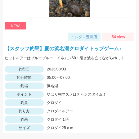
NEW
イシグロ豊川店
54 view
【スタッフ釣果】夏の浜名湖クロダイトップゲーム♪
ヒットルアーはブルーブルー イネムン60！引き波を立てながらゆっくり水面をタダ巻き。単発でしたがバシュッと気持ちよくバイトが出ました☆
釣行日
2026/08/03
釣行時間
05:00～07:00
釣場
浜名湖
ポイント
やはり朝マズメはチャンスタイム！
釣魚
クロダイ
釣り方
クロダイルアー
釣果
クロダイ１匹
サイズ
クロダイ25ｃｍ