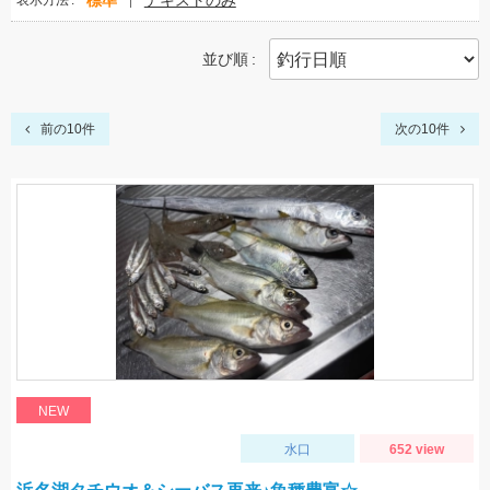
標準
テキストのみ
表示方法
並び順
前の10件
次の10件
NEW
水口
652 view