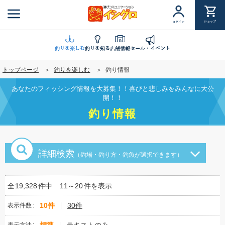
メ
イ
ショップ
ログイン
ン
コ
ン
釣りを楽しむ
釣りを知る
店舗情報
セール・イベント
テ
トップページ
釣りを楽しむ
釣り情報
ン
ツ
あなたのフィッシング情報を大募集！！喜びと悲しみをみんなに大公
に
開！！
移
釣り情報
動
詳細検索
（釣場・釣り方・釣魚が選択できます）
全
19,328
件中
11～20
件を表示
10件
30件
表示件数