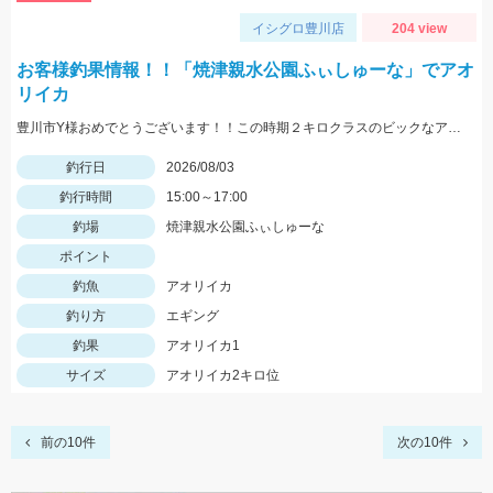
イシグロ豊川店
204 view
お客様釣果情報！！「焼津親水公園ふぃしゅーな」でアオ
リイカ
豊川市Y様おめでとうございます！！この時期２キロクラスのビックなアオリイカを見事に仕留められました！！ 釣れているのが500ｇクラスの情報だったので、ヒットした瞬間はエイかと思ったそうです。
釣行日
2026/08/03
釣行時間
15:00～17:00
釣場
焼津親水公園ふぃしゅーな
ポイント
釣魚
アオリイカ
釣り方
エギング
釣果
アオリイカ1
サイズ
アオリイカ2キロ位
前の10件
次の10件