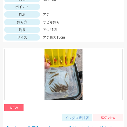
ポイント
釣魚
アジ
釣り方
サビキ釣り
釣果
アジ47匹
サイズ
アジ最大15cm
NEW
イシグロ豊川店
527 view