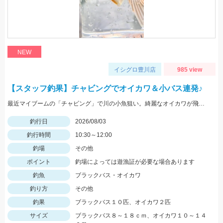
NEW
イシグロ豊川店
985 view
【スタッフ釣果】チャビングでオイカワ＆小バス連発♪
最近マイブームの「チャビング」で川の小魚狙い。綺麗なオイカワが飛び出しました♪途中からはブラックバスの子供がスプーンやスピナーに連続ヒットしてきました。
釣行日
2026/08/03
釣行時間
10:30～12:00
釣場
その他
ポイント
釣場によっては遊漁証が必要な場合あります
釣魚
ブラックバス・オイカワ
釣り方
その他
釣果
ブラックバス１０匹、オイカワ２匹
サイズ
ブラックバス８～１８ｃｍ、オイカワ１０～１４