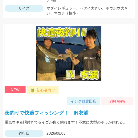
チ1匹
サイズ
マダイレギュラー、ヘダイ大きい、ホウボウ大き
い、マゴチ（極小）
NEW
初心者向け
イシグロ豊田店
784 view
夜釣りで快適フィッシング！ IN衣浦
電気ウキ＆胴付きでセイゴが良く釣れます！不意に大型のボラが釣れることもあるので、ネットがあると安心です。
釣行日
2026/08/03