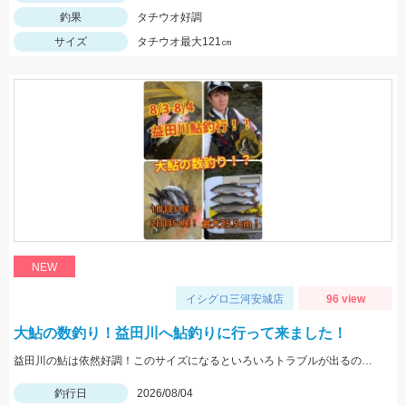
釣果
タチウオ好調
サイズ
タチウオ最大121㎝
NEW
イシグロ三河安城店
96 view
大鮎の数釣り！益田川へ鮎釣りに行って来ました！
益田川の鮎は依然好調！このサイズになるといろいろトラブルが出るので仕掛けは太めがおすすめです！針は7.5号～８号！三河安城店岩崎釣行
釣行日
2026/08/04