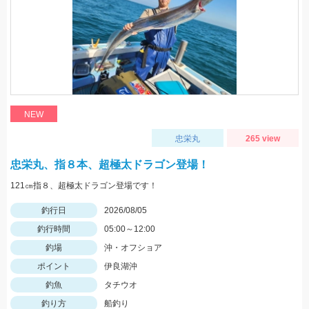
NEW
忠栄丸
265 view
忠栄丸、指８本、超極太ドラゴン登場！
121㎝指８、超極太ドラゴン登場です！
釣行日
2026/08/05
釣行時間
05:00～12:00
釣場
沖・オフショア
ポイント
伊良湖沖
釣魚
タチウオ
釣り方
船釣り