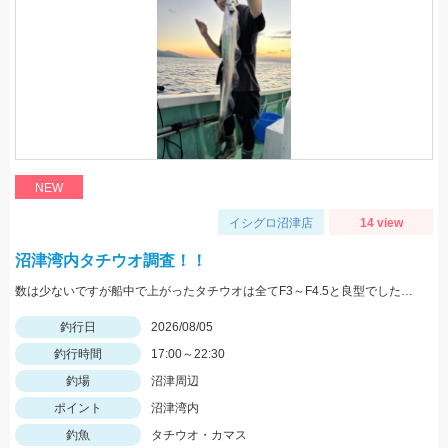
NEW
イシグロ沼津店
14 view
沼津湾内タチウオ調査！！
数は少ないですが船中で上がったタチウオは全てF3～F4.5と良型でした！ ベイトは多くて雰囲気はあったので群れが来ればタチウオ祭り始まりそうです！！
釣行日
2026/08/05
釣行時間
17:00～22:30
釣場
沼津周辺
ポイント
沼津湾内
釣魚
タチウオ・カマス