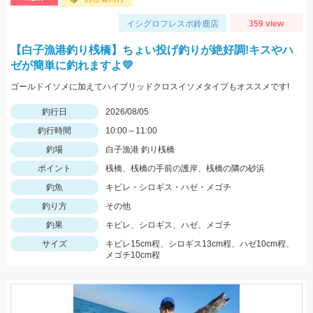
イシグロフレスポ鈴鹿店
359 view
【白子漁港釣り桟橋】ちょい投げ釣りが絶好調!キスやハ
ゼが簡単に釣れますよ💛
ゴールドイソメに加えてハイブリッドクロスイソメタイプもオススメです!
釣行日
2026/08/05
釣行時間
10:00～11:00
釣場
白子漁港 釣り桟橋
ポイント
桟橋、桟橋の手前の護岸、桟橋の隣の砂浜
釣魚
キビレ・シロギス・ハゼ・メゴチ
釣り方
その他
釣果
キビレ、シロギス、ハゼ、メゴチ
サイズ
キビレ15cm程、シロギス13cm程、ハゼ10cm程、
メゴチ10cm程