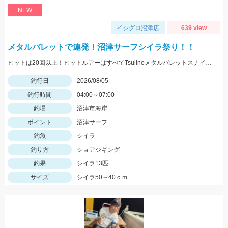
NEW
イシグロ沼津店
639 view
メタルバレットで連発！沼津サーフシイラ祭り！！
ヒットは20回以上！ヒットルアーはすべてTsulinoメタルバレットスナイパー40ｇでした。
釣行日
2026/08/05
釣行時間
04:00～07:00
釣場
沼津市海岸
ポイント
沼津サーフ
釣魚
シイラ
釣り方
ショアジギング
釣果
シイラ13匹
サイズ
シイラ50～40ｃｍ