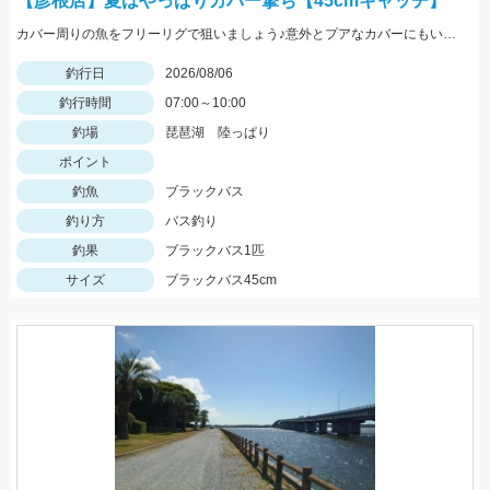
【彦根店】夏はやっぱりカバー撃ち【45cmキャッチ】
カバー周りの魚をフリーリグで狙いましょう♪意外とプアなカバーにもいますよ♪
釣行日
2026/08/06
釣行時間
07:00～10:00
釣場
琵琶湖 陸っぱり
ポイント
釣魚
ブラックバス
釣り方
バス釣り
釣果
ブラックバス1匹
サイズ
ブラックバス45cm