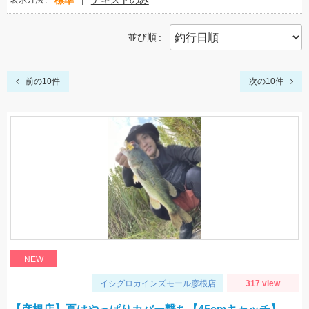
標準
テキストのみ
表示方法
並び順
前の10件
次の10件
NEW
イシグロカインズモール彦根店
317 view