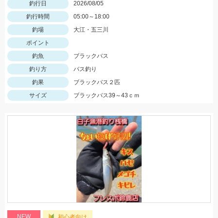
釣行日
2026/08/05
釣行時間
05:00～18:00
釣場
大江・五三川
ポイント
釣魚
ブラックバス
釣り方
バス釣り
釣果
ブラックバス２匹
サイズ
ブラックバス39～43ｃｍ
NEW
初心者向け