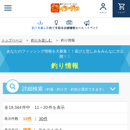
メ
イ
ショップ
ログイン
ン
コ
ン
釣りを楽しむ
釣りを知る
店舗情報
セール・イベント
テ
トップページ
釣りを楽しむ
釣り情報
ン
ツ
あなたのフィッシング情報を大募集！！喜びと悲しみをみんなに大公
に
開！！
移
釣り情報
動
詳細検索
（釣場・釣り方・釣魚が選択できます）
全
19,344
件中
11～20
件を表示
10件
30件
表示件数