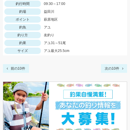
釣行時間
09:30～17:00
釣場
益田川
ポイント
萩原地区
釣魚
アユ
釣り方
友釣り
釣果
アユ31～51尾
サイズ
アユ最大25.5cm
前の10件
次の10件