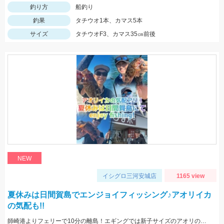
釣り方
船釣り
釣果
タチウオ1本、カマス5本
サイズ
タチウオF3、カマス35㎝前後
NEW
イシグロ三河安城店
1165 view
夏休みは日間賀島でエンジョイフィッシング♪アオリイカ
の気配も!!
師崎港よりフェリーで10分の離島！エギングでは新子サイズのアオリのチェイス多数！ロックフィッシュは足元を10ｇの根魚玉で狙うと効果的♪カバスキャでも釣果あり！