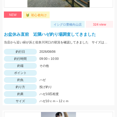
NEW
初心者向け
イシグロ豊橋向山店
324 view
お盆休み直前 近隣ハゼ釣り場調査してきました
当店から近い緑が浜と佐奈川河口の状況を確認してきました サイズはまだ小さめ 針サイズは6号がよさそうです
釣行日
2026/08/06
釣行時間
09:00～10:00
釣場
その他
ポイント
釣魚
ハゼ
釣り方
投げ釣り
釣果
ハゼ10匹程度
サイズ
ハゼ10ｃｍ～12ｃｍ