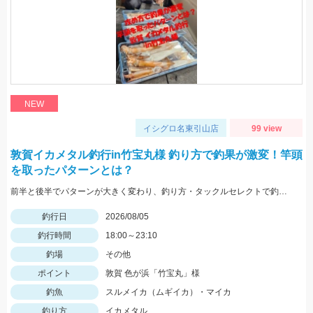
NEW
イシグロ名東引山店
99 view
敦賀イカメタル釣行in竹宝丸様 釣り方で釣果が激変！竿頭
を取ったパターンとは？
前半と後半でパターンが大きく変わり、釣り方・タックルセレクトで釣果に差が出た日でした。最近の傾向としてケイムラ系カラーは必須ですので必ず持って行ってください。
釣行日
2026/08/05
釣行時間
18:00～23:10
釣場
その他
ポイント
敦賀 色が浜「竹宝丸」様
釣魚
スルメイカ（ムギイカ）・マイカ
釣り方
イカメタル