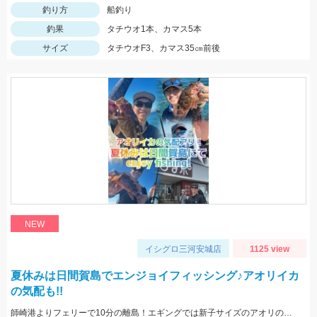
釣り方
船釣り
釣果
タチウオ1本、カマス5本
サイズ
タチウオF3、カマス35㎝前後
NEW
イシグロ三河安城店
1125 view
夏休みは日間賀島でエンジョイフィッシング♪アオリイカ
の気配も!!
師崎港よりフェリーで10分の離島！エギングでは新子サイズのアオリのチェイス多数！ロックフィッシュは足元を10ｇの根魚玉で狙うと効果的♪カバスキャでも釣果あり！