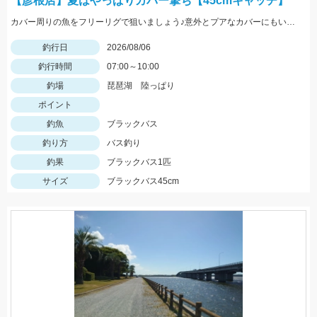
【彦根店】夏はやっぱりカバー撃ち【45cmキャッチ】
カバー周りの魚をフリーリグで狙いましょう♪意外とプアなカバーにもいますよ♪
釣行日
2026/08/06
釣行時間
07:00～10:00
釣場
琵琶湖 陸っぱり
ポイント
釣魚
ブラックバス
釣り方
バス釣り
釣果
ブラックバス1匹
サイズ
ブラックバス45cm