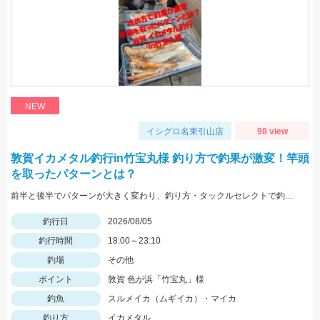
NEW
イシグロ名東引山店
98 view
敦賀イカメタル釣行in竹宝丸様 釣り方で釣果が激変！竿頭
を取ったパターンとは？
前半と後半でパターンが大きく変わり、釣り方・タックルセレクトで釣果に差が出た日でした。最近の傾向としてケイムラ系カラーは必須ですので必ず持って行ってください。
釣行日
2026/08/05
釣行時間
18:00～23:10
釣場
その他
ポイント
敦賀 色が浜「竹宝丸」様
釣魚
スルメイカ（ムギイカ）・マイカ
釣り方
イカメタル