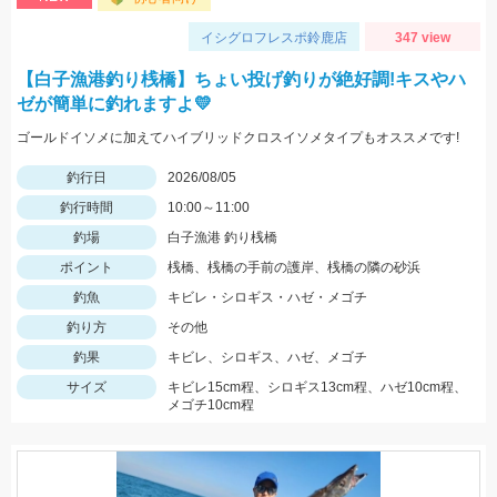
イシグロフレスポ鈴鹿店
347 view
【白子漁港釣り桟橋】ちょい投げ釣りが絶好調!キスやハ
ゼが簡単に釣れますよ💛
ゴールドイソメに加えてハイブリッドクロスイソメタイプもオススメです!
釣行日
2026/08/05
釣行時間
10:00～11:00
釣場
白子漁港 釣り桟橋
ポイント
桟橋、桟橋の手前の護岸、桟橋の隣の砂浜
釣魚
キビレ・シロギス・ハゼ・メゴチ
釣り方
その他
釣果
キビレ、シロギス、ハゼ、メゴチ
サイズ
キビレ15cm程、シロギス13cm程、ハゼ10cm程、
メゴチ10cm程