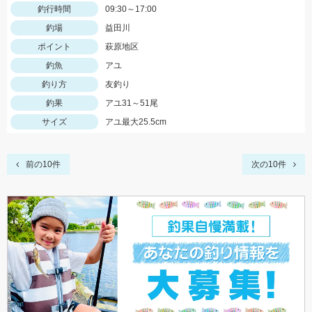
釣行時間
09:30～17:00
釣場
益田川
ポイント
萩原地区
釣魚
アユ
釣り方
友釣り
釣果
アユ31～51尾
サイズ
アユ最大25.5cm
前の10件
次の10件