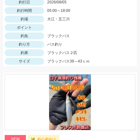
釣行日
2026/08/05
釣行時間
05:00～18:00
釣場
大江・五三川
ポイント
釣魚
ブラックバス
釣り方
バス釣り
釣果
ブラックバス２匹
サイズ
ブラックバス39～43ｃｍ
NEW
初心者向け