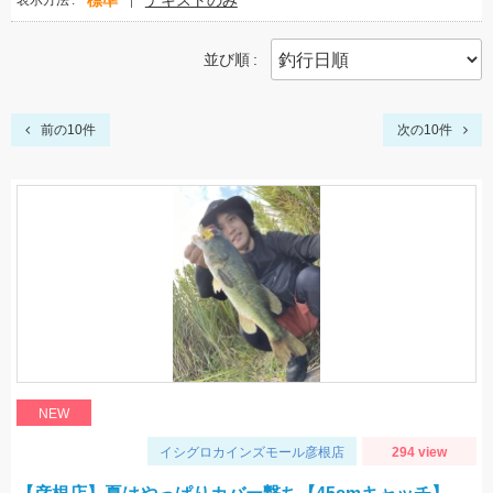
標準
テキストのみ
表示方法
並び順
前の10件
次の10件
NEW
イシグロカインズモール彦根店
294 view