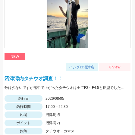
NEW
イシグロ沼津店
8 view
沼津湾内タチウオ調査！！
数は少ないですが船中で上がったタチウオは全てF3～F4.5と良型でした！ ベイトは多くて雰囲気はあったので群れが来ればタチウオ祭り始まりそうです！！
釣行日
2026/08/05
釣行時間
17:00～22:30
釣場
沼津周辺
ポイント
沼津湾内
釣魚
タチウオ・カマス