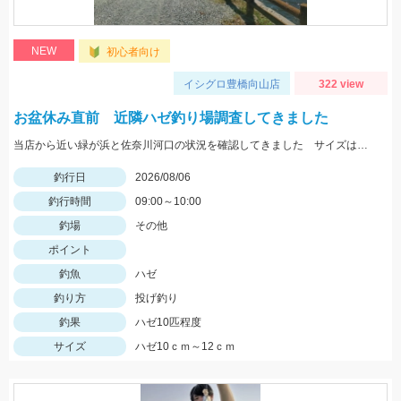
NEW
初心者向け
イシグロ豊橋向山店
322 view
お盆休み直前 近隣ハゼ釣り場調査してきました
当店から近い緑が浜と佐奈川河口の状況を確認してきました サイズはまだ小さめ 針サイズは6号がよさそうです
釣行日
2026/08/06
釣行時間
09:00～10:00
釣場
その他
ポイント
釣魚
ハゼ
釣り方
投げ釣り
釣果
ハゼ10匹程度
サイズ
ハゼ10ｃｍ～12ｃｍ