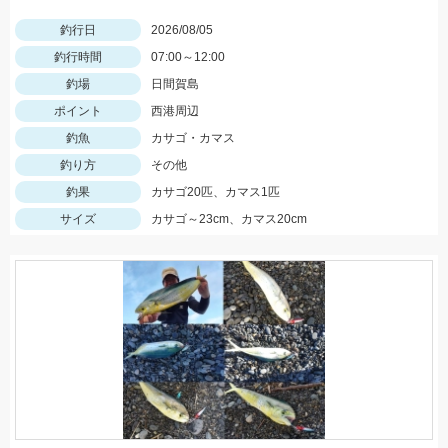
釣行日
2026/08/05
釣行時間
07:00～12:00
釣場
日間賀島
ポイント
西港周辺
釣魚
カサゴ・カマス
釣り方
その他
釣果
カサゴ20匹、カマス1匹
サイズ
カサゴ～23cm、カマス20cm