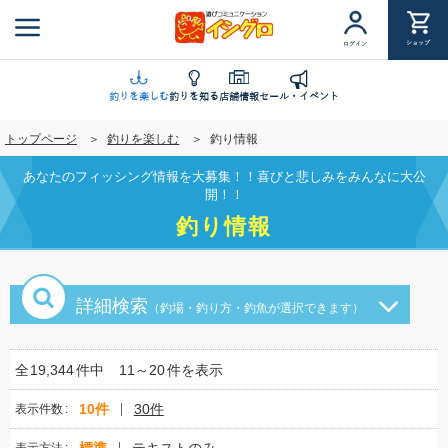
メ
イ
ショップ
ログイン
ン
コ
ン
釣りを楽しむ
釣りを知る
店舗情報
セール・イベント
テ
トップページ
釣りを楽しむ
釣り情報
ン
ツ
あなたのフィッシング情報を大募集！！喜びと悲しみをみんなに大公
に
開！！
移
釣り情報
動
詳細検索
（釣場・釣り方・釣魚が選択できます）
全
19,344
件中
11～20
件を表示
10件
30件
表示件数