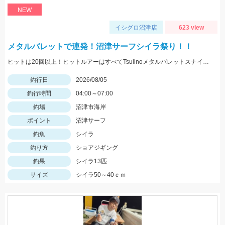
NEW
イシグロ沼津店
623 view
メタルバレットで連発！沼津サーフシイラ祭り！！
ヒットは20回以上！ヒットルアーはすべてTsulinoメタルバレットスナイパー40ｇでした。
釣行日
2026/08/05
釣行時間
04:00～07:00
釣場
沼津市海岸
ポイント
沼津サーフ
釣魚
シイラ
釣り方
ショアジギング
釣果
シイラ13匹
サイズ
シイラ50～40ｃｍ