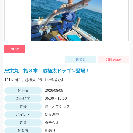
NEW
忠栄丸
264 view
忠栄丸、指８本、超極太ドラゴン登場！
121㎝指８、超極太ドラゴン登場です！
釣行日
2026/08/05
釣行時間
05:00～12:00
釣場
沖・オフショア
ポイント
伊良湖沖
釣魚
タチウオ
釣り方
船釣り