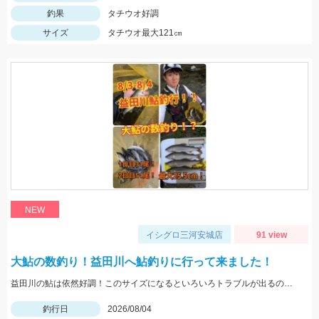
釣果
タチウオ好調
サイズ
タチウオ最大121㎝
NEW
イシグロ三河安城店
91 view
大鮎の数釣り！益田川へ鮎釣りに行って来ました！
益田川の鮎は依然好調！このサイズになるといろいろトラブルが出るので仕掛けは太めがおすすめです！針は7.5号～８号！三河安城店岩崎釣行
釣行日
2026/08/04