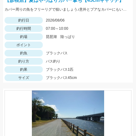
【彦根店】夏はやっぱりカバー撃ち【45cmキャッチ】
カバー周りの魚をフリーリグで狙いましょう♪意外とプアなカバーにもいますよ♪
釣行日
2026/08/06
釣行時間
07:00～10:00
釣場
琵琶湖 陸っぱり
ポイント
釣魚
ブラックバス
釣り方
バス釣り
釣果
ブラックバス1匹
サイズ
ブラックバス45cm