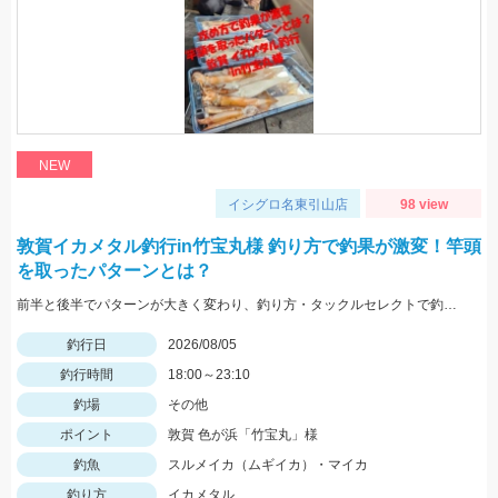
NEW
イシグロ名東引山店
98 view
敦賀イカメタル釣行in竹宝丸様 釣り方で釣果が激変！竿頭
を取ったパターンとは？
前半と後半でパターンが大きく変わり、釣り方・タックルセレクトで釣果に差が出た日でした。最近の傾向としてケイムラ系カラーは必須ですので必ず持って行ってください。
釣行日
2026/08/05
釣行時間
18:00～23:10
釣場
その他
ポイント
敦賀 色が浜「竹宝丸」様
釣魚
スルメイカ（ムギイカ）・マイカ
釣り方
イカメタル