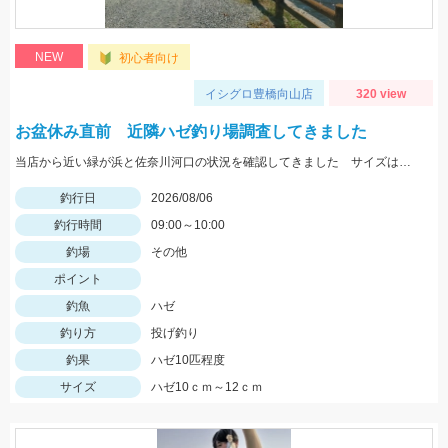
NEW
初心者向け
イシグロ豊橋向山店
320 view
お盆休み直前 近隣ハゼ釣り場調査してきました
当店から近い緑が浜と佐奈川河口の状況を確認してきました サイズはまだ小さめ 針サイズは6号がよさそうです
釣行日
2026/08/06
釣行時間
09:00～10:00
釣場
その他
ポイント
釣魚
ハゼ
釣り方
投げ釣り
釣果
ハゼ10匹程度
サイズ
ハゼ10ｃｍ～12ｃｍ