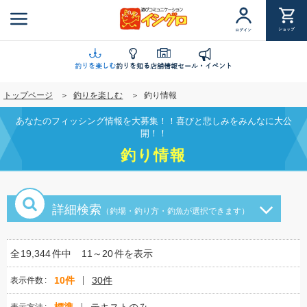
メ
イ
ショップ
ログイン
ン
コ
ン
釣りを楽しむ
釣りを知る
店舗情報
セール・イベント
テ
トップページ
釣りを楽しむ
釣り情報
ン
ツ
あなたのフィッシング情報を大募集！！喜びと悲しみをみんなに大公
に
開！！
移
釣り情報
動
詳細検索
（釣場・釣り方・釣魚が選択できます）
全
19,344
件中
11～20
件を表示
10件
30件
表示件数