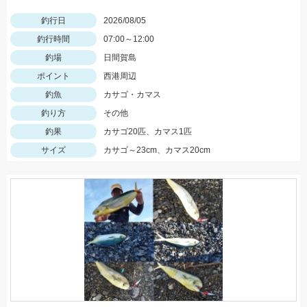
釣行日
2026/08/05
釣行時間
07:00～12:00
釣場
日間賀島
ポイント
西港周辺
釣魚
カサゴ・カマス
釣り方
その他
釣果
カサゴ20匹、カマス1匹
サイズ
カサゴ～23cm、カマス20cm