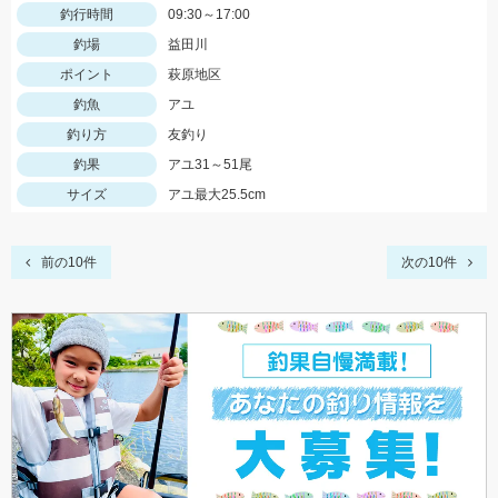
釣行時間
09:30～17:00
釣場
益田川
ポイント
萩原地区
釣魚
アユ
釣り方
友釣り
釣果
アユ31～51尾
サイズ
アユ最大25.5cm
前の10件
次の10件