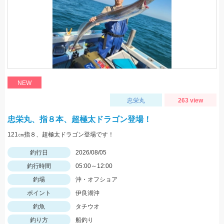
NEW
忠栄丸
263 view
忠栄丸、指８本、超極太ドラゴン登場！
121㎝指８、超極太ドラゴン登場です！
釣行日
2026/08/05
釣行時間
05:00～12:00
釣場
沖・オフショア
ポイント
伊良湖沖
釣魚
タチウオ
釣り方
船釣り