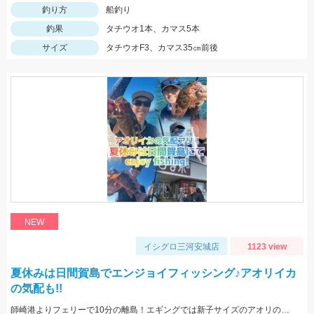
釣り方
船釣り
釣果
タチウオ1本、カマス5本
サイズ
タチウオF3、カマス35㎝前後
NEW
イシグロ三河安城店
1123 view
夏休みは日間賀島でエンジョイフィッシング♪アオリイカ
の気配も!!
師崎港よりフェリーで10分の離島！エギングでは新子サイズのアオリのチェイス多数！ロックフィッシュは足元を10ｇの根魚玉で狙うと効果的♪カバスキャでも釣果あり！