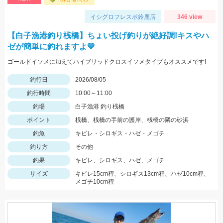
イシグロフレスポ鈴鹿店
346 view
【白子漁港釣り桟橋】ちょい投げ釣りが絶好調!キスやハ
ゼが簡単に釣れますよ💛
ゴールドイソメに加えてハイブリッドクロスイソメタイプもオススメです!
釣行日
2026/08/05
釣行時間
10:00～11:00
釣場
白子漁港 釣り桟橋
ポイント
桟橋、桟橋の手前の護岸、桟橋の隣の砂浜
釣魚
キビレ・シロギス・ハゼ・メゴチ
釣り方
その他
釣果
キビレ、シロギス、ハゼ、メゴチ
サイズ
キビレ15cm程、シロギス13cm程、ハゼ10cm程、
メゴチ10cm程