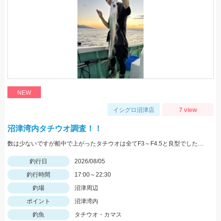
NEW
イシグロ沼津店
7 view
沼津湾内タチウオ調査！！
数は少ないですが船中で上がったタチウオは全てF3～F4.5と良型でした！ ベイトは多くて雰囲気はあったので群れが来ればタチウオ祭り始まりそうです！！
釣行日
2026/08/05
釣行時間
17:00～22:30
釣場
沼津周辺
ポイント
沼津湾内
釣魚
タチウオ・カマス