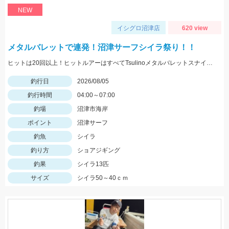
NEW
イシグロ沼津店
620 view
メタルバレットで連発！沼津サーフシイラ祭り！！
ヒットは20回以上！ヒットルアーはすべてTsulinoメタルバレットスナイパー40ｇでした。
釣行日
2026/08/05
釣行時間
04:00～07:00
釣場
沼津市海岸
ポイント
沼津サーフ
釣魚
シイラ
釣り方
ショアジギング
釣果
シイラ13匹
サイズ
シイラ50～40ｃｍ