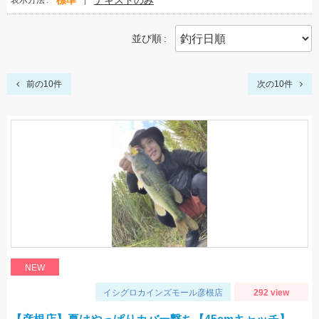
標準
テキストのみ
表示方法
並び順
前の10件
次の10件
NEW
イシグロカインズモール彦根店
292 view