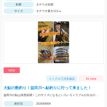
釣果
タチウオ好調
サイズ
タチウオ最大121㎝
NEW
イシグロ三河安城店
91 view
大鮎の数釣り！益田川へ鮎釣りに行って来ました！
益田川の鮎は依然好調！このサイズになるといろいろトラブルが出るので仕掛けは太めがおすすめです！針は7.5号～８号！三河安城店岩崎釣行
釣行日
2026/08/04