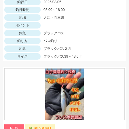
釣行日
2026/08/05
釣行時間
05:00～18:00
釣場
大江・五三川
ポイント
釣魚
ブラックバス
釣り方
バス釣り
釣果
ブラックバス２匹
サイズ
ブラックバス39～43ｃｍ
NEW
初心者向け