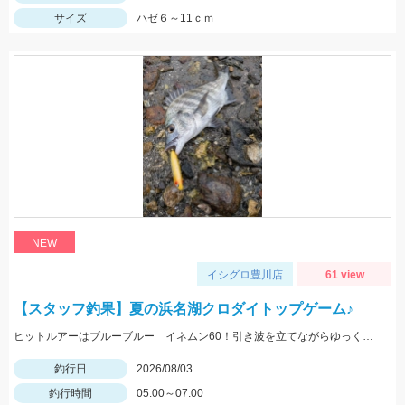
サイズ
ハゼ６～11ｃｍ
NEW
イシグロ豊川店
61 view
【スタッフ釣果】夏の浜名湖クロダイトップゲーム♪
ヒットルアーはブルーブルー イネムン60！引き波を立てながらゆっくり水面をタダ巻き。単発でしたがバシュッと気持ちよくバイトが出ました☆
釣行日
2026/08/03
釣行時間
05:00～07:00