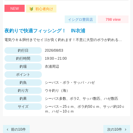
NEW
初心者向け
イシグロ豊田店
798 view
夜釣りで快適フィッシング！ IN衣浦
電気ウキ＆胴付きでセイゴが良く釣れます！不意に大型のボラが釣れることもあるので、ネットがあると安心です。
釣行日
2026/08/03
釣行時間
19:00～21:00
釣場
衣浦周辺
ポイント
釣魚
シーバス・ボラ・サッパ・ハゼ
釣り方
ウキ釣り（海）
釣果
シーバス多数、ボラ2、サッパ数匹、ハゼ数匹
サイズ
シーバス～25ｃｍ、ボラ約50ｃｍ、サッパ約10ｃ
ｍ、ハゼ～10ｃｍ
前の10件
次の10件