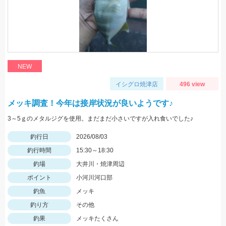
NEW
イシグロ焼津店
496 view
メッキ調査！今年は接岸状況が良いようです♪
3～5ｇのメタルジグを使用。まだまだ小さいですが入れ食いでした♪
釣行日
2026/08/03
釣行時間
15:30～18:30
釣場
大井川・焼津周辺
ポイント
小河川河口部
釣魚
メッキ
釣り方
その他
釣果
メッキたくさん