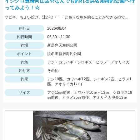
イシグロ豊橋向山店☆なんでも釣れる浜名湖海釣公園へ行
ってみよう！☆
サビキ、ちょい投げ、泳がせ・・・と色々な魚を釣ることができるので仕掛けも何種類か用意していけば楽しむことができますよ！
釣行日
2026/08/04
釣行時間
05:30～11:30
釣場
新居弁天海釣公園
ポイント
浜名湖新居海釣公園
釣魚
アジ・カワハギ・シロギス・ヒラメ・アオリイカ
釣り方
その他
釣果
アジ10匹、カワハギ12匹、シロギス2匹、ヒラメ1
匹、アオリイカ1パイ
サイズ
アジ15㎝前後、カワハギ10㎝～13㎝、シロギス18
㎝前後、ヒラメ35㎝前後、アオリイカ甲長13㎝