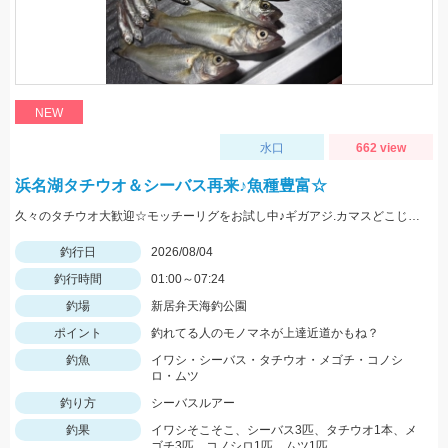
NEW
水口
662 view
浜名湖タチウオ＆シーバス再来♪魚種豊富☆
久々のタチウオ大歓迎☆モッチーリグをお試し中♪ギガアジ.カマスどこじゃ？
釣行日
2026/08/04
釣行時間
01:00～07:24
釣場
新居弁天海釣公園
ポイント
釣れてる人のモノマネが上達近道かもね？
釣魚
イワシ・シーバス・タチウオ・メゴチ・コノシ
ロ・ムツ
釣り方
シーバスルアー
釣果
イワシそこそこ、シーバス3匹、タチウオ1本、メ
ゴチ3匹、コノシロ1匹、ムツ1匹