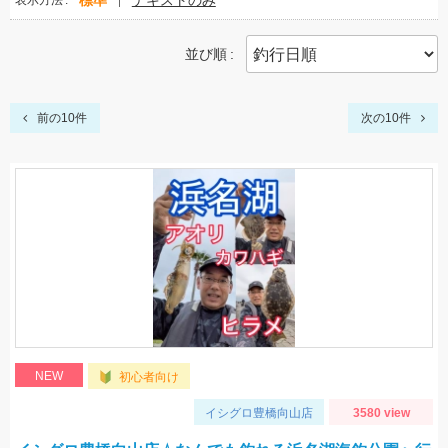
標準
テキストのみ
表示方法
並び順
前の10件
次の10件
NEW
初心者向け
イシグロ豊橋向山店
3580 view