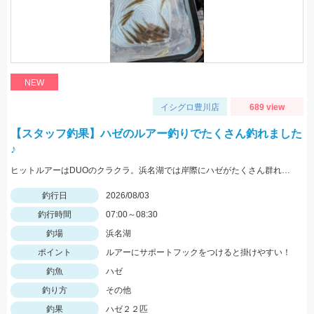
NEW
イシグロ豊川店
689 view
【スタッフ釣果】ハゼのルアー釣りでたくさん釣れました
♪
ヒットルアーはDUOのクラクラ。浜名湖では岸際にハゼがたくさん群れているのが見えます。ハゼ用のルアーを底に当てながらゆっくり巻くだけ！ハゼがたくさんアタックしてきて面白いです。
釣行日
2026/08/03
釣行時間
07:00～08:30
釣場
浜名湖
ポイント
ルアーにサポートフックをつけると掛けやすい！
釣魚
ハゼ
釣り方
その他
釣果
ハゼ２２匹