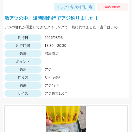
イシグロ駿東柿田川店
445 view
激アツの中、短時間釣行でアジ釣りました！
アジの群れが回遊してきたタイミングで一気に釣れました！当日は、のべ竿と豆アジマッチ・スピード餌つけ器仕掛・生アミエビなどを使用しました。
釣行日
2026/08/03
釣行時間
18:30～20:30
釣場
沼津周辺
ポイント
釣魚
アジ
釣り方
サビキ釣り
釣果
アジ47匹
サイズ
アジ最大15cm