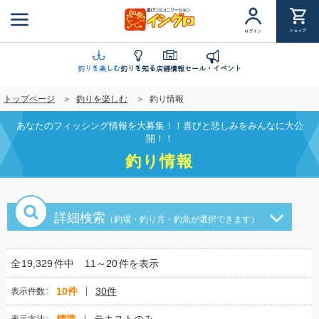
メ
イ
ショップ
ログイン
ン
コ
ン
釣りを楽しむ
釣りを知る
店舗情報
セール・イベント
テ
トップページ
釣りを楽しむ
釣り情報
ン
ツ
あなたのフィッシング情報を大募集！！喜びと悲しみをみんなに大公
に
開！！
移
釣り情報
動
詳細検索
（釣場・釣り方・釣魚が選択できます）
全
19,329
件中
11～20
件を表示
10件
30件
表示件数