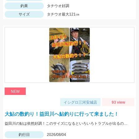
釣果
タチウオ好調
サイズ
タチウオ最大121㎝
NEW
イシグロ三河安城店
93 view
大鮎の数釣り！益田川へ鮎釣りに行って来ました！
益田川の鮎は依然好調！このサイズになるといろいろトラブルが出るので仕掛けは太めがおすすめです！針は7.5号～８号！三河安城店岩崎釣行
釣行日
2026/08/04