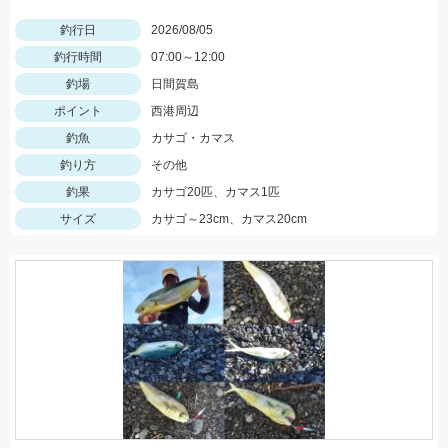
釣行日
2026/08/05
釣行時間
07:00～12:00
釣場
日間賀島
ポイント
西港周辺
釣魚
カサゴ・カマス
釣り方
その他
釣果
カサゴ20匹、カマス1匹
サイズ
カサゴ～23cm、カマス20cm