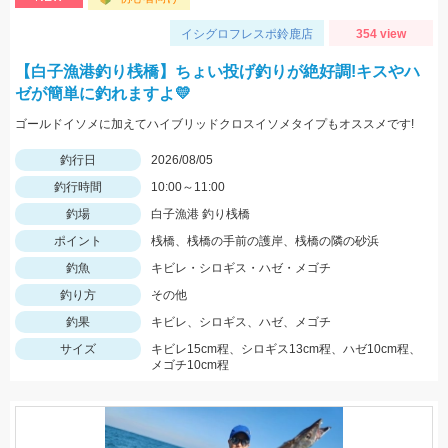
イシグロフレスポ鈴鹿店
354 view
【白子漁港釣り桟橋】ちょい投げ釣りが絶好調!キスやハ
ゼが簡単に釣れますよ💛
ゴールドイソメに加えてハイブリッドクロスイソメタイプもオススメです!
釣行日
2026/08/05
釣行時間
10:00～11:00
釣場
白子漁港 釣り桟橋
ポイント
桟橋、桟橋の手前の護岸、桟橋の隣の砂浜
釣魚
キビレ・シロギス・ハゼ・メゴチ
釣り方
その他
釣果
キビレ、シロギス、ハゼ、メゴチ
サイズ
キビレ15cm程、シロギス13cm程、ハゼ10cm程、
メゴチ10cm程