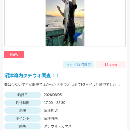
NEW
イシグロ沼津店
12 view
沼津湾内タチウオ調査！！
数は少ないですが船中で上がったタチウオは全てF3～F4.5と良型でした！ ベイトは多くて雰囲気はあったので群れが来ればタチウオ祭り始まりそうです！！
釣行日
2026/08/05
釣行時間
17:00～22:30
釣場
沼津周辺
ポイント
沼津湾内
釣魚
タチウオ・カマス