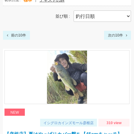
標準
テキストのみ
表示方法
並び順
前の10件
次の10件
NEW
イシグロカインズモール彦根店
310 view