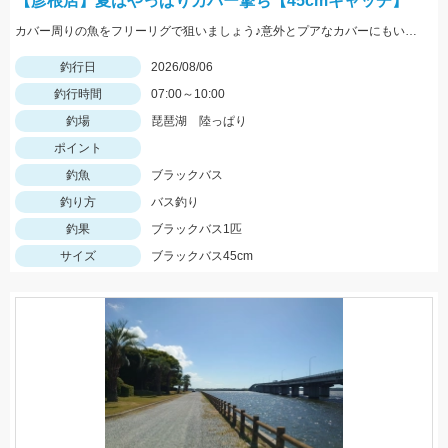
【彦根店】夏はやっぱりカバー撃ち【45cmキャッチ】
カバー周りの魚をフリーリグで狙いましょう♪意外とプアなカバーにもいますよ♪
釣行日
2026/08/06
釣行時間
07:00～10:00
釣場
琵琶湖 陸っぱり
ポイント
釣魚
ブラックバス
釣り方
バス釣り
釣果
ブラックバス1匹
サイズ
ブラックバス45cm