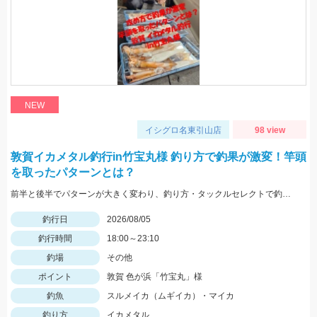
NEW
イシグロ名東引山店
98 view
敦賀イカメタル釣行in竹宝丸様 釣り方で釣果が激変！竿頭
を取ったパターンとは？
前半と後半でパターンが大きく変わり、釣り方・タックルセレクトで釣果に差が出た日でした。最近の傾向としてケイムラ系カラーは必須ですので必ず持って行ってください。
釣行日
2026/08/05
釣行時間
18:00～23:10
釣場
その他
ポイント
敦賀 色が浜「竹宝丸」様
釣魚
スルメイカ（ムギイカ）・マイカ
釣り方
イカメタル