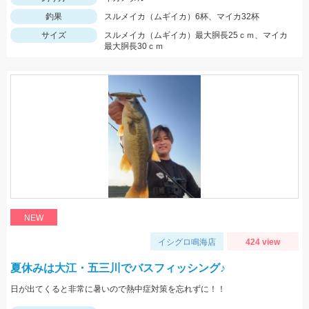
釣果
スルメイカ（ムギイカ）6杯、マイカ32杯
サイズ
スルメイカ（ムギイカ）最大胴長25ｃｍ、マイカ
最大胴長30ｃｍ
NEW
イシグロ鳴海店
424 view
夏休みは大江・五三川でバスフィッシング♪
日が出てくると非常に暑いので熱中症対策を忘れずに！！