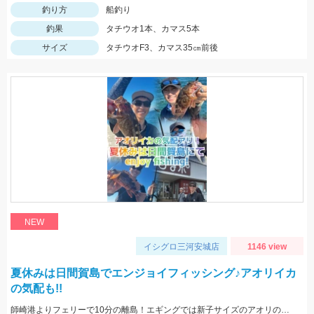
釣り方
船釣り
釣果
タチウオ1本、カマス5本
サイズ
タチウオF3、カマス35㎝前後
NEW
イシグロ三河安城店
1146 view
夏休みは日間賀島でエンジョイフィッシング♪アオリイカ
の気配も!!
師崎港よりフェリーで10分の離島！エギングでは新子サイズのアオリのチェイス多数！ロックフィッシュは足元を10ｇの根魚玉で狙うと効果的♪カバスキャでも釣果あり！