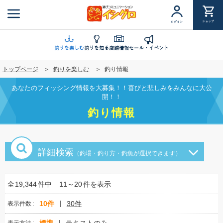
メ
イ
ショップ
ログイン
ン
コ
ン
釣りを楽しむ
釣りを知る
店舗情報
セール・イベント
テ
トップページ
釣りを楽しむ
釣り情報
ン
ツ
あなたのフィッシング情報を大募集！！喜びと悲しみをみんなに大公
に
開！！
移
釣り情報
動
詳細検索
（釣場・釣り方・釣魚が選択できます）
全
19,344
件中
11～20
件を表示
10件
30件
表示件数