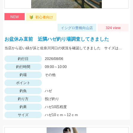
NEW
初心者向け
イシグロ豊橋向山店
324 view
お盆休み直前 近隣ハゼ釣り場調査してきました
当店から近い緑が浜と佐奈川河口の状況を確認してきました サイズはまだ小さめ 針サイズは6号がよさそうです
釣行日
2026/08/06
釣行時間
09:00～10:00
釣場
その他
ポイント
釣魚
ハゼ
釣り方
投げ釣り
釣果
ハゼ10匹程度
サイズ
ハゼ10ｃｍ～12ｃｍ