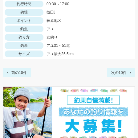
釣行時間
09:30～17:00
釣場
益田川
ポイント
萩原地区
釣魚
アユ
釣り方
友釣り
釣果
アユ31～51尾
サイズ
アユ最大25.5cm
前の10件
次の10件