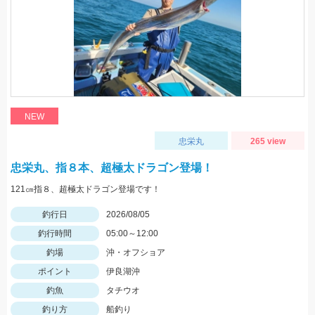
NEW
忠栄丸
265 view
忠栄丸、指８本、超極太ドラゴン登場！
121㎝指８、超極太ドラゴン登場です！
釣行日
2026/08/05
釣行時間
05:00～12:00
釣場
沖・オフショア
ポイント
伊良湖沖
釣魚
タチウオ
釣り方
船釣り