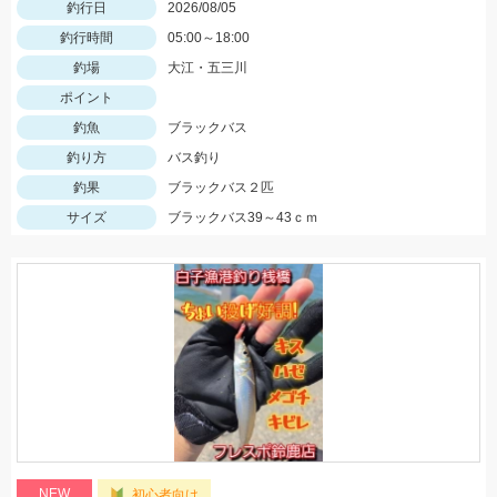
釣行日
2026/08/05
釣行時間
05:00～18:00
釣場
大江・五三川
ポイント
釣魚
ブラックバス
釣り方
バス釣り
釣果
ブラックバス２匹
サイズ
ブラックバス39～43ｃｍ
NEW
初心者向け