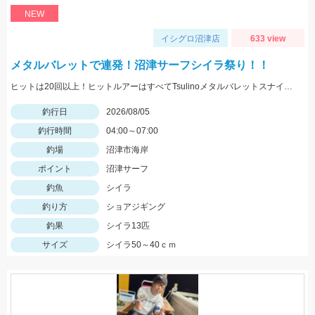
NEW
イシグロ沼津店
633 view
メタルバレットで連発！沼津サーフシイラ祭り！！
ヒットは20回以上！ヒットルアーはすべてTsulinoメタルバレットスナイパー40ｇでした。
釣行日
2026/08/05
釣行時間
04:00～07:00
釣場
沼津市海岸
ポイント
沼津サーフ
釣魚
シイラ
釣り方
ショアジギング
釣果
シイラ13匹
サイズ
シイラ50～40ｃｍ