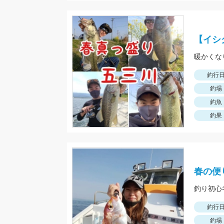
【イシ
暖かくな
釣行
釣場
釣魚
釣果
春の便
釣り初心
釣行
釣場