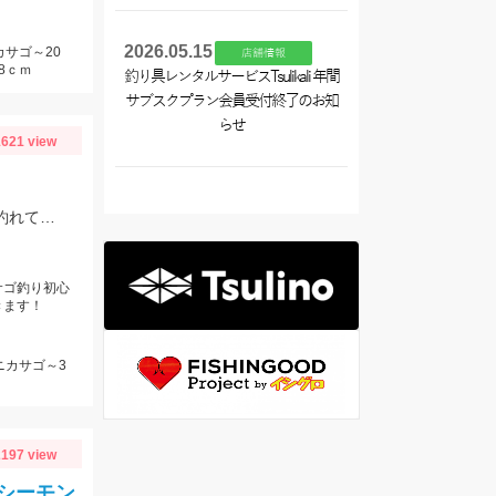
2026.05.15
カサゴ～20
店舗情報
8ｃｍ
釣り具レンタルサービスTsulikali 年間
サブスクプラン会員受付終了のお知
らせ
621 view
乗船料金￥10，000赤羽根赤羽根港出船丸万丸様・底物釣りでカサゴ＆鬼カサゴ釣れてます！！その他ハチカサゴやアマダイ等！
サゴ釣り初心
きます！
ニカサゴ～3
197 view
シーモン