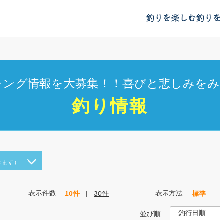
釣りを楽しむ
釣り
シング情報を大募集！！喜びと悲しみをみ
釣り情報
きます）
表示件数
表示方法
10件
30件
標準
並び順