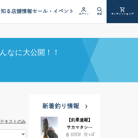
を知る
店舗情報
セール・イベント
ログイン
検索
オンラインショップ
んなに大公開！！
新着釣り情報
【釣果速報】
テキストのみ
サカマタシャ
琵琶湖 陸っぱ
ッド6インチ