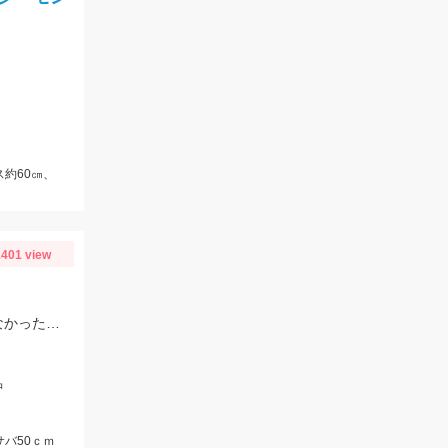
ス約60㎝、
401 view
相良平田港の第二福徳丸さんにて。 シマアジは手返しが重要 ２～３分アタリがなかったら上げる。
沖
サバ50ｃｍ