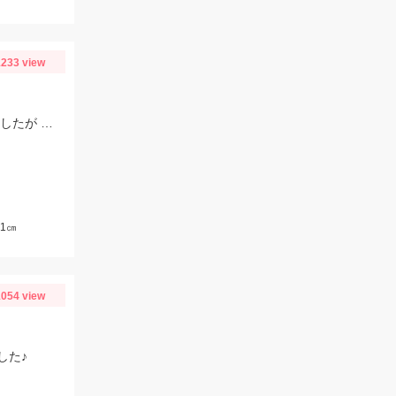
233 view
前日同様、この日もウネリは残っていました。 釣り始めに４１㎝が沖目で釣れましたが 手前はリリースサイズが多かったです。
1㎝
054 view
した♪