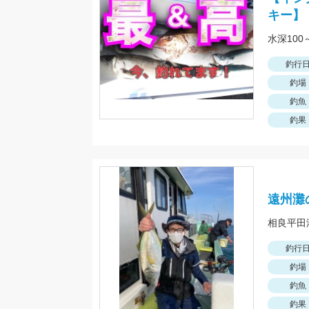
キー】
水深10
釣行
釣場
釣魚
釣果
遠州灘
釣行
釣場
釣魚
釣果