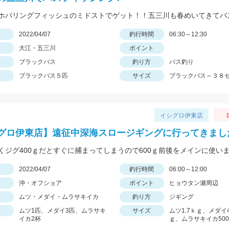
日
2022/04/07
釣行時間
06:30～12:30
大江・五三川
ポイント
ブラックバス
釣り方
バス釣り
ブラックバス５匹
サイズ
ブラックバス～３８
イシグロ伊東店
1
グロ伊東店】遠征中深海スロージギングに行ってきまし
くジグ400ｇだとすぐに捕まってしまうので600ｇ前後をメインに使い
日
2022/04/07
釣行時間
06:00～12:00
沖・オフショア
ポイント
ヒョウタン瀬周辺
ムツ・メダイ・ムラサキイカ
釣り方
ジギング
ムツ1匹、メダイ3匹、ムラサキ
サイズ
ムツ1.7ｋｇ、メダイ4.
イカ2杯
ｇ、ムラサキイカ500