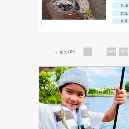
釣場
釣魚
釣果
前の10件
1
…
ペ
1861
ペ
1862
ー
ー
ジ
ジ