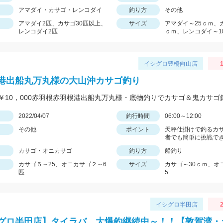
アマダイ・カサゴ・レンコダイ
釣り方
その他
アマダイ2匹、カサゴ30匹以上、
サイズ
アマダイ～25ｃｍ、
レンコダイ2匹
ｃｍ、レンコダイ～1
イシグロ豊橋向山店
1
港出船丸万丸様の大山沖カサゴ釣り
日
2022/04/07
釣行時間
06:00～12:00
その他
ポイント
天秤仕掛けで釣るカ
者でも簡単に挑戦で
カサゴ・オニカサゴ
釣り方
船釣り
カサゴ５～25、オニカサゴ２～6
サイズ
カサゴ～30ｃｍ、オ
匹
5
イシグロ半田店
2
グロ半田店】タイラバ、大爆釣継続中～！！【敦賀湾・