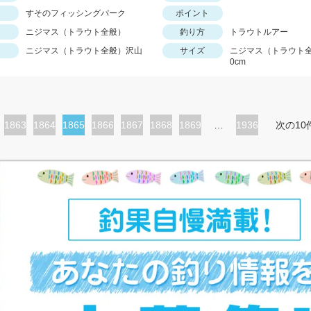
すそのフィッシングパーク
ポイント
ニジマス（トラウト全般）
釣り方
トラウトルアー
ニジマス（トラウト全般）沢山
サイズ
ニジマス（トラウト全
0cm
ペ
1863
ペ
1864
カ
1865
ペ
1866
ペ
1867
ペ
1868
ペ
1869
…
1936
次の10
ー
ー
レ
ー
ー
ー
ー
ジ
ジ
ン
ジ
ジ
ジ
ジ
ト
ペ
ー
ジ