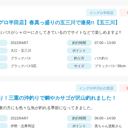
イシグロ半田店
グロ半田店】春真っ盛りの五三川で連発!!【五三川】
りバスがシャローにさしてきているのでサイトなどで楽しめますよ!!
日
2022/04/07
釣行時間
07:00～13:00
大江・五三川
ポイント
ブラックバス
釣り方
バス釣り
ブラックバス5匹
サイズ
ブラックバス~38cm
イシグロ中川かの里店
1
り！三重の沖釣りで鯛やカサゴが沢山釣れました！
者の方にも色々な魚が釣れる季節になってきました。
日
2022/04/07
釣行時間
06:00～14:00
伊勢・志摩周辺
ポイント
黒ちゃん渡船さん