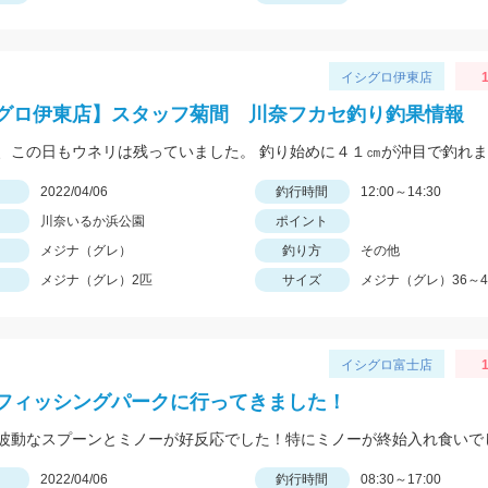
イシグロ伊東店
1
グロ伊東店】スタッフ菊間 川奈フカセ釣り釣果情報
日
2022/04/06
釣行時間
12:00～14:30
川奈いるか浜公園
ポイント
メジナ（グレ）
釣り方
その他
メジナ（グレ）2匹
サイズ
メジナ（グレ）36～4
イシグロ富士店
1
フィッシングパークに行ってきました！
波動なスプーンとミノーが好反応でした！特にミノーが終始入れ食いで
日
2022/04/06
釣行時間
08:30～17:00