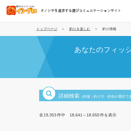
メ
イ
タノシサを追求する遊びコミュニケーションサイト
ン
コ
ン
トップページ
釣りを楽しむ
釣り情報
テ
ン
あなたのフィッ
ツ
に
移
動
詳細検索
（釣場・釣り方・釣魚が選択で
全
19,353
件中
18,641～18,650
件を表示