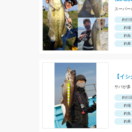
釣行
釣場
釣魚
釣果
【イシ
サバが多
釣行
釣場
釣魚
釣果