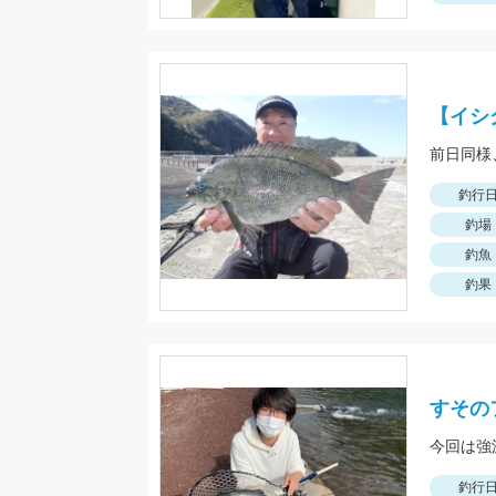
【イシ
釣行
釣場
釣魚
釣果
すその
今回は強
釣行