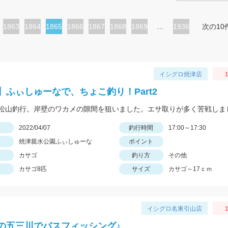
ペ
1863
ペ
1864
カ
1865
ペ
1866
ペ
1867
ペ
1868
ペ
1869
…
1936
次の10
ー
ー
レ
ー
ー
ー
ー
ジ
ジ
ン
ジ
ジ
ジ
ジ
ト
イシグロ焼津店
1
ペ
】ふぃしゅーなで、ちょこ釣り！Part2
ー
ジ
日
2022/04/07
釣行時間
17:00～17:30
焼津親水公園ふぃしゅーな
ポイント
カサゴ
釣り方
その他
カサゴ8匹
サイズ
カサゴ～17ｃｍ
イシグロ名東引山店
1
の五三川でバスフィッシング♪