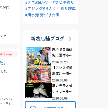
#タコ
#鮎ルアー
#サビキ釣り
スーパーホバリングフィッシュのミドストでゲット！！五三川も春めいてきてバスが釣れるようになってきました！！
#アジング
#りんくう釣り護岸
#清水港 海づり公園
センチ
新着店舗ブログ
親子で自由研
945 view
究！夏休みに
釣りデビュー
た。
2026.08.23
【フレスポ鈴
ました。
鹿店】一周年
記念セール開
2026.08.09
催中！新製品
細い先径と強
ルアーロッド
いベリーをど
もお買い
う活かすか |
2026.08.09
1～5.7ｋ
得！！！
～600ｇ
LOGIGEAR AJ