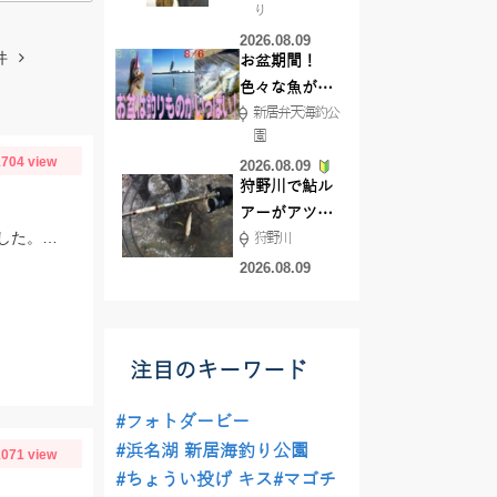
り
で50ジャスト
2026.08.09
ゲット!!
件
お盆期間！
色々な魚が沢
新居弁天海釣公
山釣れてます
園
よ！
704 view
2026.08.09
狩野川で鮎ル
アーがアツ
スタッフ松山釣行。岸壁のワカメの隙間を狙いました。エサ取りが多く苦戦しました。エサはオキアミL。
狩野川
い！！
2026.08.09
注目のキーワード
#フォトダービー
#浜名湖 新居海釣り公園
071 view
#ちょうい投げ キス
#マゴチ