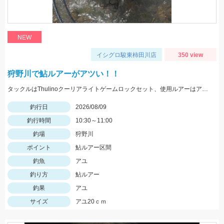
NEW
イシグロ駿東柿田川店
350 view
狩野川で鮎ルアーがアツい！！
タックルはThulinoクーリアライトゲームロックセット、使用ルアーはアイマ祈晴(キハル)MD75F。20cm超え多くハリ飛ばされました。
釣行日
2026/08/09
釣行時間
10:30～11:00
釣場
狩野川
ポイント
鮎ルアー区間
釣魚
アユ
釣り方
鮎ルアー
釣果
アユ
サイズ
アユ20ｃｍ