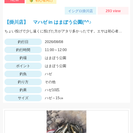
NEW
初心者向け
イシグロ掛川店
293 view
【掛川店】 マハゼ in はまぼう公園(^^♪
ちょい投げで少し遠くに投げた方がアタリ多かったです。エサは初心者の方は『ゴールド』が針に刺しやすくオススメ♪ハゼはまだ小振りサイズなので、針は６号。ハゼ釣りのシーズンはこれからですよ～♪
釣行日
2026/08/08
釣行時間
11:00～12:00
釣場
はまぼう公園
ポイント
はまぼう公園
釣魚
ハゼ
釣り方
その他
釣果
ハゼ10匹
サイズ
ハゼ～15㎝