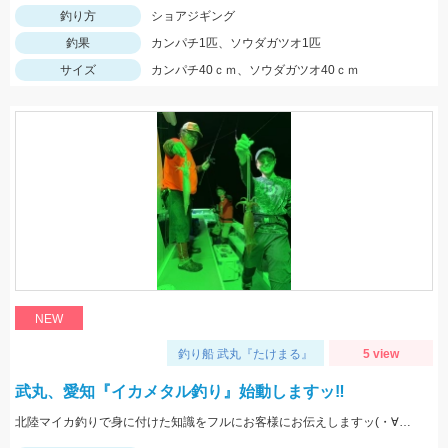
釣り方
ショアジギング
釣果
カンパチ1匹、ソウダガツオ1匹
サイズ
カンパチ40ｃｍ、ソウダガツオ40ｃｍ
NEW
釣り船 武丸『たけまる』
5 view
武丸、愛知『イカメタル釣り』始動しますッ‼︎
北陸マイカ釣りで身に付けた知識をフルにお客様にお伝えしますッ(・∀・)b