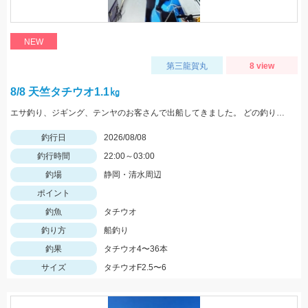
NEW
第三龍賀丸
8 view
8/8 天竺タチウオ1.1㎏
エサ釣り、ジギング、テンヤのお客さんで出船してきました。 どの釣り方もパターン狭かったようです。 開始早々から連チャンしたかと思えばすぐにパターン変わったのかそこからは当たりがなかなか出せなかった方もいたようです。 変わるパターンに合わせられた方は最後まで魚上がってましたが、パターンつかめず迷子や行方不明の方もいたようです。 一度の釣行でパターンが2度、3度と変わります。そのパターンさえつかめれば数も稼げると思いますよ。 エサ釣りで天竺タチウオの良型もあがりました。 皆さんにもチャンスありますからね！ その他、真鯛、アジ、オオニベなど多彩でした。 連休中まだお席が空いている日もあります。お席には限りがありますのでお早めのご予約をオススメします。 エサ釣り13～36匹 サイズ2.5～6本指(最大1.1kg) ジギング13匹 サイズ2.5～5本指 テンヤ4匹 サイズ2.5～3.5本指
釣行日
2026/08/08
釣行時間
22:00～03:00
釣場
静岡・清水周辺
ポイント
釣魚
タチウオ
釣り方
船釣り
釣果
タチウオ4〜36本
サイズ
タチウオF2.5〜6