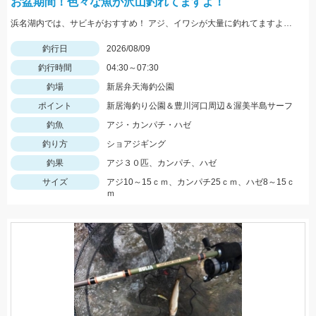
お盆期間！色々な魚が沢山釣れてますよ！
浜名湖内では、サビキがおすすめ！ アジ、イワシが大量に釣れてますよ。 豊川周辺では、ハゼが入れ喰い状態！ 渥美半島側では、マゴチ、ヒラメ、青物 などターゲットが多数回遊中！
釣行日
2026/08/09
釣行時間
04:30～07:30
釣場
新居弁天海釣公園
ポイント
新居海釣り公園＆豊川河口周辺＆渥美半島サーフ
釣魚
アジ・カンパチ・ハゼ
釣り方
ショアジギング
釣果
アジ３０匹、カンパチ、ハゼ
サイズ
アジ10～15ｃｍ、カンパチ25ｃｍ、ハゼ8～15ｃ
ｍ