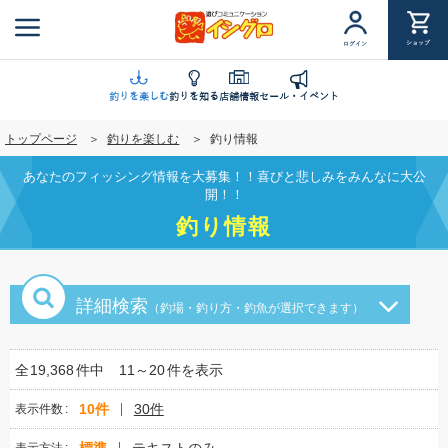
メ
イ
ショップ
ログイン
ン
コ
ン
釣りを楽しむ
釣りを知る
店舗情報
セール・イベント
テ
トップページ
釣りを楽しむ
釣り情報
ン
ツ
あなたのフィッシング情報を大募集！！喜びと悲しみをみんなに大公
に
開！！
移
釣り情報
動
詳細検索
（釣場・釣り方・釣魚が選択できます）
全
19,368
件中
11～20
件を表示
10件
30件
表示件数