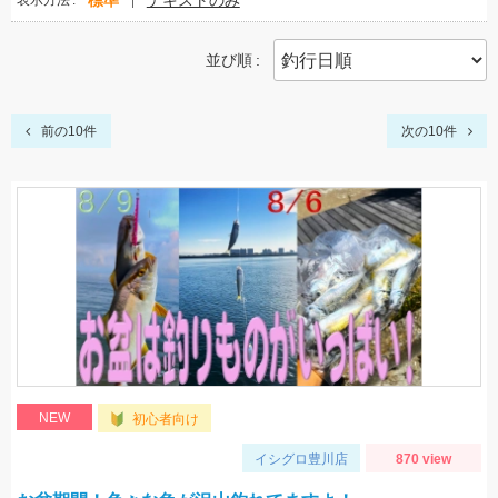
標準
テキストのみ
表示方法
並び順
前の10件
次の10件
NEW
初心者向け
イシグロ豊川店
870 view