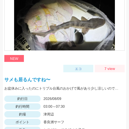
NEW
エコ
7 view
サメも居るんですね〜
お盆休みに入ったのにトリプル台風のおかげで風があり少し涼しいのですが波も高めでなかなか当たりが無い。キスは何処へ。 日の出前に大きい当たり、波打ち際まで上がって来た時に舌平目か？もしかしてマゴチ？ と思ったら何とドチザメの子供でしたー。 調べたら食べられるらしいですが 今回はちょっと不安だったのでリリースしました。 居るんですね〜伊勢湾にもサメが。 人を襲うサメじゃ無くて良かったです。笑
釣行日
2026/08/09
釣行時間
03:00～07:30
釣場
津周辺
ポイント
香良洲サーフ