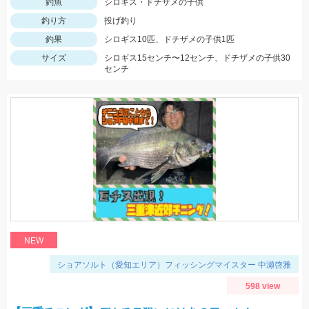
釣魚
シロギス・ドチザメの子供
釣り方
投げ釣り
釣果
シロギス10匹、ドチザメの子供1匹
サイズ
シロギス15センチ〜12センチ、ドチザメの子供30
センチ
NEW
ショアソルト（愛知エリア）フィッシングマイスター 中瀬啓雅
598 view