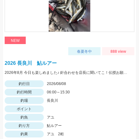
NEW
春夏冬中
888 view
2026 長良川 鮎ルアー
2026年8月 今日も楽しめました♪ 針合わせを店長に聞いてこ！伝授お願いします！
釣行日
2026/08/08
釣行時間
06:00～15:30
釣場
長良川
ポイント
釣魚
アユ
釣り方
鮎ルアー
釣果
アユ 2桁