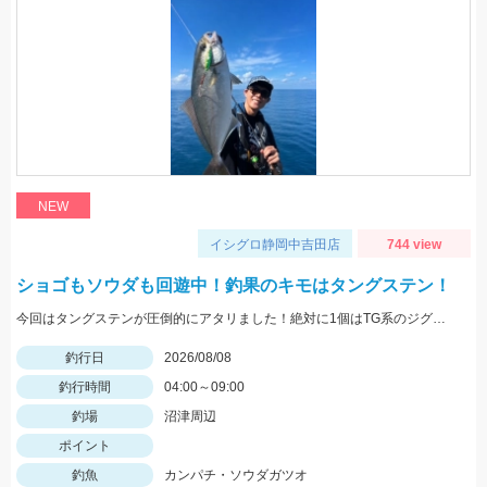
NEW
イシグロ静岡中吉田店
744 view
ショゴもソウダも回遊中！釣果のキモはタングステン！
今回はタングステンが圧倒的にアタリました！絶対に1個はTG系のジグを持って行きましょう！駿河湾全域で青物絶好調です！
釣行日
2026/08/08
釣行時間
04:00～09:00
釣場
沼津周辺
ポイント
釣魚
カンパチ・ソウダガツオ