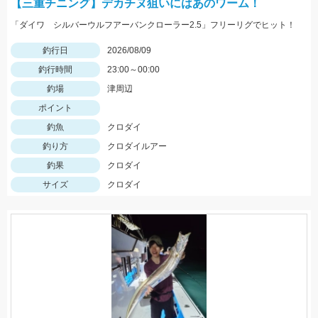
【三重チニング】デカチヌ狙いにはあのワーム！
「ダイワ シルバーウルフアーバンクローラー2.5」フリーリグでヒット！
釣行日
2026/08/09
釣行時間
23:00～00:00
釣場
津周辺
ポイント
釣魚
クロダイ
釣り方
クロダイルアー
釣果
クロダイ
サイズ
クロダイ