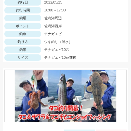
釣行日
2022/05/25
釣行時間
16:00～17:00
釣場
佐鳴湖周辺
ポイント
佐鳴湖西岸
釣魚
テナガエビ
釣り方
ウキ釣り（淡水）
釣果
テナガエビ10匹
サイズ
テナガエビ10㎝前後