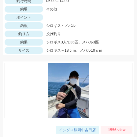
釣行時間
05:00～14:00
釣場
その他
ポイント
釣魚
シロギス・メバル
釣り方
投げ釣り
釣果
シロギス3人で36匹、メバル3匹
サイズ
シロギス～18ｃｍ、メバル10ｃｍ
イシグロ静岡中吉田店
1556 view