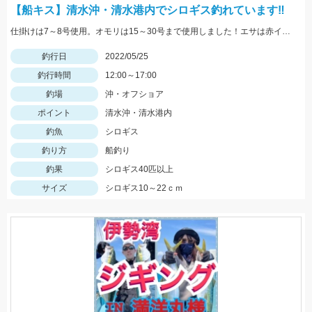
【船キス】清水沖・清水港内でシロギス釣れています‼
仕掛けは7～8号使用。オモリは15～30号まで使用しました！エサは赤イソメがオススメです！
釣行日
2022/05/25
釣行時間
12:00～17:00
釣場
沖・オフショア
ポイント
清水沖・清水港内
釣魚
シロギス
釣り方
船釣り
釣果
シロギス40匹以上
サイズ
シロギス10～22ｃｍ