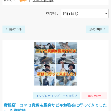
標準
テキストのみ
表示方法
並び順
前の10件
次の10件
イシグロカインズモール彦根店
892 view
彦根店 コマセ真鯛＆胴突サビキ勉強会に行ってきました
♪ IN御前崎