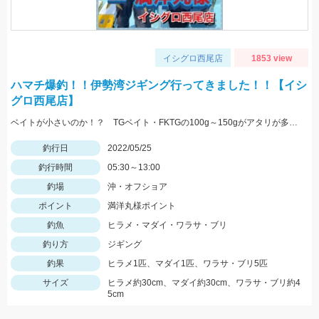
イシグロ西尾店
1853 view
ハマチ爆釣！！伊勢湾ジギング行ってきました！！【イシ
グロ西尾店】
ベイトが小さいのか！？ TGベイト・FKTGの100g～150gがアタリが多かったです！！
釣行日
2022/05/25
釣行時間
05:30～13:00
釣場
沖・オフショア
ポイント
満洋丸様ポイント
釣魚
ヒラメ・マダイ・ワラサ・ブリ
釣り方
ジギング
釣果
ヒラメ1匹、マダイ1匹、ワラサ・ブリ5匹
サイズ
ヒラメ約30cm、マダイ約30cm、ワラサ・ブリ約4
5cm