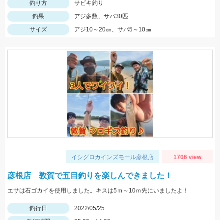
釣り方
サビキ釣り
釣果
アジ多数、サバ30匹
サイズ
アジ10～20㎝、サバ5～10㎝
イシグロカインズモール彦根店
1706 view
彦根店 敦賀で五目釣りを楽しんできました！
エサは石ゴカイを使用しました。キスは5ｍ～10ｍ先にいましたよ！
釣行日
2022/05/25