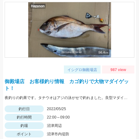
イシグロ御殿場店
987 view
御殿場店 お客様釣り情報 カゴ釣りで大物マダイゲッ
ト！
夜釣りの釣果です。タチウオはアジの泳がせで釣れました。良型マダイおめでとうございます。
釣行日
2022/05/25
釣行時間
22:00～09:00
釣場
沼津周辺
ポイント
沼津市内堤防