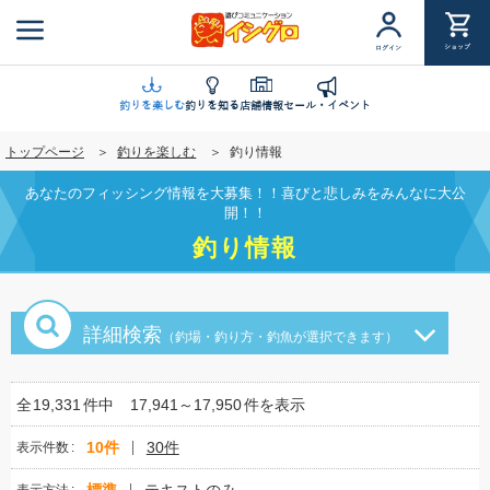
メ
イ
ショップ
ログイン
ン
コ
ン
釣りを楽しむ
釣りを知る
店舗情報
セール・イベント
テ
トップページ
釣りを楽しむ
釣り情報
ン
ツ
あなたのフィッシング情報を大募集！！喜びと悲しみをみんなに大公
に
開！！
移
釣り情報
動
詳細検索
（釣場・釣り方・釣魚が選択できます）
全
19,331
件中
17,941～17,950
件を表示
10件
30件
表示件数