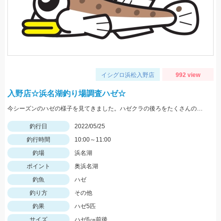
イシグロ浜松入野店
992 view
入野店☆浜名湖釣り場調査ハゼ☆
今シーズンのハゼの様子を見てきました。ハゼクラの後ろをたくさんのハゼが付いてきたので今後楽しみですよ♪今後もちょくちょく様子見てきますね。
釣行日
2022/05/25
釣行時間
10:00～11:00
釣場
浜名湖
ポイント
奥浜名湖
釣魚
ハゼ
釣り方
その他
釣果
ハゼ5匹
サイズ
ハゼ6㎝前後