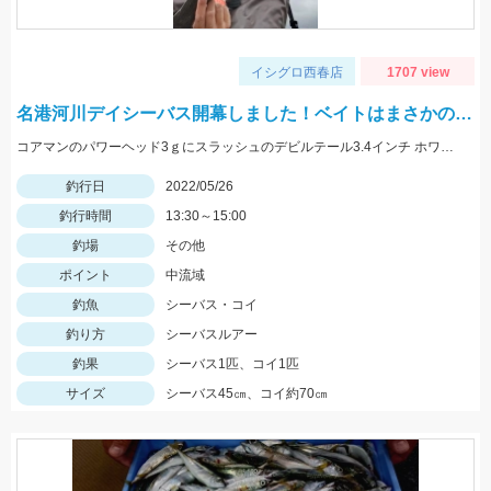
イシグロ西春店
1707 view
名港河川デイシーバス開幕しました！ベイトはまさかの…
コアマンのパワーヘッド3ｇにスラッシュのデビルテール3.4インチ ホワイトシルバーで釣れました！
釣行日
2022/05/26
釣行時間
13:30～15:00
釣場
その他
ポイント
中流域
釣魚
シーバス・コイ
釣り方
シーバスルアー
釣果
シーバス1匹、コイ1匹
サイズ
シーバス45㎝、コイ約70㎝