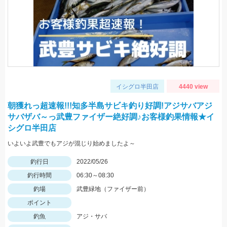
イシグロ半田店
4440 view
朝獲れっ超速報!!!知多半島サビキ釣り好調!アジサバアジ
サバザバ～っ武豊ファイザー絶好調♪お客様釣果情報★イ
シグロ半田店
いよいよ武豊でもアジが混じり始めましたよ～
釣行日
2022/05/26
釣行時間
06:30～08:30
釣場
武豊緑地（ファイザー前）
ポイント
釣魚
アジ・サバ