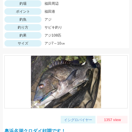
釣場
福田周辺
ポイント
福田港
釣魚
アジ
釣り方
サビキ釣り
釣果
アジ108匹
サイズ
アジ7～10㎝
イシグロバイヤー
1357 view
奥浜名湖クロダイ好調です！