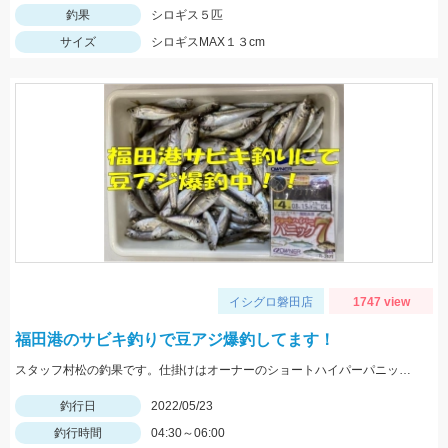
釣果
シロギス５匹
サイズ
シロギスMAX１３cm
イシグロ磐田店
1747 view
福田港のサビキ釣りで豆アジ爆釣してます！
スタッフ村松の釣果です。仕掛けはオーナーのショートハイパーパニック4号を使用し、にアミエビを付けて釣りました。
釣行日
2022/05/23
釣行時間
04:30～06:00