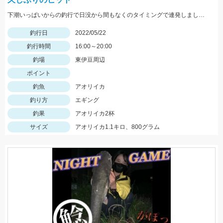
下潮いっぱいからの釣行で日没から間もなくのタイミングで連発しました。
釣行日
2022/05/22
釣行時間
16:00～20:00
釣場
東伊豆周辺
ポイント
釣魚
アオリイカ
釣り方
エギング
釣果
アオリイカ2杯
サイズ
アオリイカ1.1キロ、800グラム