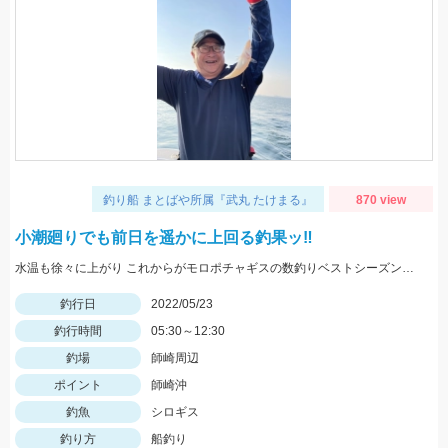
釣り船 まとばや所属『武丸 たけまる』
870 view
小潮廻りでも前日を遥かに上回る釣果ッ‼︎
水温も徐々に上がり これからがモロポチャギスの数釣りベストシーズンインですよッ(・∀・)b
釣行日
2022/05/23
釣行時間
05:30～12:30
釣場
師崎周辺
ポイント
師崎沖
釣魚
シロギス
釣り方
船釣り