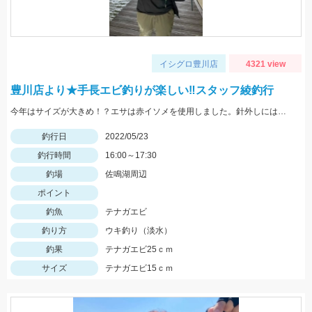
イシグロ豊川店
4321 view
豊川店より★手長エビ釣りが楽しい‼スタッフ綾釣行
今年はサイズが大きめ！？エサは赤イソメを使用しました。針外しにはフォーセップがあると鋏まれずにすみますよ！
釣行日
2022/05/23
釣行時間
16:00～17:30
釣場
佐鳴湖周辺
ポイント
釣魚
テナガエビ
釣り方
ウキ釣り（淡水）
釣果
テナガエビ25ｃｍ
サイズ
テナガエビ15ｃｍ