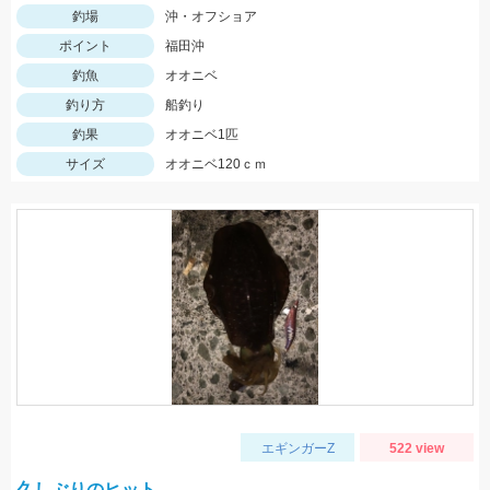
釣場
沖・オフショア
ポイント
福田沖
釣魚
オオニベ
釣り方
船釣り
釣果
オオニベ1匹
サイズ
オオニベ120ｃｍ
エギンガーZ
522 view
久しぶりのヒット