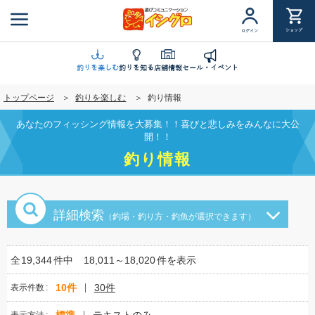
メ
イ
ショップ
ログイン
ン
コ
ン
釣りを楽しむ
釣りを知る
店舗情報
セール・イベント
テ
トップページ
釣りを楽しむ
釣り情報
ン
ツ
あなたのフィッシング情報を大募集！！喜びと悲しみをみんなに大公
に
開！！
移
釣り情報
動
詳細検索
（釣場・釣り方・釣魚が選択できます）
全
19,344
件中
18,011～18,020
件を表示
10件
30件
表示件数