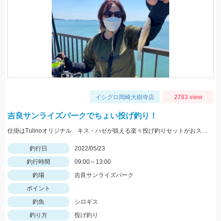
イシグロ岡崎大樹寺店
2783 view
吉良サンライズパークでちょい投げ釣り！
仕掛はTulinoオリジナル キス・ハゼが狙える楽々投げ釣りセットがおススメです！
釣行日
2022/05/23
釣行時間
09:00～13:00
釣場
吉良サンライズパーク
ポイント
釣魚
シロギス
釣り方
投げ釣り