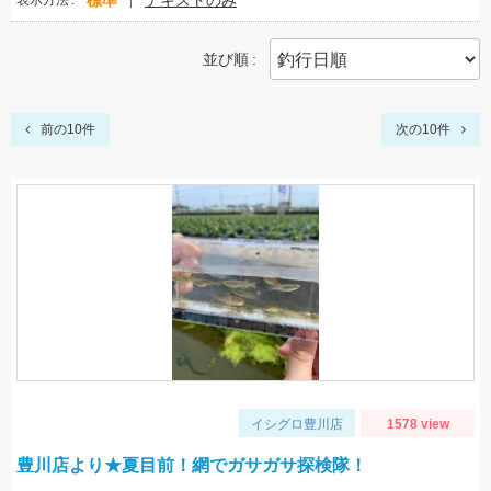
標準
テキストのみ
表示方法
並び順
前の10件
次の10件
イシグロ豊川店
1578 view
豊川店より★夏目前！網でガサガサ探検隊！