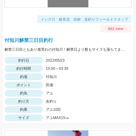
イシグロ 岐阜店 自称 友釣りフィールドスタッフ
862 view
付知川解禁三日目釣行
解禁三日目ともあり激荒れの付知川！解禁日より数もサイズも落ちてますが丁寧に探れば釣れます。四日目も頑張ります！
釣行日
2022/05/23
釣行時間
15:00～03:30
釣場
付知川
ポイント
田瀬
釣魚
アユ
釣り方
友釣り
釣果
アユ10匹
サイズ
アユMAX15㎝