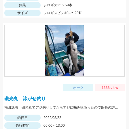
釣果
シロギス25〜59本
サイズ
シロギスピンギス〜20㌢
ホーク
1388 view
磯光丸 泳がせ釣り
福田漁港 磯光丸でアジ釣りしてたらアジに噛み痕あったので船長の許可もらって泳がせしていっぱつでした。
釣行日
2022/05/22
釣行時間
06:00～13:00