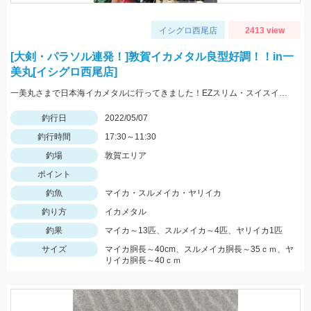
イシグロ西尾店
2413 view
[大剣・パラソル連発！]敦賀イカメタル良型好調！！in一
美丸[イシグロ西尾店]
一美丸さまで日本海イカメタルに行ってきました！EZスリム・スイスイドロッパーで大剣・パラソルマイカ＆良型ヤリイカGET！
釣行日
2022/05/07
釣行時間
17:30～11:30
釣場
敦賀エリア
ポイント
釣魚
マイカ・スルメイカ・ヤリイカ
釣り方
イカメタル
釣果
マイカ～13匹、スルメイカ～4匹、ヤリイカ1匹
サイズ
マイカ胴長～40cm、スルメイカ胴長～35ｃｍ、ヤ
リイカ胴長～40ｃｍ