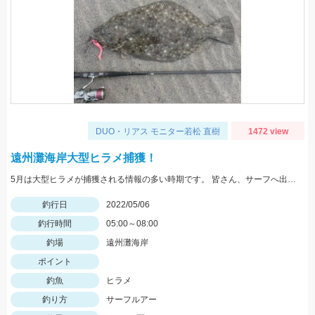
DUO・リアス モニター若松 直樹
1472 view
遠州灘海岸大型ヒラメ捕獲！
5月は大型ヒラメが捕獲される情報の多い時期です。 皆さん、サーフへ出かけましょう！
釣行日
2022/05/06
釣行時間
05:00～08:00
釣場
遠州灘海岸
ポイント
釣魚
ヒラメ
釣り方
サーフルアー