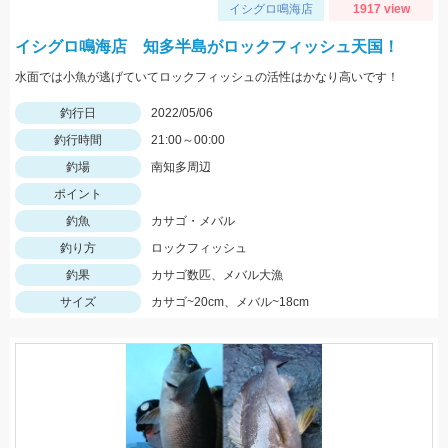
イシグロ鳴海店
1917 view
イシグロ鳴海店 知多半島がロックフィッシュ天国！
水面では小魚が逃げていてロックフィッシュの活性はかなり高いです！
釣行日
2022/05/06
釣行時間
21:00～00:00
釣場
南知多周辺
ポイント
釣魚
カサゴ・メバル
釣り方
ロックフィッシュ
釣果
カサゴ数匹、メバル大漁
サイズ
カサゴ~20cm、メバル~18cm