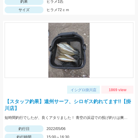
釣果
ヒラメ1匹
サイズ
ヒラメ72ｃｍ
イシグロ掛川店
1869 view
【スタッフ釣果】遠州サーフ、シロギス釣れてます!!【掛
川店】
短時間釣行でしたが、良くアタリました！ 青空の浜辺での投げ釣りは爽快です♪
釣行日
2022/05/06
釣行時間
15:00～16:30