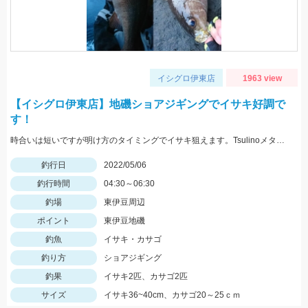
イシグロ伊東店
1963 view
【イシグロ伊東店】地磯ショアジギングでイサキ好調で
す！
時合いは短いですが明け方のタイミングでイサキ狙えます。Tsulinoメタルランナーリブート30ｇを使用。
釣行日
2022/05/06
釣行時間
04:30～06:30
釣場
東伊豆周辺
ポイント
東伊豆地磯
釣魚
イサキ・カサゴ
釣り方
ショアジギング
釣果
イサキ2匹、カサゴ2匹
サイズ
イサキ36~40cm、カサゴ20～25ｃｍ