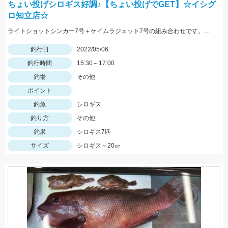
ちょい投げシロギス好調♪【ちょい投げでGET】☆イシグ
ロ知立店☆
ライトショットシンカー7号＋ケイムラジェット7号の組み合わせです。ちょい投げで20㎝クラスが釣れています♬
釣行日
2022/05/06
釣行時間
15:30～17:00
釣場
その他
ポイント
釣魚
シロギス
釣り方
その他
釣果
シロギス7匹
サイズ
シロギス～20㎝