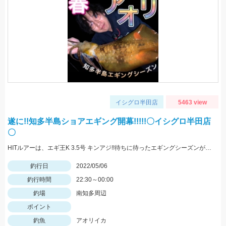
イシグロ半田店
5463 view
遂に!!知多半島ショアエギング開幕!!!!!〇イシグロ半田店
〇
HITルアーは、エギ王K 3.5号 キンアジ!!待ちに待ったエギングシーズンが始まりましたので皆様も是非!!
釣行日
2022/05/06
釣行時間
22:30～00:00
釣場
南知多周辺
ポイント
釣魚
アオリイカ