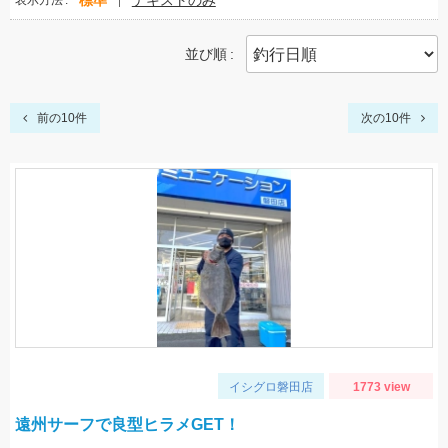
標準
テキストのみ
表示方法
並び順
前の10件
次の10件
イシグロ磐田店
1773 view
遠州サーフで良型ヒラメGET！