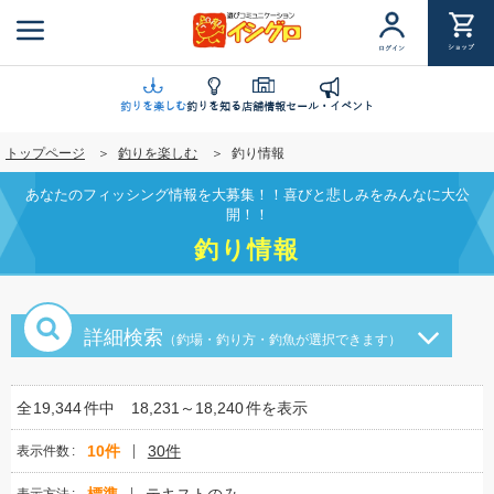
メ
イ
ショップ
ログイン
ン
コ
ン
釣りを楽しむ
釣りを知る
店舗情報
セール・イベント
テ
トップページ
釣りを楽しむ
釣り情報
ン
ツ
あなたのフィッシング情報を大募集！！喜びと悲しみをみんなに大公
に
開！！
移
釣り情報
動
詳細検索
（釣場・釣り方・釣魚が選択できます）
全
19,344
件中
18,231～18,240
件を表示
10件
30件
表示件数