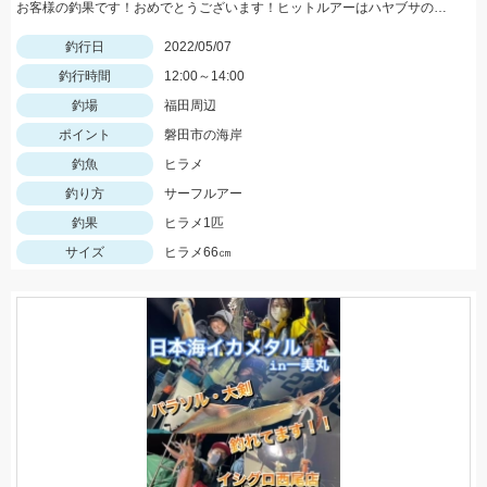
お客様の釣果です！おめでとうございます！ヒットルアーはハヤブサのジャックアイマキマキ30gのアカキンにて。
釣行日
2022/05/07
釣行時間
12:00～14:00
釣場
福田周辺
ポイント
磐田市の海岸
釣魚
ヒラメ
釣り方
サーフルアー
釣果
ヒラメ1匹
サイズ
ヒラメ66㎝