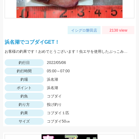
イシグロ磐田店
2130 view
浜名湖でコブダイGET！
お客様の釣果です！おめでとうございます！虫エサを使用したぶっこみ釣りにて。
釣行日
2022/05/06
釣行時間
05:00～07:00
釣場
浜名湖
ポイント
浜名湖
釣魚
コブダイ
釣り方
投げ釣り
釣果
コブダイ１匹
サイズ
コブダイ50㎝