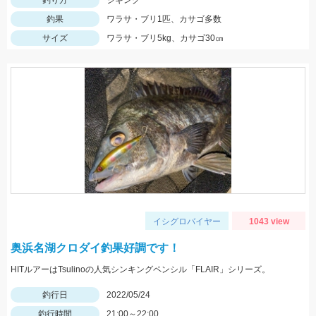
釣り方
ジギング
釣果
ワラサ・ブリ1匹、カサゴ多数
サイズ
ワラサ・ブリ5kg、カサゴ30㎝
イシグロバイヤー
1043 view
奥浜名湖クロダイ釣果好調です！
HITルアーはTsulinoの人気シンキングペンシル「FLAIR」シリーズ。
釣行日
2022/05/24
釣行時間
21:00～22:00