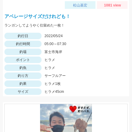
松山基宏
1081 view
アベレージサイズだけれども！
ランガンしてようやく仕留めた一枚！
釣行日
2022/05/24
釣行時間
05:00～07:30
釣場
富士市海岸
ポイント
ヒラメ
釣魚
ヒラメ
釣り方
サーフルアー
釣果
ヒラメ1枚
サイズ
ヒラメ45cm