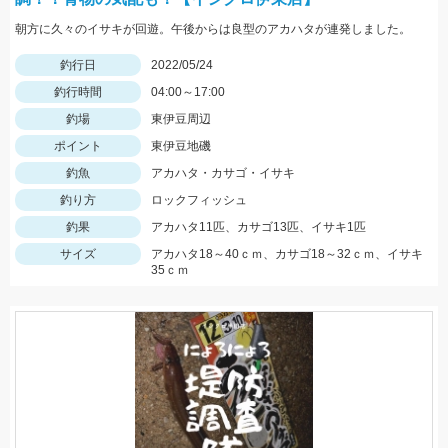
朝方に久々のイサキが回遊。午後からは良型のアカハタが連発しました。
釣行日
2022/05/24
釣行時間
04:00～17:00
釣場
東伊豆周辺
ポイント
東伊豆地磯
釣魚
アカハタ・カサゴ・イサキ
釣り方
ロックフィッシュ
釣果
アカハタ11匹、カサゴ13匹、イサキ1匹
サイズ
アカハタ18～40ｃｍ、カサゴ18～32ｃｍ、イサキ
35ｃｍ