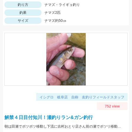
釣り方
ナマズ・ライギョ釣り
釣果
ナマズ2匹
サイズ
ナマズ約50㎝
イシグロ 岐阜店 自称 友釣りフィールドスタッフ
752 view
解禁４日目付知川！瀬釣りラン&ガン釣行
朝は田瀬でポツポツ移動し下流に吉村おとり店さん前の瀬でポツリ移動し上流いなりはし下流の瀬の中でポツポツσ(^_^;)