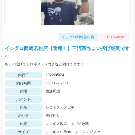
イシグロ岡崎若松店
1316 view
イシグロ岡崎若松店【速報！】三河湾ちょい投げ好調です
♪
ちょい投げでシロギス・メゴチなど釣れてます！
釣行日
2022/05/24
釣行時間
06:00～07:00
釣場
西浦周辺
ポイント
釣魚
シロギス・メゴチ
釣り方
投げ釣り
釣果
シロギス数匹、メゴチ数匹
サイズ
シロギス~15cm、メゴチ～13ｃｍ