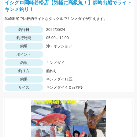
イシグロ岡崎若松店【気軽に高級魚！】師崎出船でライト
キンメ釣り！
師崎出船で比較的ライトなタックルでキンメダイが狙えます。
釣行日
2022/05/24
釣行時間
05:00～12:00
釣場
沖・オフショア
ポイント
釣魚
キンメダイ
釣り方
船釣り
釣果
キンメダイ11匹
サイズ
キンメダイ４０㎝前後