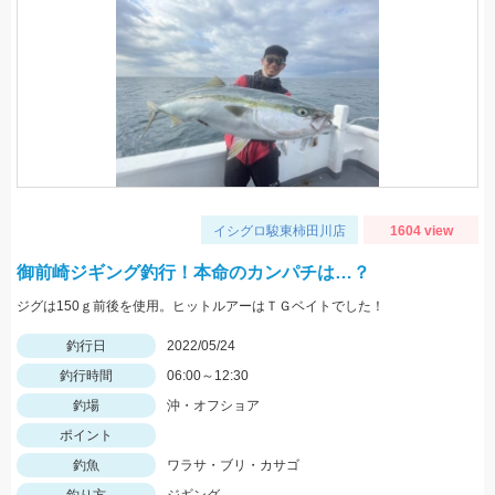
イシグロ駿東柿田川店
1604 view
御前崎ジギング釣行！本命のカンパチは…？
ジグは150ｇ前後を使用。ヒットルアーはＴＧベイトでした！
釣行日
2022/05/24
釣行時間
06:00～12:30
釣場
沖・オフショア
ポイント
釣魚
ワラサ・ブリ・カサゴ