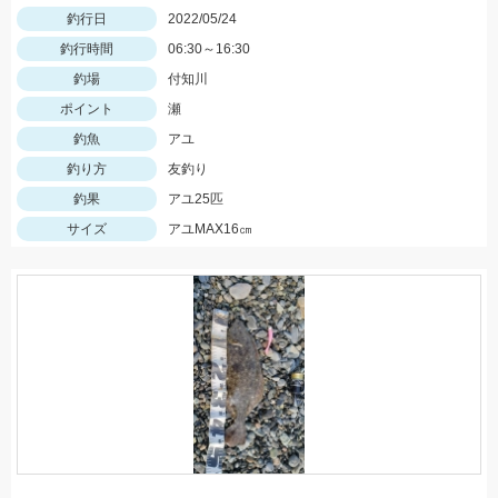
釣行日
2022/05/24
釣行時間
06:30～16:30
釣場
付知川
ポイント
瀬
釣魚
アユ
釣り方
友釣り
釣果
アユ25匹
サイズ
アユMAX16㎝