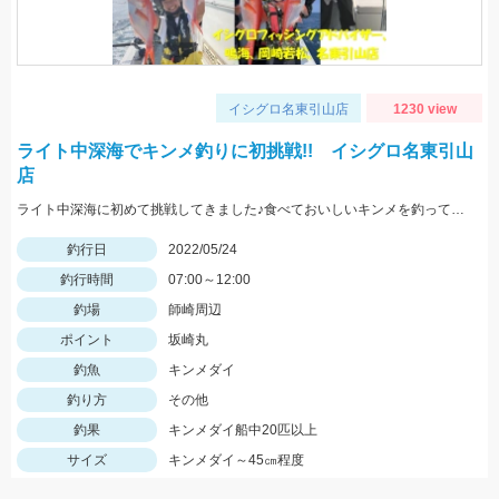
イシグロ名東引山店
1230 view
ライト中深海でキンメ釣りに初挑戦!! イシグロ名東引山
店
ライト中深海に初めて挑戦してきました♪食べておいしいキンメを釣ってみてはいかがでしょうか？ 水深300～400ｍで仕掛けは5～8本針のライト中深海用胴突き仕掛けに250号のオモリを使用しました
釣行日
2022/05/24
釣行時間
07:00～12:00
釣場
師崎周辺
ポイント
坂崎丸
釣魚
キンメダイ
釣り方
その他
釣果
キンメダイ船中20匹以上
サイズ
キンメダイ～45㎝程度