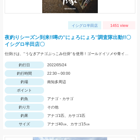
イシグロ半田店
1451 view
夜釣りシーズン到来!!噂の‘‘にょろにょろ‘‘調査隊出動!!〇
イシグロ半田店〇
仕掛けは、‘‘うなぎアナゴぶっこみ仕掛‘‘を使用！ゴールドイソメや青イソメの房掛けがオススメ‼
釣行日
2022/05/24
釣行時間
22:30～00:00
釣場
南知多周辺
ポイント
釣魚
アナゴ・カサゴ
釣り方
その他
釣果
アナゴ1匹、カサゴ1匹
サイズ
アナゴ40㎝、カサゴ15㎝