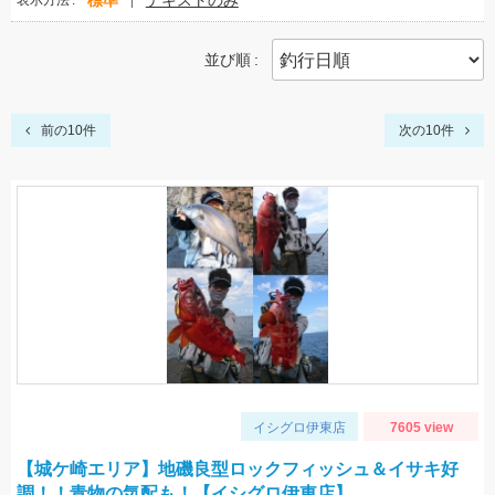
標準
テキストのみ
表示方法
並び順
前の10件
次の10件
イシグロ伊東店
7605 view
【城ケ崎エリア】地磯良型ロックフィッシュ＆イサキ好
調！！青物の気配も！【イシグロ伊東店】