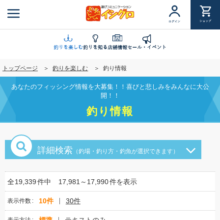
メ
イ
ショップ
ログイン
ン
コ
ン
釣りを楽しむ
釣りを知る
店舗情報
セール・イベント
テ
トップページ
釣りを楽しむ
釣り情報
ン
ツ
あなたのフィッシング情報を大募集！！喜びと悲しみをみんなに大公
に
開！！
移
釣り情報
動
詳細検索
（釣場・釣り方・釣魚が選択できます）
全
19,339
件中
17,981～17,990
件を表示
10件
30件
表示件数