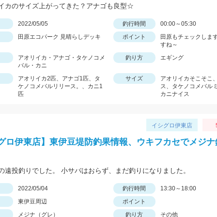
イカのサイズ上がってきた？アナゴも良型☆
日
2022/05/05
釣行時間
00:00～05:30
田原エコパーク 見晴らしデッキ
ポイント
田原もチェックします
すね～
アオリイカ・アナゴ・タケノコメ
釣り方
エギング
バル・カニ
アオリイカ2匹、アナゴ1匹、タ
サイズ
アオリイカそこそこ
ケノコメバルリリース。、カニ1
ス、タケノコメバル
匹
カニナイス
イシグロ伊東店
グロ伊東店】東伊豆堤防釣果情報、ウキフカセでメジナ
の遠投釣りでした。 小サバはおらず、まだ釣りになりました。
日
2022/05/04
釣行時間
13:30～18:00
東伊豆周辺
ポイント
メジナ（グレ）
釣り方
その他