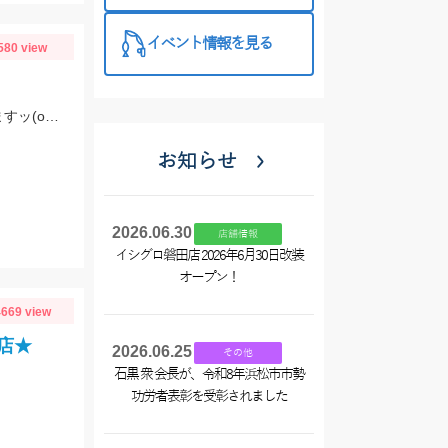
入☆
イベント情報を見る
580 view
釣ったサカナはすぐに締めず血抜き 神経締めをしますので旨さ 食感が違い過ぎますッ(о´∀`о)
お知らせ
2026.06.30
店舗情報
イシグロ磐田店 2026年6月30日改装
オープン！
669 view
店★
2026.06.25
その他
石黒 衆 会長が、令和8年浜松市市勢
功労者表彰を受彰されました