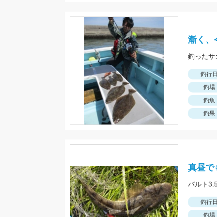
漸く、
釣行
釣場
釣魚
釣果
真昼で
バルト3
釣行
釣場