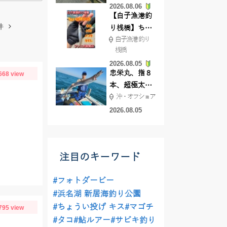
2026.08.06
てきました
【白子漁港釣
件
り桟橋】ちょ
白子漁港 釣り
い投げ釣りが
桟橋
絶好調!キスや
2026.08.05
ハゼが簡単に
忠栄丸、指８
668 view
釣れますよ💛
本、超極太ド
沖・オフショア
ラゴン登場！
2026.08.05
注目のキーワード
#フォトダービー
#浜名湖 新居海釣り公園
#ちょうい投げ キス
#マゴチ
795 view
#タコ
#鮎ルアー
#サビキ釣り