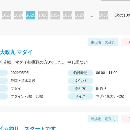
ペ
1823
ペ
1824
カ
1825
ペ
1826
ペ
1827
ペ
1828
ペ
1829
…
1933
次の10
ー
ー
レ
ー
ー
ー
ー
ジ
ジ
ン
ジ
ジ
ジ
ジ
ト
由比港 大政丸
ペ
 大政丸 マダイ
ー
く苦戦！マダイ初挑戦の方0でした。 申し訳ない
ジ
日
2022/05/05
釣行時間
06:00～11:00
静岡・清水周辺
ポイント
マダイ
釣り方
船釣り
マダイ5〜0枚 18枚
サイズ
マダイ最大3〜2級
豊浜港 竜宝丸
イカ釣り、スタートです。