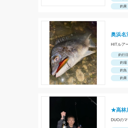
釣果
奥浜名
HITルアー
釣行
釣場
釣魚
釣果
★高林