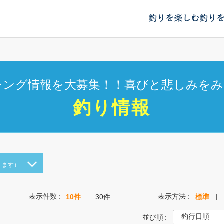
釣りを楽しむ
釣り
シング情報を大募集！！喜びと悲しみをみ
釣り情報
きます）
表示件数
表示方法
10件
30件
標準
並び順