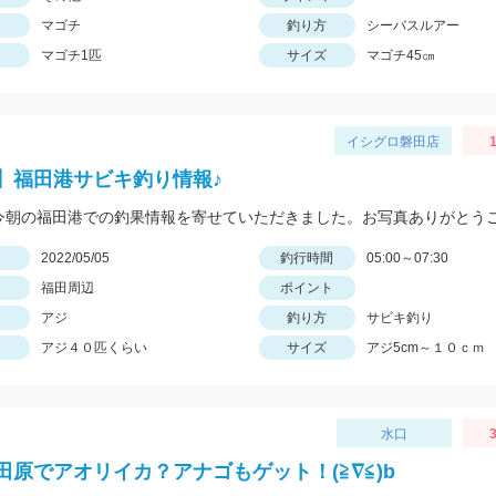
マゴチ
釣り方
シーバスルアー
マゴチ1匹
サイズ
マゴチ45㎝
イシグロ磐田店
1
】福田港サビキ釣り情報♪
日
2022/05/05
釣行時間
05:00～07:30
福田周辺
ポイント
アジ
釣り方
サビキ釣り
アジ４０匹くらい
サイズ
アジ5cm～１０ｃｍ
水口
3
田原でアオリイカ？アナゴもゲット！(≧∇≦)b