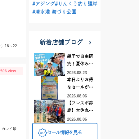
#アジング
#りんくう釣り護岸
#清水港 海づり公園
新着店舗ブログ
）16～22
親子で自由研
究！夏休みに
506 view
釣りデビュー
2026.08.23
本日よりお得
なセールがス
タート!!
2026.08.06
【フレスポ鈴
鹿】大佐丸様
来店☆サワラ
2026.08.06
キャスティン
、カレイ最
セール情報を見る
グ竿ツリノ購