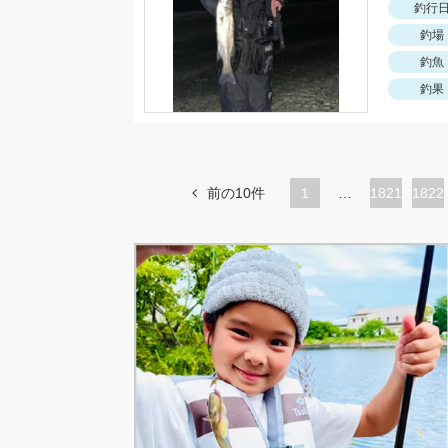
釣行
釣場
釣魚
釣果
前の10件
1
…
ペ
1821
ペ
1822
ー
ー
ジ
ジ