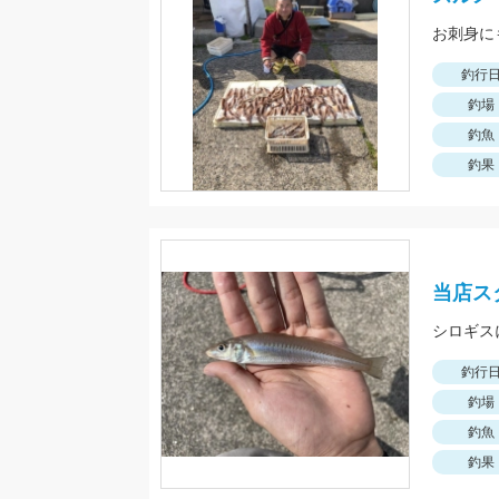
お刺身に
釣行
釣場
釣魚
釣果
当店ス
シロギス
釣行
釣場
釣魚
釣果