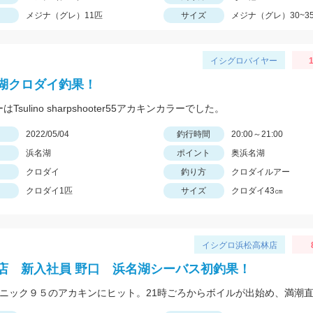
メジナ（グレ）11匹
サイズ
メジナ（グレ）30~3
イシグロバイヤー
1
湖クロダイ釣果！
はTsulino sharpshooter55アカキンカラーでした。
日
2022/05/04
釣行時間
20:00～21:00
浜名湖
ポイント
奥浜名湖
クロダイ
釣り方
クロダイルアー
クロダイ1匹
サイズ
クロダイ43㎝
イシグロ浜松高林店
店 新入社員 野口 浜名湖シーバス初釣果！