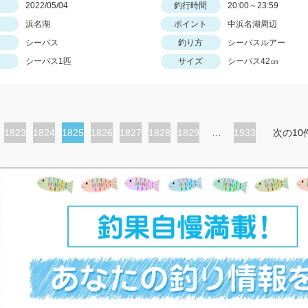
日
2022/05/04
釣行時間
20:00～23:59
浜名湖
ポイント
中浜名湖周辺
シーバス
釣り方
シーバスルアー
シーバス1匹
サイズ
シーバス42㎝
ペ
1823
ペ
1824
カ
1825
ペ
1826
ペ
1827
ペ
1828
ペ
1829
…
1933
次の10
ー
ー
レ
ー
ー
ー
ー
ジ
ジ
ン
ジ
ジ
ジ
ジ
ト
ペ
ー
ジ