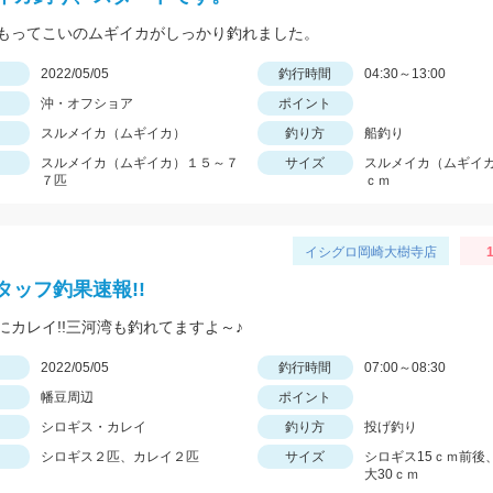
もってこいのムギイカがしっかり釣れました。
日
2022/05/05
釣行時間
04:30～13:00
沖・オフショア
ポイント
スルメイカ（ムギイカ）
釣り方
船釣り
スルメイカ（ムギイカ）１５～７
サイズ
スルメイカ（ムギイカ
７匹
ｃｍ
イシグロ岡崎大樹寺店
1
タッフ釣果速報!!
にカレイ!!三河湾も釣れてますよ～♪
日
2022/05/05
釣行時間
07:00～08:30
幡豆周辺
ポイント
シロギス・カレイ
釣り方
投げ釣り
シロギス２匹、カレイ２匹
サイズ
シロギス15ｃｍ前後
大30ｃｍ