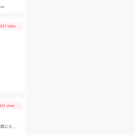
5㎝
017 view
821 view
DUOのマニック９５のアカキンにヒット。21時ごろからボイルが出始め、満潮直前にヒットしました！