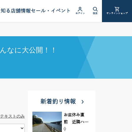
を知る
店舗情報
セール・イベント
ログイン
検索
オンラインショップ
んなに大公開！！
新着釣り情報
お盆休み直
テキストのみ
前 近隣ハゼ
釣り場調査し