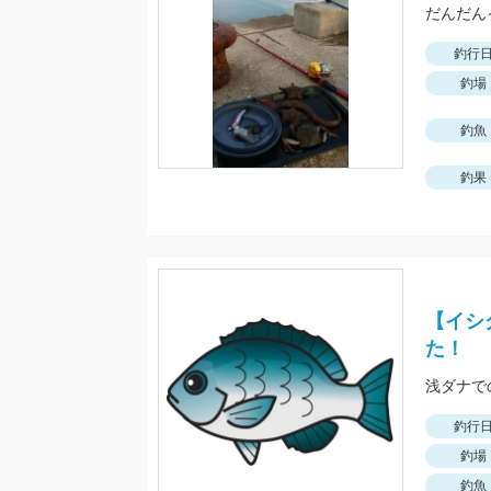
だんだん
釣行
釣場
釣魚
釣果
【イシ
た！
浅ダナで
釣行
釣場
釣魚