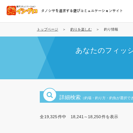
メ
イ
タノシサを追求する遊びコミュニケーションサイト
ン
コ
ン
トップページ
釣りを楽しむ
釣り情報
テ
ン
あなたのフィッ
ツ
に
移
動
詳細検索
（釣場・釣り方・釣魚が選択で
全
19,325
件中
18,241～18,250
件を表示