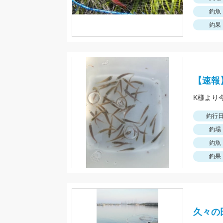
釣魚
釣果
【速報
釣行
釣場
釣魚
釣果
久々の