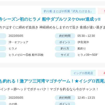
釣り船 まとばや所属『武丸 たけまる』
今シーズン初のヒラメ 船中ダブルツヌケOver達成ッ‼︎
日
2022/05/05
釣行時間
05:30～12:30
沖・オフショア
ポイント
伊良湖沖
ヒラメ
釣り方
船釣り
ヒラメゼロ〜⑤枚 船中20枚
サイズ
ヒラメ39〜50㌢
イシグロ西尾店
4
も釣れる！激アツ三河湾マゴチゲーム！★イシグロ西尾
.5インチ＋静ヘッドでポチャパク！マゴチを釣るなら今がチャンス！
日
2022/05/05
釣行時間
12:45～13:15
その他
ポイント