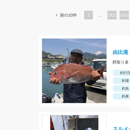
前の10件
1
…
ペ
1821
ペ
1822
ー
ー
ジ
ジ
由比港
餌取り多
釣行
釣場
釣魚
釣果
スルメ