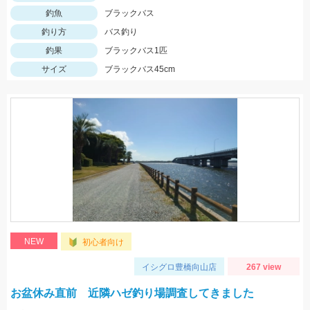
釣魚
ブラックバス
釣り方
バス釣り
釣果
ブラックバス1匹
サイズ
ブラックバス45cm
NEW
初心者向け
イシグロ豊橋向山店
267 view
お盆休み直前 近隣ハゼ釣り場調査してきました