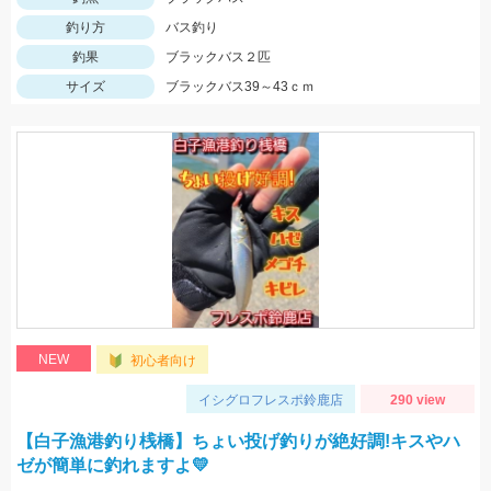
釣り方
バス釣り
釣果
ブラックバス２匹
サイズ
ブラックバス39～43ｃｍ
NEW
初心者向け
イシグロフレスポ鈴鹿店
290 view
【白子漁港釣り桟橋】ちょい投げ釣りが絶好調!キスやハ
ゼが簡単に釣れますよ💛