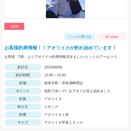
NEW
イシグロ豊川店
21 view
お客様釣果情報！！アオリイカが釣れ始めています！
お客様「T様」よりアオリイカ釣果情報頂きました♪ヒットルアーはツリノTHEエギの２．５サイズ。5杯ほど泳いでいるイカも目撃、バラシもあったそうです。今後は三河湾内にもどんどん入ってきそうですね！
釣行日
2026/08/06
釣行時間
13:00～15:00
釣場
渥美半島・伊良湖岬周辺
ポイント
堤防で泳いでいるアオリが見え始めました
釣魚
アオリイカ
釣り方
エギング
釣果
アオリイカ１杯
サイズ
アオリイカ甲長１３ｃｍ