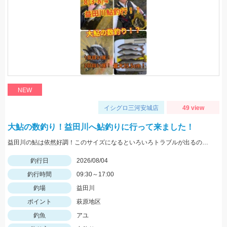
NEW
イシグロ三河安城店
49 view
大鮎の数釣り！益田川へ鮎釣りに行って来ました！
益田川の鮎は依然好調！このサイズになるといろいろトラブルが出るので仕掛けは太めがおすすめです！針は7.5号～８号！三河安城店岩崎釣行
釣行日
2026/08/04
釣行時間
09:30～17:00
釣場
益田川
ポイント
萩原地区
釣魚
アユ