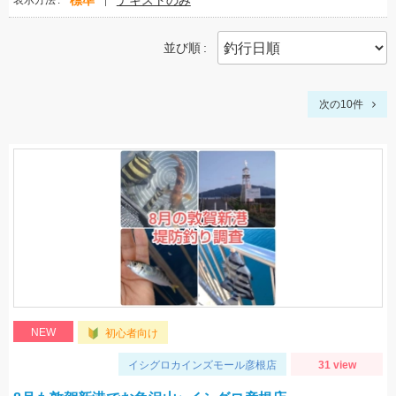
標準
テキストのみ
表示方法
並び順
次の10件
NEW
初心者向け
イシグロカインズモール彦根店
31 view