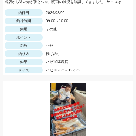
当店から近い緑が浜と佐奈川河口の状況を確認してきました サイズはまだ小さめ 針サイズは6号がよさそうです
釣行日
2026/08/06
釣行時間
09:00～10:00
釣場
その他
ポイント
釣魚
ハゼ
釣り方
投げ釣り
釣果
ハゼ10匹程度
サイズ
ハゼ10ｃｍ～12ｃｍ