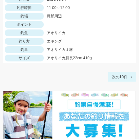
釣行時間
11:00～12:00
釣場
尾鷲周辺
ポイント
釣魚
アオリイカ
釣り方
エギング
釣果
アオリイカ１杯
サイズ
アオリイカ胴長22cm 410g
次の10件