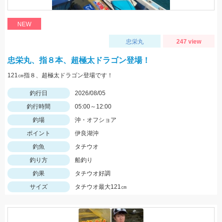
NEW
忠栄丸
247 view
忠栄丸、指８本、超極太ドラゴン登場！
121㎝指８、超極太ドラゴン登場です！
釣行日
2026/08/05
釣行時間
05:00～12:00
釣場
沖・オフショア
ポイント
伊良湖沖
釣魚
タチウオ
釣り方
船釣り
釣果
タチウオ好調
サイズ
タチウオ最大121㎝