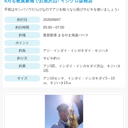
8月も敦賀新港でお魚沢山♪ イシグロ彦根店
手前はサンバソウだらけなのでアジを狙うなら投げサビキを使いましょう♪
釣行日
2026/08/07
釣行時間
05:00～07:00
釣場
敦賀新港 まるやま海遊パーク
ポイント
釣魚
アジ・イシダイ・イシガキダイ・キジハタ
釣り方
サビキ釣り
釣果
アジ3匹、イシダイ・イシガキダイ沢山、キジハタ
1匹
サイズ
アジ10センチ、イシダイ・イシガキダイ5～15
㎝、キジハタ15㎝