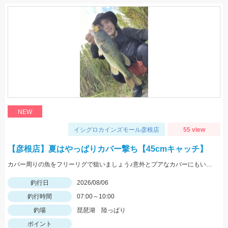
NEW
イシグロカインズモール彦根店
55 view
【彦根店】夏はやっぱりカバー撃ち【45cmキャッチ】
カバー周りの魚をフリーリグで狙いましょう♪意外とプアなカバーにもいますよ♪
釣行日
2026/08/06
釣行時間
07:00～10:00
釣場
琵琶湖 陸っぱり
ポイント