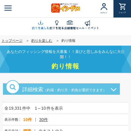
メ
イ
ショップ
ログイン
ン
コ
ン
釣りを楽しむ
釣りを知る
店舗情報
セール・イベント
テ
トップページ
釣りを楽しむ
釣り情報
ン
ツ
あなたのフィッシング情報を大募集！！喜びと悲しみをみんなに大公
に
開！！
移
釣り情報
動
詳細検索
（釣場・釣り方・釣魚が選択できます）
全
19,331
件中
1～10
件を表示
10件
30件
表示件数