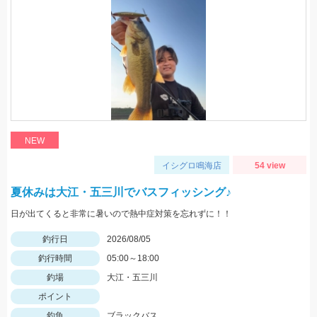
NEW
イシグロ鳴海店
54 view
夏休みは大江・五三川でバスフィッシング♪
日が出てくると非常に暑いので熱中症対策を忘れずに！！
釣行日
2026/08/05
釣行時間
05:00～18:00
釣場
大江・五三川
ポイント
釣魚
ブラックバス