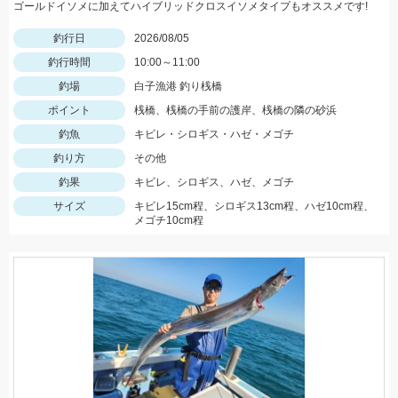
ゴールドイソメに加えてハイブリッドクロスイソメタイプもオススメです!
釣行日
2026/08/05
釣行時間
10:00～11:00
釣場
白子漁港 釣り桟橋
ポイント
桟橋、桟橋の手前の護岸、桟橋の隣の砂浜
釣魚
キビレ・シロギス・ハゼ・メゴチ
釣り方
その他
釣果
キビレ、シロギス、ハゼ、メゴチ
サイズ
キビレ15cm程、シロギス13cm程、ハゼ10cm程、
メゴチ10cm程