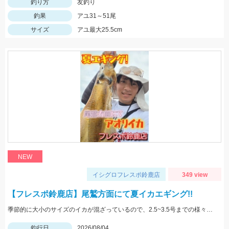
釣り方
友釣り
釣果
アユ31～51尾
サイズ
アユ最大25.5cm
NEW
イシグロフレスポ鈴鹿店
349 view
【フレスポ鈴鹿店】尾鷲方面にて夏イカエギング!!
季節的に大小のサイズのイカが混ざっているので、2.5~3.5号までの様々なサイズを持っていきましょう!!
釣行日
2026/08/04