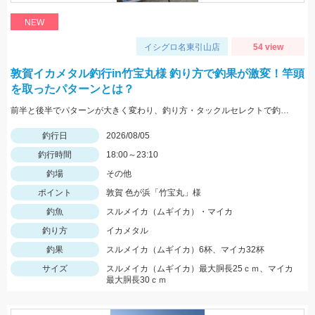
NEW
イシグロ名東引山店
54 view
敦賀イカメタル釣行in竹宝丸様 釣り方で釣果が激変！竿頭
を取ったパターンとは？
前半と後半でパターンが大きく変わり、釣り方・タックルセレクトで釣果に差が出た日でした。最近の傾向としてケイムラ系カラーは必須ですので必ず持って行ってください。
釣行日
2026/08/05
釣行時間
18:00～23:10
釣場
その他
ポイント
敦賀 色が浜「竹宝丸」様
釣魚
スルメイカ（ムギイカ）・マイカ
釣り方
イカメタル
釣果
スルメイカ（ムギイカ）6杯、マイカ32杯
サイズ
スルメイカ（ムギイカ）最大胴長25ｃｍ、マイカ
最大胴長30ｃｍ