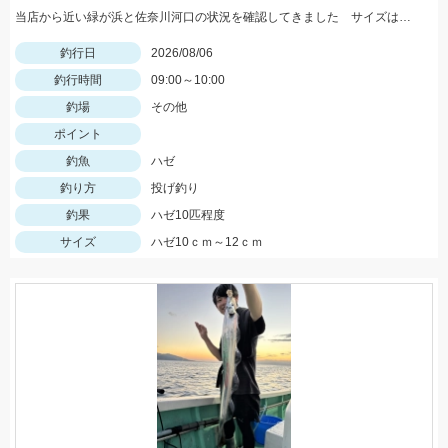
当店から近い緑が浜と佐奈川河口の状況を確認してきました サイズはまだ小さめ 針サイズは6号がよさそうです
釣行日
2026/08/06
釣行時間
09:00～10:00
釣場
その他
ポイント
釣魚
ハゼ
釣り方
投げ釣り
釣果
ハゼ10匹程度
サイズ
ハゼ10ｃｍ～12ｃｍ