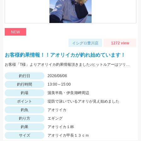
NEW
イシグロ豊川店
1272 view
お客様釣果情報！！アオリイカが釣れ始めています！
お客様「T様」よりアオリイカ釣果情報頂きました♪ヒットルアーはツリノTHEエギの２．５サイズ。5杯ほど泳いでいるイカも目撃、バラシもあったそうです。今後は三河湾内にもどんどん入ってきそうですね！
釣行日
2026/08/06
釣行時間
13:00～15:00
釣場
渥美半島・伊良湖岬周辺
ポイント
堤防で泳いでいるアオリが見え始めました
釣魚
アオリイカ
釣り方
エギング
釣果
アオリイカ１杯
サイズ
アオリイカ甲長１３ｃｍ