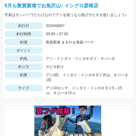
8月も敦賀新港でお魚沢山♪ イシグロ彦根店
手前はサンバソウだらけなのでアジを狙うなら投げサビキを使いましょう♪
釣行日
2026/08/07
釣行時間
05:00～07:00
釣場
敦賀新港 まるやま海遊パーク
ポイント
釣魚
アジ・イシダイ・イシガキダイ・キジハタ
釣り方
サビキ釣り
釣果
アジ3匹、イシダイ・イシガキダイ沢山、キジハタ
1匹
サイズ
アジ10センチ、イシダイ・イシガキダイ5～15
㎝、キジハタ15㎝