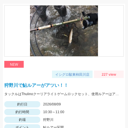
NEW
イシグロ駿東柿田川店
227 view
狩野川で鮎ルアーがアツい！！
タックルはThulinoクーリアライトゲームロックセット、使用ルアーはアイマ祈晴(キハル)MD75F。20cm超え多くハリ飛ばされました。
釣行日
2026/08/09
釣行時間
10:30～11:00
釣場
狩野川
ポイント
鮎ルアー区間