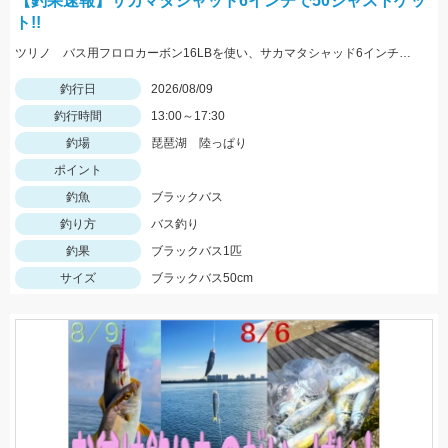
【釣果速報】サカマタシャッド6インチで50ジャストゲッ
ト!!
ツリノ バス用フロロカーボン16LBを使い、サカマタシャッド6インチノーシンカージャークで50cmジャストをキャッチ!!夕マズメはデカいワームが効きます♪
釣行日
2026/08/09
釣行時間
13:00～17:30
釣場
琵琶湖 陸っぱり
ポイント
釣魚
ブラックバス
釣り方
バス釣り
釣果
ブラックバス1匹
サイズ
ブラックバス50cm