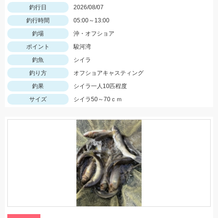
釣行日
2026/08/07
釣行時間
05:00～13:00
釣場
沖・オフショア
ポイント
駿河湾
釣魚
シイラ
釣り方
オフショアキャスティング
釣果
シイラ一人10匹程度
サイズ
シイラ50～70ｃｍ