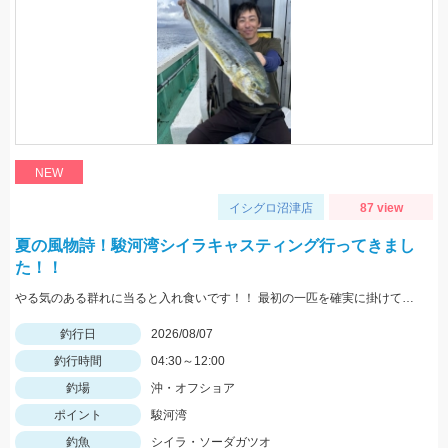
NEW
イシグロ沼津店
87 view
夏の風物詩！駿河湾シイラキャスティング行ってきまし
た！！
やる気のある群れに当ると入れ食いです！！ 最初の一匹を確実に掛けて船べりに寄せてくることで船の周りがシイラだらけになり船中お祭り騒ぎになります！！
釣行日
2026/08/07
釣行時間
04:30～12:00
釣場
沖・オフショア
ポイント
駿河湾
釣魚
シイラ・ソーダガツオ