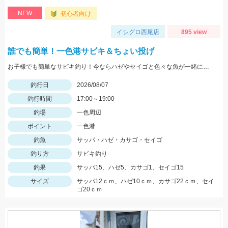
NEW
初心者向け
イシグロ西尾店
895 view
誰でも簡単！一色港サビキ＆ちょい投げ
お子様でも簡単なサビキ釣り！今ならハゼやセイゴと色々な魚が一緒に狙えて楽しいです！夏休みの自由研究にもオススメ！
釣行日
2026/08/07
釣行時間
17:00～19:00
釣場
一色周辺
ポイント
一色港
釣魚
サッパ・ハゼ・カサゴ・セイゴ
釣り方
サビキ釣り
釣果
サッパ15、ハゼ5、カサゴ1、セイゴ15
サイズ
サッパ12ｃｍ、ハゼ10ｃｍ、カサゴ22ｃｍ、セイ
ゴ20ｃｍ