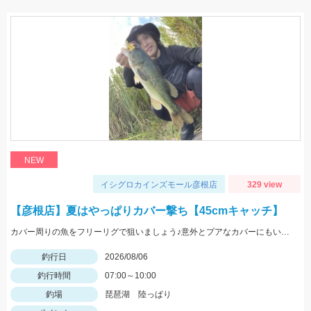
NEW
イシグロカインズモール彦根店
329 view
【彦根店】夏はやっぱりカバー撃ち【45cmキャッチ】
カバー周りの魚をフリーリグで狙いましょう♪意外とプアなカバーにもいますよ♪
釣行日
2026/08/06
釣行時間
07:00～10:00
釣場
琵琶湖 陸っぱり