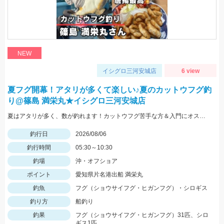
NEW
イシグロ三河安城店
6 view
夏フグ開幕！アタリが多くて楽しい♪夏のカットウフグ釣
り@篠島 満栄丸★イシグロ三河安城店
夏はアタリが多く、数が釣れます！カットウフグ苦手な方＆入門にオススメですよ～
釣行日
2026/08/06
釣行時間
05:30～10:30
釣場
沖・オフショア
ポイント
愛知県片名港出船 満栄丸
釣魚
フグ（ショウサイフグ・ヒガンフグ）・シロギス
釣り方
船釣り
釣果
フグ（ショウサイフグ・ヒガンフグ）31匹、シロ
ギス1匹