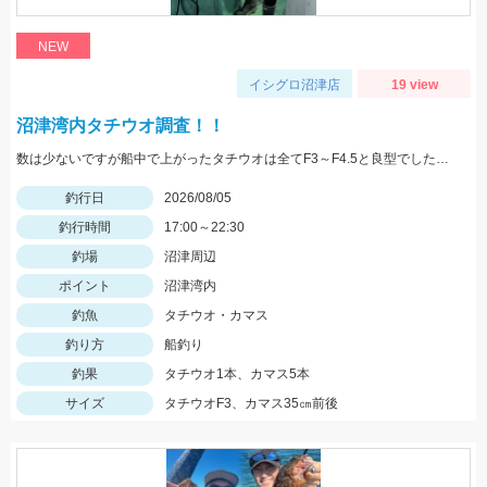
NEW
イシグロ沼津店
19 view
沼津湾内タチウオ調査！！
数は少ないですが船中で上がったタチウオは全てF3～F4.5と良型でした！ ベイトは多くて雰囲気はあったので群れが来ればタチウオ祭り始まりそうです！！
釣行日
2026/08/05
釣行時間
17:00～22:30
釣場
沼津周辺
ポイント
沼津湾内
釣魚
タチウオ・カマス
釣り方
船釣り
釣果
タチウオ1本、カマス5本
サイズ
タチウオF3、カマス35㎝前後