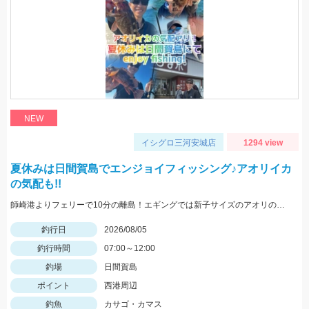
NEW
イシグロ三河安城店
1294 view
夏休みは日間賀島でエンジョイフィッシング♪アオリイカ
の気配も!!
師崎港よりフェリーで10分の離島！エギングでは新子サイズのアオリのチェイス多数！ロックフィッシュは足元を10ｇの根魚玉で狙うと効果的♪カバスキャでも釣果あり！
釣行日
2026/08/05
釣行時間
07:00～12:00
釣場
日間賀島
ポイント
西港周辺
釣魚
カサゴ・カマス