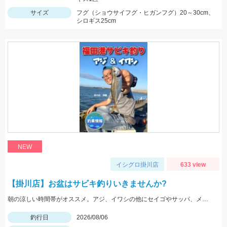
サイズ
フグ（ショウサイフグ・ヒガンフグ）20～30cm、
シロギス25cm
NEW
イシグロ掛川店
633 view
【掛川店】お盆はサビキ釣りいきませんか?
朝の涼しい時間帯がオススメ。アジ、イワシの他にセイゴやサッパ、メッキなども。仕掛けは『Tsulinoママカリ4号、ケイムラスキン4号』でOK。餌付け器で針にエサを付ければアタリはかなり増えますよ♪
釣行日
2026/08/06