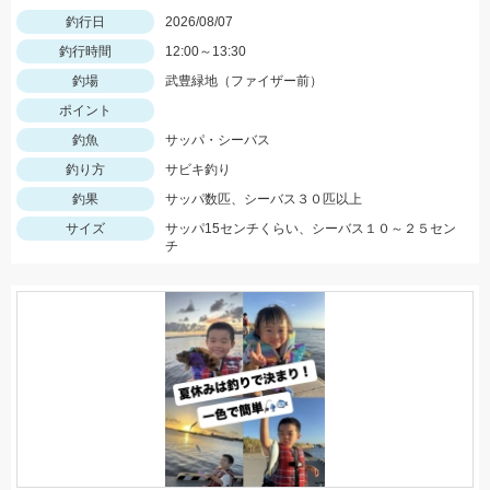
釣行日
2026/08/07
釣行時間
12:00～13:30
釣場
武豊緑地（ファイザー前）
ポイント
釣魚
サッパ・シーバス
釣り方
サビキ釣り
釣果
サッパ数匹、シーバス３０匹以上
サイズ
サッパ15センチくらい、シーバス１０～２５セン
チ