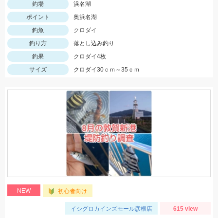
釣場
浜名湖
ポイント
奥浜名湖
釣魚
クロダイ
釣り方
落とし込み釣り
釣果
クロダイ4枚
サイズ
クロダイ30ｃｍ～35ｃｍ
NEW
初心者向け
イシグロカインズモール彦根店
615 view