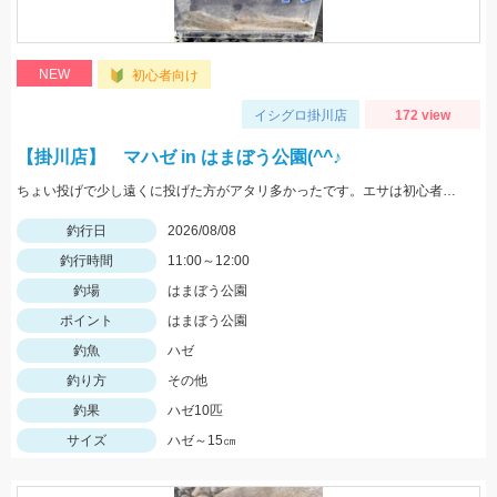
NEW
初心者向け
イシグロ掛川店
172 view
【掛川店】 マハゼ in はまぼう公園(^^♪
ちょい投げで少し遠くに投げた方がアタリ多かったです。エサは初心者の方は『ゴールド』が針に刺しやすくオススメ♪ハゼはまだ小振りサイズなので、針は６号。ハゼ釣りのシーズンはこれからですよ～♪
釣行日
2026/08/08
釣行時間
11:00～12:00
釣場
はまぼう公園
ポイント
はまぼう公園
釣魚
ハゼ
釣り方
その他
釣果
ハゼ10匹
サイズ
ハゼ～15㎝