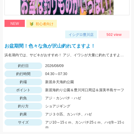
NEW
初心者向け
イシグロ豊川店
502 view
お盆期間！色々な魚が沢山釣れてますよ！
浜名湖内では、サビキがおすすめ！ アジ、イワシが大量に釣れてますよ。 豊川周辺では、ハゼが入れ喰い状態！ 渥美半島側では、マゴチ、ヒラメ、青物 などターゲットが多数回遊中！
釣行日
2026/08/09
釣行時間
04:30～07:30
釣場
新居弁天海釣公園
ポイント
新居海釣り公園＆豊川河口周辺＆渥美半島サーフ
釣魚
アジ・カンパチ・ハゼ
釣り方
ショアジギング
釣果
アジ３０匹、カンパチ、ハゼ
サイズ
アジ10～15ｃｍ、カンパチ25ｃｍ、ハゼ8～15ｃ
ｍ