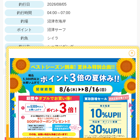
釣行日
2026/08/05
釣行時間
04:00～07:00
釣場
沼津市海岸
ポイント
沼津サーフ
釣魚
シイラ
釣り方
ショアジギング
×
釣果
シイラ13匹
サイズ
シイラ50～40ｃｍ
釣り情報を
投稿する