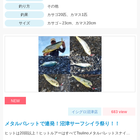
釣り方
その他
釣果
カサゴ20匹、カマス1匹
サイズ
カサゴ～23cm、カマス20cm
NEW
イシグロ沼津店
683 view
メタルバレットで連発！沼津サーフシイラ祭り！！
ヒットは20回以上！ヒットルアーはすべてTsulinoメタルバレットスナイパー40ｇでした。