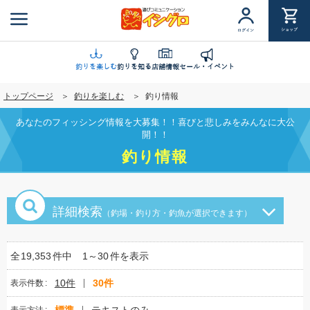
メ
イ
ショップ
ログイン
ン
コ
ン
釣りを楽しむ
釣りを知る
店舗情報
セール・イベント
テ
トップページ
釣りを楽しむ
釣り情報
ン
ツ
あなたのフィッシング情報を大募集！！喜びと悲しみをみんなに大公
に
開！！
移
釣り情報
動
詳細検索
（釣場・釣り方・釣魚が選択できます）
全
19,353
件中
1～30
件を表示
10件
30件
表示件数