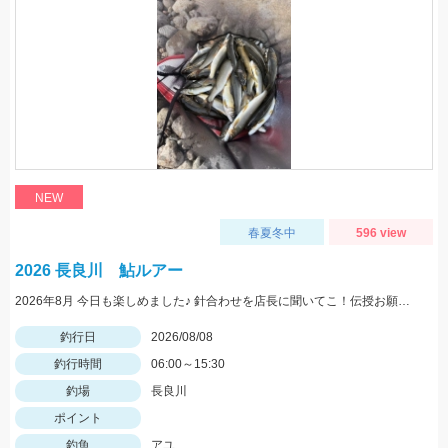
NEW
春夏冬中
596 view
2026 長良川 鮎ルアー
2026年8月 今日も楽しめました♪ 針合わせを店長に聞いてこ！伝授お願いします！
釣行日
2026/08/08
釣行時間
06:00～15:30
釣場
長良川
ポイント
釣魚
アユ