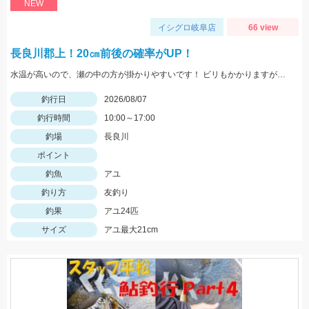
NEW
イシグロ岐阜店
66 view
長良川郡上！20㎝前後の確率がUP！
水温が高いので、瀬の中の方が掛かりやすいです！ ビリもかかりますが、オトリになるサイズが大半なので、オトリを循環して数を伸ばしましょう！
釣行日
2026/08/07
釣行時間
10:00～17:00
釣場
長良川
ポイント
釣魚
アユ
釣り方
友釣り
釣果
アユ24匹
サイズ
アユ最大21cm