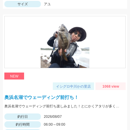
サイズ
アユ
NEW
イシグロ中川かの里店
1068 view
奥浜名湖でウェーディング前打ち！
奥浜名湖でウェーディング前打ち楽しみました！とにかくアタリが多くて面白い！クロダイの力強い引きを楽しめます！
釣行日
2026/08/07
釣行時間
06:00～09:00