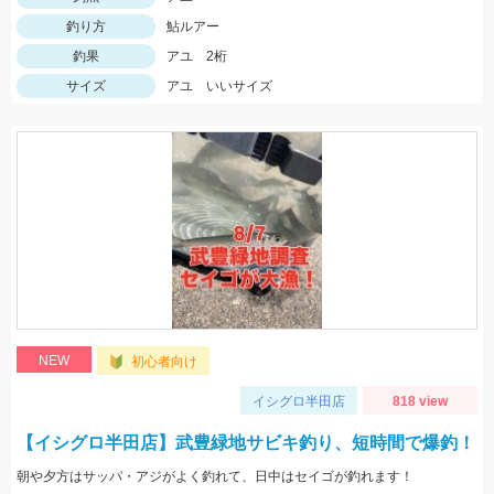
釣り方
鮎ルアー
釣果
アユ 2桁
サイズ
アユ いいサイズ
NEW
初心者向け
イシグロ半田店
818 view
【イシグロ半田店】武豊緑地サビキ釣り、短時間で爆釣！
朝や夕方はサッパ・アジがよく釣れて、日中はセイゴが釣れます！