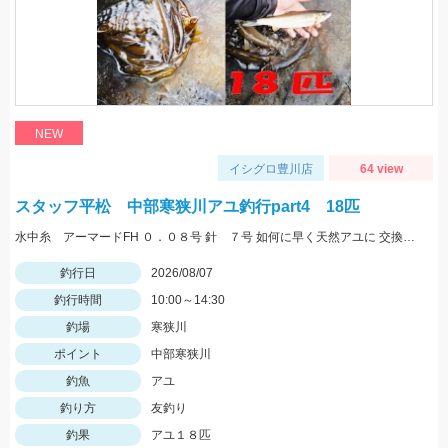
NEW
イシグロ豊川店
64 view
スタッフ平松 中部寒狭川アユ釣行part4 18匹
水中糸 アーマードFH ０．０８号 針 ７号 如何に早く天然アユに 交換できるかが大事！
釣行日
2026/08/07
釣行時間
10:00～14:30
釣場
寒狭川
ポイント
中部寒狭川
釣魚
アユ
釣り方
友釣り
釣果
アユ１８匹