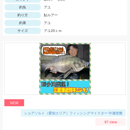
釣魚
アユ
釣り方
鮎ルアー
釣果
アユ
サイズ
アユ20ｃｍ
NEW
ショアソルト（愛知エリア）フィッシングマイスター 中瀬啓雅
97 view