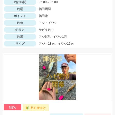
釣行時間
05:00～06:00
釣場
福田周辺
ポイント
福田港
釣魚
アジ・イワシ
釣り方
サビキ釣り
釣果
アジ6匹、イワシ1匹
サイズ
アジ～18㎝、イワシ16㎝
NEW
初心者向け