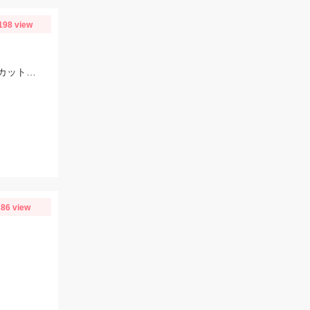
198 view
当日は餌は大きめに付けた方が反応が良かったです！ゴールドイソメなら半分にカットした物、石ゴカイなら２～３匹房掛けが好反応！
86 view