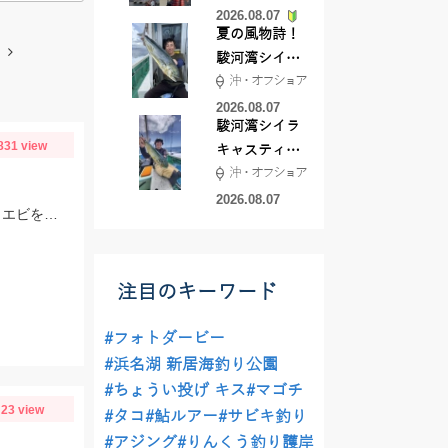
2026.08.07
夏の風物詩！
駿河湾シイラ
沖・オフショア
キャスティン
グ行ってきま
2026.08.07
駿河湾シイラ
した！！
831 view
キャスティン
沖・オフショア
グ行ってきま
した！
2026.08.07
仕掛けはTsurinoのハイパーアジキャッチ7ケイムラファイバーの4号にエサはアミエビを針に付けて釣りました。アジ狙いなら早朝がおススメです。
注目のキーワード
#フォトダービー
#浜名湖 新居海釣り公園
#ちょうい投げ キス
#マゴチ
23 view
#タコ
#鮎ルアー
#サビキ釣り
#アジング
#りんくう釣り護岸