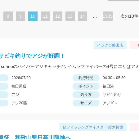
ペ
8
ペ
9
カ
10
ペ
11
ペ
12
ペ
13
ペ
14
…
1935
次の10件
ー
ー
レ
ー
ー
ー
ー
ジ
ジ
ン
ジ
ジ
ジ
ジ
ト
イシグロ磐田店
ペ
サビキ釣りでアジが好調！
ー
ジ
日
2026/07/29
釣行時間
04:30～05:30
福田周辺
ポイント
福田港
アジ
釣り方
サビキ釣り
アジ20匹
サイズ
アジ10～
鮎フィッシングマイスター 鈴木祐也
遠征 和歌山県日高川龍神へ