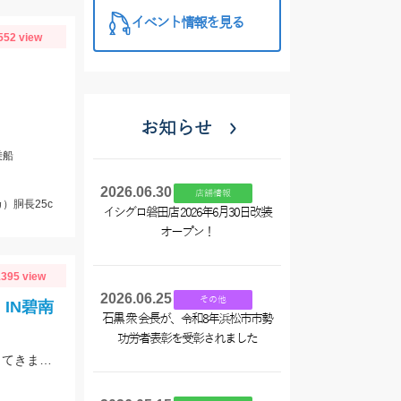
イベント情報を見る
552 view
お知らせ
乗船
2026.06.30
店舗情報
）胴長25c
イシグロ磐田店 2026年6月30日改装
オープン！
395 view
2026.06.25
その他
】IN碧南
石黒 衆 会長が、令和8年浜松市市勢
功労者表彰を受彰されました
アジングタックルでオモリ1.5号のスーパーライトちょい投げスタイルでハゼ狙ってきました！！アタリ連発で良型の連掛けもあり、短時間で30匹オーバーの釣果！！エサはアピール抜群のGOLDイソメ☆彡