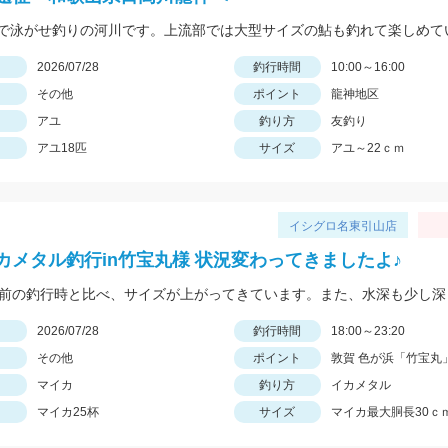
日
2026/07/28
釣行時間
10:00～16:00
その他
ポイント
龍神地区
アユ
釣り方
友釣り
アユ18匹
サイズ
アユ～22ｃｍ
イシグロ名東引山店
カメタル釣行in竹宝丸様 状況変わってきましたよ♪
日
2026/07/28
釣行時間
18:00～23:20
その他
ポイント
敦賀 色が浜「竹宝丸
マイカ
釣り方
イカメタル
マイカ25杯
サイズ
マイカ最大胴長30ｃ