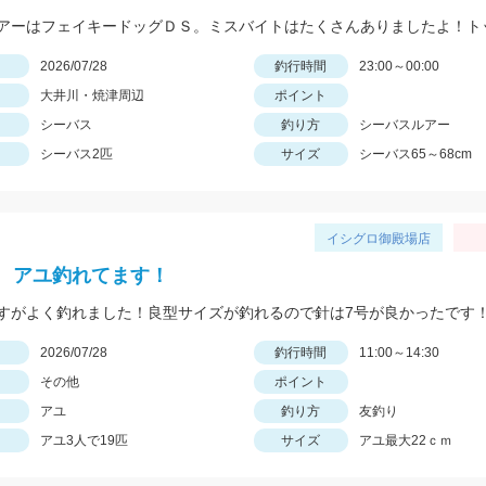
日
2026/07/28
釣行時間
23:00～00:00
大井川・焼津周辺
ポイント
シーバス
釣り方
シーバスルアー
シーバス2匹
サイズ
シーバス65～68cm
イシグロ御殿場店
 アユ釣れてます！
すがよく釣れました！良型サイズが釣れるので針は7号が良かったです
日
2026/07/28
釣行時間
11:00～14:30
その他
ポイント
アユ
釣り方
友釣り
アユ3人で19匹
サイズ
アユ最大22ｃｍ