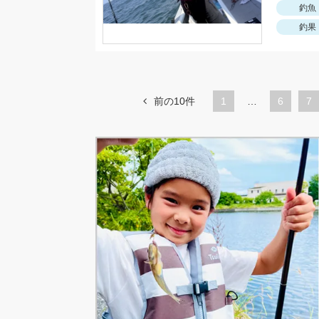
釣魚
釣果
前の10件
1
…
ペ
6
ペ
7
ー
ー
ジ
ジ