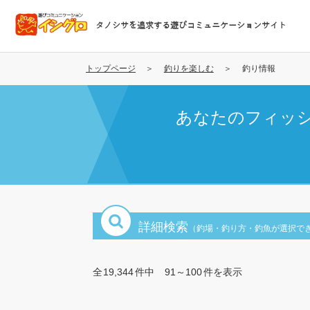
メ
イ
タノシサを追求する遊びコミュニケーションサイト
ン
コ
ン
トップページ
釣りを楽しむ
釣り情報
テ
ン
あなたのフィッ
ツ
に
移
動
詳細検索
（釣場・釣り方・釣魚が選択で
全
19,344
件中
91～100
件を表示