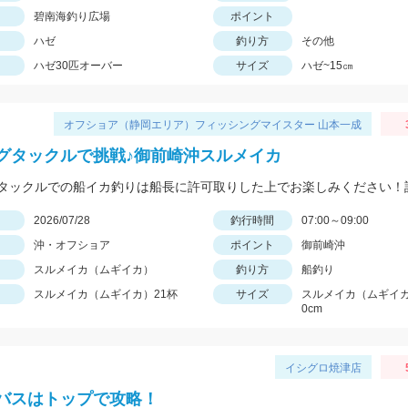
碧南海釣り広場
ポイント
ハゼ
釣り方
その他
ハゼ30匹オーバー
サイズ
ハゼ~15㎝
オフショア（静岡エリア）フィッシングマイスター 山本一成
グタックルで挑戦♪御前崎沖スルメイカ
日
2026/07/28
釣行時間
07:00～09:00
沖・オフショア
ポイント
御前崎沖
スルメイカ（ムギイカ）
釣り方
船釣り
スルメイカ（ムギイカ）21杯
サイズ
スルメイカ（ムギイカ
0cm
イシグロ焼津店
バスはトップで攻略！