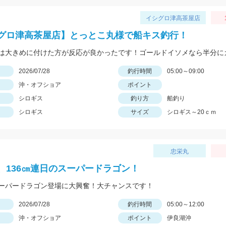
イシグロ津高茶屋店
グロ津高茶屋店】とっとこ丸様で船キス釣行！
日
2026/07/28
釣行時間
05:00～09:00
沖・オフショア
ポイント
シロギス
釣り方
船釣り
シロギス
サイズ
シロギス～20ｃｍ
忠栄丸
、136㎝連日のスーパードラゴン！
ーパードラゴン登場に大興奮！大チャンスです！
日
2026/07/28
釣行時間
05:00～12:00
沖・オフショア
ポイント
伊良湖沖