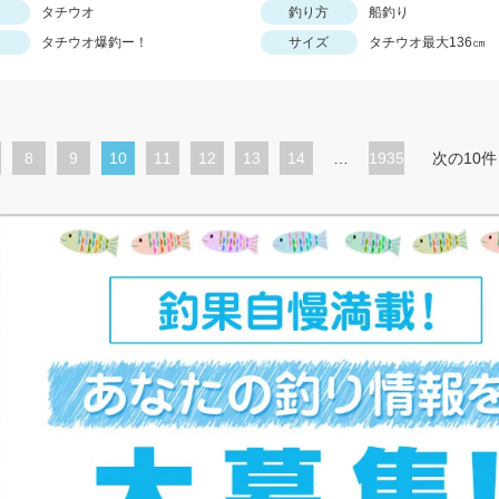
タチウオ
釣り方
船釣り
タチウオ爆釣ー！
サイズ
タチウオ最大136㎝
ペ
8
ペ
9
カ
10
ペ
11
ペ
12
ペ
13
ペ
14
…
1935
次の10件
ー
ー
レ
ー
ー
ー
ー
ジ
ジ
ン
ジ
ジ
ジ
ジ
ト
ペ
ー
ジ