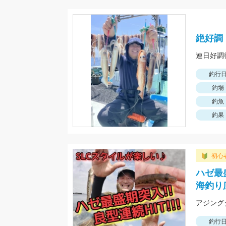
絶好調
連日好調
釣行
釣場
釣魚
釣果
初心
ハゼ最盛
海釣り
釣行