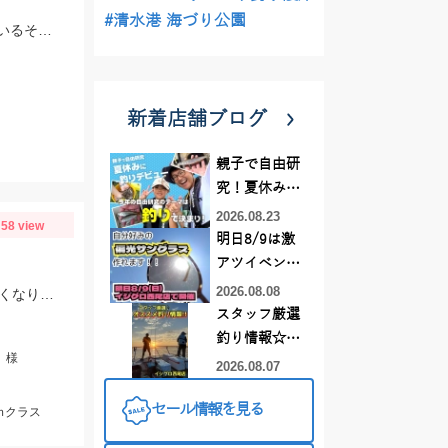
#清水港 海づり公園
水が綺麗で泳がせ釣りの河川です。上流部では大型サイズの鮎も釣れて楽しめているそうです。
新着店舗ブログ
親子で自由研
究！夏休みに
釣りデビュー
2026.08.23
58 view
明日8/9は激
アツイベント
日！！！～オ
2026.08.08
10日ほど前の釣行時と比べ、サイズが上がってきています。また、水深も少し深くなりヒットレンジも30ｍ→40ｍにメインが変わってきている様子でした。カラーだけは変わらずケイムラ系のピンクがぶっちぎりで好反応でしたので、必ずピンク系は持って行ってください。
ーダー偏光グ
スタッフ厳選
ラス受注会～
釣り情報☆彡
」様
連休は何釣り
2026.08.07
に行こう
セール情報を見る
♪【イシグロ
ｍクラス
西尾店】