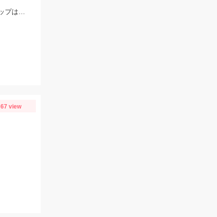
ヒットルアーはフェイキードッグＤＳ。ミスバイトはたくさんありましたよ！トップは楽しいですね♪
67 view
！