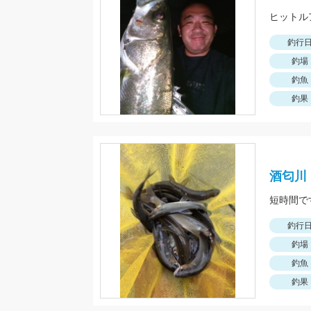
釣行
釣場
釣魚
釣果
酒匂川
短時間で
釣行
釣場
釣魚
釣果