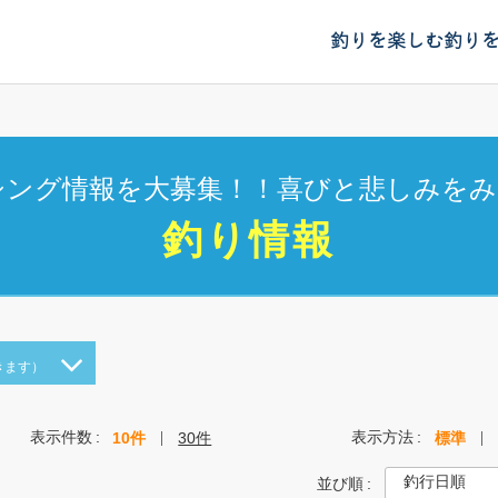
釣りを楽しむ
釣り
シング情報を大募集！！喜びと悲しみをみ
釣り情報
きます）
表示件数
表示方法
10件
30件
標準
並び順