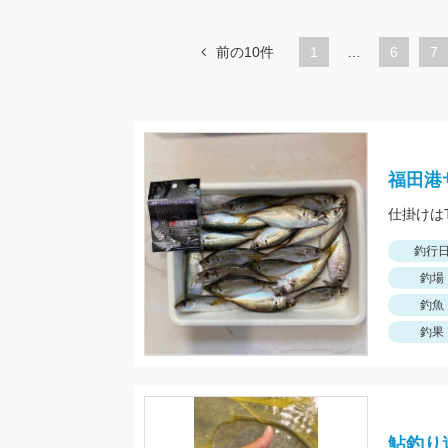
前の10件
1
…
ペ
6
ペ
7
ー
ー
ジ
ジ
福田港
釣行
釣場
釣魚
釣果
鮎釣り