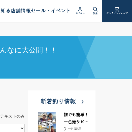
を知る
店舗情報
セール・イベント
ログイン
検索
オンラインショップ
んなに大公開！！
新着釣り情報
誰でも簡単！
テキストのみ
一色港サビキ
一色周辺
＆ちょい投げ