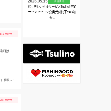
2026.05.15
店舗情報
釣り具レンタルサービスTsulikali 年間
サブスクプラン会員受付終了のお知
らせ
317 view
ジギングタックルでの船イカ釣りは船長に許可取りした上でお楽しみください！詳細は本文にて！
）胴長～3
580 view