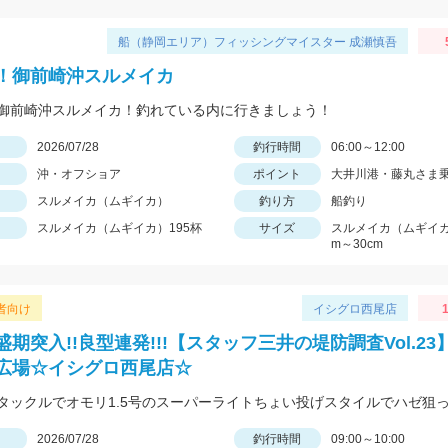
船（静岡エリア）フィッシングマイスター 成瀬慎吾
！御前崎沖スルメイカ
御前崎沖スルメイカ！釣れている内に行きましょう！
日
2026/07/28
釣行時間
06:00～12:00
沖・オフショア
ポイント
大井川港・藤丸さま
スルメイカ（ムギイカ）
釣り方
船釣り
スルメイカ（ムギイカ）195杯
サイズ
スルメイカ（ムギイカ
m～30cm
者向け
イシグロ西尾店
1
期突入!!良型連発!!!【スタッフ三井の堤防調査Vol.23
広場☆イシグロ西尾店☆
日
2026/07/28
釣行時間
09:00～10:00