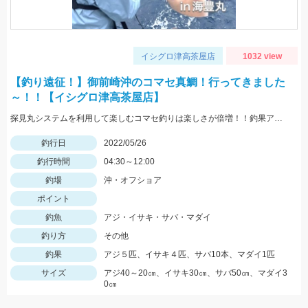
イシグロ津高茶屋店
1032 view
【釣り遠征！】御前崎沖のコマセ真鯛！行ってきました
～！！【イシグロ津高茶屋店】
探見丸システムを利用して楽しむコマセ釣りは楽しさが倍増！！釣果アップの秘訣も！！
釣行日
2022/05/26
釣行時間
04:30～12:00
釣場
沖・オフショア
ポイント
釣魚
アジ・イサキ・サバ・マダイ
釣り方
その他
釣果
アジ５匹、イサキ４匹、サバ10本、マダイ1匹
サイズ
アジ40～20㎝、イサキ30㎝、サバ50㎝、マダイ3
0㎝