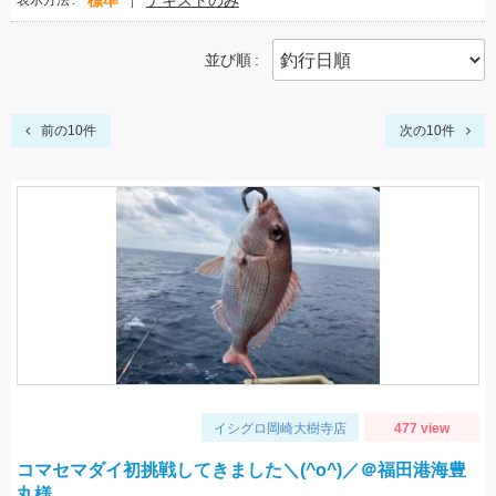
標準
テキストのみ
表示方法
並び順
前の10件
次の10件
イシグロ岡崎大樹寺店
477 view
コマセマダイ初挑戦してきました＼(^o^)／＠福田港海豊
丸様