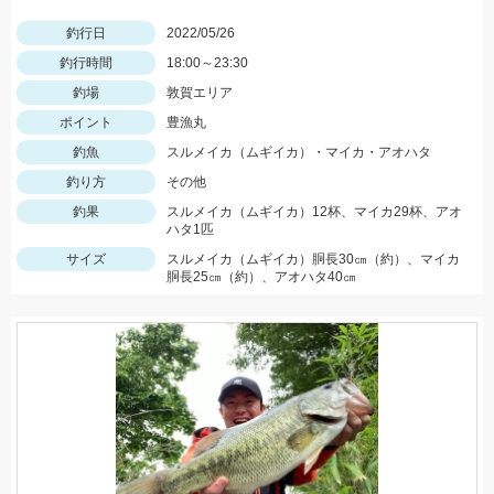
釣行日
2022/05/26
釣行時間
18:00～23:30
釣場
敦賀エリア
ポイント
豊漁丸
釣魚
スルメイカ（ムギイカ）・マイカ・アオハタ
釣り方
その他
釣果
スルメイカ（ムギイカ）12杯、マイカ29杯、アオ
ハタ1匹
サイズ
スルメイカ（ムギイカ）胴長30㎝（約）、マイカ
胴長25㎝（約）、アオハタ40㎝