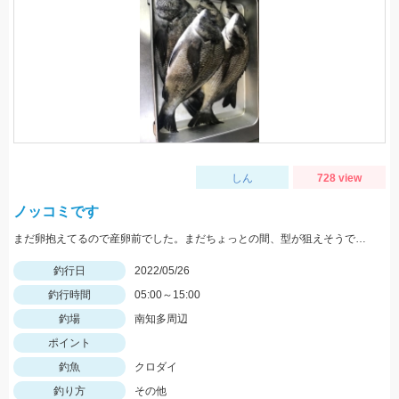
しん
728 view
ノッコミです
まだ卵抱えてるので産卵前でした。まだちょっとの間、型が狙えそうです。
釣行日
2022/05/26
釣行時間
05:00～15:00
釣場
南知多周辺
ポイント
釣魚
クロダイ
釣り方
その他