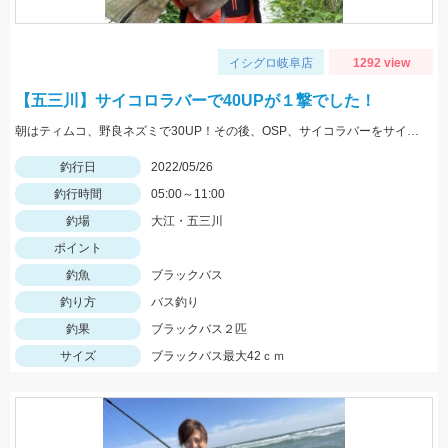
イシグロ岐阜店
1292 view
【五三川】サイコロラバーで40UPが１撃でした！
朝はティムコ、野良ネズミで30UP！その後、OSP、サイコラバーをサイトで使い、40UPをGETしました！
釣行日
2022/05/26
釣行時間
05:00～11:00
釣場
大江・五三川
ポイント
釣魚
ブラックバス
釣り方
バス釣り
釣果
ブラックバス２匹
サイズ
ブラックバス最大42ｃｍ