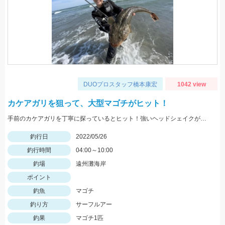
DUOプロスタッフ橋本康宏
1042 view
カケアガリを狙って、大型マゴチがヒット！
手前のカケアガリを丁寧に探っているとヒット！強いヘッドシェイクがたまりません！
釣行日
2022/05/26
釣行時間
04:00～10:00
釣場
遠州灘海岸
ポイント
釣魚
マゴチ
釣り方
サーフルアー
釣果
マゴチ1匹