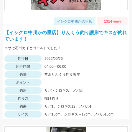
イシグロ中川かの里店
1314 view
【イシグロ中川かの里店】りんくう釣り護岸でキスが釣れ
ています！
エサは石ゴカイとゴールドでした！
釣行日
2022/05/26
釣行時間
04:00～06:00
釣場
常滑りんくう釣り護岸
ポイント
釣魚
サバ・シロギス・メバル
釣り方
投げ釣り
釣果
サバ1、シロギス12、メバル1
サイズ
サバ15cm、シロギス～17cm、メバル15cm