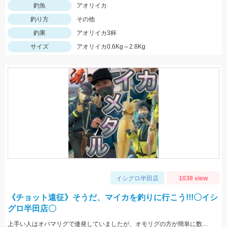
釣魚
アオリイカ
釣り方
その他
釣果
アオリイカ3杯
サイズ
アオリイカ0.6Kg～2.8Kg
イシグロ半田店
1038 view
《チョット遠征》そうだ、マイカを釣りに行こう!!!〇イシ
グロ半田店〇
上手い人はオバマリグで連発していましたが、オモリグの方が簡単に数を伸ばすことが出来ました!! オモリグ×スイスイドロッパーが大当たり!!