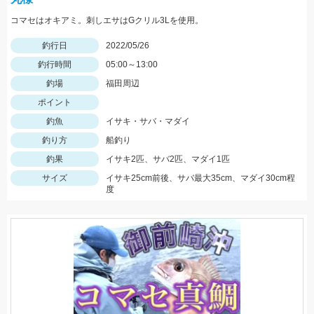
コマセはオキアミ。刺しエサはGクリル3Lを使用。
釣行日
2022/05/26
釣行時間
05:00～13:00
釣場
福田周辺
ポイント
釣魚
イサキ・サバ・マダイ
釣り方
船釣り
釣果
イサキ2匹、サバ2匹、マダイ1匹
サイズ
イサキ25cm前後、サバ最大35cm、マダイ30cm程
度