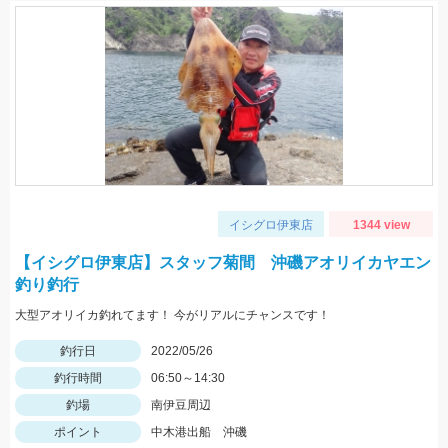
イシグロ伊東店
1344 view
【イシグロ伊東店】スタッフ菊間 沖磯アオリイカヤエン
釣り釣行
大型アオリイカ釣れてます！ 今がリアルにチャンスです！
釣行日
2022/05/26
釣行時間
06:50～14:30
釣場
南伊豆周辺
ポイント
中木港出船 沖磯