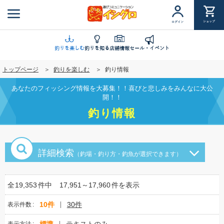
メ
イ
ショップ
ログイン
ン
コ
ン
釣りを楽しむ
釣りを知る
店舗情報
セール・イベント
テ
トップページ
釣りを楽しむ
釣り情報
ン
ツ
あなたのフィッシング情報を大募集！！喜びと悲しみをみんなに大公
に
開！！
移
釣り情報
動
詳細検索
（釣場・釣り方・釣魚が選択できます）
全
19,353
件中
17,951～17,960
件を表示
10件
30件
表示件数