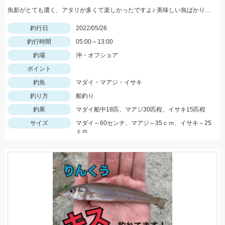
魚影がとても濃く、アタリが多くて楽しかったですよ♪ 美味しい魚ばかり釣れました♪
釣行日
2022/05/26
釣行時間
05:00～13:00
釣場
沖・オフショア
ポイント
釣魚
マダイ・マアジ・イサキ
釣り方
船釣り
釣果
マダイ船中18匹、マアジ30匹程、イサキ15匹程
サイズ
マダイ～60センチ、マアジ～35ｃｍ、イサキ～25
ｃｍ