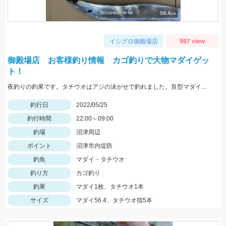
イシグロ御殿場店
987 view
御殿場店 お客様釣り情報 カゴ釣りで大物マダイゲッ
ト！
夜釣りの釣果です。タチウオはアジの泳がせで釣れました。良型マダイおめでとうございます。
釣行日
2022/05/25
釣行時間
22:00～09:00
釣場
沼津周辺
ポイント
沼津市内堤防
釣魚
マダイ・タチウオ
釣り方
カゴ釣り
釣果
マダイ1枚、タチウオ1本
サイズ
マダイ56.4、タチウオ指5本