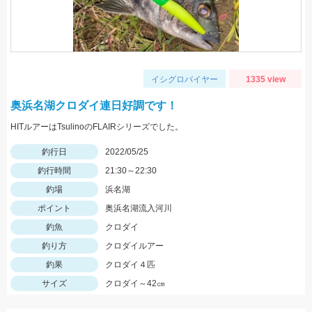
イシグロバイヤー
1335 view
奥浜名湖クロダイ連日好調です！
HITルアーはTsulinoのFLAIRシリーズでした。
釣行日
2022/05/25
釣行時間
21:30～22:30
釣場
浜名湖
ポイント
奥浜名湖流入河川
釣魚
クロダイ
釣り方
クロダイルアー
釣果
クロダイ４匹
サイズ
クロダイ～42㎝