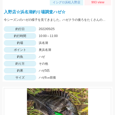
イシグロ浜松入野店
993 view
入野店☆浜名湖釣り場調査ハゼ☆
今シーズンのハゼの様子を見てきました。ハゼクラの後ろをたくさんのハゼが付いてきたので今後楽しみですよ♪今後もちょくちょく様子見てきますね。
釣行日
2022/05/25
釣行時間
10:00～11:00
釣場
浜名湖
ポイント
奥浜名湖
釣魚
ハゼ
釣り方
その他
釣果
ハゼ5匹
サイズ
ハゼ6㎝前後