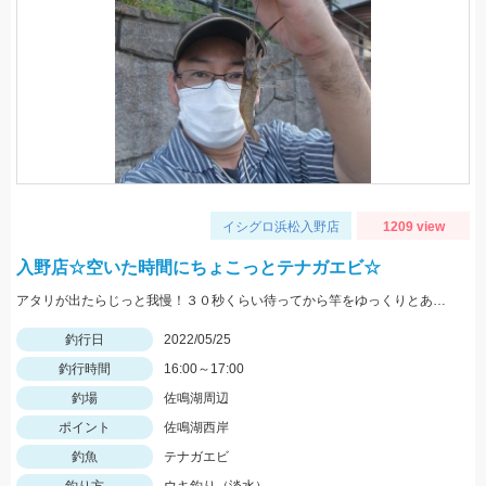
イシグロ浜松入野店
1209 view
入野店☆空いた時間にちょこっとテナガエビ☆
アタリが出たらじっと我慢！３０秒くらい待ってから竿をゆっくりとあげましょう。
釣行日
2022/05/25
釣行時間
16:00～17:00
釣場
佐鳴湖周辺
ポイント
佐鳴湖西岸
釣魚
テナガエビ