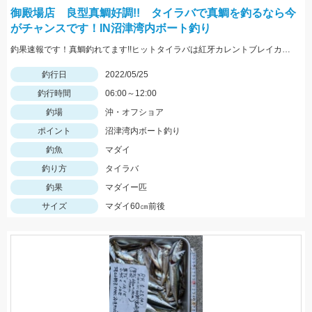
御殿場店 良型真鯛好調!! タイラバで真鯛を釣るなら今
がチャンスです！IN沼津湾内ボート釣り
釣果速報です！真鯛釣れてます!!ヒットタイラバは紅牙カレントブレイカー「ギャルピンク」
釣行日
2022/05/25
釣行時間
06:00～12:00
釣場
沖・オフショア
ポイント
沼津湾内ボート釣り
釣魚
マダイ
釣り方
タイラバ
釣果
マダイー匹
サイズ
マダイ60㎝前後