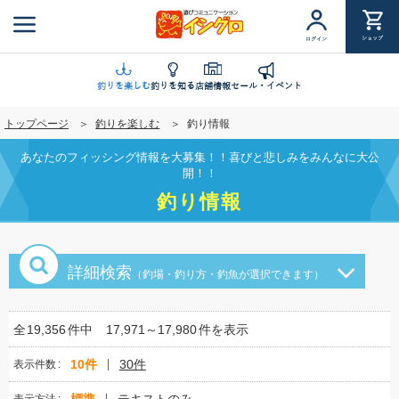
メ
イ
ショップ
ログイン
ン
コ
ン
釣りを楽しむ
釣りを知る
店舗情報
セール・イベント
テ
トップページ
釣りを楽しむ
釣り情報
ン
ツ
あなたのフィッシング情報を大募集！！喜びと悲しみをみんなに大公
に
開！！
移
釣り情報
動
詳細検索
（釣場・釣り方・釣魚が選択できます）
全
19,356
件中
17,971～17,980
件を表示
10件
30件
表示件数