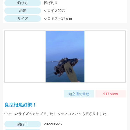
釣り方
投げ釣り
釣果
シロギス22匹
サイズ
シロギス～17ｃｍ
知立店の常連
917 view
良型根魚好調！
中々いいサイズのカサゴでした！ タケノコメバルも混ざりました。
釣行日
2022/05/25