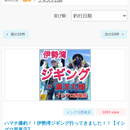
標準
テキストのみ
表示方法
並び順
前の10件
次の10件
イシグロ西尾店
1855 view
ハマチ爆釣！！伊勢湾ジギング行ってきました！！【イシ
グロ西尾店】