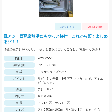
みつやくる
2533 view
豆アジ 西尾宮崎港にもやっと接岸 これから暫く楽しめ
るゾ！！
待望の豆アジが入った。小さいと贅沢は言いっこなし。 南蛮やカラ揚げに最適。今だけの特典。
釣行日
2022/05/25
釣行時間
09:10～11:40
釣場
吉良サンライズパーク
ポイント
サビキ針の号数 3号以下 ママカリ針で。アミエ
ビブロック。
釣魚
アジ・サバ
釣り方
サビキ釣り
釣果
アジ121匹、サバ１０匹
サイズ
アジ6.5Cm~10Cm、サバ最大1７、８ｃｍから