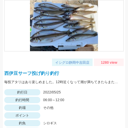
イシグロ静岡中吉田店
1280 view
西伊豆サーフ投げ釣り釣行
毎投アタリはあり楽しめました。12時近くなって潮が満ちてきたらまた食い良くなりましたが、エサ切れで終了しました。エサは赤イソメでした。
釣行日
2022/05/25
釣行時間
06:00～12:00
釣場
その他
ポイント
釣魚
シロギス