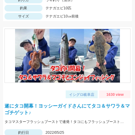
釣り方
ウキ釣り（淡水）
釣果
テナガエビ10匹
サイズ
テナガエビ10㎝前後
イシグロ岐阜店
1630 view
遂にタコ開幕！ヨッシーガイドさんにてタコ＆サワラ＆マ
ゴチゲット♪
タコマスターフラッシュブーストで連発！タコにもフラッシュブーストが効きます！！
釣行日
2022/05/25