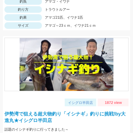
釣魚
アマゴ・イワナ
釣り方
トラウトルアー
釣果
アマゴ21匹、イワナ1匹
サイズ
アマゴ～23ｃｍ、イワナ21ｃｍ
イシグロ半田店
1872 view
伊勢湾で狙える超大物釣り「イシナギ」釣りに挑戦!by大
進丸★イシグロ半田店
話題のイシナギ釣りに行ってきました～