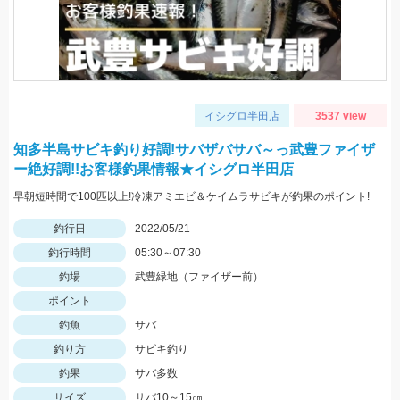
イシグロ半田店
3537 view
知多半島サビキ釣り好調!サバザバサバ～っ武豊ファイザ
ー絶好調!!お客様釣果情報★イシグロ半田店
早朝短時間で100匹以上!冷凍アミエビ＆ケイムラサビキが釣果のポイント!
釣行日
2022/05/21
釣行時間
05:30～07:30
釣場
武豊緑地（ファイザー前）
ポイント
釣魚
サバ
釣り方
サビキ釣り
釣果
サバ多数
サイズ
サバ10～15㎝