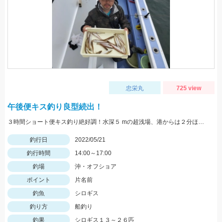
忠栄丸
725 view
午後便キス釣り良型続出！
３時間ショート便キス釣り絶好調！水深５ mの超浅場、港からは２分ほどの片名前が凄い！午後便キス釣り予約受付中です
釣行日
2022/05/21
釣行時間
14:00～17:00
釣場
沖・オフショア
ポイント
片名前
釣魚
シロギス
釣り方
船釣り
釣果
シロギス１３～２６匹