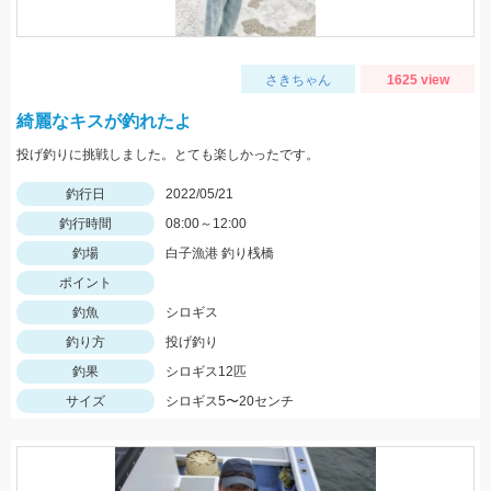
さきちゃん
1625 view
綺麗なキスが釣れたよ
投げ釣りに挑戦しました。とても楽しかったです。
釣行日
2022/05/21
釣行時間
08:00～12:00
釣場
白子漁港 釣り桟橋
ポイント
釣魚
シロギス
釣り方
投げ釣り
釣果
シロギス12匹
サイズ
シロギス5〜20センチ