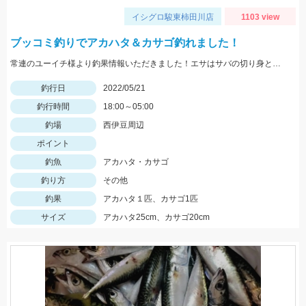
イシグロ駿東柿田川店
1103 view
ブッコミ釣りでアカハタ＆カサゴ釣れました！
常連のユーイチ様より釣果情報いただきました！エサはサバの切り身とイカタンを使用。
釣行日
2022/05/21
釣行時間
18:00～05:00
釣場
西伊豆周辺
ポイント
釣魚
アカハタ・カサゴ
釣り方
その他
釣果
アカハタ１匹、カサゴ1匹
サイズ
アカハタ25cm、カサゴ20cm