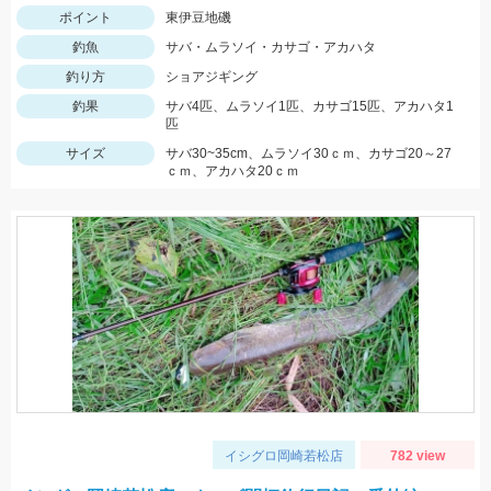
ポイント
東伊豆地磯
釣魚
サバ・ムラソイ・カサゴ・アカハタ
釣り方
ショアジギング
釣果
サバ4匹、ムラソイ1匹、カサゴ15匹、アカハタ1
匹
サイズ
サバ30~35cm、ムラソイ30ｃｍ、カサゴ20～27
ｃｍ、アカハタ20ｃｍ
イシグロ岡崎若松店
782 view