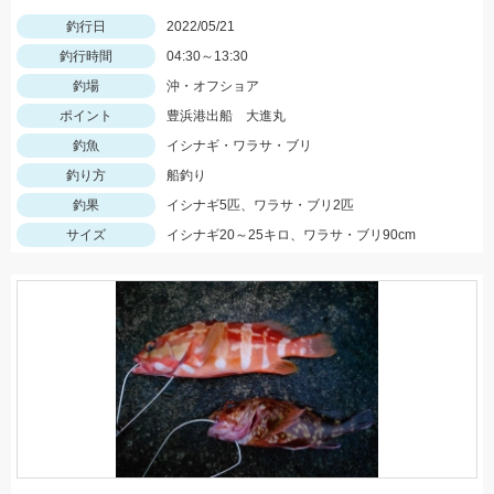
釣行日
2022/05/21
釣行時間
04:30～13:30
釣場
沖・オフショア
ポイント
豊浜港出船 大進丸
釣魚
イシナギ・ワラサ・ブリ
釣り方
船釣り
釣果
イシナギ5匹、ワラサ・ブリ2匹
サイズ
イシナギ20～25キロ、ワラサ・ブリ90cm