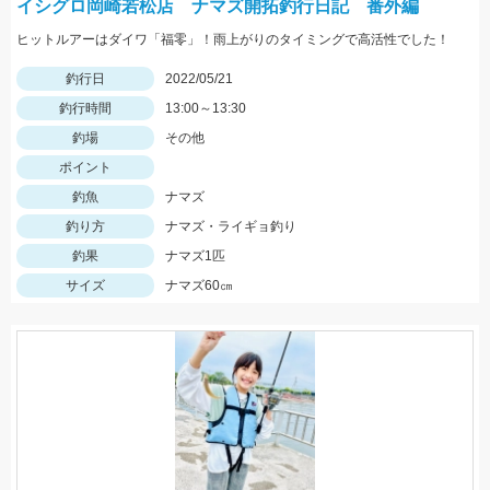
イシグロ岡崎若松店 ナマズ開拓釣行日記 番外編
ヒットルアーはダイワ「福零」！雨上がりのタイミングで高活性でした！
釣行日
2022/05/21
釣行時間
13:00～13:30
釣場
その他
ポイント
釣魚
ナマズ
釣り方
ナマズ・ライギョ釣り
釣果
ナマズ1匹
サイズ
ナマズ60㎝