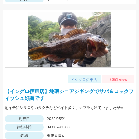
イシグロ伊東店
2051 view
【イシグロ伊東店】地磯ショアジギングでサバ＆ロックフ
ィッシュ好調です！
朝イチにシラスやカタクチなどベイト多く、ナブラも出ていましたが当たってきたのはサバでした。
釣行日
2022/05/21
釣行時間
04:00～08:00
釣場
東伊豆周辺