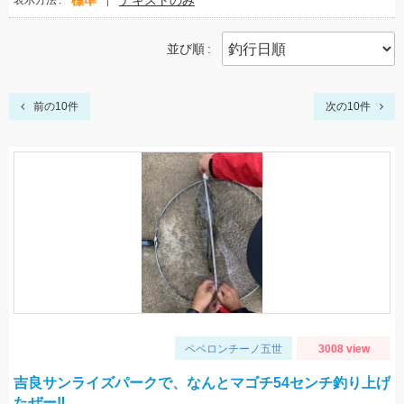
標準
テキストのみ
表示方法
並び順
前の10件
次の10件
ペペロンチーノ五世
3008 view
吉良サンライズパークで、なんとマゴチ54センチ釣り上げ
たぜー‼️