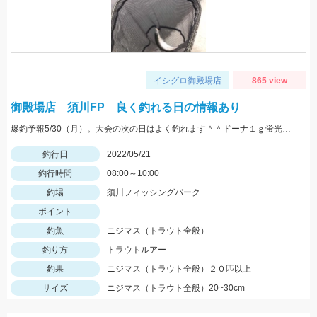
イシグロ御殿場店
865 view
御殿場店 須川FP 良く釣れる日の情報あり
爆釣予報5/30（月）。大会の次の日はよく釣れます＾＾ドーナ１ｇ蛍光ザキヤマメやミノーなどがオススメ。
釣行日
2022/05/21
釣行時間
08:00～10:00
釣場
須川フィッシングパーク
ポイント
釣魚
ニジマス（トラウト全般）
釣り方
トラウトルアー
釣果
ニジマス（トラウト全般）２０匹以上
サイズ
ニジマス（トラウト全般）20~30cm