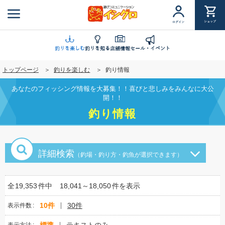
メ
イ
ショップ
ログイン
ン
コ
ン
釣りを楽しむ
釣りを知る
店舗情報
セール・イベント
テ
トップページ
釣りを楽しむ
釣り情報
ン
ツ
あなたのフィッシング情報を大募集！！喜びと悲しみをみんなに大公
に
開！！
移
釣り情報
動
詳細検索
（釣場・釣り方・釣魚が選択できます）
全
19,353
件中
18,041～18,050
件を表示
10件
30件
表示件数