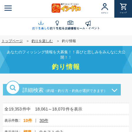
メ
イ
ショップ
ログイン
ン
コ
ン
釣りを楽しむ
釣りを知る
店舗情報
セール・イベント
テ
トップページ
釣りを楽しむ
釣り情報
ン
ツ
あなたのフィッシング情報を大募集！！喜びと悲しみをみんなに大公
に
開！！
移
釣り情報
動
詳細検索
（釣場・釣り方・釣魚が選択できます）
全
19,353
件中
18,061～18,070
件を表示
10件
30件
表示件数