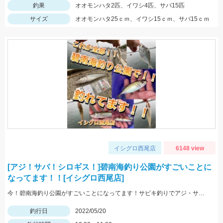
釣果
オオモンハタ2匹、イワシ4匹、サバ15匹
サイズ
オオモンハタ25ｃｍ、イワシ15ｃｍ、サバ15ｃｍ
イシグロ西尾店
6148 view
[アジ！サバ！シロギス！]碧南海釣り公園がすごいことに
なってます！！[イシグロ西尾店]
今！碧南海釣り公園がすごいことになってます！サビキ釣りでアジ・サバ・イワシ！ちょい投げでは20ｃｍ越えのシロギス・ハゼ・ゼンメが爆釣中！！
釣行日
2022/05/20