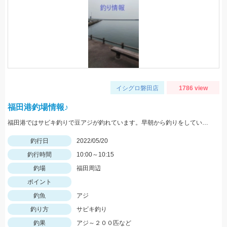
イシグロ磐田店
1786 view
福田港釣場情報♪
福田港ではサビキ釣りで豆アジが釣れています。早朝から釣りをしている方で２００匹以上釣っている方もいらっしゃいました。
釣行日
2022/05/20
釣行時間
10:00～10:15
釣場
福田周辺
ポイント
釣魚
アジ
釣り方
サビキ釣り
釣果
アジ～２００匹など