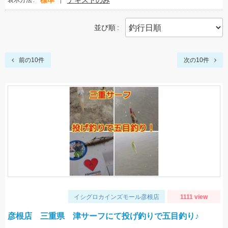
標準
テキストのみ
表示方法
並び順
前の10件
次の10件
イシグロカインズモール彦根店
1111 view
彦根店 三重県 津サーフにて投げ釣りで五目釣り♪