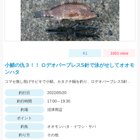
K1
1001 view
小鯖の仇３！！ ロデオバーブレスS針で泳がせしてオオモ
ンハタ
コマセ無し投げサビキで小鯖。カタクチ鰯を釣り、ロデオバーブレスS針で泳がせしてオオモンハタ２匹ゲット。
釣行日
2022/05/20
釣行時間
17:00～19:30
釣場
沼津周辺
ポイント
釣魚
オオモンハタ・イワシ・サバ
釣り方
その他