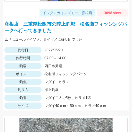
イシグロカインズモール彦根店
3098 view
彦根店 三重県松阪市の陸上釣堀 松名瀬フィッシングパ
ークへ行ってきました！
エサはゴールドイソメ、青イソメに好反応でした！
釣行日
2022/05/20
釣行時間
07:00～14:00
釣場
四日市周辺
ポイント
松名瀬フィッシングパーク
釣魚
マダイ・ヒラメ
釣り方
海上釣堀
釣果
マダイ二人で5枚、ヒラメ1匹
サイズ
マダイ40ｃｍ～50ｃｍ、ヒラメ40ｃｍ