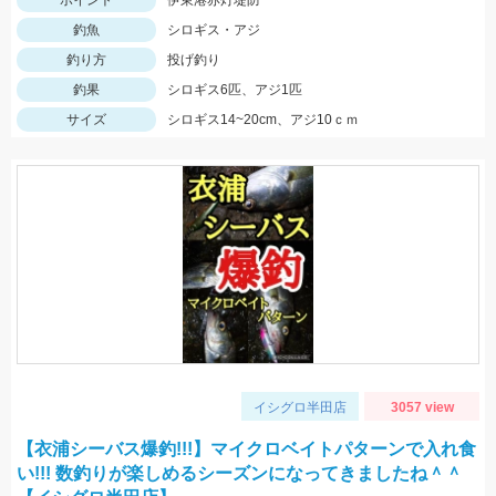
ポイント
伊東港赤灯堤防
釣魚
シロギス・アジ
釣り方
投げ釣り
釣果
シロギス6匹、アジ1匹
サイズ
シロギス14~20cm、アジ10ｃｍ
イシグロ半田店
3057 view
【衣浦シーバス爆釣!!!】マイクロベイトパターンで入れ食
い!!! 数釣りが楽しめるシーズンになってきましたね＾＾