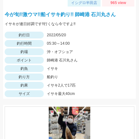
イシグロ半田店
965 view
今が旬!!激ウマ!!船イサキ釣り!! 師崎港 石川丸さん
イサキが連日好調です!!行くなら今ですよ!!
釣行日
2022/05/20
釣行時間
05:30～14:00
釣場
沖・オフショア
ポイント
師崎港 石川丸さん
釣魚
イサキ
釣り方
船釣り
釣果
イサキ2人で17匹
サイズ
イサキ最大40cm