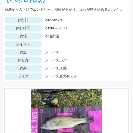
【イシグロ半田店】
満潮からの下げでエントリー。潮位が下がり、流れが効き始めるとボイル多数。小型ルアーでスローで巻くと効果的でした。
釣行日
2022/05/20
釣行時間
23:00～01:00
釣場
衣浦周辺
ポイント
釣魚
シーバス
釣り方
シーバスルアー
釣果
シーバス10匹
サイズ
シーバス最大40ｃｍ