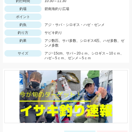
釣行時間
10:30～11:30
釣場
碧南海釣り広場
ポイント
釣魚
アジ・サバ・シロギス・ハゼ・ゼンメ
釣り方
サビキ釣り
釣果
アジ数匹、サバ多数、シロギス4匹、ハゼ多数、ゼ
ンメ多数
サイズ
アジ~15cm、サバ～20ｃｍ、シロギス～10ｃｍ、
ハゼ～5ｃｍ、ゼンメ～5ｃｍ