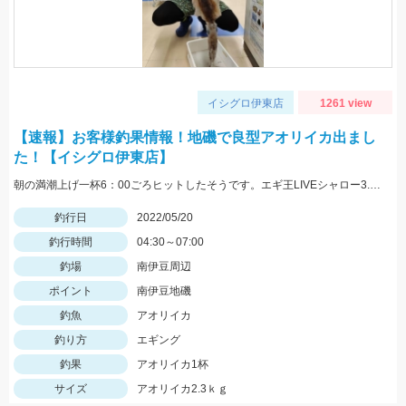
イシグロ伊東店
1261 view
【速報】お客様釣果情報！地磯で良型アオリイカ出まし
た！【イシグロ伊東店】
朝の満潮上げ一杯6：00ごろヒットしたそうです。エギ王LIVEシャロー3.5号ムラムラチェリーを使用。情報提供ありがとうございます！
釣行日
2022/05/20
釣行時間
04:30～07:00
釣場
南伊豆周辺
ポイント
南伊豆地磯
釣魚
アオリイカ
釣り方
エギング
釣果
アオリイカ1杯
サイズ
アオリイカ2.3ｋｇ