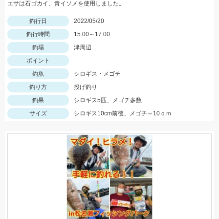
エサは石ゴカイ、青イソメを使用しました。
釣行日
2022/05/20
釣行時間
15:00～17:00
釣場
津周辺
ポイント
釣魚
シロギス・メゴチ
釣り方
投げ釣り
釣果
シロギス5匹、メゴチ多数
サイズ
シロギス10cm前後、メゴチ～10ｃｍ