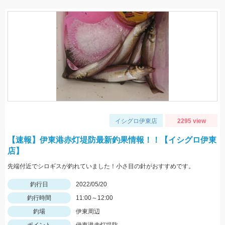
イシグロ伊東店
2295 view
【速報】伊東港赤灯堤防最新釣果情報！！【イシグロ伊東
店】
先端付近でシロギスが釣れていました！小さ目の針がおすすめです。
釣行日
2022/05/20
釣行時間
11:00～12:00
釣場
伊東周辺