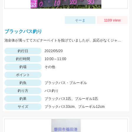
そーま
1109 view
ブラックバス釣り
池全体が濁っててスピナーベイトを投げていましたが、反応がなくジャッカルRVバグ1.5を投げると一投目でヒット！
釣行日
2022/05/20
釣行時間
10:00～11:00
釣場
その他
ポイント
釣魚
ブラックバス・ブルーギル
釣り方
バス釣り
釣果
ブラックバス1匹、ブルーギル1匹
サイズ
ブラックバス33cm、ブルーギル12cm