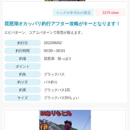
イシグロ中川かの里店
1175 view
琵琶湖オカッパリ釣行アフター攻略がキーとなります！
エビパターン、コアユパターンで良型が狙えます。
釣行日
2022/06/02
釣行時間
00:00～00:01
釣場
琵琶湖 陸っぱり
ポイント
釣魚
ブラックバス
釣り方
バス釣り
釣果
ブラックバス1匹
サイズ
ブラックバス50ちょい