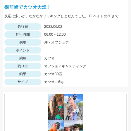
御前崎でカツオ大漁！
反応は多いが、なかなかフッキングしませんでした。TGベイトの30ｇで釣れました！
釣行日
2022/06/02
釣行時間
06:00～12:00
釣場
沖・オフショア
ポイント
釣魚
カツオ
釣り方
オフショアキャスティング
釣果
カツオ30匹
サイズ
カツオ～6㎏