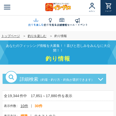
メ
イ
ショップ
ログイン
ン
コ
ン
釣りを楽しむ
釣りを知る
店舗情報
セール・イベント
テ
トップページ
釣りを楽しむ
釣り情報
ン
ツ
あなたのフィッシング情報を大募集！！喜びと悲しみをみんなに大公
に
開！！
移
釣り情報
動
詳細検索
（釣場・釣り方・釣魚が選択できます）
全
19,344
件中
17,851～17,880
件を表示
10件
30件
表示件数