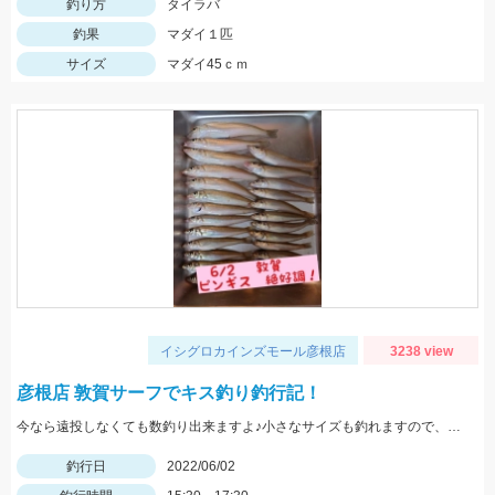
釣り方
タイラバ
釣果
マダイ１匹
サイズ
マダイ45ｃｍ
イシグロカインズモール彦根店
3238 view
彦根店 敦賀サーフでキス釣り釣行記！
今なら遠投しなくても数釣り出来ますよ♪小さなサイズも釣れますので、針は6号を用意しましょう！
釣行日
2022/06/02