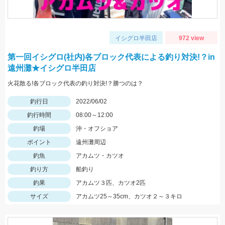
イシグロ半田店
972 view
第一回イシグロ(社内)各ブロック代表による釣り対決!？in
遠州灘★イシグロ半田店
火花散る!各ブロック代表の釣り対決!？勝つのは？
釣行日
2022/06/02
釣行時間
08:00～12:00
釣場
沖・オフショア
ポイント
遠州灘周辺
釣魚
アカムツ・カツオ
釣り方
船釣り
釣果
アカムツ３匹、カツオ2匹
サイズ
アカムツ25～35cm、カツオ２～３キロ