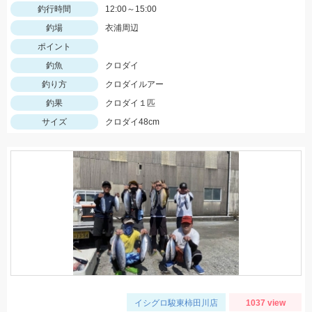
釣行時間
12:00～15:00
釣場
衣浦周辺
ポイント
釣魚
クロダイ
釣り方
クロダイルアー
釣果
クロダイ１匹
サイズ
クロダイ48cm
イシグロ駿東柿田川店
1037 view