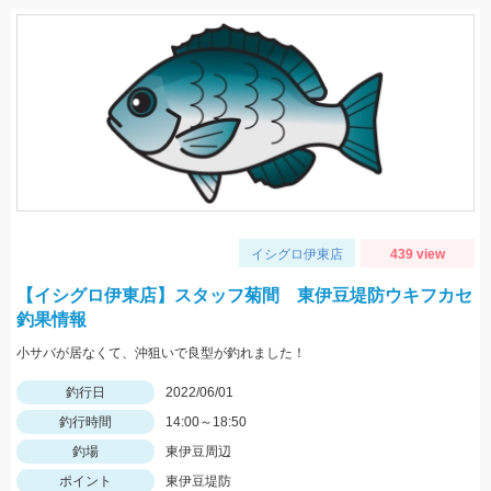
イシグロ伊東店
439 view
【イシグロ伊東店】スタッフ菊間 東伊豆堤防ウキフカセ
釣果情報
小サバが居なくて、沖狙いで良型が釣れました！
釣行日
2022/06/01
釣行時間
14:00～18:50
釣場
東伊豆周辺
ポイント
東伊豆堤防