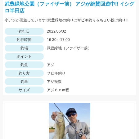
武豊緑地公園（ファイザー前） アジが絶賛回遊中!! イシグ
ロ半田店
小アジが回遊しています!!武豊緑地の釣りはサビキ釣り＆ちょい投げ釣り!!
釣行日
2022/06/02
釣行時間
16:30～17:00
釣場
武豊緑地（ファイザー前）
ポイント
釣魚
アジ
釣り方
サビキ釣り
釣果
アジ複数
サイズ
アジ８ｃｍ程