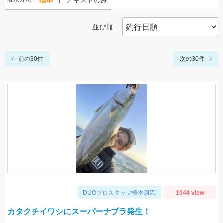
標準
テキストのみ
表示方法
並び順
前の30件
次の30件
DUOプロスタッフ橋本康宏
1044 view
カタクチイワシにスーパーナブラ発生！