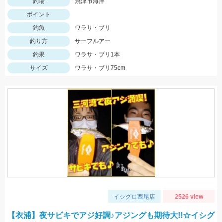
釣場
焼津市海岸
ポイント
釣魚
ワラサ・ブリ
釣り方
サーフルアー
釣果
ワラサ・ブリ1本
サイズ
ワラサ・ブリ75cm
イシグロ西尾店
2526 view
【衣浦】夜サビキでアジ好調♪アジングも期待大!!☆イシグ