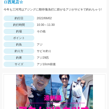
ロ西尾店☆
今年も三河湾はアジングに期待!集魚灯に群がるアジがサビキで釣れちゃう!
釣行日
2022/06/02
釣行時間
10:30～11:30
釣場
その他
ポイント
釣魚
アジ
釣り方
サビキ釣り
釣果
アジ29匹
サイズ
アジ10cm前後