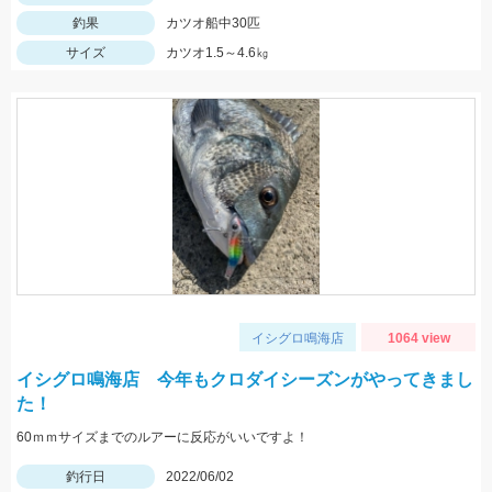
釣果
カツオ船中30匹
サイズ
カツオ1.5～4.6㎏
イシグロ鳴海店
1064 view
イシグロ鳴海店 今年もクロダイシーズンがやってきまし
た！
60ｍｍサイズまでのルアーに反応がいいですよ！
釣行日
2022/06/02