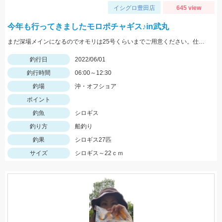
イシグロ豊田店
645 view
今年も行ってきましたモロポチャギス♪in武丸
まだ深場メインになるのでオモリは25号くらいまでご用意ください。仕掛けは8号針でOK
釣行日
2022/06/01
釣行時間
06:00～12:30
釣場
沖・オフショア
ポイント
釣魚
シロギス
釣り方
船釣り
釣果
シロギス27匹
サイズ
シロギス～22ｃｍ