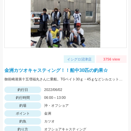
イシグロ沼津店
3756 view
金洲カツオキャスティング！！船中30匹の釣果☆
御前崎港第十五増福丸さんに乗船。TGベイト30ｇ・45ｇなどシルエットの小さいジグに好反応♪
釣行日
2022/06/02
釣行時間
06:00～13:00
釣場
沖・オフショア
ポイント
金洲
釣魚
カツオ
釣り方
オフショアキャスティング