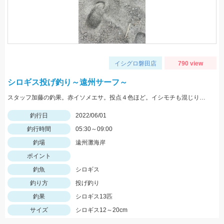
イシグロ磐田店
790 view
シロギス投げ釣り～遠州サーフ～
スタッフ加藤の釣果。赤イソメエサ。投点４色ほど。イシモチも混じりました。
釣行日
2022/06/01
釣行時間
05:30～09:00
釣場
遠州灘海岸
ポイント
釣魚
シロギス
釣り方
投げ釣り
釣果
シロギス13匹
サイズ
シロギス12～20cm