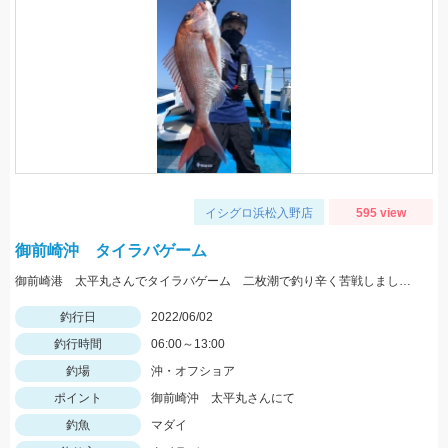
イシグロ浜松入野店
595 view
御前崎沖 タイラバゲーム
御前崎港 太平丸さんでタイラバゲーム 二枚潮で釣り辛く苦戦しましたが本命キャッチできました。
釣行日
2022/06/02
釣行時間
06:00～13:00
釣場
沖・オフショア
ポイント
御前崎沖 太平丸さんにて
釣魚
マダイ