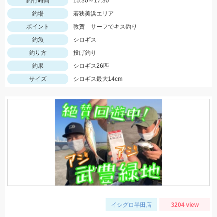
釣行時間
15:30～17:30
釣場
若狭美浜エリア
ポイント
敦賀 サーフでキス釣り
釣魚
シロギス
釣り方
投げ釣り
釣果
シロギス26匹
サイズ
シロギス最大14cm
イシグロ半田店
3204 view