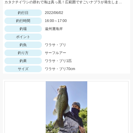
カタクチイワシの群れで海は真っ黒！広範囲ですごいナブラが発生しました！
釣行日
2022/06/02
釣行時間
16:00～17:00
釣場
遠州灘海岸
ポイント
釣魚
ワラサ・ブリ
釣り方
サーフルアー
釣果
ワラサ・ブリ1匹
サイズ
ワラサ・ブリ70cm