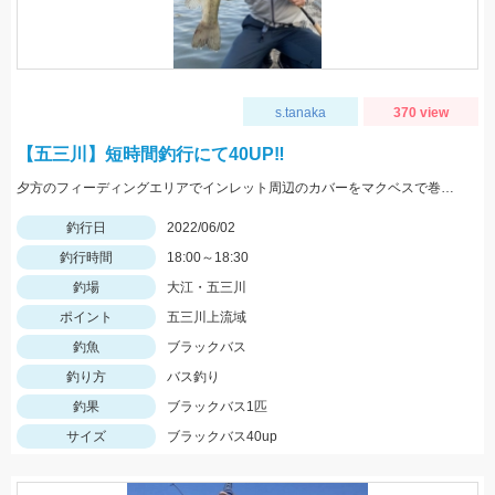
s.tanaka
370 view
【五三川】短時間釣行にて40UP‼︎
夕方のフィーディングエリアでインレット周辺のカバーをマクベスで巻いているとスーッというバキュームバイト‼︎
釣行日
2022/06/02
釣行時間
18:00～18:30
釣場
大江・五三川
ポイント
五三川上流域
釣魚
ブラックバス
釣り方
バス釣り
釣果
ブラックバス1匹
サイズ
ブラックバス40up