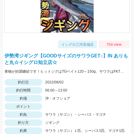
イシグロ三河安城店
754 view
伊勢湾ジギング【GOODサイズのサワラGET♪】IN ありも
と丸☆イシグロ知立店☆
青物が好調継続です！ヒットジグはTGベイト120～150g、サワラはFKTG180gのアカキンです☆
釣行日
2022/06/02
釣行時間
06:00～13:00
釣場
沖・オフショア
ポイント
釣魚
サワラ（サゴシ）・シーバス・マゴチ
釣り方
ジギング
釣果
サワラ（サゴシ）１匹、シーバス1匹、マゴチ1匹