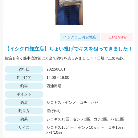
イシグロ三河安城店
1372 view
【イシグロ知立店】ちょい投げでキスを狙ってきました！
気温も高く熱中症対策は万全で釣行を楽しみましょう！日焼け止めも必須アイテムですよ！
釣行日
2022/06/01
釣行時間
14:00～16:00
釣場
西浦周辺
ポイント
釣魚
シロギス・ゼンメ・コチ・ハゼ
釣り方
投げ釣り
釣果
シロギス15匹、ゼンメ2匹、コチ2匹、ハゼ1匹
サイズ
シロギス15cm～、ゼンメ10ｃｍ～、コチ15㎝、
ハゼ10㎝