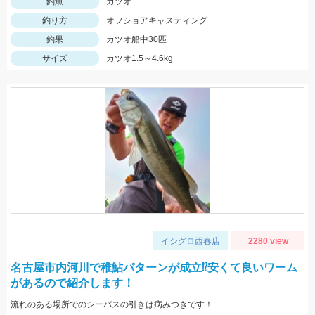
釣魚
カツオ
釣り方
オフショアキャスティング
釣果
カツオ船中30匹
サイズ
カツオ1.5～4.6kg
イシグロ西春店
2280 view
名古屋市内河川で稚鮎パターンが成立⁉安くて良いワーム
があるので紹介します！
流れのある場所でのシーバスの引きは病みつきです！