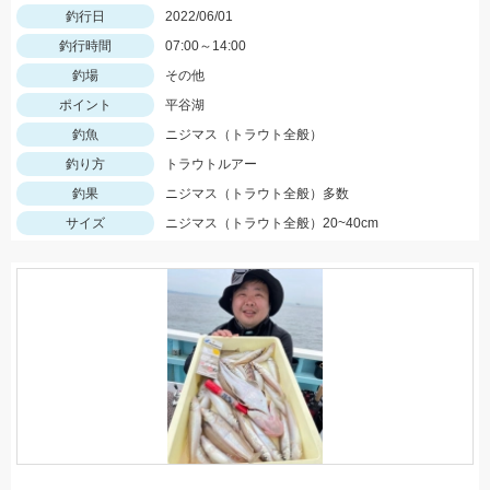
釣行日
2022/06/01
釣行時間
07:00～14:00
釣場
その他
ポイント
平谷湖
釣魚
ニジマス（トラウト全般）
釣り方
トラウトルアー
釣果
ニジマス（トラウト全般）多数
サイズ
ニジマス（トラウト全般）20~40cm