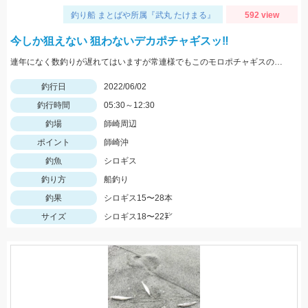
釣り船 まとばや所属『武丸 たけまる』
592 view
今しか狙えない 狙わないデカポチャギスッ‼︎
連年になく数釣りが遅れてはいますが常連様でもこのモロポチャギスのデカさには かなり魅力的みたいですよッ(^-^)♡
釣行日
2022/06/02
釣行時間
05:30～12:30
釣場
師崎周辺
ポイント
師崎沖
釣魚
シロギス
釣り方
船釣り
釣果
シロギス15〜28本
サイズ
シロギス18〜22㌢