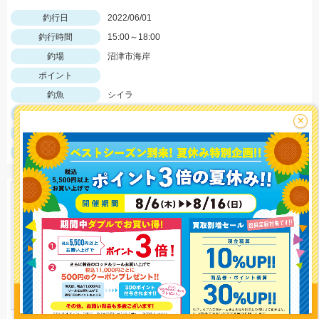
釣行日
2022/06/01
釣行時間
15:00～18:00
釣場
沼津市海岸
ポイント
釣魚
シイラ
釣り方
ショアジギング
×
釣果
シイラ３匹
サイズ
シイラ50ｃｍ
釣り情報を
投稿する